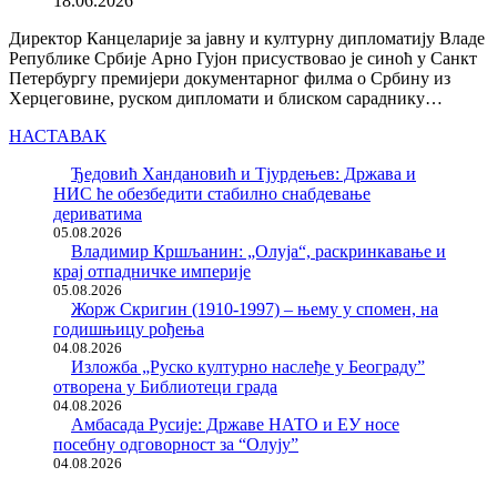
18.06.2026
Директор Канцеларије за јавну и културну дипломатију Владе
Републике Србије Арно Гујон присуствовао је синоћ у Санкт
Петербургу премијери документарног филма о Србину из
Херцеговине, руском дипломати и блиском сараднику…
НАСТАВАК
Ђедовић Хандановић и Тјурдењев: Држава и
НИС ће обезбедити стабилно снабдевање
дериватима
05.08.2026
Владимир Кршљанин: „Олуја“, раскринкавање и
крај отпадничке империје
05.08.2026
Жорж Скригин (1910-1997) – њему у спомен, на
годишњицу рођења
04.08.2026
Изложба „Руско културно наслеђе у Београду”
отворена у Библиотеци града
04.08.2026
Амбасада Русије: Државе НАТО и ЕУ носе
посебну одговорност за “Олују”
04.08.2026