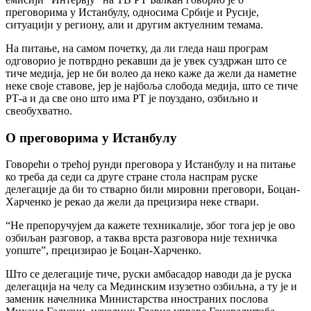
преговорима у Истанбулу, односима Србије и Русије,
ситуацији у региону, али и другим актуелним темама.
На питање, на самом почетку, да ли гледа наш програм
одговорио је потврдно рекавши да је увек суздржан што се
тиче медија, јер не би волео да неко каже да жели да наметне
неке своје ставове, јер је најбоља слобода медија, што се тиче
РТ-а и да све оно што има РТ је поуздано, озбиљно и
свеобухватно.
О преговорима у Истанбулу
Говорећи о трећој рунди преговора у Истанбулу и на питање
ко треба да седи са друге стране стола наспрам руске
делегације да би то стварно били мировни преговори, Боцан-
Харченко је рекао да жели да прецизира неке ствари.
“Не препоручујем да кажете техникалије, због тога јер је ово
озбиљан разговор, а таква врста разговора није техничка
уопште”, прецизирао је Боцан-Харченко.
Што се делегације тиче, руски амбасадор наводи да је руска
делегација на челу са Мединским изузетно озбиљна, а ту је и
заменик начелника Министарства иностраних послова