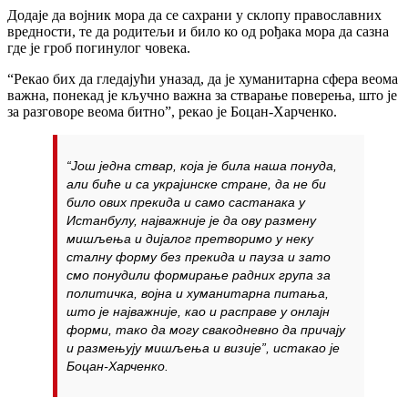
Додаје да војник мора да се сахрани у склопу православних
вредности, те да родитељи и било ко од рођака мора да сазна
где је гроб погинулог човека.
“Рекао бих да гледајући уназад, да је хуманитарна сфера веома
важна, понекад је кључно важна за стварање поверења, што је
за разговоре веома битно”, рекао је Боцан-Харченко.
“Још једна ствар, која је била наша понуда,
али биће и са украјинске стране, да не би
било ових прекида и само састанака у
Истанбулу, најважније је да ову размену
мишљења и дијалог претворимо у неку
сталну форму без прекида и пауза и зато
смо понудили формирање радних група за
политичка, војна и хуманитарна питања,
што је најважније, као и расправе у онлајн
форми, тако да могу свакодневно да причају
и размењују мишљења и визије”, истакао је
Боцан-Харченко.