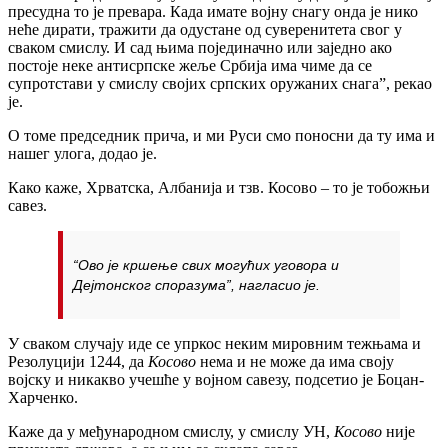
пресудна то је превара. Када имате војну снагу онда је нико
неће дирати, тражити да одустане од суверенитета свог у
сваком смислу. И сад њима појединачно или заједно ако
постоје неке антисрпске жеље Србија има чиме да се
супротстави у смислу својих српских оружаних снага”, рекао
је.
О томе председник прича, и ми Руси смо поносни да ту има и
нашег улога, додао је.
Како каже, Хрватска, Албанија и тзв. Косово – то је тобожњи
савез.
“Ово је кршење свих могућих уговора и
Дејтонског споразума”, нагласио је.
У сваком случају иде се упркос неким мировним тежњама и
Резолуцији 1244, да
Косово
нема и не може да има своју
војску и никакво учешће у војном савезу, подсетио је Боцан-
Харченко.
Каже да у међународном смислу, у смислу УН,
Косово
није