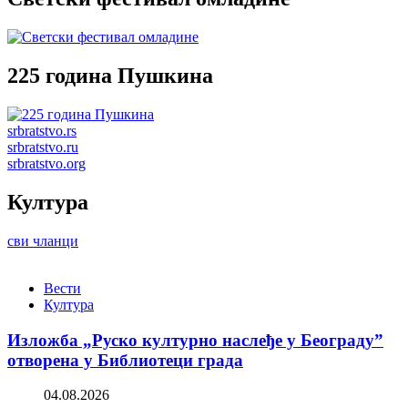
225 година Пушкина
srbratstvo.rs
srbratstvo.ru
srbratstvo.org
Култура
сви чланци
Вести
Култура
Изложба „Руско културно наслеђе у Београду”
отворена у Библиотеци града
04.08.2026