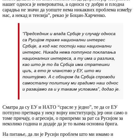
нашег односа је невероватна, а односи су добри и плодна
сарадња не значи да уопште нема никаквих проблема између
нас, а некад и тензија”, рекао је Боцан-Харченко.
“Председник и влада Србије у случају односа
са Русијом траже национални интерес
Србије, а код нас постоји наш национални
интерес. Никада нема потпуног поклапања
националних интереса, а ту има и разлика,
као што је то да Србија има стратешки
циљ, а ето је чланство у ЕУ, што ми
поштујемо. А с обзиром да Србија спроводи
самосталну политику ми градимо наш однос
и развијамо га и у таквим условима”, додао је.
Сматра да су ЕУ и НАТО “срасле у једно”, те да се ЕУ
потпуно претвара у неку војну институцију, јер они само о
томе причају, о агресији, о припреми за рат са Русијом за
неколико година и додаје да је то њима основна брига.
На питање, да ли је Русији проблем што ми имамо и