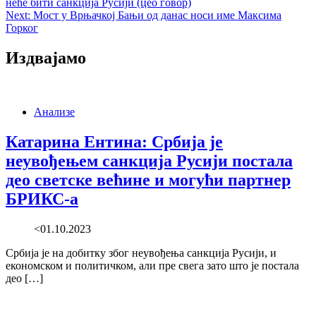
неће бити санкција Русији (цео говор)
navigation
Next:
Мост у Врњачкој Бањи од данас носи име Максима
Горког
Издвајамо
Анализе
Катарина Ентина: Србија је
неувођењем санкција Русији постала
део светске већине и могући партнер
БРИКС-а
<01.10.2023
Србија је на добитку због неувођења санкција Русији, и
економском и политичком, али пре свега зато што је постала
део […]