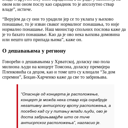
овом или оном послу као сарадник то је апсолутно ствар
владе”, истиче.
“Верујем да су они то урадили јер се то уклапа у њихово
понашање, то је изван сваког нормалног понашања, то није
нормално понашање. Наш министар спољних послова каже да
је то бахато понашање. Као да је ово нека њихова домовина
или нешто што припада њима”, каже он.
О дешавањима у региону
Говорећи о дешавањима у Хрватској, доласку око пола
милиона људи на концерт Томсона, доласку премијера
Пленковића са децом, као и томе што су клицали “За дом
спремни”, Боцан-Харченко каже да све то забрињава.
“Опасније од концерта је расположење,
концерт је можда нека ствар која охрабрује
негативну антисрпску врсту расположења, а
посебно кад су у питању млади људи, ово је
доста забрињавајуће што се тиче
антисрпског расположења”, нагласио је.