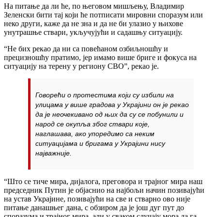
На питање да ли ће, по његовом мишљењу, Владимир
Зеленски бити тај који ће потписати мировни споразум или
неко други, каже да не зна и да не би улазио у њихове
унутрашње ствари, укључујући и садашњу ситуацију.
“Не бих рекао да ни са повећаном озбиљношћу и
прецизношћу пратимо, јер имамо више бриге и фокуса на
ситуацију на терену у региону СВО”, рекао је.
Говорећи о протестима који су избили на
улицама у више градова у Украјини он је рекао
да је неочекивано од њих да су се побунили и
народ се окупља због ствари које,
наглашава, ако упоредимо са неким
ситуацијама и бригама у Украјини нису
најважније.
“Што се тиче мира, дијалога, преговора и трајног мира наш
председник Путин је објаснио на најбољи начин позивајући
на устав Украјине, позивајући на све и стварно ово није
питање данашњег дана, с обзиром да је још дуг пут до
споразума и трајног мира, али у сваком случају мора да га