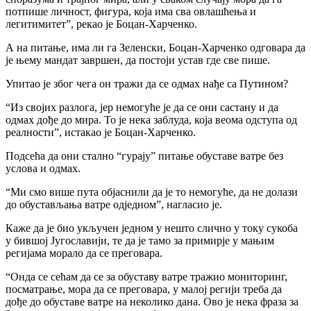
потпише личност, фигура, која има сва овлашћења и
легитимитет”, рекао је Боцан-Харченко.
А на питање, има ли га Зеленски, Боцан-Харченко одговара да
је њему мандат завршен, да постоји устав где све пише.
Упитао је због чега он тражи да се одмах нађе са Путином?
“Из својих разлога, јер немогуће је да се они састану и да
одмах дође до мира. То је нека заблуда, која веома одступа од
реалности”, истакао је Боцан-Харченко.
Подсећа да они стално “гурају” питање обуставе ватре без
услова и одмах.
“Ми смо више пута објаснили да је то немогуће, да не долази
до обустављања ватре одједном”, нагласио је.
Каже да је био укључен једном у нешто слично у току сукоба
у бившој Југославији, те да је тамо за примирје у мањим
регијама морало да се преговара.
“Онда се сећам да се за обуставу ватре тражио мониторинг,
посматрање, мора да се преговара, у малој регији треба да
дође до обуставе ватре на неколико дана. Ово је нека фраза за