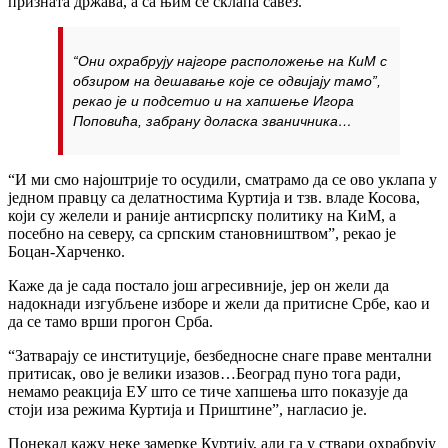
призната држава, а са њим се склапа савез.
“Они охрабрују најгоре расположење на КиМ с
обзиром на дешавање које се одвијају тамо”,
рекао је и подсетио и на хапшење Игора
Поповића, забрану доласка званичника…
“И ми смо најоштрије то осудили, сматрамо да се ово уклапа у
једном правцу са делатностима Куртија и тзв. владе Косова,
који су желели и раније антисрпску политику на КиМ, а
посебно на северу, са српским становништвом”, рекао је
Боцан-Харченко.
Каже да је сада постало још агресивније, јер он жели да
надокнади изгубљене изборе и жели да притисне Србе, као и
да се тамо врши прогон Срба.
“Затварају се институције, безбедносне снаге праве ментални
притисак, ово је велики изазов…Београд пуно тога ради,
немамо реакција ЕУ што се тиче хапшења што показује да
стоји иза режима Куртија и Приштине”, нагласио је.
Понекад кажу неке замерке Куртију, али га у ствари охрабрују