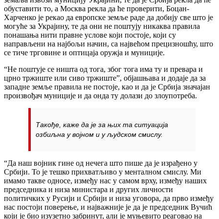
обуставити то, а Москва рекла да ће проверити, Боцан-
Харченко је рекао да европске земље раде да добију све што је
могуће за Украјину, те да они не поштују никаква правила
понашања нити правне услове који постоје, који су
направљени на најбољи начин, са највећом прецизношћу, што
се тиче трговине и оптицаја оружја и муниције.
“Не поштује се ништа од тога, због тога има ту и превара и
црно тржиште или сиво тржиште”, објашњава и додаје да за
западне земље правила не постоје, као и да је Србија значајан
произвођач муниције и да онда ту долази до злоупотреба.
Такође, каже да је за њих та ситуација
озбиљна у војном и у људском смислу.
“Да наш војник гине од нечега што пише да је израђено у
Србији. То је тешко прихватљиво у менталном смислу. Ми
имамо такве односе, између нас у самом врху, између наших
председника и низа министара и других личности
политичких у Русији и Србији и низа уговора, да прво између
нас постоји поверење, и најважније је да је председник Вучић
који је био изузетно забринут, али је муњевито реаговао на