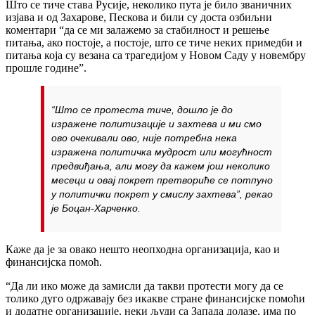
Што се тиче става Русије, неколико пута је било званичних
изјава и од Захарове, Пескова и били су доста озбиљни
коментари “да се ми залажемо за стабилност и решење
питања, ако постоје, а постоје, што се тиче неких примедби и
питања која су везана са трагедијом у Новом Саду у новембру
прошле године”.
“Што се протеста тиче, дошло је до
изражене политизације и захтева и ми смо
ово очекивали ово, није потребна нека
изражена политичка мудрост или могућност
предвиђања, али могу да кажем још неколико
месеци и овај покрет претвориће се потпуно
у политички покрет у смислу захтева”, рекао
је Боцан-Харченко.
Каже да је за овако нешто неопходна организација, као и
финансијска помоћ.
“Да ли ико може да замисли да такви протести могу да се
толико дуго одржавају без икакве стране финансијске помоћи
и додатне организације, неки људи са Запада долазе, има по