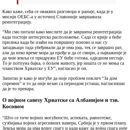
Како каже, сећа се оваквих разговора и раније, када је у
мисији ОЕБС-а у источној Славонији завршавала
реинтеграцију.
“Ми смо питали како мислите да је завршена реинтеграција
када постоји антисрпско расположење. Сада се крије а биће
прилика када ће изаћи на површину поново и нас су
западњаци тада убеђивали да је има још, тек се завршио рат,
али да неко време мора да прође и да се смири, а најважније је
да чим земља се придружи ЕУ биће готова, одједном нестаје.
То је потпуна бајка, о бољем животу, јер ништа се не мења са
чланством Хрватске у ЕУ”, нагласио је он.
Запитао је како је могуће да није проблем поклич “За дом
спремни” и то да није везан са периодом усташа, нагласивши
да је то превара.
О војном савезу Хрватске са Албанијом и тзв.
Косовом
“Што се тиче војних могућности, аспеката, равнотеже,
сузбијања војних агресивних намера, Србија је у првом плану.
Земља мора да има војну снагу и када кажу да војна снага није