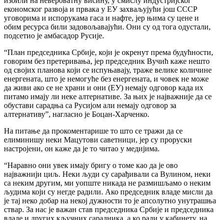
избили на невероватну висину, у смислу индустријског
економског развоја и првака у ЕУ захваљујући још СССР
уговорима и испорукама гаса и нафте, јер њима су цене и
обим ресурса били задовољавајући. Они су од тога одустали,
подсетио је амбасадор Русије.
“План председника Србије, који је окренут према будућности,
говорим без претеривања, јер председник Вучић каже нешто
од својих планова који се испуњавају, траже велике количине
енергената, што је немогуће без енергената, и човек не може
да живи ако се не храни и они (ЕУ) немају одговор када их
питамо имају ли неке алтернативе. За њих је најважније да се
обустави сарадња са Русијом али немају одговор за
алтернативу”, нагласио је Боцан-Харченко.
На питање да прокоментарише то што се тражи да се
елиминишу неки Мацутови саветници, јер су проруски
настројени, он каже да је то читао у медијима.
“Наравно они увек имају бригу о томе као да је ово
најважнији циљ. Неки људи су сарађивали са Вулином, неки
са неким другим, ми уопште никада не размишљамо о неким
људима који су негде радили. Ако председник владе мисли да
је тај неко добар на некој дужности то је апсолутно унутрашња
ствар. За нас је важан став председника Србије и председника
владе и других кључних сарадника, а ко ради у кабинету, на