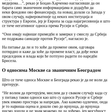
медијима…”, рекао је Боцан-Харченко нагласивши да он
барата само званичним информацијама и додајући да
неки фондови ово финансирају, па новац долази са Запада у
овом случају, највероватније од неких институција и
структура у Европи, јер је Европа за сада најагресивнија и што
се тиче негативног односа према Русији и Србији.
“Они имају највише примедби и замерки у смислу да Србија
не подржава санкције против Русије”, нагласио је.
На питање да ли и то хоће да промене овим, одговара
потврдно и каже да хоће да промене власт, да дође неки
председник и влада који ће потпуно радити по наредби
Брисела.
О односима Москве са званичним Београдом
Што се тиче односа Москве и Београда рекао је да не воли да
претерује.
“Не волим да претерујем, мислим да у сваком случају када су
у питању такви односи као што су односи Русије и Србије
увек имамо простора за напредак. Ако кажемо одлични, онда
је то највиша оцена и дошли смо до врхунца, до врхунца
нисмо дошли и не знам можемо ли да дођемо, јер могућност