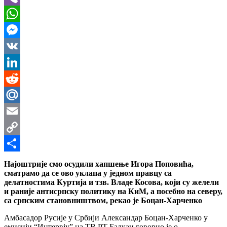
Viber
WhatsApp
Messenger
VK
LinkedIn
Reddit
Mail.Ru
Email
Copy
Link
Share
Најоштрије смо осудили хапшење Игора Поповића,
сматрамо да се ово уклапа у једном правцу са
делатностима Куртија и тзв. Владе Косова, који су желели
и раније антисрпску политику на КиМ, а посебно на северу,
са српским становништвом, рекао је Боцан-Харченко
Амбасадор Русије у Србији Александар Боцан-Харченко у
емисији “Интервју” на ТВ РТ Балкан говорио је о