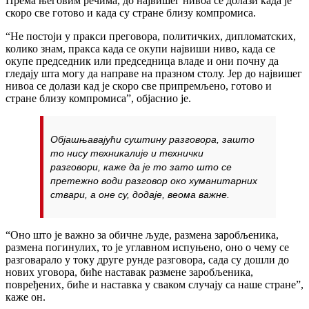
Према његовим речима, до највишег нивоа се долази када је
скоро све готово и када су стране близу компромиса.
“Не постоји у пракси преговора, политичких, дипломатских,
колико знам, пракса када се окупи највиши ниво, када се
окупе председник или председница владе и они почну да
гледају шта могу да направе на празном столу. Јер до највишег
нивоа се долази кад је скоро све припремљено, готово и
стране близу компромиса”, објаснио је.
Објашњавајући суштину разговора, зашто
то нису техникалије и технички
разговори, каже да је то зато што се
претежно води разговор око хуманитарних
ствари, а оне су, додаје, веома важне.
“Оно што је важно за обичне људе, размена заробљеника,
размена погинулих, то је углавном испуњено, оно о чему се
разговарало у току друге рунде разговора, сада су дошли до
нових уговора, биће наставак размене заробљеника,
повређених, биће и наставка у сваком случају са наше стране”,
каже он.