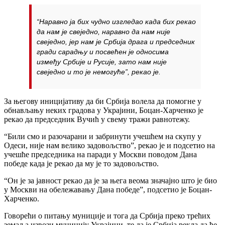
“Наравно ја бих чудно изгледао када бих рекао
да нам је свеједно, наравно да нам није
свеједно, јер нам је Србија драга и председник
гради сарадњу и посвећен је односима
између Србије и Русије, зато нам није
свеједно и то је немогуће”, рекао је.
За његову иницијативу да би Србија волела да помогне у
обнављању неких градова у Украјини, Боцан-Харченко је
рекао да председник Вучић у свему тражи равнотежу.
“Били смо и разочарани и забринути учешћем на скупу у
Одеси, није нам велико задовољство”, рекао је и подсетио на
учешће председника на паради у Москви поводом Дана
победе када је рекао да му је то задовољство.
“Он је за јавност рекао да је за њега веома значајно што је био
у Москви на обележавању Дана победе”, подсетио је Боцан-
Харченко.
Говорећи о питању муниције и тога да Србија преко трећих
земаља извози муницију Украјини, те да је Србија рекла да ће