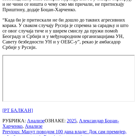
и не чини се ништа о чему смо ми причали, не притискају
Приштину, додаје Боцан-Харченко.
“Када би је притискали не би дошло до таквих агресивних
корака. У сваком случају Русија је спремна за сарадњу и што
се овог случаја тиче и у ширем смислу да пружи помоћ
Београду и Србији и у међународним организацијама УН,
Савету безбедности УН и у ОЕБС-у”, рекао је амбасадор
Србије у Русији.
[РТ БАЛКАН]
РУБРИКА:
Анализе
ОЗНАКЕ:
2025
,
Александар Боцан-
Харченко
,
Анализе
Post
Previous:
Мацут поводом 100 дана владе: Док сам премијер,