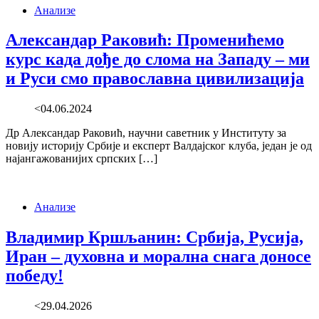
Анализе
Александар Раковић: Променићемо
курс када дође до слома на Западу – ми
и Руси смо православна цивилизација
<04.06.2024
Др Александар Раковић, научни саветник у Институту за
новију историју Србије и експерт Валдајског клуба, један је од
најангажованијих српских […]
Анализе
Владимир Кршљанин: Србија, Русија,
Иран – духовна и морална снага доносе
победу!
<29.04.2026