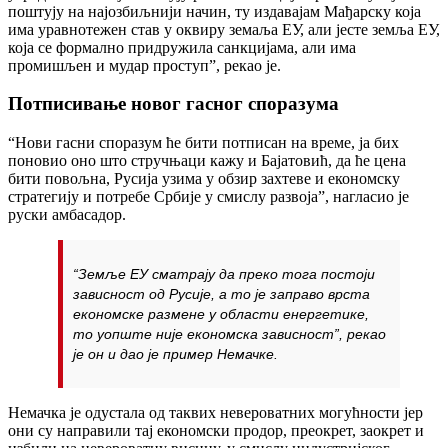
поштују на најозбиљнији начин, ту издавајам Мађарску која
има уравнотежен став у оквиру земаља ЕУ, али јесте земља ЕУ,
која се формално придружила санкцијама, али има
промишљен и мудар проступ”, рекао је.
Потписивање новог гасног споразума
“Нови гасни споразум ће бити потписан на време, ја бих
поновио оно што стручњаци кажу и Бајатовић, да ће цена
бити повољна, Русија узима у обзир захтеве и економску
стратегију и потребе Србије у смислу развоја”, нагласио је
руски амбасадор.
“Земље ЕУ сматрају да преко тога постоји
зависност од Русије, а то је заправо врста
економске размене у области енергетике,
то уопште није економска зависност”, рекао
је он и дао је пример Немачке.
Немачка је одустала од таквих невероватних могућности јер
они су направили тај економски продор, преокрет, заокрет и