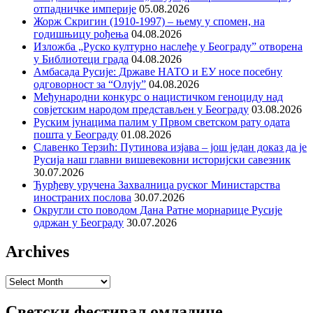
отпадничке империје
05.08.2026
Жорж Скригин (1910-1997) – њему у спомен, на
годишњицу рођења
04.08.2026
Изложба „Руско културно наслеђе у Београду” отворена
у Библиотеци града
04.08.2026
Амбасада Русије: Државе НАТО и ЕУ носе посебну
одговорност за “Олују”
04.08.2026
Међународни конкурс о нацистичком геноциду над
совјетским народом представљен у Београду
03.08.2026
Руским јунацима палим у Првом светском рату одата
пошта у Београду
01.08.2026
Славенко Терзић: Путинова изјава – још један доказ да је
Русија наш главни вишевековни историјски савезник
30.07.2026
Ђурђеву уручена Захвалница руског Министарства
иностраних послова
30.07.2026
Округли сто поводом Дана Ратне морнарице Русије
одржан у Београду
30.07.2026
Archives
Archives
Светски фестивал омладине