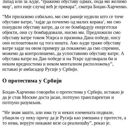
Запад или за људе, ‘тражимо обуставу одмах, онда ми желимо
мир’, што није случај већ је превара”, сматра Боцан-Харченко.
“Ми прилазимо озбиљно, ми смо раније нудили што се тиче
обуставе ватре, ‘хајде да почнемо од малих корака’, ми смо
понудили обуставу ватре, да се не бомбардују енергетски
објекти, они су бомбардовали, нисмо ми. Предложили смо
обуставу ватре током Ускрса и празника Дана победе, нису
они испоштовали од тога ништа. Ако људи траже обуставу
ватре хајде на овом примеру да покажемо да смо спремни,
можемо да контролишемо, да успоставимо обуставу ватре. А
обустава ватре на Дан победе и на Ускрс одговарала би и
неким вредностима и неком менталном расположењу”,
истакао је амбасадор Русије у Србији.
О протестима у Србији
Боцан-Харченко говорећи о протестима у Србији, истакао је
да је став Москве доста јасан, потпуно транспарентан и
потпуно разумљив.
“Не знам зашто, али има ту и неких елемената подвале,
убацили су неку причу да је Русија као умешана у протесте, а
то нема, верујте никакве везе са реалношћу”, рекао је.