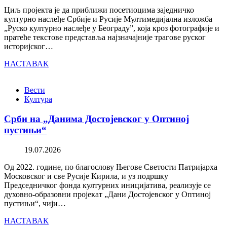
Циљ пројекта је да приближи посетиоцима заједничко
културно наслеђе Србије и Русије Мултимедијална изложба
„Руско културно наслеђе у Београду”, која кроз фотографије и
пратеће текстове представља најзначајније трагове руског
историјског…
НАСТАВАК
Вести
Култура
Срби на „Данима Достојевског у Оптиној
пустињи“
19.07.2026
Од 2022. године, по благослову Његове Светости Патријарха
Московског и све Русије Кирила, и уз подршку
Председничког фонда културних иницијатива, реализује се
духовно-образовни пројекат „Дани Достојевског у Оптиној
пустињи“, чији…
НАСТАВАК