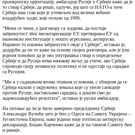
проевропску орјентацију, амбасадор Русије у Србији каже да је
то ствар Србије, да реши, одлучи, јер што се НАТО-а тиче
Србија има став који је утемељен код велике већине
владајућих људи, које полази од 1999.
“Мени се чини, у разговору са људима, да постоји
забринутост због милитаризације ЕУ, претварања ЕУ од
економске институције у нешто агресивно, антируско.
Наравно то изазива забринутост овде у Србији”, истакао је,
додајући да он то каже на основу својих разговора, али је још
једном поновио да је ово унутрашња ствар и опредељење
Србије и да Русија нема никакву жељу да утиче, ако Србија
спроводи своју независну политику и не одустаје од сарадње
са Русијом.
“Ми и у садашњим веома тешким условима, с обзиром да се
Србија налази у окружењу земаља које су увеле санкције
против Русије, настављамо сарадњу, а дошли смо до
задовољавајућих резултата”, истакао је руски амбасадор.
На питање да ли је било замерено председнику Србије
Александру Вучићу што је био у Одеси на Самиту Украјина –
Југоисточна Европа, иако једини није потписао антируску
декларацију, Боцан-Харченко каже да је на таквом Самиту био
и раније.