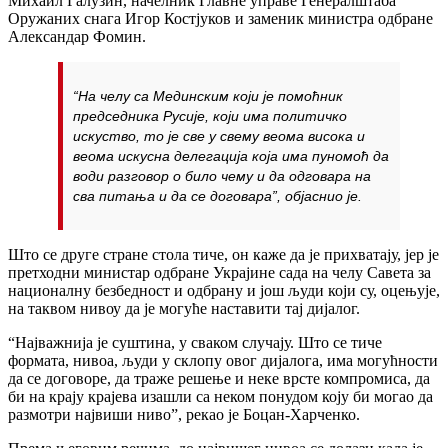
Михаил Галузин, начелник Главне управе Генералштаба
Оружаних снага Игор Костјуков и заменик министра одбране
Александар Фомин.
“На челу са Мединским који је помоћник
председника Русије, који има политичко
искуство, то је све у свему веома висока и
веома искусна делегација која има пуномоћ да
води разговор о било чему и да одговара на
сва питања и да се договара”, објаснио је.
Што се друге стране стола тиче, он каже да је прихватају, јер је
претходни министар одбране Украјине сада на челу Савета за
националну безбедност и одбрану и још људи који су, оцењује,
на таквом нивоу да је могуће наставити тај дијалог.
“Најважнија је суштина, у сваком случају. Што се тиче
формата, нивоа, људи у склопу овог дијалога, има могућности
да се договоре, да траже решење и неке врсте компромиса, да
би на крају крајева изашли са неком понудом коју би могао да
размотри највиши ниво”, рекао је Боцан-Харченко.