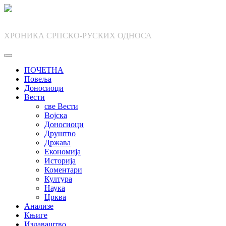
Skip
to
content
ХРОНИКА СРПСКО-РУСКИХ ОДНОСА
ПОЧЕТНА
Повеља
Доносиоци
Вести
све Вести
Војска
Доносиоци
Друштво
Држава
Економија
Историја
Коментари
Култура
Наука
Црква
Анализе
Књиге
Издаваштво