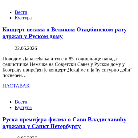
Вести
Култура
Концерт песама о Великом Отаџбинском рату
одржан у Руском дому
22.06.2026
Поводом Дана сећања и туге и 85. годишњице напада
фашистичке Немачке на Совјетски Савез у Руском дому у
Београду приређен је концерт „Чекај ме и ја ћу сигурно доћи“
посвећен…
НАСТАВАК
Вести
Култура
Руска премијера филма о Сави Владиславићу
одржана у Санкт Петербургу