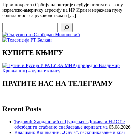
Први покрет за Србију најоштрије осуђује ничим изазвану
израелско-америчку агресију на ИР Иран и изражава пуну
солидарност са руководством и […]
Search
КУПИТЕ КЊИГУ
ПРАТИТЕ НАС НА ТЕЛЕГРАМУ
Recent Posts
Ђедовић Хандановић и Тјурдењев: Држава и НИС ће
обезбедити стабилно снабдевање дериватима
05.08.2026
Владимир Кршљанин: „Олуја“, раскринкавање и крај