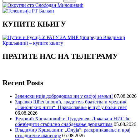
КУПИТЕ КЊИГУ
ПРАТИТЕ НАС НА ТЕЛЕГРАМУ
Recent Posts
Зеленски није добродошао ни у својој земљи!
07.08.2026
Здравко Шћепановић, градитељ братства и уредник
„Панонских нити“: Православље је пут у бољи свет
06.08.2026
Ђедовић Хандановић и Тјурдењев: Држава и НИС ће
обезбедити стабилно снабдевање дериватима
05.08.2026
Владимир Кршљанин: „Олуја“, раскринкавање и крај
отпадничке империје
05.08.2026