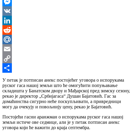
WhatsApp
Messenger
VK
LinkedIn
Reddit
Mail.Ru
Email
Copy
Link
Share
У петак је потписан анекс постојећег уговора о испорукама
руског гаса нашој земљи што ће омогућити попуњавање
складишта у Банатском двору и Мађарској пред зимску сезону,
рекао је директор „Србијагаса“ Душан Бајатовић. Гас за
домаћинства сигурно неће поскупљивати, а привредници
могу да очекују и повољнију цену, рекао је Бајатовић.
Постојећи гасни аранжман о испорукама руског гаса нашој
земљи истиче ове седмице, али је у петак потписан анекс
уговора који ће важити до краја септембра.