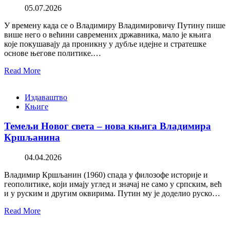
05.07.2026
У времену када се о Владимиру Владимировичу Путину пише
више него о већини савремених државника, мало је књига
које покушавају да проникну у дубље идејне и стратешке
основе његове политике.…
Read More
Издаваштво
Књиге
Темељи Новог света – нова књига Владимира
Кршљанина
04.04.2026
Владимир Кршљанин (1960) спада у филозофе историје и
геополитике, који имају углед и значај не само у српским, већ
и у руским и другим оквирима. Путин му је доделио руско…
Read More