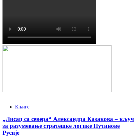
Књиге
„Лисац са севера“ Александра Казакова – кључ
за разумевање стратешке логике Путинове
Русије