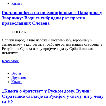
Књиге
Ристановићева на промоцији књиге Панарина у
Зворнику: Води се хибридни рат против
православних Словена
21.03.2026
Српски народ је био изложен екстремизму, тероризму и
сепаратизму, а као резултат одбране од тих напада створена је
Република Српска и то у вријеме када су Срби били сами,
истакнуто…
Read More
Вести
Друштво
Књиге
„Књига о братству“ у Руском дому. Вулин:
Стратешко сагласје са Русијом у свему, ни у чему
са ЕУ