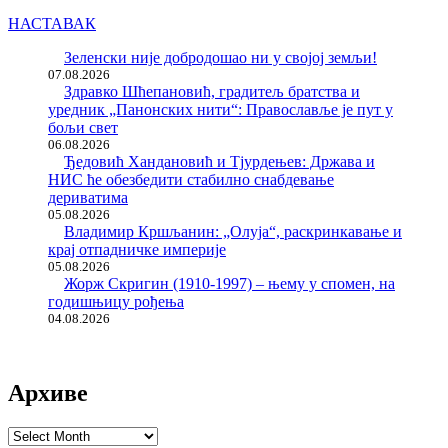
НАСТАВАК
Зеленски није добродошао ни у својој земљи!
07.08.2026
Здравко Шћепановић, градитељ братства и
уредник „Панонских нити“: Православље је пут у
бољи свет
06.08.2026
Ђедовић Хандановић и Тјурдењев: Држава и
НИС ће обезбедити стабилно снабдевање
дериватима
05.08.2026
Владимир Кршљанин: „Олуја“, раскринкавање и
крај отпадничке империје
05.08.2026
Жорж Скригин (1910-1997) – њему у спомен, на
годишњицу рођења
04.08.2026
Архиве
Архиве