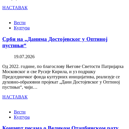
НАСТАВАК
Вести
Култура
Срби на „Данима Достојевског у Оптиној
пустињи“
19.07.2026
Од 2022. године, по благослову Његове Светости Патријарха
Московског и све Русије Кирила, и уз подршку
Председничког фонда културних иницијатива, реализује се
духовно-образовни пројекат „Дани Достојевског у Оптиној
пустињи“, чији…
НАСТАВАК
Вести
Култура
Концерт песама о Великом Отаџбинском рату