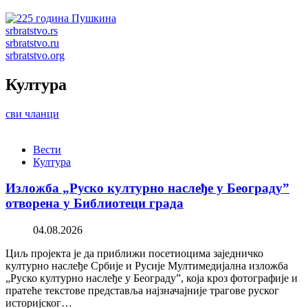
srbratstvo.rs
srbratstvo.ru
srbratstvo.org
Култура
сви чланци
Вести
Култура
Изложба „Руско културно наслеђе у Београду”
отворена у Библиотеци града
04.08.2026
Циљ пројекта је да приближи посетиоцима заједничко
културно наслеђе Србије и Русије Мултимедијална изложба
„Руско културно наслеђе у Београду”, која кроз фотографије и
пратеће текстове представља најзначајније трагове руског
историјског…