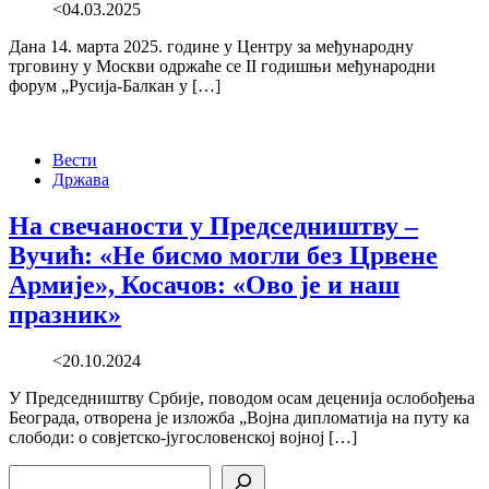
<04.03.2025
Дана 14. марта 2025. године у Центру за међународну
трговину у Москви одржаће се II годишњи међународни
форум „Русија-Балкан у […]
Вести
Држава
На свечаности у Председништву –
Вучић: «Не бисмо могли без Црвене
Армије», Косачов: «Ово је и наш
празник»
<20.10.2024
У Председништву Србије, поводом осам деценија ослобођења
Београда, отворена је изложба „Војна дипломатија на путу ка
слободи: о совјетско-југословенској војној […]
Search