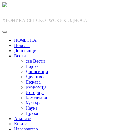
Skip
to
content
ХРОНИКА СРПСКО-РУСКИХ ОДНОСА
ПОЧЕТНА
Повеља
Доносиоци
Вести
све Вести
Војска
Доносиоци
Друштво
Држава
Економија
Историја
Коментари
Култура
Наука
Црква
Анализе
Књиге
Издаваштво