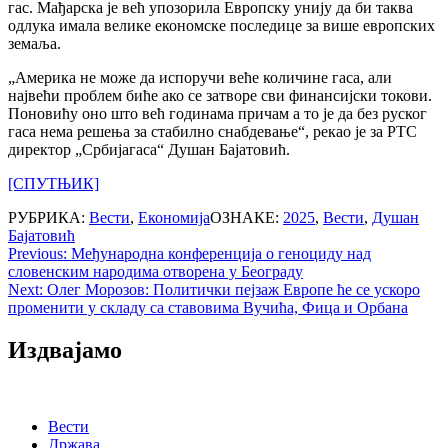
гас. Мађарска је већ упозорила Европску унију да би таква
одлука имала велике економске последице за више европских
земаља.
„Америка не може да испоручи веће количине гаса, али
највећи проблем биће ако се затворе сви финансијски токови.
Поновићу оно што већ годинама причам а то је да без руског
гаса нема решења за стабилно снабдевање“, рекао је за РТС
директор „Србијагаса“ Душан Бајатовић.
[СПУТЊИК]
РУБРИКА:
Вести
,
Економија
ОЗНАКЕ:
2025
,
Вести
,
Душан
Бајатовић
Post
Previous:
Међународна конференција о геноциду над
словенским народима отворена у Београду
navigation
Next:
Олег Морозов: Политички пејзаж Европе ће се ускоро
променити у складу са ставовима Вучића, Фица и Орбана
Издвајамо
Вести
Држава