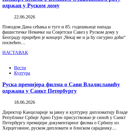
одржан у Руском дому
22.06.2026
Поводом Дана сећања и туге и 85. годишњице напада
фашистичке Немачке на Совјетски Савез у Руском дому у
Београду приређен је концерт „Чекај ме и ја ћу сигурно доћи“
посвећен…
НАСТАВАК
Вести
Култура
Руска премијера филма о Сави Владиславићу
одржана у Санкт Петербургу
18.06.2026
Директор Канцеларије за јавну и културну дипломатију Владе
Републике Србије Арно Гујон присуствовао је синоћ у Санкт
Петербургу премијери документарног филма о Србину из
Херцеговине, руском дипломати и блиском сараднику…