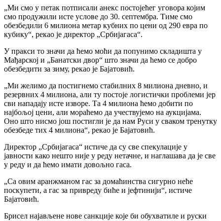
„Ми смо у петак потписали анекс постојећег уговора којим
смо продужили исте услове до 30. септембра. Тиме смо
обезбедили 6 милиона метар кубних по цени од 290 евра по
кубику“, рекао је директор „Србијагаса“.
У пракси то значи да ћемо моћи да попунимо складишта у
Мађарској и „Банатски двор“ што значи да ћемо се добро
обезбедити за зиму, рекао је Бајатовић.
„Ми желимо да постигнемо стабилних 8 милиона дневно, и
резервних 4 милиона, али ту постоје логистички проблеми јер
сви нападају исте изворе. Та 4 милиона ћемо добити по
најбољој цени, али мораћемо да учествујемо на аукцијама.
Оно што нисмо још постигли је да нам Руси у сваком тренутку
обезбеде тих 4 милиона“, рекао је Бајатовић.
Директор „Србијагаса“ истиче да су све спекулације у
јавности како нешто није у реду нетачне, и наглашава да је све
у реду и да ћемо имати довољно гаса.
„Са овим аранжманом гас за домаћинства сигурно неће
поскупети, а гас за привреду биће и јефтинији“, истиче
Бајатовић.
Брисел најављене нове санкције које би обухватиле и руски