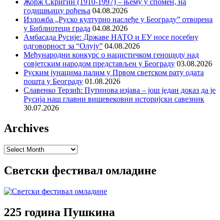
Жорж Скригин (1910-1997) – њему у спомен, на
годишњицу рођења
04.08.2026
Изложба „Руско културно наслеђе у Београду” отворена
у Библиотеци града
04.08.2026
Амбасада Русије: Државе НАТО и ЕУ носе посебну
одговорност за “Олују”
04.08.2026
Међународни конкурс о нацистичком геноциду над
совјетским народом представљен у Београду
03.08.2026
Руским јунацима палим у Првом светском рату одата
пошта у Београду
01.08.2026
Славенко Терзић: Путинова изјава – још један доказ да је
Русија наш главни вишевековни историјски савезник
30.07.2026
Archives
Archives
Светски фестивал омладине
225 година Пушкина