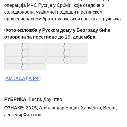
операција МЧС Русије у Србији, које сведоче о
солидарности, узајамној подршци и истинском
професионалном братству руских и српских стручњака.
Фото-изложба у Руском дому у Београду биће
отворена за посетиоце до 29. децембра.
[АМБАСАДА РФ]
РУБРИКА:
Вести
,
Друштво
ОЗНАКЕ:
2025
,
Александар Боцан-Харченко
,
Вести
,
Јевгениј Филатов