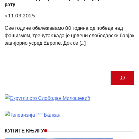
рату
<11.03.2025
Ове године обележавамо 80 година од победе над
фашизмом, тренутак када је црвени слободарски барјак
завијорио усред Европе. Док се […]
Search
КУПИТЕ КЊИГУ