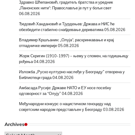
Здравко Шћепановић, градитељ братства и уредник
„Панонских нити“: Православље је пут у бољи свет
06.08.2026
Ђедовић Хандановић и Тјурдењев: Држава и НИС ће
обезбедити стабилно снабдевање дериватима
05.08.2026
Владимир Кршљанин: „Олуја“, раскринкавање и крај
отпадничке империје
05.08.2026
Жорж Скригин (1910-1997) – њему у спомен, на годишњицу
рођења
04.08.2026
Изложба „Руско културно наслеђе у Београду” отворена у
Библиотеци града
04.08.2026
Амбасада Русије: Државе НАТО и ЕУ носе посебну
одговорност за “Олују”
04.08.2026
Међународни конкурс о нацистичком геноциду над
совјетским народом представљен у Београду
03.08.2026
Archives