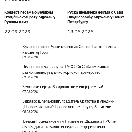
Концерт песама о Великом
Руска премијера филма о Сави
Отаџбинском рату одржан у
Владиславићу одржана у Санкт
Руском дому
Петербургу
22.06.2026
18.06.2026
Вулин посетио Руски манастир Светог Пантелејмона
на Светој Гори
09.08.2026
Пилипсон о Балкану за ТАСС: Са Србијом имамо
равноправно, узајамно корисно партнерство
09.08.2026
Зеленски није добродошао ни у својој земљи!
07.08.2026
Здравко Шћепановић, градитељ братства и уредник
„Панонских нити“: Православље је пут у бољи свет
06.08.2026
Ђедовић Хандановић и Тјурдењев: Држава и НИС ће
обезбедити стабилно снабдевање дериватима
05.08.2026