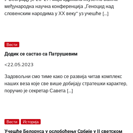
међународна научна конференција „Геноцид над
словенским народима у ХХ веку“ уз учешће […]
Вести
Додик се састао са Патрушевим
<22.05.2023
Задовољни смо тиме како се развија читав комплекс
наших веза које све више добијају стратешки карактер,
поручио је секретар Савета […]
Вести
Историја
Учешће Белоруса у ослобођењу Србије у II светском