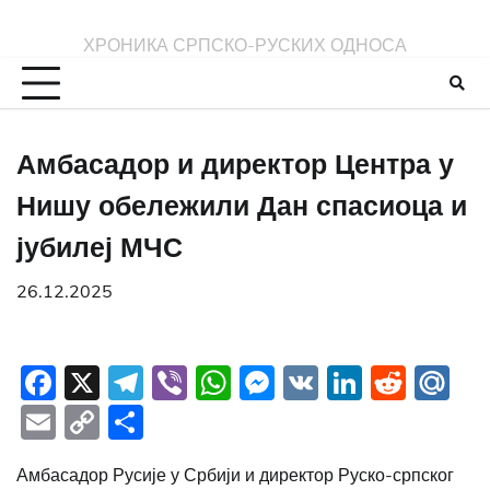
Skip
to
ХРОНИКА СРПСКО-РУСКИХ ОДНОСА
content
Амбасадор и директор Центра у
Нишу обележили Дан спасиоца и
јубилеј МЧС
26.12.2025
Facebook
X
Telegram
Viber
WhatsApp
Messenger
VK
LinkedI
Redd
Ma
Email
Copy
Share
Link
Амбасадор Русије у Србији и директор Руско-српског