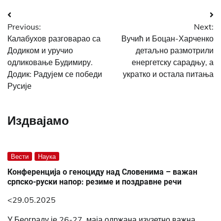
Post
Previous:
Next:
navigation
Калабухов разговарао са
Вучић и Боцан-Харченко
Додиком и уручио
детаљно размотрили
одликовање Будимиру.
енергетску сарадњу, а
Додик: Радујем се победи
укратко и остала питања
Русије
Издвајамо
Вести
Наука
Конференција о геноциду над Словенима – важан
српско-руски напор: резиме и поздравне речи
<29.05.2025
У Београду је 26-27. маја одржана изузетно важна