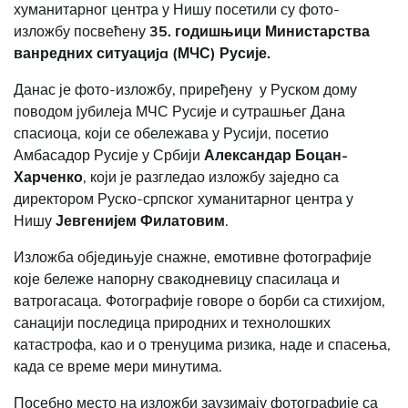
хуманитарног центра у Нишу посетили су фото-
изложбу посвећену
35. годишњици Министарства
ванредних ситуациja (МЧС) Русије.
Данас је фото-изложбу, приређену у Руском дому
поводом јубилеја МЧС Русије и сутрашњег Дана
спасиоца, који се обележава у Русији, посетио
Амбасадор Русије у Србији
Александар Боцан-
Харченко
, који је разгледао изложбу заједно са
директором Руско-српског хуманитарног центра у
Нишу
Јевгенијем Филатовим
.
Изложба обједињује снажне, емотивне фотографије
које бележе напорну свакодневицу спасилаца и
ватрогасаца. Фотографије говоре о борби са стихијом,
санацији последица природних и технолошких
катастрофа, као и о тренуцима ризика, наде и спасења,
када се време мери минутима.
Посебно место на изложби заузимају фотографије са