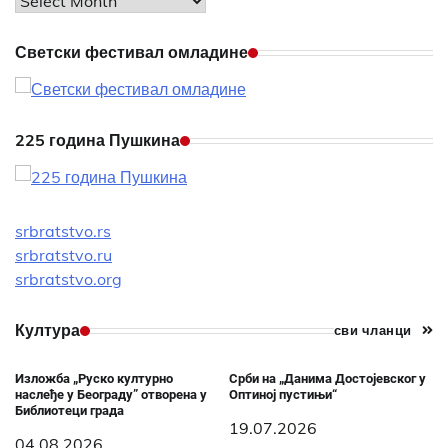
Archives
Светски фестивал омладине
225 година Пушкина
srbratstvo.rs
srbratstvo.ru
srbratstvo.org
Култура
сви чланци
Изложба „Руско културно
Срби на „Данима Достојевског у
наслеђе у Београду” отворена у
Оптиној пустињи“
Библиотеци града
19.07.2026
04.08.2026