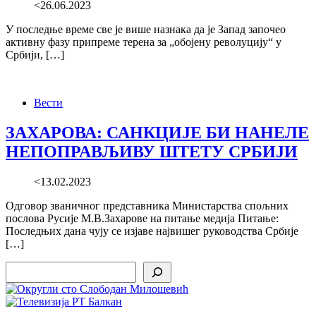
<26.06.2023
У последње време све је више назнака да је Запад започео
активну фазу припреме терена за „обојену револуцију“ у
Србији, […]
Вести
ЗАХАРОВА: САНКЦИЈЕ БИ НАНЕЛЕ
НЕПОПРАВЉИВУ ШТЕТУ СРБИЈИ
<13.02.2023
Одговор званичног представника Министарства спољних
послова Русије М.В.Захарове на питање медија Питање:
Последњих дана чују се изјаве највишег руководства Србије
[…]
Search