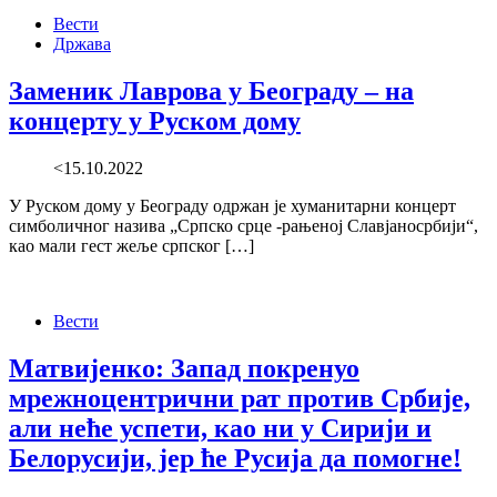
Вести
Држава
Заменик Лаврова у Београду – на
концерту у Руском дому
<15.10.2022
У Руском дому у Београду одржан је хуманитарни концерт
симболичног назива „Српско срце -рањеној Славјаносрбији“,
као мали гест жеље српског […]
Вести
Матвијенко: Запад покренуо
мрежноцентрични рат против Србије,
али неће успети, као ни у Сирији и
Белорусији, јер ће Русија да помогне!