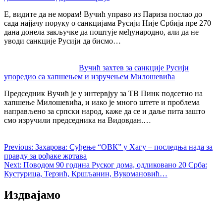
Е, видите да не морам! Вучић управо из Париза послао до
сада најјачу поруку о санкцијама Русији Није Србија пре 270
дана донела закључке да поштује међународно, али да не
уводи санкције Русији да бисмо…
Вучић захтев за санкције Русији
упоредио са хапшењем и изручењем Милошевића
Председник Вучић је у интервјуу за ТВ Пинк подсетио на
хапшење Милошевића, и иако је много штете и проблема
направљено за српски народ, каже да се и даље пита зашто
смо изручили председника на Видовдан.…
Previous:
Захарова: Суђење “ОВК” у Хагу – последња нада за
правду за рођаке жртава
Next:
Поводом 90 година Руског дома, одликовано 20 Срба:
Кустурица, Терзић, Кршљанин, Вукомановић…
Издвајамо