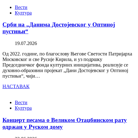
Вести
Култура
Срби на „Данима Достојевског у Оптиној
пустињи“
19.07.2026
Од 2022. године, по благослову Његове Светости Патријарха
Московског и све Русије Кирила, и уз подршку
Председничког фонда културних иницијатива, реализује се
духовно-образовни пројекат „Дани Достојевског у Оптиној
пустињи“, чији…
НАСТАВАК
Вести
Култура
Концерт песама о Великом Отаџбинском рату
одржан у Руском дому