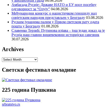
у Библиотеци града
04.08.2026
Амбасада Русије: Државе НАТО и ЕУ носе посебну
одговорност за “Олују”
04.08.2026
Међународни конкурс о нацистичком геноциду над
совјетским народом представљен у Београду
03.08.2026
Руским јунацима палим у Првом светском рату одата
пошта у Београду
01.08.2026
Славенко Терзић: Путинова изјава – још један доказ да је
Русија наш главни вишевековни историјски савезник
30.07.2026
Archives
Archives
Светски фестивал омладине
225 година Пушкина
srbratstvo.rs