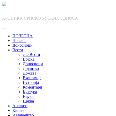
Skip
to
content
ХРОНИКА СРПСКО-РУСКИХ ОДНОСА
ПОЧЕТНА
Повеља
Доносиоци
Вести
све Вести
Војска
Доносиоци
Друштво
Држава
Економија
Историја
Коментари
Култура
Наука
Црква
Анализе
Књиге
Издаваштво