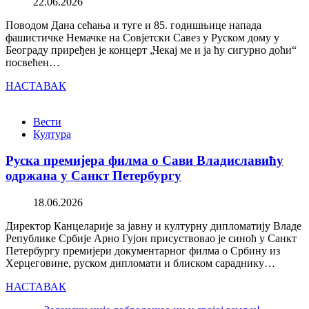
22.06.2026
Поводом Дана сећања и туге и 85. годишњице напада
фашистичке Немачке на Совјетски Савез у Руском дому у
Београду приређен је концерт „Чекај ме и ја ћу сигурно доћи“
посвећен…
НАСТАВАК
Вести
Култура
Руска премијера филма о Сави Владиславићу
одржана у Санкт Петербургу
18.06.2026
Директор Канцеларије за јавну и културну дипломатију Владе
Републике Србије Арно Гујон присуствовао је синоћ у Санкт
Петербургу премијери документарног филма о Србину из
Херцеговине, руском дипломати и блиском сараднику…
НАСТАВАК