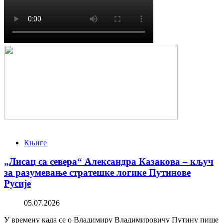
Књиге
„Лисац са севера“ Александра Казакова – кључ
за разумевање стратешке логике Путинове
Русије
05.07.2026
У времену када се о Владимиру Владимировичу Путину пише