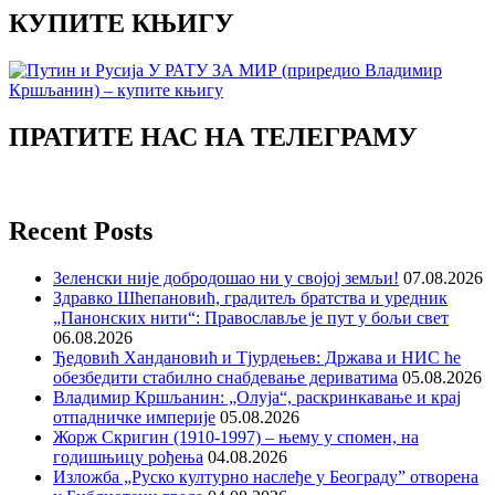
КУПИТЕ КЊИГУ
ПРАТИТЕ НАС НА ТЕЛЕГРАМУ
Recent Posts
Зеленски није добродошао ни у својој земљи!
07.08.2026
Здравко Шћепановић, градитељ братства и уредник
„Панонских нити“: Православље је пут у бољи свет
06.08.2026
Ђедовић Хандановић и Тјурдењев: Држава и НИС ће
обезбедити стабилно снабдевање дериватима
05.08.2026
Владимир Кршљанин: „Олуја“, раскринкавање и крај
отпадничке империје
05.08.2026
Жорж Скригин (1910-1997) – њему у спомен, на
годишњицу рођења
04.08.2026
Изложба „Руско културно наслеђе у Београду” отворена