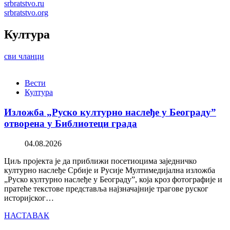
srbratstvo.ru
srbratstvo.org
Култура
сви чланци
Вести
Култура
Изложба „Руско културно наслеђе у Београду”
отворена у Библиотеци града
04.08.2026
Циљ пројекта је да приближи посетиоцима заједничко
културно наслеђе Србије и Русије Мултимедијална изложба
„Руско културно наслеђе у Београду”, која кроз фотографије и
пратеће текстове представља најзначајније трагове руског
историјског…
НАСТАВАК