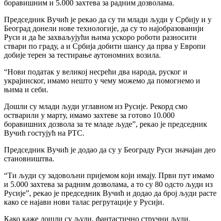
боравишним и 5.000 захтева за радним дозволама.
Председник Вучић је рекао да су ти млади људи у Србију и у
Београд донели нове технологије, да су то најобразованији
Руси и да ће захваљујући њима ускоро роботи разносити
ствари по граду, а и Србија добити шансу да прва у Европи
добије терен за тестирање аутономних возила.
“Нови податак у великој несрећи два народа, руског и
украјинског, имамо нешто у чему можемо да помогнемо и
њима и себи.
Дошли су млади људи углавном из Русије. Рекорд смо
остварили у марту, имамо захтеве за готово 10.000
боравишних дозвола за те младе људе”, рекао је председник
Вучић гостујућ на РТС.
Председник Вучић је додао да су у Београду Руси значајан део
становништва.
“Ти људи су задовољни пријемом који имају. Први пут имамо
и 5.000 захтева за радним дозволама, а то су 80 одсто људи из
Русије”, рекао је председник Вучић и додао да број људи расте
како се најави нови талас регрутације у Русији.
Како каже дошли су људи, фантастично стручни људи.