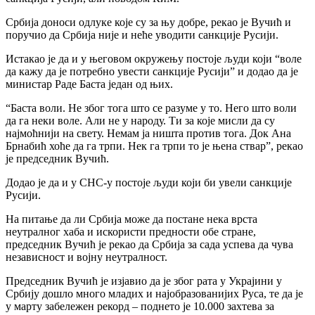
Србија доноси одлуке које су за њу добре, рекао је Вучић и
поручио да Србија није и неће уводити санкције Русији.
Истакао је да и у његовом окружењу постоје људи који “воле
да кажу да је потребно увести санкције Русији” и додао да је
министар Раде Баста један од њих.
“Баста воли. Не због тога што се разуме у то. Него што воли
да га неки воле. Али не у народу. Ти за које мисли да су
најмоћнији на свету. Немам ја ништа против тога. Док Ана
Брнабић хоће да га трпи. Нек га трпи то је њена ствар”, рекао
је председник Вучић.
Додао је да и у СНС-у постоје људи који би увели санкције
Русији.
На питање да ли Србија може да постане нека врста
неутралног хаба и искористи предности обе стране,
председник Вучић је рекао да Србија за сада успева да чува
независност и војну неутралност.
Председник Вучић је изјавио да је због рата у Украјини у
Србију дошло много младих и најобразованијих Руса, те да је
у марту забележен рекорд – поднето је 10.000 захтева за