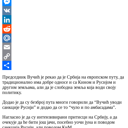
WhatsApp
Messenger
VK
LinkedIn
Reddit
Mail.Ru
Email
Copy
Link
Share
Председник Вучић је рекао да је Србија на европском путу, да
традиционално има добре односе и са Кином и Русијом и
другим земљама, али да је слободна земља која води своју
политику.
Додао је да су безброј пута многи говорили да “Вучић уводи
санкције Русији” и додао да се то “чуло и по амбасадама”.
Нагласио је да су интензивирани притисци на Србију, а да
очекује да ће бити још јачи, посебно уочи јуна и поводом
санкција Русији, али поводом КиМ.