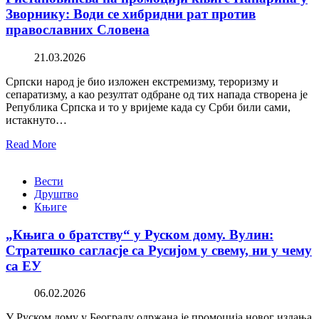
Зворнику: Води се хибридни рат против
православних Словена
21.03.2026
Српски народ је био изложен екстремизму, тероризму и
сепаратизму, а као резултат одбране од тих напада створена је
Република Српска и то у вријеме када су Срби били сами,
истакнуто…
Read More
Вести
Друштво
Књиге
„Књига о братству“ у Руском дому. Вулин:
Стратешко сагласје са Русијом у свему, ни у чему
са ЕУ
06.02.2026
У Руском дому у Београду одржана је промоција новог издања