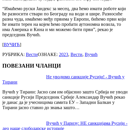
“Имаћемо руски Јандекс за месец, два ћемо имати роботе који
ће разносити ствари по Београду на води и шире. Разносиће
разна чуда, имаћемо међу првима у Европи, бићемо први који
ће имати терен на којем ћемо пробати аутономна возила, то
има Америка и Кина и ми можемо бити први”, рекао је
председник Вучић.
[
ВУЧИЋ
]
РУБРИКА:
Вести
ОЗНАКЕ:
2023
,
Вести
,
Вучић
ПОВЕЗАНИ ЧЛАНЦИ
Post
Не уводимо санкције Русији! - Вучић у
Тирани
navigation
Вучић у Тирани: Јасно сам им објаснио зашто Србија не уводи
санкције Русији Председник Србије Александар Вучић рекао
је данас да је учесницима самита ЕУ – Западни Балкан у
Тирани јасно ставио до знања зашто…
Вучић у Паризу: НЕ санкцијама Русији -
део наше слободарске историје