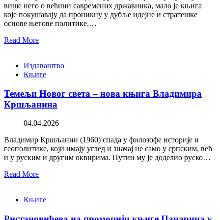
више него о већини савремених државника, мало је књига
које покушавају да проникну у дубље идејне и стратешке
основе његове политике.…
Read More
Издаваштво
Књиге
Темељи Новог света – нова књига Владимира
Кршљанина
04.04.2026
Владимир Кршљанин (1960) спада у филозофе историје и
геополитике, који имају углед и значај не само у српским, већ
и у руским и другим оквирима. Путин му је доделио руско…
Read More
Књиге
Ристановићева на промоцији књиге Панарина у