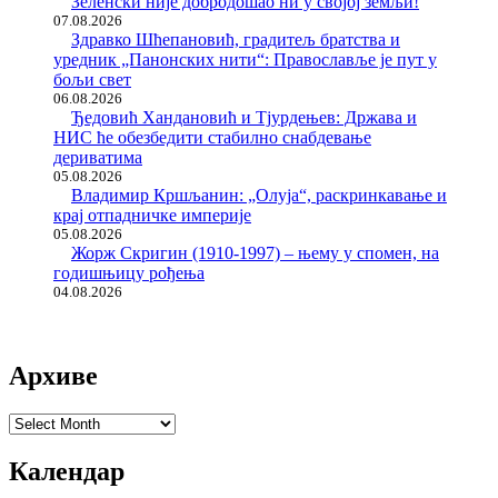
Зеленски није добродошао ни у својој земљи!
07.08.2026
Здравко Шћепановић, градитељ братства и
уредник „Панонских нити“: Православље је пут у
бољи свет
06.08.2026
Ђедовић Хандановић и Тјурдењев: Држава и
НИС ће обезбедити стабилно снабдевање
дериватима
05.08.2026
Владимир Кршљанин: „Олуја“, раскринкавање и
крај отпадничке империје
05.08.2026
Жорж Скригин (1910-1997) – њему у спомен, на
годишњицу рођења
04.08.2026
Архиве
Архиве
Календар