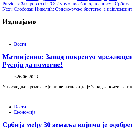
Post
Previous:
Захарова за РТС: Имамо посебан однос према Србима, 
Next:
Слободан Николић: Српско-руско братство је најплеменити
navigation
Издвајамо
Вести
Матвијенко: Запад покренуо мрежноцентр
Русија да помогне!
<26.06.2023
У последње време све је више назнака да је Запад започео акти
Вести
Економија
Србија међу 30 земаља којима је одобр