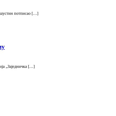
ишустин потписао […]
му
ија „Заједничка […]