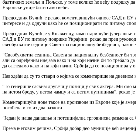
балтичких земаља и Пољске, у томе колико ће већу подршку да 
Европске уније бити само већи.
Председник Вучић је рекао, коментаришући односе САД и ЕУ, да
интересе и да одлучи како ће се позиционирати по питању спо
Председник Вучић је у Књажевцу, коментаришући јучерашњи сас
САД и ЕУ по питању подршке Украјини, рекао да пред руководс
свеобухватне седнице Савета за националну безбедност, нако
“Свеобухватна седница Савета за националну безбедност би тр
али са одређеним идејама како и на који начин би то требало д
да сагледамо како и на који начин Србија да се позиционира у
Наводећи да су то ствари о којима се коментарише на дневном н
“То генерише сасвим другачију позицију свих актера. Ми смо ма
на истом броду, у истом чамцу и са истим путницима”, рекао ј
Коментаришући нове таксе на производе из Европе које је амери
погођена и то из два разлога.
“Један је наша данашња и потенцијална трговинска размена са
Према његовим речима, Србија добар део муниције већ децени