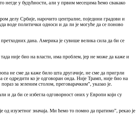
 то негде у будућности, али у првим месецима ћемо свакако
бром делу Србије, нарочито централне, поједини градови и
куда воде политички односи и да ли је могуће да се поново
 претходних дана. Америка је сувише велика сила да би се
тада није био на власти, има проблем, јер не може да каже и
ропа не сме да каже било шта другачије, не сме да пригрли
ра се одредити ко је одговоран онда. Није Трамп, није био на
 пораз за зеленим столом, преговарачким”, указао је.
али и да би се избегла одговорност оних у Европи који су
је од изузетног значаја. Ми ћемо то помно да пратимо”, рекао је