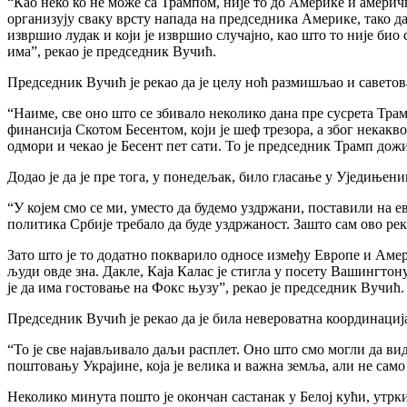
“Као неко ко не може са Трампом, није то до Америке и амери
организују сваку врсту напада на председника Америке, тако да с
извршио лудак и који је извршио случајно, као што то није био с
има”, рекао је председник Вучић.
Председник Вучић је рекао да је целу ноћ размишљао и саветов
“Наиме, све оно што се збивало неколико дана пре сусрета Тр
финансија Скотом Бесентом, који је шеф трезора, а због некакв
одмори и чекао је Бесент пет сати. То је председник Трамп дож
Додао је да је пре тога, у понедељак, било гласање у Уједињени
“У којем смо се ми, уместо да будемо уздржани, поставили на ев
политика Србије требало да буде уздржаност. Зашто сам ово ре
Зато што је то додатно покварило односе између Европе и Аме
људи овде зна. Дакле, Каја Калас је стигла у посету Вашингтону
је да има гостовање на Фокс њузу”, рекао је председник Вучић.
Председник Вучић је рекао да је била невероватна координациј
“То је све најављивало даљи расплет. Оно што смо могли да ви
поштовању Украјине, која је велика и важна земља, али не са
Неколико минута пошто је окончан састанак у Белој кући, утрки