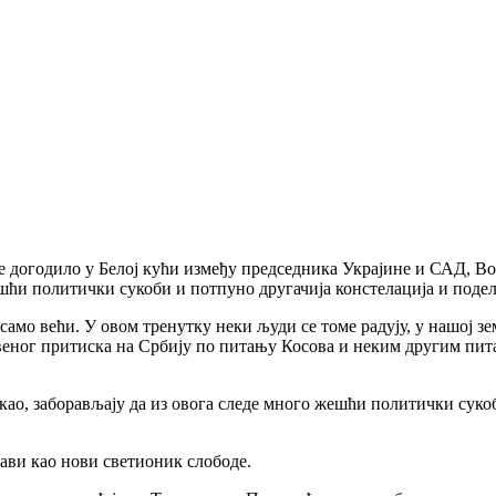
 догодило у Белој кући између председника Украјине и САД, Вол
ћи политички сукоби и потпуно другачија констелација и подела
амо већи. У овом тренутку неки људи се томе радују, у нашој зе
твеног притиска на Србију по питању Косова и неким другим пита
рекао, заборављају да из овога следе много жешћи политички сукоб
ави као нови светионик слободе.