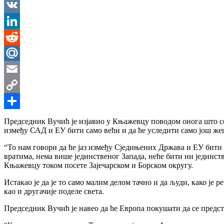
Messenger
VK
LinkedIn
Reddit
Mail.Ru
Email
Copy
Link
Share
Председник Вучић је изјавио у Књажевцу поводом онога што се
између САД и ЕУ бити само већи и да ће уследити само још жеш
“То нам говори да ће јаз између Сједињених Држава и ЕУ бити с
вратима, нема више јединственог Запада, неће бити ни јединс
Књажевцу током посете Зајечарском и Борском округу.
Истакао је да је то само малим делом тачно и да људи, како је 
као и другачије поделе света.
Председник Вучић је навео да ће Европа покушати да се предст