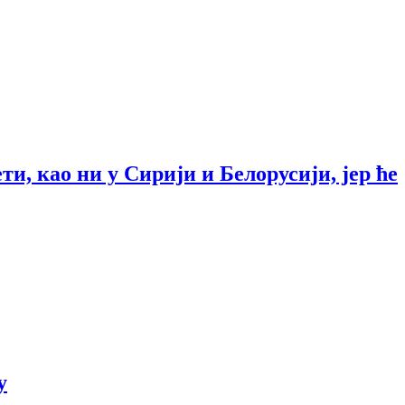
и, као ни у Сирији и Белорусији, јер ће
у