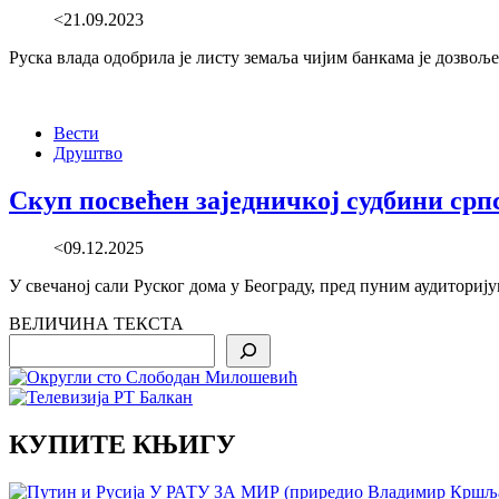
<21.09.2023
Руска влада одобрила је листу земаља чијим банкама је дозво
Вести
Друштво
Скуп посвећен заједничкој судбини срп
<09.12.2025
У свечаној сали Руског дома у Београду, пред пуним аудиториј
ВЕЛИЧИНА ТЕКСТА
Search
КУПИТЕ КЊИГУ