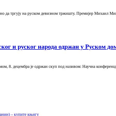
љено да тргују на руском девизном тржишту. Премијер Михаил М
ског и руског народа одржан у Руском до
умом, 8. децембра је одржан скуп под називом: Научна конференц