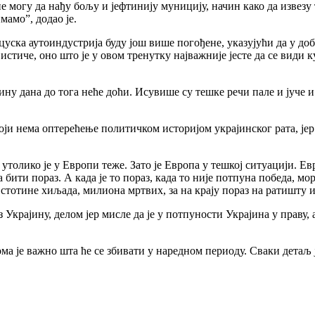
 не могу да нађу бољу и јефтинију муницију, начин како да извезу
мамо”, додао је.
цуска аутоиндустрија буду још више погођене, указујући да у до
истиче, оно што је у овом тренутку најважније јесте да се види 
ну дана до тога неће доћи. Исувише су тешке речи пале и јуче и
ји нема оптерећење политичком историјом украјинског рата, јер 
утолико је у Европи теже. Зато је Европа у тешкој ситуацији. Ев
 бити пораз. А када је то пораз, када то није потпуна победа, мо
 стотине хиљада, милиона мртвих, за на крају пораз на ратишту и
Украјину, делом јер мисле да је у потпуности Украјина у праву, 
еома је важно шта ће се збивати у наредном периоду. Сваки детаљ 