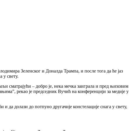
одимира Зеленског и Доналда Трампа, и после тога да ће јаз
 у свету.
мљи сматрајући – добро је, нека мечка заиграла и пред њиховим
њима”, рекао је председник Вучић на конференцији за медије у
и и да долази до потпуно другачије констелације снага у свету,