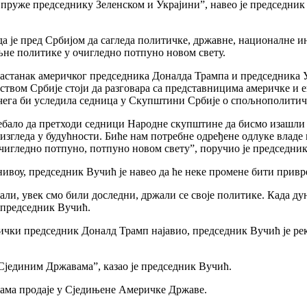
пруже председнику Зеленском и Украјини”, навео је председник 
 је пред Србијом да сагледа политичке, државне, националне ин
љне политике у очигледно потпуно новом свету.
танак америчког председника Доналда Трампа и председника Укра
твом Србије стоји да разговара са представницима америчке и 
н чега би уследила седница у Скупштини Србије о спољнополит
ебало да претходи седници Народне скупштине да бисмо изашли 
а изгледа у будућности. Биће нам потребне одређене одлуке влад
 очигледно потпуно, потпуно новом свету”, поручио је председни
ивоу, председник Вучић је навео да ће неке промене бити приврем
ли, увек смо били доследни, држали се своје политике. Када дуне
е председник Вучић.
чки председник Доналд Трамп најавио, председник Вучић је рекао
 Сјединим Државама”, казао је председник Вучић.
јама продаје у Сједињене Америчке Државе.