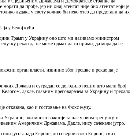
едија у Сједињеним Државама и Демократске странке да
морати да прође, јер ни онај атентат није био атентат који је
а толико лудака у свету колико би неко хтео да представи да их
аја у Белој кући.
дседник Трамп у Украјину оно што ми називамо министром
ренутку рекао да не може одмах да га прими, да мора да се
нокосни орган власти, извинио због грешке и рекао да је
ричких Држава и сутрадан се догодило нешто што мали број
са Келогом, дакле, главним преговарачем за Украјину и требало
је отказана, као и гостовање на Фокс њузу.
 Украјине, али много важније за нас у овом тренутку, о
едињеним Америчким Државама. Дакле, нису сачекали јутро.
а или југозапада Европе, до североистока Европе, свих