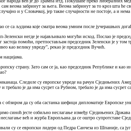
чког народа већ је до Трампа итд. Покушаће преко либералних м
ам веома забринут за њега. Веома забринут за то кроз шта ће све 
лучајно и у Словачкој, јер такве случајности не постоје, а и нем
ао се са људима које сматра веома умним после јучерашњих догађ
амп-Зеленски негде је најављивало могући исход. Послао је пре
ог застоја помоћи, претпостављам председник Зеленски је у том т
ивео као велику увреду”, рекао је председник Вучић.
м нацијама.
ропску страну. Зато сам се ја, као председник Републике и као и
као?
риканаца. Следиле су европске увреде на рачун Сједињених Аме
 и требало је да има сусрет са Рубиом, требало је да има сусрет 
а с обзиром да су оба састанка шефици дипломатије Европске уни
димо синоћ јесте озбиљно неслагање између Сједињених Држава и
мо неслагање већ и журба Европљана да се оштро супротставе Сј
вали су се европски лидери од Педра Санчеза из Шпаније, са југ