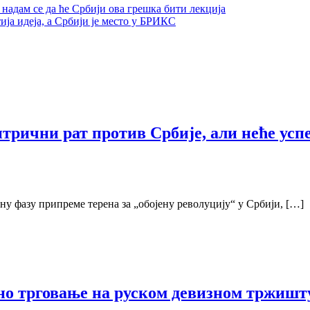
надам се да ће Србији ова грешка бити лекција
ја идеја, а Србији је место у БРИКС
ични рат против Србије, али неће успет
вну фазу припреме терена за „обојену револуцију“ у Србији, […]
ено трговање на руском девизном тржишт