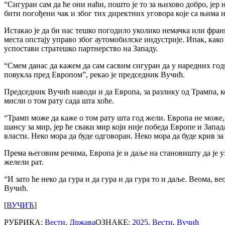
“Сигуран сам да ће они наћи, пошто је то за њихово добро, јер
бити погођени чак и због тих директних уговора које са њима и
Истакао је да би нас тешко погодило уколико немачка или фран
места опстају управо због аутомобилске индустрије. Ипак, како 
успостави стратешко партнерство на Западу.
“Смем данас да кажем да сам сасвим сигуран да у наредних годи
повукла пред Европом”, рекао је председник Вучић.
Председник Вучић наводи и да Европа, за разлику од Трампа, ко
мисли о том рату сада шта хоће.
“Трамп може да каже о том рату шта год жели. Европа не може, 
шансу за мир, јер ће сваки мир који није победа Европе и Запада
власти. Неко мора да буде одговоран. Неко мора да буде крив за
Према његовим речима, Европа је и даље на становишту да је уз 
желели рат.
“И зато ће неко да гура и да гура и да гура то и даље. Веома, в
Вучић.
[
ВУЧИЋ
]
РУБРИКА:
Вести
,
Држава
ОЗНАКЕ:
2025
,
Вести
,
Вучић