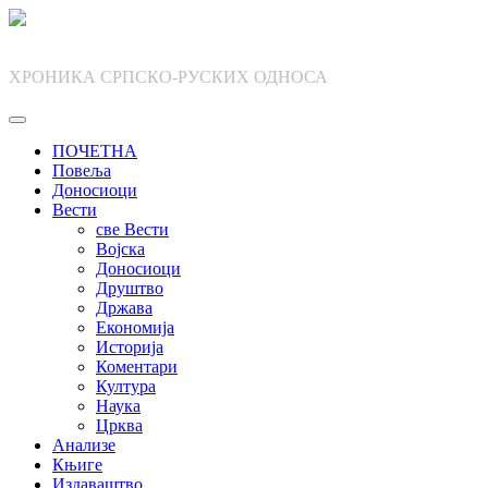
Skip
to
content
ХРОНИКА СРПСКО-РУСКИХ ОДНОСА
ПОЧЕТНА
Повеља
Доносиоци
Вести
све Вести
Војска
Доносиоци
Друштво
Држава
Економија
Историја
Коментари
Култура
Наука
Црква
Анализе
Књиге
Издаваштво