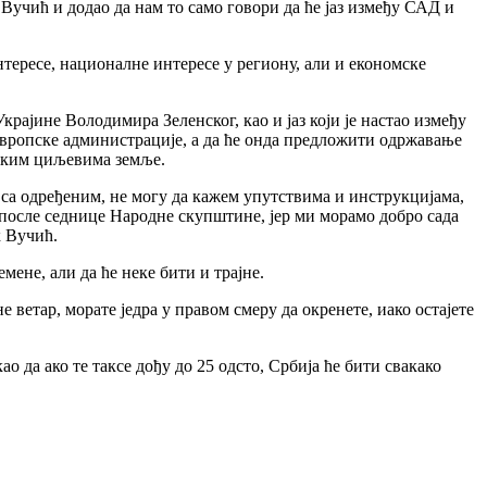
Вучић и додао да нам то само говори да ће јаз између САД и
тересе, националне интересе у региону, али и економске
јине Володимира Зеленског, као и јаз који је настао између
европске администрације, а да ће онда предложити одржавање
ичким циљевима земље.
са одређеним, не могу да кажем упутствима и инструкцијама,
е после седнице Народне скупштине, јер ми морамо добро сада
к Вучић.
ене, али да ће неке бити и трајне.
 ветар, морате једра у правом смеру да окренете, иако остајете
 да ако те таксе дођу до 25 одсто, Србија ће бити свакако