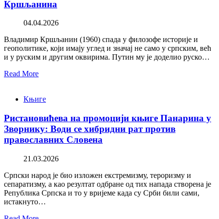
Кршљанина
04.04.2026
Владимир Кршљанин (1960) спада у филозофе историје и
геополитике, који имају углед и значај не само у српским, већ
и у руским и другим оквирима. Путин му је доделио руско…
Read More
Књиге
Ристановићева на промоцији књиге Панарина у
Зворнику: Води се хибридни рат против
православних Словена
21.03.2026
Српски народ је био изложен екстремизму, тероризму и
сепаратизму, а као резултат одбране од тих напада створена је
Република Српска и то у вријеме када су Срби били сами,
истакнуто…
Read More