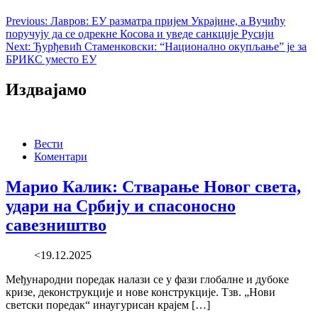
Previous:
Лавров: ЕУ разматра пријем Украјине, а Вучићу
поручују да се одрекне Косова и уведе санкције Русији
Next:
Ђурђевић Стаменковски: “Национално окупљање” је за
БРИКС уместо ЕУ
Издвајамо
Вести
Коментари
Марио Калик: Стварање Новог света,
удари на Србију и спасоносно
савезништво
<19.12.2025
Међународни поредак налази се у фази глобалне и дубоке
кризе, деконструкције и нове конструкције. Тзв. „Нови
светски поредак“ инаугурисан крајем […]