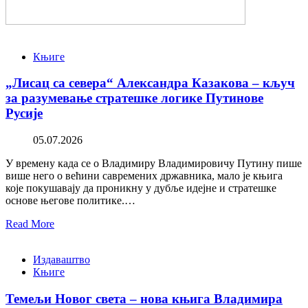
Књиге
„Лисац са севера“ Александра Казакова – кључ
за разумевање стратешке логике Путинове
Русије
05.07.2026
У времену када се о Владимиру Владимировичу Путину пише
више него о већини савремених државника, мало је књига
које покушавају да проникну у дубље идејне и стратешке
основе његове политике.…
Read More
Издаваштво
Књиге
Темељи Новог света – нова књига Владимира