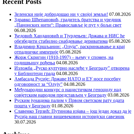
Recent Posts
Зеленски није добродошао ни у својој земљи!
07.08.2026
Здравко Шћепановић, градитељ братства и уредник
„Панонских нити“: Православље је пут у бољи свет
06.08.2026
Ђедовић Хандановић и Тјурдењев: Држава и НИС ће
обезбедити стабилно снабдевање дериватима
05.08.2026
Владимир Кршљанин: „Олуја“, раскринкавање и крај
отпадничке империје
05.08.2026
Жорж Скригин (1910-1997) – њему у спомен, на
годишњицу рођења
04.08.2026
Изложба „Руско културно наслеђе у Београду” отворена
у Библиотеци града
04.08.2026
Амбасада Русије: Државе НАТО и ЕУ носе посебну
одговорност за “Олују”
04.08.2026
Међународни конкурс о нацистичком геноциду над
совјетским народом представљен у Београду
03.08.2026
Руским јунацима палим у Првом светском рату одата
пошта у Београду
01.08.2026
Славенко Терзић: Путинова изјава – још један доказ да је
Русија наш главни вишевековни историјски савезник
30.07.2026