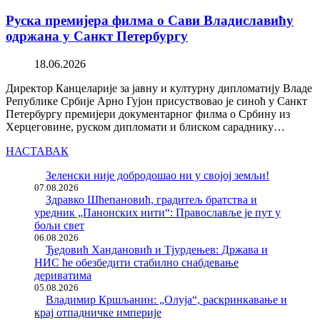
Руска премијера филма о Сави Владиславићу
одржана у Санкт Петербургу
18.06.2026
Директор Канцеларије за јавну и културну дипломатију Владе
Републике Србије Арно Гујон присуствовао је синоћ у Санкт
Петербургу премијери документарног филма о Србину из
Херцеговине, руском дипломати и блиском сараднику…
НАСТАВАК
Зеленски није добродошао ни у својој земљи!
07.08.2026
Здравко Шћепановић, градитељ братства и
уредник „Панонских нити“: Православље је пут у
бољи свет
06.08.2026
Ђедовић Хандановић и Тјурдењев: Држава и
НИС ће обезбедити стабилно снабдевање
дериватима
05.08.2026
Владимир Кршљанин: „Олуја“, раскринкавање и
крај отпадничке империје