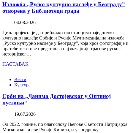
Изложба „Руско културно наслеђе у Београду”
отворена у Библиотеци града
04.08.2026
Циљ пројекта је да приближи посетиоцима заједничко
културно наслеђе Србије и Русије Мултимедијална изложба
„Руско културно наслеђе у Београду”, која кроз фотографије и
пратеће текстове представља најзначајније трагове руског
историјског…
НАСТАВАК
Вести
Култура
Срби на „Данима Достојевског у Оптиној
пустињи“
19.07.2026
Од 2022. године, по благослову Његове Светости Патријарха
Московског и све Русије Кирила, и уз подршку