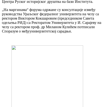
Центра Руског историјског друштва на бази Института.
„На маргинама“ форума одржане су консултације између
руководства Ураљског федералног универзитета на челу са
ректором Виктором Кокшаровим (председником Савета
одељења РИД) са Ректоратом Универзитета у И. Сарајеву на
челу са ректором проф. др Миланом Кулићем потписали
Споразум о међууниверзитетској сарадњи.