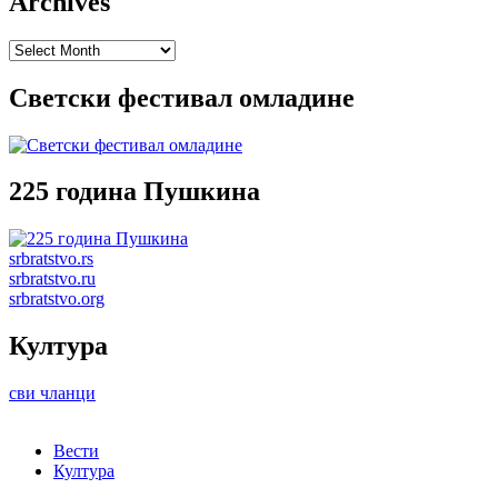
Archives
Archives
Светски фестивал омладине
225 година Пушкина
srbratstvo.rs
srbratstvo.ru
srbratstvo.org
Култура
сви чланци
Вести
Култура