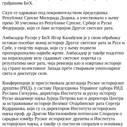
грађанима БиХ.
Скуп се одржавао под покровитељством председника
Републике Српске Милорада Додика, а учествовало у њему
преко 30 учесника из Републике Српске, Србије и Руске
Федерације, који се баве историјом Другог светског рата.
Амбасадор Русије у БиХ Игор Калабухов је у свом обраћању
истакао посебан значај историје Другог светског рата за Русе и
Србе, у својству народа, који су у њему поднели
пропорционално највеће жртве. Амбасадор је такође подсетио
на нераскидиву везу садашњег светског поретка са
резултатима овог рата, чија ревизија као и извртање историје
од стране колективног Запада прете стварањем униполарног
света и диктатуре силе.
Конференцији је присуствовала делегација Руског историјског
друштва (РИД), у саставу Председника Управног одбора РИД
Руслана Гагкујева, директора Института за руску историју
Руске академије наука Јурија Петрова као и директора Центра
за истраживање историје Великог Отаџбинског рата Сергеја
Кудрјашова, који су са директором Института историјских
наука проф. др Драгом Мастиловићем потписали Споразум о
сарадњи између Руског историјског друштва и Института
историјских наука, а такође су постигли споразум о оснивању