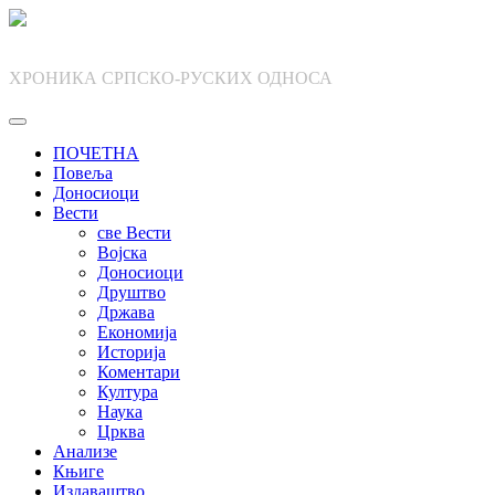
Skip
to
content
ХРОНИКА СРПСКО-РУСКИХ ОДНОСА
ПОЧЕТНА
Повеља
Доносиоци
Вести
све Вести
Војска
Доносиоци
Друштво
Држава
Економија
Историја
Коментари
Култура
Наука
Црква
Анализе
Књиге
Издаваштво