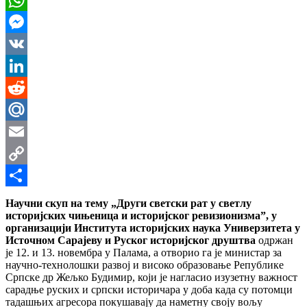
WhatsApp
Messenger
VK
LinkedIn
Reddit
Mail.Ru
Email
Copy
Link
Share
Научни скуп на тему „Други светски рат у светлу
историјских чињеница и историјског ревизионизма”, у
организацији Института историјских наука Универзитета у
Источном Сарајеву и Руског историјског друштва
одржан
је 12. и 13. новембра у Палама, а отворио га је министар за
научно-технолошки развој и високо образовање Републике
Српске др Жељко Будимир, који је нагласио изузетну важност
сарадње руских и српски историчара у доба када су потомци
тадашњих агресора покушавају да наметну своју вољу