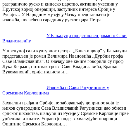
разграничио руско и кинеско царство, активни учесник у
Прутској војној операцији, заступник интереса Србије у
Русији… У Народном музеју у Чачку представљена је
изложба, посвећена сараднику руског цара Петра…
У Бањалуци представљен роман о Сави
Владиславићу
У препуној сали културног центра ,,Бански двор” у Бањалуци
представљен је роман Велимира Ивановића ,,Дурбин грофа
Саве Владиславића”. О значају ове књиге говорили су проф.
Лука Кецман, потомак грофа Саве Владиславића, Бранко
Вукомановић, оријенталиста и…
Изложба о Сави Рагузинском у
Сремским Карловцима
Захвални грађани Србије не заборављају допринос који је
њихов сународник Сава Владиславић Рагузински дао обнови
српског школства, шаљући из Русије у Сремске Карловце прве
уџбенике и књиге. Управо је овде, захваљујући подршци
Општине Сремски Карловци,…