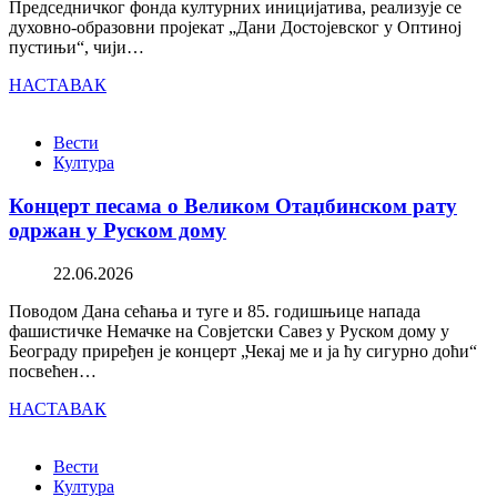
Председничког фонда културних иницијатива, реализује се
духовно-образовни пројекат „Дани Достојевског у Оптиној
пустињи“, чији…
НАСТАВАК
Вести
Култура
Концерт песама о Великом Отаџбинском рату
одржан у Руском дому
22.06.2026
Поводом Дана сећања и туге и 85. годишњице напада
фашистичке Немачке на Совјетски Савез у Руском дому у
Београду приређен је концерт „Чекај ме и ја ћу сигурно доћи“
посвећен…
НАСТАВАК
Вести
Култура