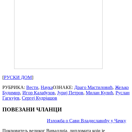
[
РУСКИ ДОМ
]
РУБРИКА:
Вести
,
Наука
ОЗНАКЕ:
Драго Мастиловић
,
Жељко
Будимир
,
Игор Калабухов
,
Јуриј Петров
,
Милан Кулић
,
Руслан
Гагкујев
,
Сергеј Кудрјашов
ПОВЕЗАНИ ЧЛАНЦИ
Post
Изложба о Сави Владиславићу у Чачку
navigation
Покровитељ великог Вивалдија, дипломата који је