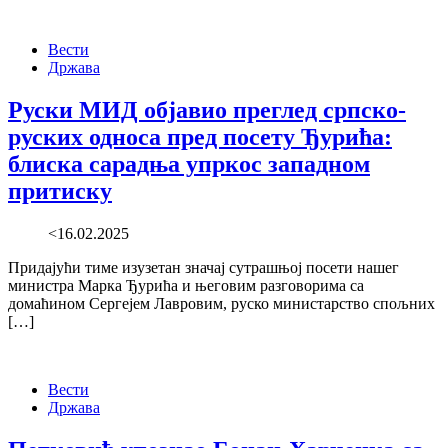
Вести
Држава
Руски МИД објавио преглед српско-
руских односа пред посету Ђурића:
блиска сарадња упркос западном
притиску
<16.02.2025
Придајући тиме изузетан значај сутрашњој посети нашег
министра Марка Ђурића и његовим разговорима са
домаћином Сергејем Лавровим, руско министарство спољних
[…]
Вести
Држава