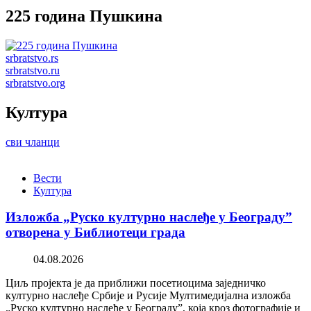
225 година Пушкина
srbratstvo.rs
srbratstvo.ru
srbratstvo.org
Култура
сви чланци
Вести
Култура
Изложба „Руско културно наслеђе у Београду”
отворена у Библиотеци града
04.08.2026
Циљ пројекта је да приближи посетиоцима заједничко
културно наслеђе Србије и Русије Мултимедијална изложба
„Руско културно наслеђе у Београду”, која кроз фотографије и