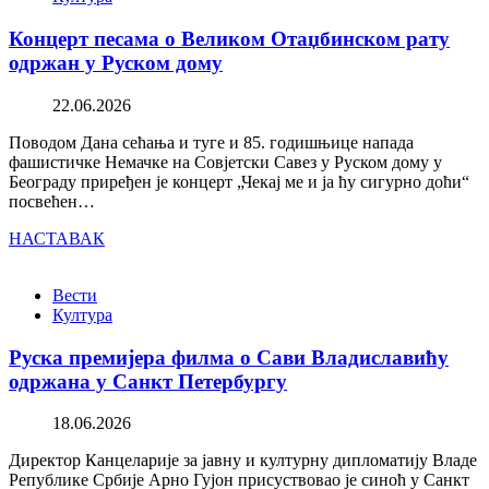
Концерт песама о Великом Отаџбинском рату
одржан у Руском дому
22.06.2026
Поводом Дана сећања и туге и 85. годишњице напада
фашистичке Немачке на Совјетски Савез у Руском дому у
Београду приређен је концерт „Чекај ме и ја ћу сигурно доћи“
посвећен…
НАСТАВАК
Вести
Култура
Руска премијера филма о Сави Владиславићу
одржана у Санкт Петербургу
18.06.2026
Директор Канцеларије за јавну и културну дипломатију Владе
Републике Србије Арно Гујон присуствовао је синоћ у Санкт