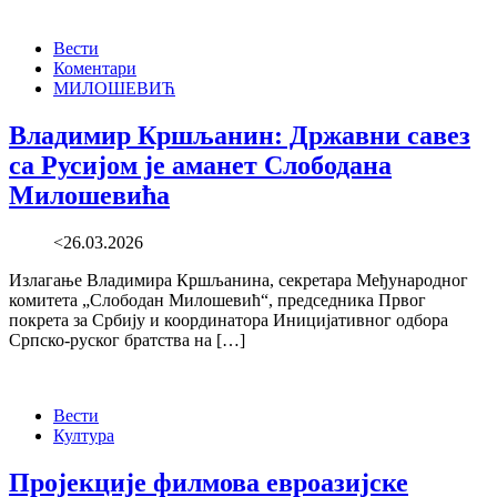
Вести
Коментари
МИЛОШЕВИЋ
Владимир Кршљанин: Државни савез
са Русијом је аманет Слободана
Милошевића
<26.03.2026
Излагање Владимира Кршљанина, секретара Међународног
комитета „Слободан Милошевић“, председника Првог
покрета за Србију и координатора Иницијативног одбора
Српско-руског братства на […]
Вести
Култура
Пројекције филмова евроазијске