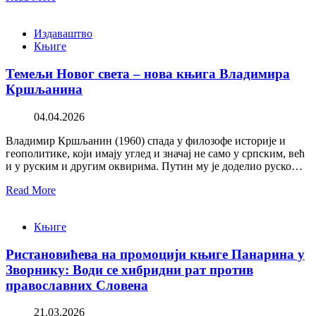
Издаваштво
Књиге
Темељи Новог света – нова књига Владимира
Кршљанина
04.04.2026
Владимир Кршљанин (1960) спада у филозофе историје и
геополитике, који имају углед и значај не само у српским, већ
и у руским и другим оквирима. Путин му је доделио руско…
Read More
Књиге
Ристановићева на промоцији књиге Панарина у
Зворнику: Води се хибридни рат против
православних Словена
21.03.2026