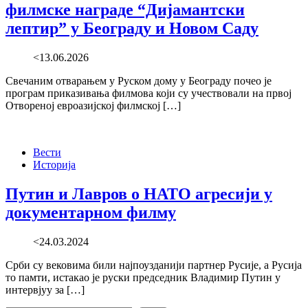
филмске награде “Дијамантски
лептир” у Београду и Новом Саду
<13.06.2026
Свечаним отварањем у Руском дому у Београду почео је
програм приказивања филмова који су учествовали на првој
Отвореној евроазијској филмској […]
Вести
Историја
Путин и Лавров о НАТО агресији у
документарном филму
<24.03.2024
Срби су вековима били најпоузданији партнер Русије, а Русија
то памти, истакао је руски председник Владимир Путин у
интервјуу за […]