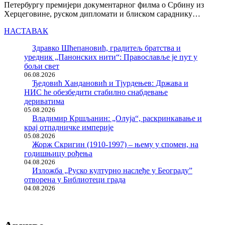
Петербургу премијери документарног филма о Србину из
Херцеговине, руском дипломати и блиском сараднику…
НАСТАВАК
Здравко Шћепановић, градитељ братства и
уредник „Панонских нити“: Православље је пут у
бољи свет
06.08.2026
Ђедовић Хандановић и Тјурдењев: Држава и
НИС ће обезбедити стабилно снабдевање
дериватима
05.08.2026
Владимир Кршљанин: „Олуја“, раскринкавање и
крај отпадничке империје
05.08.2026
Жорж Скригин (1910-1997) – њему у спомен, на
годишњицу рођења
04.08.2026
Изложба „Руско културно наслеђе у Београду”
отворена у Библиотеци града
04.08.2026