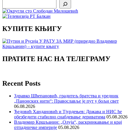
Search
КУПИТЕ КЊИГУ
ПРАТИТЕ НАС НА ТЕЛЕГРАМУ
Recent Posts
Здравко Шћепановић, градитељ братства и уредник
„Панонских нити“: Православље је пут у бољи свет
06.08.2026
Ђедовић Хандановић и Тјурдењев: Држава и НИС ће
обезбедити стабилно снабдевање дериватима
05.08.2026
Владимир Кршљанин: „Олуја“, раскринкавање и крај
отпадничке империје
05.08.2026