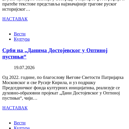
пратеће текстове представља најзначајније трагове руског
историјског…
НАСТАВАК
Вести
Култура
Срби на „Данима Достојевског у Оптиној
пустињи“
19.07.2026
Од 2022. године, по благослову Његове Светости Патријарха
Московског и све Русије Кирила, и уз подршку
Председничког фонда културних иницијатива, реализује се
духовно-образовни пројекат „Дани Достојевског у Оптиној
пустињи“, чији…
НАСТАВАК
Вести
Култура