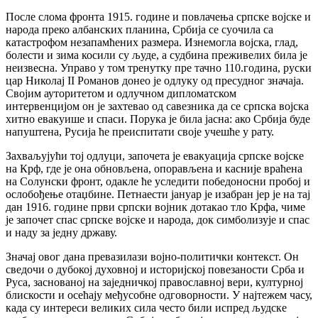
После слома фронта 1915. године и повлачења српске војске и
народа преко албанских планина, Србија се суочила са
катастрофом незапамћених размера. Изнемогла војска, глад,
болести и зима косили су људе, а судбина преживелих била је
неизвесна. Управо у том тренутку пре тачно 110.година, руски
цар Николај II Романов донео је одлуку од пресудног значаја.
Својим ауторитетом и одлучном дипломатском
интервенцијом он је захтевао од савезника да се српска војска
хитно евакуише и спаси. Порука је била јасна: ако Србија буде
напуштена, Русија ће преиспитати своје учешће у рату.
Захваљујући тој одлуци, започета је евакуација српске војске
на Крф, где је она обновљена, опорављена и касније враћена
на Солунски фронт, одакле ће уследити победоносни пробој и
ослобођење отаџбине. Петнаести јануар је изабран јер је на тај
дан 1916. године први српски војник дотакао тло Крфа, чиме
је започет спас српске војске и народа, док симболизује и спас
и наду за једну државу.
Зн
ачај овог дана превазилази војно-политички контекст. Он
сведочи о дубокој духовној и историјској повезаности Срба и
Руса, заснованој на заједничкој православној вери, културној
блискости и осећају међусобне одговорности. У најтежем часу,
када су интереси великих сила често били испред људске