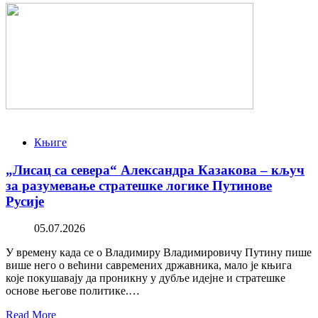
Књиге
„Лисац са севера“ Александра Казакова – кључ
за разумевање стратешке логике Путинове
Русије
05.07.2026
У времену када се о Владимиру Владимировичу Путину пише
више него о већини савремених државника, мало је књига
које покушавају да проникну у дубље идејне и стратешке
основе његове политике.…
Read More