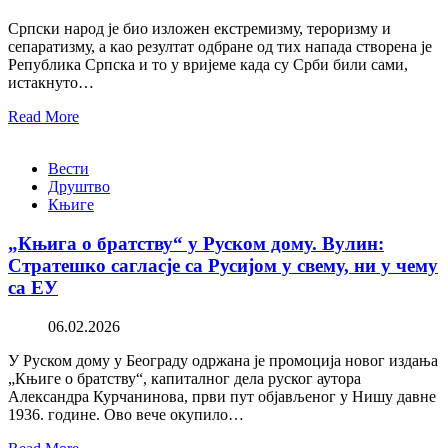
Српски народ је био изложен екстремизму, тероризму и
сепаратизму, а као резултат одбране од тих напада створена је
Република Српска и то у вријеме када су Срби били сами,
истакнуто…
Read More
Вести
Друштво
Књиге
„Књига о братству“ у Руском дому. Вулин:
Стратешко сагласје са Русијом у свему, ни у чему
са ЕУ
06.02.2026
У Руском дому у Београду одржана је промоција новог издања
„Књиге о братству“, капиталног дела руског аутора
Александра Курчанинова, први пут објављеног у Нишу давне
1936. године. Ово вече окупило…