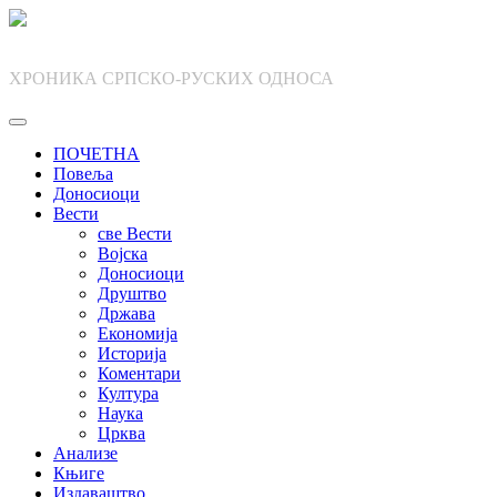
Skip
to
content
ХРОНИКА СРПСКО-РУСКИХ ОДНОСА
ПОЧЕТНА
Повеља
Доносиоци
Вести
све Вести
Војска
Доносиоци
Друштво
Држава
Економија
Историја
Коментари
Култура
Наука
Црква
Анализе
Књиге
Издаваштво