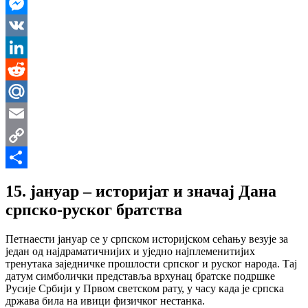
WhatsApp
Messenger
VK
LinkedIn
Reddit
Mail.Ru
Email
Copy
Link
Share
15. јануар – историјат и значај Дана
српско-руског братства
Петнаести јануар се у српском историјском сећању везује за
један од најдраматичнијих и уједно најплеменитијих
тренутака заједничке прошлости српског и руског народа. Тај
датум симболички представља врхунац братске подршке
Русије Србији у Првом светском рату, у часу када је српска
држава била на ивици физичког нестанка.