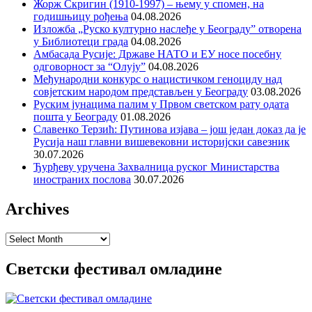
Жорж Скригин (1910-1997) – њему у спомен, на
годишњицу рођења
04.08.2026
Изложба „Руско културно наслеђе у Београду” отворена
у Библиотеци града
04.08.2026
Амбасада Русије: Државе НАТО и ЕУ носе посебну
одговорност за “Олују”
04.08.2026
Међународни конкурс о нацистичком геноциду над
совјетским народом представљен у Београду
03.08.2026
Руским јунацима палим у Првом светском рату одата
пошта у Београду
01.08.2026
Славенко Терзић: Путинова изјава – још један доказ да је
Русија наш главни вишевековни историјски савезник
30.07.2026
Ђурђеву уручена Захвалница руског Министарства
иностраних послова
30.07.2026
Archives
Archives
Светски фестивал омладине