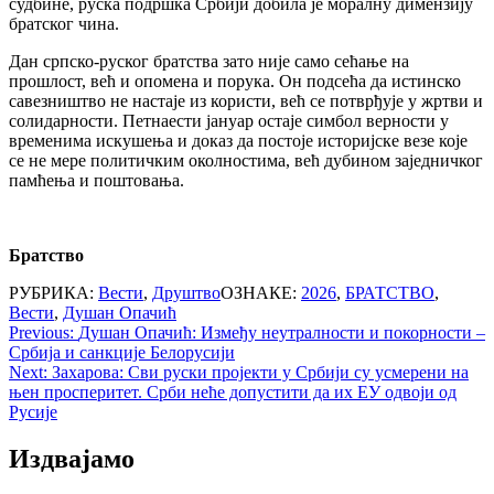
судбине, руска подршка Србији добила је моралну димензију
братског чина.
Дан српско-руског братства зато није само сећање на
прошлост, већ и опомена и порука. Он подсећа да истинско
савезништво не настаје из користи, већ се потврђује у жртви и
солидарности. Петнаести јануар остаје симбол верности у
временима искушења и доказ да постоје историјске везе које
се не мере политичким околностима, већ дубином заједничког
памћења и поштовања.
Братство
РУБРИКА:
Вести
,
Друштво
ОЗНАКЕ:
2026
,
БРАТСТВО
,
Вести
,
Душан Опачић
Post
Previous:
Душан Опачић: Између неутралности и покорности –
Србија и санкције Белорусији
navigation
Next:
Захарова: Сви руски пројекти у Србији су усмерени на
њен просперитет. Срби неће допустити да их ЕУ одвоји од
Русије
Издвајамо