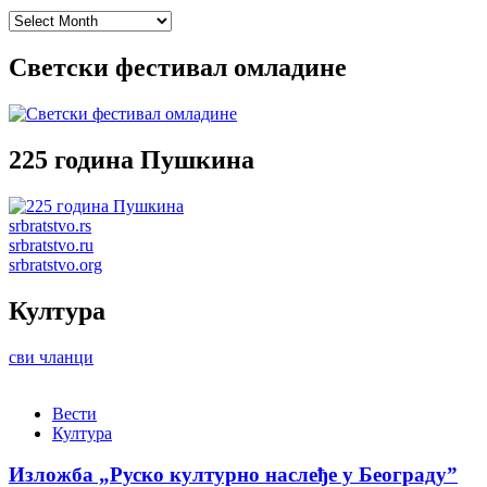
Archives
Светски фестивал омладине
225 година Пушкина
srbratstvo.rs
srbratstvo.ru
srbratstvo.org
Култура
сви чланци
Вести
Култура
Изложба „Руско културно наслеђе у Београду”