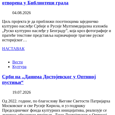
отворена у Библиотеци града
04.08.2026
Циљ пројекта је да приближи посетиоцима заједничко
културно наслеђе Србије и Русије Мултимедијална изложба
„Руско културно наслеђе у Београду”, која кроз фотографије и
пратеће текстове представља најзначајније трагове руског
историјског…
НАСТАВАК
Вести
Култура
Срби на „Данима Достојевског у Оптиној
пустињи“
19.07.2026
Од 2022. године, по благослову Његове Светости Патријарха
Московског и све Русије Кирила, и уз подршку
Председничког фонда културних иницијатива, реализује се
духовно-образовни пројекат „Дани Достојевског у Оптиној