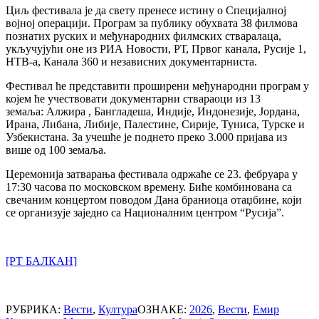
Циљ фестивала је да свету пренесе истину о Специјалној
војној операцији. Програм за публику обухвата 38 филмова
познатих руских и међународних филмских стваралаца,
укључујући оне из РИА Новости, РТ, Првог канала, Русије 1,
НТВ-а, Канала 360 и независних документарниста.
Фестивал ће представити проширени међународни програм у
којем ће учествовати документарни ствараоци из 13
земаља: Алжира , Бангладеша, Индије, Индонезије, Јордана,
Ирана, Либана, Либије, Палестине, Сирије, Туниса, Турске и
Узбекистана. За учешће је поднето преко 3.000 пријава из
више од 100 земаља.
Церемонија затварања фестивала одржаће се 23. фебруара у
17:30 часова по московском времену. Биће комбинована са
свечаним концертом поводом Дана браниоца отаџбине, који
се организује заједно са Националним центром “Русија”.
[РТ БАЛКАН]
РУБРИКА:
Вести
,
Култура
ОЗНАКЕ:
2026
,
Вести
,
Емир