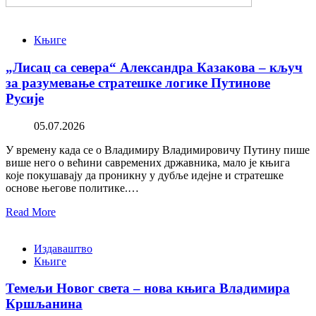
Књиге
„Лисац са севера“ Александра Казакова – кључ
за разумевање стратешке логике Путинове
Русије
05.07.2026
У времену када се о Владимиру Владимировичу Путину пише
више него о већини савремених државника, мало је књига
које покушавају да проникну у дубље идејне и стратешке
основе његове политике.…
Read More
Издаваштво
Књиге
Темељи Новог света – нова књига Владимира
Кршљанина