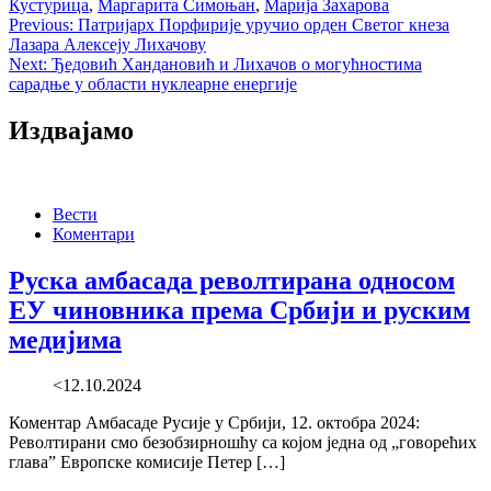
Кустурица
,
Маргарита Симоњан
,
Марија Захарова
Post
Previous:
Патријарх Порфирије уручио орден Светог кнеза
Лазара Алексеју Лихачову
navigation
Next:
Ђедовић Хандановић и Лихачов о могућностима
сарадње у области нуклеарне енергије
Издвајамо
Вести
Коментари
Руска амбасада револтирана односом
ЕУ чиновника према Србији и руским
медијима
<12.10.2024
Коментар Амбасаде Русије у Србији, 12. октобра 2024:
Револтирани смо безобзирношћу са којом једна од „говорећих
глава” Европске комисије Петер […]