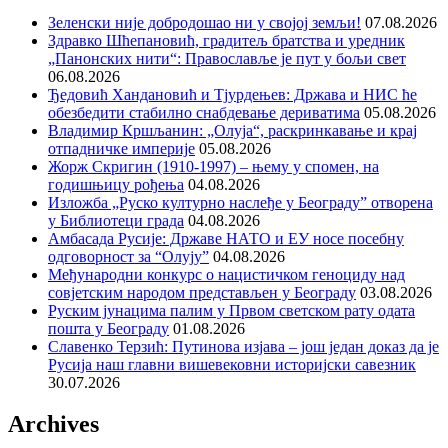
Зеленски није добродошао ни у својој земљи!
07.08.2026
Здравко Шћепановић, градитељ братства и уредник
„Панонских нити“: Православље је пут у бољи свет
06.08.2026
Ђедовић Хандановић и Тјурдењев: Држава и НИС ће
обезбедити стабилно снабдевање дериватима
05.08.2026
Владимир Кршљанин: „Олуја“, раскринкавање и крај
отпадничке империје
05.08.2026
Жорж Скригин (1910-1997) – њему у спомен, на
годишњицу рођења
04.08.2026
Изложба „Руско културно наслеђе у Београду” отворена
у Библиотеци града
04.08.2026
Амбасада Русије: Државе НАТО и ЕУ носе посебну
одговорност за “Олују”
04.08.2026
Међународни конкурс о нацистичком геноциду над
совјетским народом представљен у Београду
03.08.2026
Руским јунацима палим у Првом светском рату одата
пошта у Београду
01.08.2026
Славенко Терзић: Путинова изјава – још један доказ да је
Русија наш главни вишевековни историјски савезник
30.07.2026
Archives