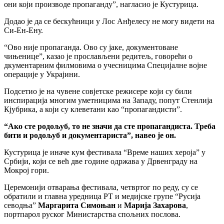
они који производе пропаганду”, нагласио је Кустурица.
Додао је да се бескућници у Лос Анђелесу не могу видети на
Си-Ен-Ену.
“Ово није пропаганда. Ово су јаке, документоване
чињенице”, казао је прослављени редитељ, говорећи о
дкументарним филмовима о учесницима Специјалне војне
операције у Украјини.
Подсетио је на чувене совјетске режисере који су били
инспирација многим уметницима на Западу, попут Стенлија
Кјубрика, а који су клеветани као “пропагандисти”.
“Ако сте родољуб, то не значи да сте пропагандиста. Треба
бити и родољуб и документариста”, навео је он.
Кустурица је иначе кум фестивала “Време наших хероја” у
Србији, који се већ две године одржава у Дрвенграду на
Мокрој гори.
Церемонији отварања фестивала, четвртог по реду, су се
обратили и главна уредница РТ и медијске групе “Русија
севодња”
Маргарита Симоњан
и
Марија
Захарова
,
портпарол руског Министарства спољних послова.