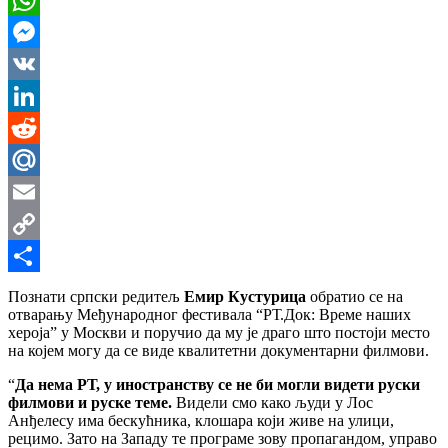
WhatsApp
Messenger
VK
LinkedIn
Reddit
Mail.Ru
Email
Copy
Link
Share
Познати српски редитељ
Емир Кустурица
обратио се на
отварању Међународног фестивала “РТ.Док: Време наших
хероја” у Москви и поручио да му је драго што постоји место
на којем могу да се виде квалитетни документарни филмови.
“
Да нема РТ, у иностранству се не би могли видети руски
филмови и руске теме.
Видели смо како људи у Лос
Анђелесу има бескућника, клошара који живе на улици,
рецимо. Зато на Западу те програме зову пропагандом, управо