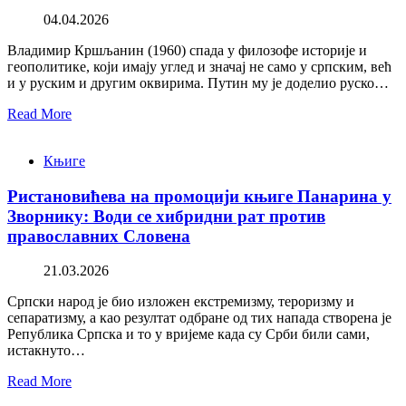
04.04.2026
Владимир Кршљанин (1960) спада у филозофе историје и
геополитике, који имају углед и значај не само у српским, већ
и у руским и другим оквирима. Путин му је доделио руско…
Read More
Књиге
Ристановићева на промоцији књиге Панарина у
Зворнику: Води се хибридни рат против
православних Словена
21.03.2026
Српски народ је био изложен екстремизму, тероризму и
сепаратизму, а као резултат одбране од тих напада створена је
Република Српска и то у вријеме када су Срби били сами,
истакнуто…
Read More