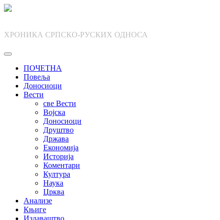
Skip
to
content
ХРОНИКА СРПСКО-РУСКИХ ОДНОСА
ПОЧЕТНА
Повеља
Доносиоци
Вести
све Вести
Војска
Доносиоци
Друштво
Држава
Економија
Историја
Коментари
Култура
Наука
Црква
Анализе
Књиге
Издаваштво