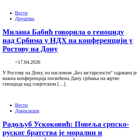
Вести
Друштво
Милана Бабић говорила о геноциду
над Србима у НДХ на конференцији у
Ростову на Дону
<17.04.2026
У Ростову на Дону, по насловом „Без застарелости“ одржана је
важна конференција посвећена Дану сјећања на жртве
геноцида над совјетским […]
Вести
Доносиоци
Радољуб Ускоковић: Повеља српско-
руског братства је морални и