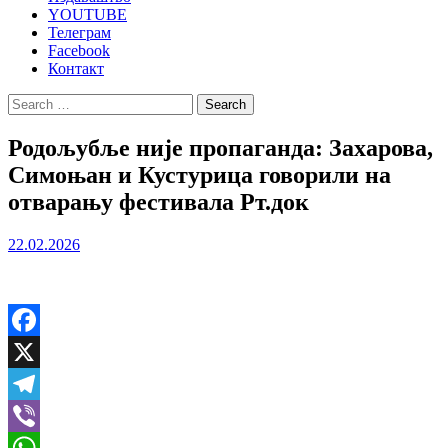
YOUTUBE
Телеграм
Facebook
Контакт
Search
for:
Родољубље није пропаганда: Захарова,
Симоњан и Кустурица говорили на
отварању фестивала Рт.док
22.02.2026
Facebook
X
Telegram
Viber