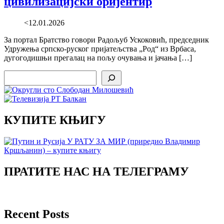
цивилизацијски оријентир
<12.01.2026
За портал Братство говори Радољуб Ускоковић, председник
Удружења српско-руског пријатељства „Род“ из Врбаса,
дугогодишњи прегалац на пољу очувања и јачања […]
Search
КУПИТЕ КЊИГУ
ПРАТИТЕ НАС НА ТЕЛЕГРАМУ
Recent Posts