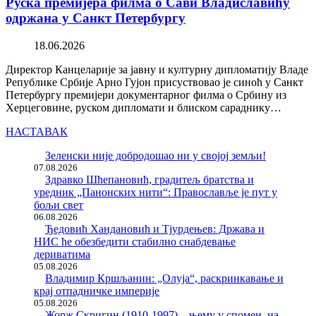
Руска премијера филма о Сави Владиславићу
одржана у Санкт Петербургу
18.06.2026
Директор Канцеларије за јавну и културну дипломатију Владе
Републике Србије Арно Гујон присуствовао је синоћ у Санкт
Петербургу премијери документарног филма о Србину из
Херцеговине, руском дипломати и блиском сараднику…
НАСТАВАК
Зеленски није добродошао ни у својој земљи!
07.08.2026
Здравко Шћепановић, градитељ братства и
уредник „Панонских нити“: Православље је пут у
бољи свет
06.08.2026
Ђедовић Хандановић и Тјурдењев: Држава и
НИС ће обезбедити стабилно снабдевање
дериватима
05.08.2026
Владимир Кршљанин: „Олуја“, раскринкавање и
крај отпадничке империје
05.08.2026
Жорж Скригин (1910-1997) – њему у спомен, на