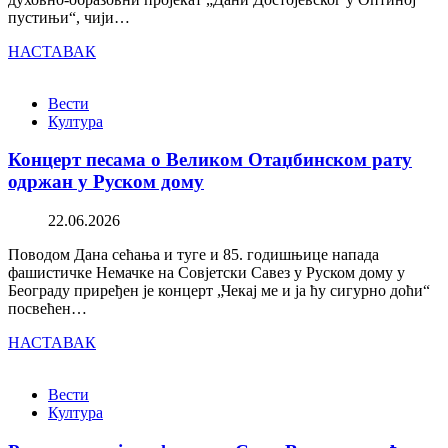
пустињи“, чији…
НАСТАВАК
Вести
Култура
Концерт песама о Великом Отаџбинском рату
одржан у Руском дому
22.06.2026
Поводом Дана сећања и туге и 85. годишњице напада
фашистичке Немачке на Совјетски Савез у Руском дому у
Београду приређен је концерт „Чекај ме и ја ћу сигурно доћи“
посвећен…
НАСТАВАК
Вести
Култура