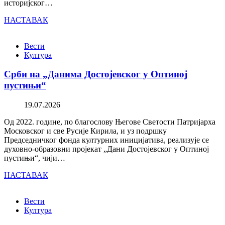
историјског…
НАСТАВАК
Вести
Култура
Срби на „Данима Достојевског у Оптиној
пустињи“
19.07.2026
Од 2022. године, по благослову Његове Светости Патријарха
Московског и све Русије Кирила, и уз подршку
Председничког фонда културних иницијатива, реализује се
духовно-образовни пројекат „Дани Достојевског у Оптиној
пустињи“, чији…
НАСТАВАК
Вести
Култура