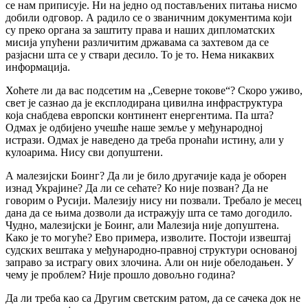
се нам приписује. Ни на једно од постављених питања нисмо
добили одговор. А радило се о званичним документима који
су преко органа за заштиту права и наших дипломатских
мисија упућени различитим државама са захтевом да се
разјасни шта се у ствари десило. То је то. Нема никаквих
информација.
Хоћете ли да вас подсетим на „Северне токове“? Скоро уживо,
свет је сазнао да је експлодирана цивилна инфраструктура
која снабдева европски континент енергентима. Па шта?
Одмах је одбијено учешће наше земље у међународној
истрази. Одмах је наведено да треба пронаћи истину, али у
кулоарима. Нису сви допуштени.
А малезијски Боинг? Да ли је било другачије када је оборен
изнад Украјине? Да ли се сећате? Ко није позван? Да не
говорим о Русији. Малезију нису ни позвали. Требало је месец
дана да се њима дозволи да истражују шта се тамо догодило.
Чудно, малезијски је Боинг, али Малезија није допуштена.
Како је то могуће? Ево примера, изволите. Постоји извештај
судских вештака у међународно-правној структури основаној
заправо за истрагу ових злочина. Али он није обелодањен. У
чему је проблем? Није прошло довољно година?
Да ли треба као са Другим светским ратом, да се сачека док не