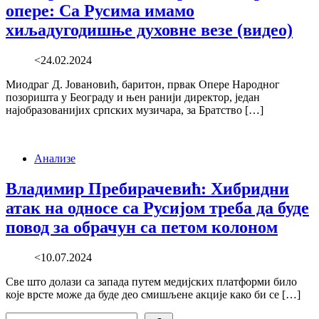
опере: Са Русима имамо
хиљадугодишње духовне везе (видео)
<24.02.2024
Миодраг Д. Јовановић, баритон, првак Опере Народног
позоришта у Београду и њен ранији директор, један
најобразованијих српских музичара, за Братство […]
Анализе
Владимир Пребирачевић: Хибридни
атак на односе са Русијом треба да буде
повод за обрачун са петом колоном
<10.07.2024
Све што долази са запада путем медијских платформи било
које врсте може да буде део смишљене акције како би се […]
Search