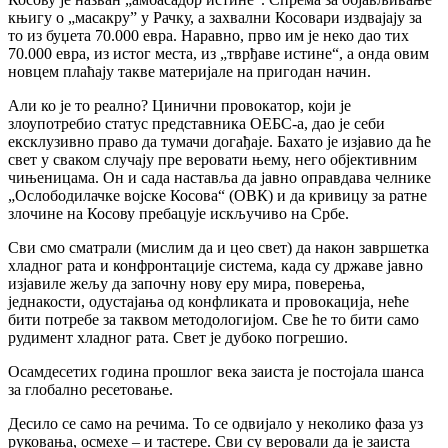
књигу о „масакру” у Рачку, а захвални Косовари издвајају за
то из буџета 70.000 евра. Наравно, прво им је неко дао тих
70.000 евра, из истог места, из „тврђаве истине“, а онда овим
новцем плаћају такве материјале на пригодан начин.
Али ко је то реално? Цинични провокатор, који је
злоупотребио статус представника ОЕБС-а, дао је себи
ексклузивно право да тумачи догађаје. Бахато је изјавио да ће
свет у сваком случају пре веровати њему, него објективним
чињеницама. Он и сада наставља да јавно оправдава челнике
„Ослободилачке војске Косова“ (ОВК) и да кривицу за ратне
злочине на Косову пребацује искључиво на Србе.
Сви смо сматрали (мислим да и цео свет) да након завршетка
хладног рата и конфронтације система, када су државе јавно
изјавиле жељу да започну нову еру мира, поверења,
једнакости, одустајања од конфликата и провокација, неће
бити потребе за таквом методологијом. Све ће то бити само
рудимент хладног рата. Свет је дубоко погрешио.
Осамдесетих година прошлог века заиста је постојала шанса
за глобално ресетовање.
Десило се само на речима. То се одвијало у неколико фаза уз
руковања, осмехе – и тастере. Сви су веровали да је заиста