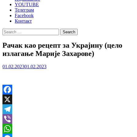
YOUTUBE
Телеграм
Facebook
Контакт
Search
for:
Рачак као рецепт за Украјину (цело
излагање Марије Захарове)
01.02.2023
01.02.2023
Facebook
X
Telegram
Viber