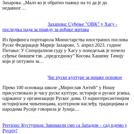
Захарова. „Мало ко је обратио пажњу на то да је до
недавног…
Захарова: Суђење "ОВК" у Хагу -
последња нада за правду за рођаке жртава
Из брифинга портпарола Министарства иностраних послова
Руске Федерације Марије Захарове, 5. април 2023. године
Питање: У Специјалном суду у Хагу у понедељак је почело
суђење бившем тзв. „председнику” Косова Хашиму Тачију
који је оптужен за…
Час руске културе за нишке основце
Преко 100 основаца школе „Мирослав Антић“ у Нишу
присуствовало је часу руске културе, историје и руског језика,
одржаног у организацији Руског дома. О најинтересантнијим
историјским чињеницама, културном наслеђу, традицијама и
народима Русије говорила је Јулија…
Previous:
Кустурица: Завршили смо са Западом – сад идемо у
Русију!