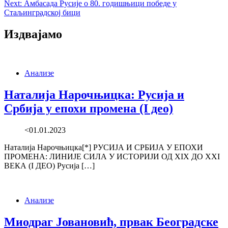
Next:
Амбасада Русије о 80. годишњици победе у
Стаљинградској бици
Издвајамо
Анализе
Наталија Нарочњицка: Русија и
Србија у епохи промена (I део)
<01.01.2023
Наталија Нарочњицка[*] РУСИЈА И СРБИЈА У ЕПОХИ
ПРОМЕНА: ЛИНИЈЕ СИЛА У ИСТОРИЈИ ОД XIX ДО XXI
ВЕКА (I ДЕО) Русија […]
Анализе
Миодраг Јовановић, првак Београдске