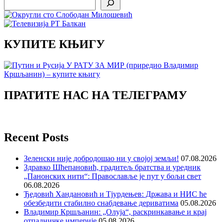
КУПИТЕ КЊИГУ
ПРАТИТЕ НАС НА ТЕЛЕГРАМУ
Recent Posts
Зеленски није добродошао ни у својој земљи!
07.08.2026
Здравко Шћепановић, градитељ братства и уредник
„Панонских нити“: Православље је пут у бољи свет
06.08.2026
Ђедовић Хандановић и Тјурдењев: Држава и НИС ће
обезбедити стабилно снабдевање дериватима
05.08.2026
Владимир Кршљанин: „Олуја“, раскринкавање и крај
отпадничке империје
05.08.2026