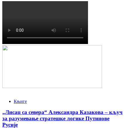
Књиге
„Лисац са севера“ Александра Казакова – кључ
за разумевање стратешке логике Путинове
Русије