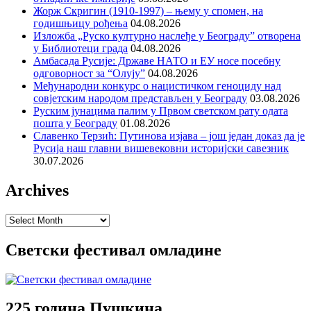
Жорж Скригин (1910-1997) – њему у спомен, на
годишњицу рођења
04.08.2026
Изложба „Руско културно наслеђе у Београду” отворена
у Библиотеци града
04.08.2026
Амбасада Русије: Државе НАТО и ЕУ носе посебну
одговорност за “Олују”
04.08.2026
Међународни конкурс о нацистичком геноциду над
совјетским народом представљен у Београду
03.08.2026
Руским јунацима палим у Првом светском рату одата
пошта у Београду
01.08.2026
Славенко Терзић: Путинова изјава – још један доказ да је
Русија наш главни вишевековни историјски савезник
30.07.2026
Archives
Archives
Светски фестивал омладине
225 година Пушкина