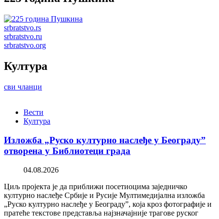
srbratstvo.rs
srbratstvo.ru
srbratstvo.org
Култура
сви чланци
Вести
Култура
Изложба „Руско културно наслеђе у Београду”
отворена у Библиотеци града
04.08.2026
Циљ пројекта је да приближи посетиоцима заједничко
културно наслеђе Србије и Русије Мултимедијална изложба
„Руско културно наслеђе у Београду”, која кроз фотографије и
пратеће текстове представља најзначајније трагове руског