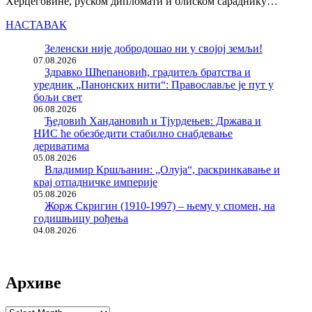
Херцеговине, руском дипломати и блиском сараднику…
НАСТАВАК
Зеленски није добродошао ни у својој земљи!
07.08.2026
Здравко Шћепановић, градитељ братства и
уредник „Панонских нити“: Православље је пут у
бољи свет
06.08.2026
Ђедовић Хандановић и Тјурдењев: Држава и
НИС ће обезбедити стабилно снабдевање
дериватима
05.08.2026
Владимир Кршљанин: „Олуја“, раскринкавање и
крај отпадничке империје
05.08.2026
Жорж Скригин (1910-1997) – њему у спомен, на
годишњицу рођења
04.08.2026
Архиве
Архиве