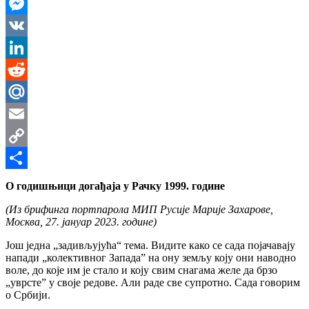
WhatsApp
Messenger
VK
LinkedIn
Reddit
Mail.Ru
Email
Copy
Link
Share
О годишњици догађаја у Рачку 1999. године
(Из брифинга портпарола МИП Русије Марије Захарове,
Москва, 27. јануар 2023. године)
Још једна „задивљујућа“ тема. Видите како се сада појачавају
напади „колективног Запада” на ону земљу коју они наводно
воле, до које им је стало и коју свим снагама желе да брзо
„уврсте” у своје редове. Али раде све супротно. Сада говорим
о Србији.