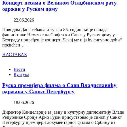
Концерт песама о Великом Отаџбинском рату
одржан у Руском дому
22.06.2026
Поводом Дана сећања и туге и 85. годишњице напада
фашистичке Немачке на Совјетски Савез у Руском дому у
Београду приређен је концерт „Чекај ме и ја ћу сигурно доћи“
посвећен…
НАСТАВАК
Вести
Култура
Руска премијера филма о Сави Владиславићу
одржана у Санкт Петербургу
18.06.2026
Директор Канцеларије за јавну и културну дипломатију Владе
Републике Србије Арно Гујон присуствовао је синоћ у Санкт
Петербургу премијери документарног филма о Србину из