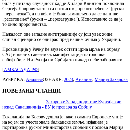
била у питању случајност кад је Хилари Клинтон поклонила
Сергеју Лаврову тастер са натписом „преоптерећење“ (руски –
„перегрузка“), а на којем је било замишљено да се напише
„ресетовање“ (руски – „перезагрузка“). Испоставило се да је
то било пророчанство.
Нажалост, ове западне антитрадиције су још увек живе:
сличан сценарио се одиграо пред нашим очима у Украјини.
Провокација у Рачку ће заувек остати црна мрља на образу
САД и њених савезника, манифестација патолошке
србофобије. Ни Русија ни Србија то никада неће заборавити.
[
АМБАСАДА РФ
]
РУБРИКА:
Анализе
ОЗНАКЕ:
2023
,
Анализе
,
Марија Захарова
ПОВЕЗАНИ ЧЛАНЦИ
Post
Захарова: Запад подстиче Куртија као
некад Сакашвилија - ЕУ је превара за Србију
navigation
Ескалација на Косову дошла је након самита Европске уније
на којем си учествовале балканске земље, изјавила је
портпаролка руског Министарства спољних послова Марија