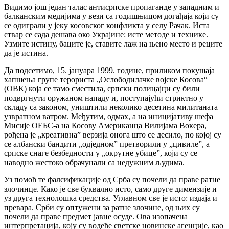
Видимо још један талас антисрпске пропаганде у западним и
балканским медијима у вези са годишњицом догађаја који су
се одиграли у јеку косовског конфликта у селу Рачак. Иста
ствар се сада дешава око Украјине: исте методе и технике.
Узмите истину, баците је, ставите лаж на њено место и реците
да је истина.
Да подсетимо, 15. јануара 1999. године, приликом покушаја
хапшења групе терориста „Ослободилачке војске Косова“
(ОВК) која се тамо сместила, српски полицајци су били
подвргнути оружаном нападу и, поступајући стриктно у
складу са законом, уништили неколико десетина милитаната
узвратном ватром. Међутим, одмах, а на иницијативу шефа
Мисије ОЕБС-а на Косову Американца Вилијама Вокера,
рођена је „креативна” верзија онога што се десило, по којој су
се албански бандити „одједном” претворили у „цивиле”, а
српске снаге безбедности у „окрутне убице”, који су се
наводно жестоко обрачунали са недужним људима.
Уз помоћ те фалсификације од Срба су почели да праве ратне
злочинце. Како је све буквално исто, само друге димензије и
уз друга технолошка средства. Углавном све је исто: издаја и
превара. Срби су оптужени за ратне злочине, од њих су
почели да праве предмет јавне осуде. Ова изопачена
интерпретација, коју су водеће светске новинске агенције, као