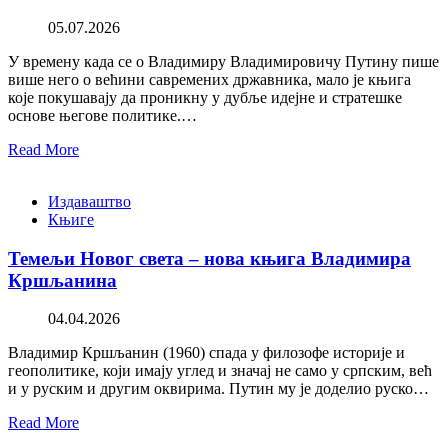
05.07.2026
У времену када се о Владимиру Владимировичу Путину пише
више него о већини савремених државника, мало је књига
које покушавају да проникну у дубље идејне и стратешке
основе његове политике.…
Read More
Издаваштво
Књиге
Темељи Новог света – нова књига Владимира
Кршљанина
04.04.2026
Владимир Кршљанин (1960) спада у филозофе историје и
геополитике, који имају углед и значај не само у српским, већ
и у руским и другим оквирима. Путин му је доделио руско…
Read More