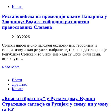
Књиге
Ристановићева на промоцији књиге Панарина у
Зворнику: Води се хибридни рат против
православних Словена
21.03.2026
Српски народ је био изложен екстремизму, тероризму и
сепаратизму, а као резултат одбране од тих напада створена је
Република Српска и то у вријеме када су Срби били сами,
истакнуто…
Read More
Вести
Друштво
Књиге
„Књига о братству“ у Руском дому. Вулин:
Стратешко сагласје са Русијом у свему, ни у чему
са ЕУ