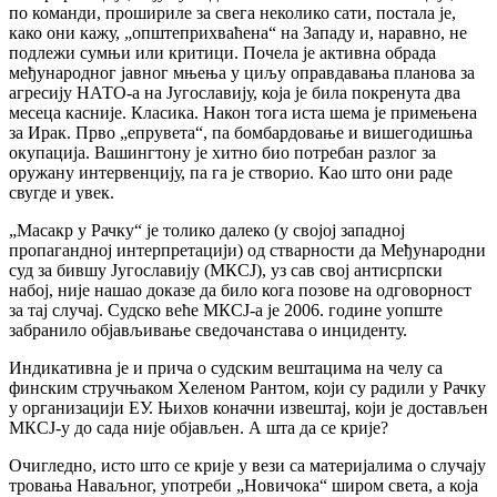
по команди, прошириле за свега неколико сати, постала је,
како они кажу, „општеприхваћена“ на Западу и, наравно, не
подлежи сумњи или критици. Почела је активна обрада
међународног јавног мњења у циљу оправдавања планова за
агресију НАТО-а на Југославију, која је била покренута два
месеца касније. Класика. Након тога иста шема је примењена
за Ирак. Прво „епрувета“, па бомбардовање и вишегодишња
окупација. Вашингтону је хитно био потребан разлог за
оружану интервенцију, па га је створио. Као што они раде
свугде и увек.
„Масакр у Рачку“ је толико далеко (у својој западној
пропагандној интерпретацији) од стварности да Међународни
суд за бившу Југославију (МКСЈ), уз сав свој антисрпски
набој, није нашао доказе да било кога позове на одговорност
за тај случај. Судско веће МКСЈ-а је 2006. године уопште
забранило објављивање сведочанстава о инциденту.
Индикативна је и прича о судским вештацима на челу са
финским стручњаком Хеленом Рантом, који су радили у Рачку
у организацији ЕУ. Њихов коначни извештај, који је достављен
МКСЈ-у до сада није објављен. А шта да се крије?
Очигледно, исто што се крије у вези са материјалима о случају
тровања Наваљног, употреби „Новичока“ широм света, а која