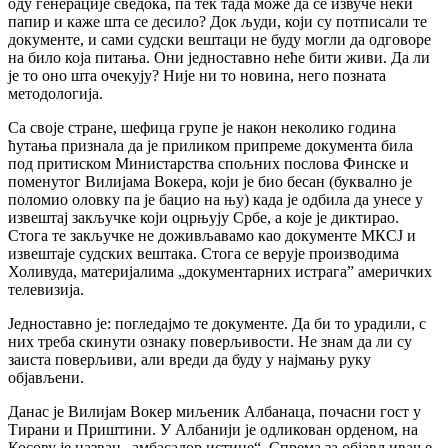
оду генерације сведока, па тек тада може да се извуче неки
папир и каже шта се десило? Док људи, који су потписали те
документе, и сами судски вештаци не буду могли да одговоре
на било која питања. Они једноставно неће бити живи. Да ли
је то оно шта очекују? Није ни то новина, него позната
методологија.
Са своје стране, шефица групе је након неколико година
ћутања признала да је приликом припреме документа била
под притиском Министарства спољних послова Финске и
поменутог Вилијама Вокера, који је био бесан (буквално је
поломио оловку па је бацио на њу) када је одбила да унесе у
извештај закључке који оцрњују Србе, а које је диктирао.
Стога те закључке не доживљавамо као документе МКСЈ и
извештаје судских вештака. Стога се верује производима
Холивуда, материјалима „документарних истрага” америчких
телевизија.
Једноставно је: погледајмо те документе. Да би то урадили, с
них треба скинути ознаку поверљивости. Не знам да ли су
заиста поверљиви, али вреди да буду у најмању руку
објављени.
Данас је Вилијам Вокер миљеник Албанаца, почасни гост у
Тирани и Приштини. У Албанији је одликован орденом, на
Косову је назван „амбасадор истине“. Спрема за објављивање