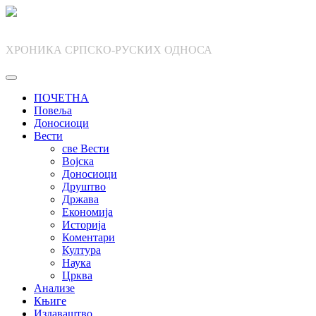
Skip
to
content
ХРОНИКА СРПСКО-РУСКИХ ОДНОСА
ПОЧЕТНА
Повеља
Доносиоци
Вести
све Вести
Војска
Доносиоци
Друштво
Држава
Економија
Историја
Коментари
Култура
Наука
Црква
Анализе
Књиге
Издаваштво