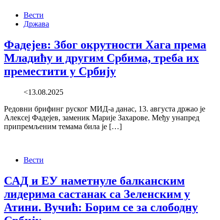
Вести
Држава
Фадејев: Због окрутности Хага према
Младићу и другим Србима, треба их
преместити у Србију
<13.08.2025
Редовни брифинг руског МИД-а данас, 13. августа држао је
Алексеј Фадејев, заменик Марије Захарове. Међу унапред
припремљеним темама била је […]
Вести
САД и ЕУ наметнуле балканским
лидерима састанак са Зеленским у
Атини. Вучић: Борим се за слободну