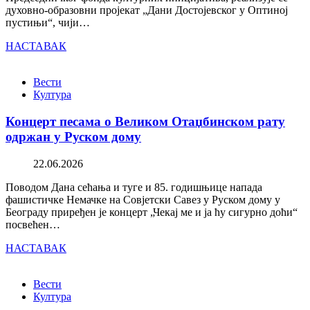
духовно-образовни пројекат „Дани Достојевског у Оптиној
пустињи“, чији…
НАСТАВАК
Вести
Култура
Концерт песама о Великом Отаџбинском рату
одржан у Руском дому
22.06.2026
Поводом Дана сећања и туге и 85. годишњице напада
фашистичке Немачке на Совјетски Савез у Руском дому у
Београду приређен је концерт „Чекај ме и ја ћу сигурно доћи“
посвећен…
НАСТАВАК
Вести
Култура