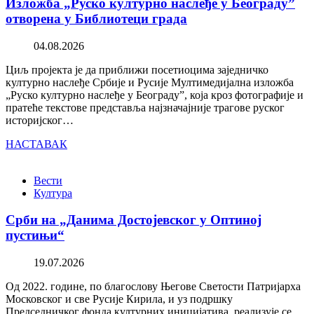
Изложба „Руско културно наслеђе у Београду”
отворена у Библиотеци града
04.08.2026
Циљ пројекта је да приближи посетиоцима заједничко
културно наслеђе Србије и Русије Мултимедијална изложба
„Руско културно наслеђе у Београду”, која кроз фотографије и
пратеће текстове представља најзначајније трагове руског
историјског…
НАСТАВАК
Вести
Култура
Срби на „Данима Достојевског у Оптиној
пустињи“
19.07.2026
Од 2022. године, по благослову Његове Светости Патријарха
Московског и све Русије Кирила, и уз подршку
Председничког фонда културних иницијатива, реализује се