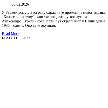
06.02.2026
У Руском дому у Београду одржана је промоција новог издања
„Књиге о братству“, капиталног дела руског аутора
Александра Курчанинова, први пут објављеног у Нишу давне
1936. године. Ово вече окупило…
Read More
БРАТСТВО 2022.