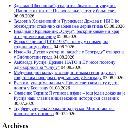
Здравко Шћепановић, градитељ братства и уредник
„Панонских нити“: Православље је пут у бољи свет
06.08.2026
Ђедовић Хандановић и Тјурдењев: Држава и НИС ће
обезбедити стабилно снабдевање дериватима
05.08.2026
Владимир Кршљанин: „Олуја“, раскринкавање и крај
отпадничке империје
05.08.2026
Жорж Скригин (1910-1997) – њему у спомен, на
годишњицу рођења
04.08.2026
Изложба „Руско културно наслеђе у Београду” отворена
у Библиотеци града
04.08.2026
Амбасада Русије: Државе НАТО и ЕУ носе посебну
одговорност за “Олују”
04.08.2026
Међународни конкурс о нацистичком геноциду над
совјетским народом представљен у Београду
03.08.2026
Руским јунацима палим у Првом светском рату одата
пошта у Београду
01.08.2026
Славенко Терзић: Путинова изјава – још један доказ да је
Русија наш главни вишевековни историјски савезник
30.07.2026
Ђурђеву уручена Захвалница руског Министарства
иностраних послова
30.07.2026
Archives