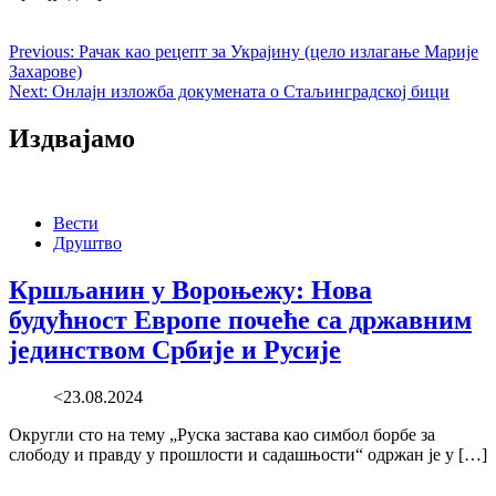
Previous:
Рачак као рецепт за Украјину (цело излагање Марије
Захарове)
Next:
Онлајн изложба докумената о Стаљинградској бици
Издвајамо
Вести
Друштво
Кршљанин у Вороњежу: Нова
будућност Европе почеће са државним
јединством Србије и Русије
<23.08.2024
Округли сто на тему „Руска застава као симбол борбе за
слободу и правду у прошлости и садашњости“ одржан је у […]