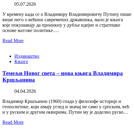
05.07.2026
У времену када се о Владимиру Владимировичу Путину пише
више него о већини савремених државника, мало је књига
које покушавају да проникну у дубље идејне и стратешке
основе његове политике.…
Read More
Издаваштво
Књиге
Темељи Новог света – нова књига Владимира
Кршљанина
04.04.2026
Владимир Кршљанин (1960) спада у филозофе историје и
геополитике, који имају углед и значај не само у српским, већ
и у руским и другим оквирима. Путин му је доделио руско…
Read More