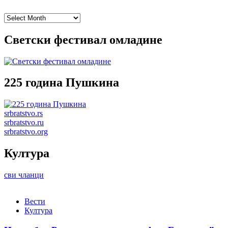
Archives
Светски фестивал омладине
225 година Пушкина
srbratstvo.rs
srbratstvo.ru
srbratstvo.org
Култура
сви чланци
Вести
Култура