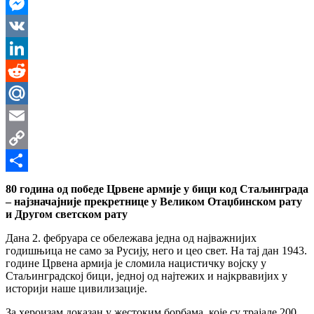
WhatsApp
Messenger
VK
LinkedIn
Reddit
Mail.Ru
Email
Copy
Link
Share
80 година од победе Црвене армије у бици код Стаљинграда
– најзначајније прекретнице у Великом Отаџбинском рату
и Другом светском рату
Дана 2. фебруара се обележава једна од најважнијих
годишњица не само за Русију, него и цео свет. На тај дан 1943.
године Црвена армија је сломила нацистичку војску у
Стаљинградској бици, једној од најтежих и најкрвавијих у
историји наше цивилизације.
За хероизам доказан у жестоким борбама, које су трајале 200