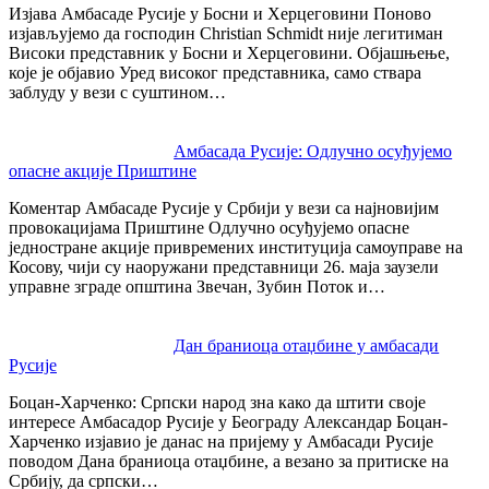
Изјава Амбасаде Русије у Босни и Херцеговини Поново
изјављујемо да господин Christian Schmidt није легитиман
Високи представник у Босни и Херцеговини. Објашњење,
које је објавио Уред високог представника, само ствара
заблуду у вези с суштином…
Амбасада Русије: Одлучно осуђујемо
опасне акције Приштине
Коментар Амбасаде Русије у Србији у вези са најновијим
провокацијама Приштине Одлучно осуђујемо опасне
једностране акције привремених институција самоуправе на
Косову, чији су наоружани представници 26. маја заузели
управне зграде општина Звечан, Зубин Поток и…
Дан браниоца отаџбине у амбасади
Русије
Боцан-Харченко: Српски народ зна како да штити своје
интересе Амбасадор Русије у Београду Александар Боцан-
Харченко изјавио је данас на пријему у Амбасади Русије
поводом Дана браниоца отаџбине, а везано за притиске на
Србију, да српски…