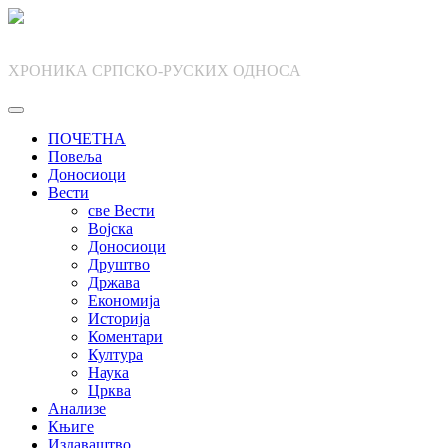
Skip
to
content
ХРОНИКА СРПСКО-РУСКИХ ОДНОСА
ПОЧЕТНА
Повеља
Доносиоци
Вести
све Вести
Војска
Доносиоци
Друштво
Држава
Економија
Историја
Коментари
Култура
Наука
Црква
Анализе
Књиге
Издаваштво