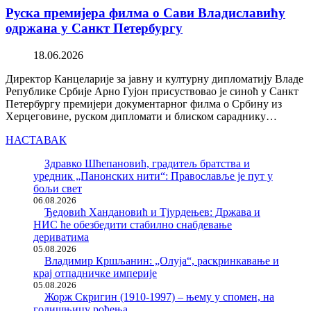
Руска премијера филма о Сави Владиславићу
одржана у Санкт Петербургу
18.06.2026
Директор Канцеларије за јавну и културну дипломатију Владе
Републике Србије Арно Гујон присуствовао је синоћ у Санкт
Петербургу премијери документарног филма о Србину из
Херцеговине, руском дипломати и блиском сараднику…
НАСТАВАК
Здравко Шћепановић, градитељ братства и
уредник „Панонских нити“: Православље је пут у
бољи свет
06.08.2026
Ђедовић Хандановић и Тјурдењев: Држава и
НИС ће обезбедити стабилно снабдевање
дериватима
05.08.2026
Владимир Кршљанин: „Олуја“, раскринкавање и
крај отпадничке империје
05.08.2026
Жорж Скригин (1910-1997) – њему у спомен, на
годишњицу рођења