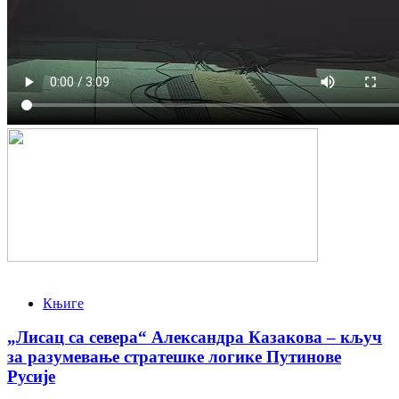
Књиге
„Лисац са севера“ Александра Казакова – кључ
за разумевање стратешке логике Путинове
Русије