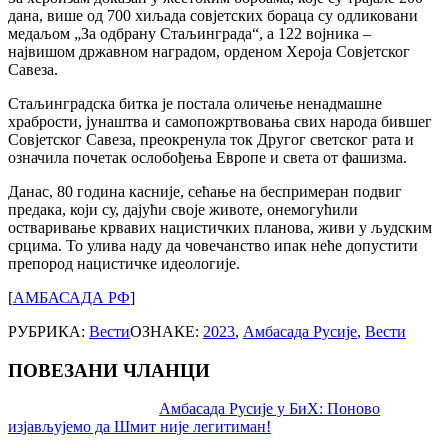
дана, више од 700 хиљада совјетских бораца су одликовани
медаљом „За одбрану Стаљинграда“, а 122 војника –
највишом државном наградом, орденом Хероја Совјетског
Савеза.
Стаљинградска битка је постала оличење ненадмашне
храбрости, јунаштва и самопожртвовања свих народа бившег
Совјетског Савеза, преокренула ток Другог светског рата и
означила почетак ослобођења Европе и света от фашизма.
Данас, 80 година касније, сећање на беспримеран подвиг
предака, који су, дајући своје животе, онемогућили
остваривање крвавих нацистичких планова, живи у људским
срцима. То улива наду да човечанство ипак неће допустити
препород нацистичке идеологије.
[
АМБАСАДА РФ
]
РУБРИКА:
Вести
ОЗНАКЕ:
2023
,
Амбасада Русије
,
Вести
ПОВЕЗАНИ ЧЛАНЦИ
Post
Амбасада Русије у БиХ: Поново
изјављујемо да Шмит није легитиман!
navigation