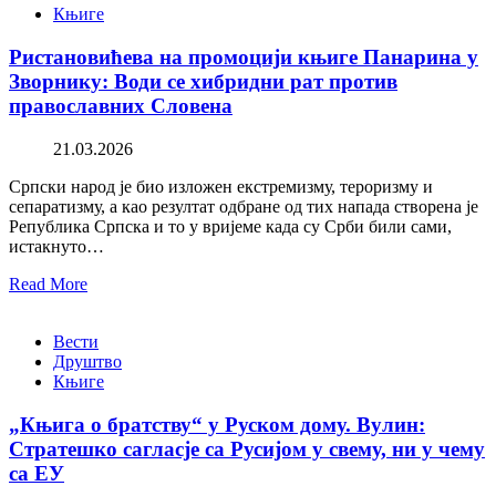
Књиге
Ристановићева на промоцији књиге Панарина у
Зворнику: Води се хибридни рат против
православних Словена
21.03.2026
Српски народ је био изложен екстремизму, тероризму и
сепаратизму, а као резултат одбране од тих напада створена је
Република Српска и то у вријеме када су Срби били сами,
истакнуто…
Read More
Вести
Друштво
Књиге
„Књига о братству“ у Руском дому. Вулин:
Стратешко сагласје са Русијом у свему, ни у чему
са ЕУ