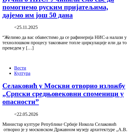
помогнемо руским пријатељима,
дајемо им још 50 дана
<25.11.2025
“Желимо да вас обавестимо да се рафинерија НИС-а налази у
технолошком процесу такозване топле циркулације или да то
преведем у […]
Вести
Култура
Селаковић у Москви отворио изложбу
„Српски средњовековни споменици у
опасности”
<22.05.2026
Министар културе Републике Србије Никола Селаковић
отворио је у московском Државном музеју архитектуре „А.В.