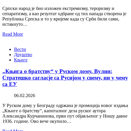
Српски народ је био изложен екстремизму, тероризму и
сепаратизму, а као резултат одбране од тих напада створена је
Република Српска и то у вријеме када су Срби били сами,
истакнуто…
Read More
Вести
Друштво
Књиге
„Књига о братству“ у Руском дому. Вулин:
Стратешко сагласје са Русијом у свему, ни у чему
са ЕУ
06.02.2026
У Руском дому у Београду одржана је промоција новог издања
„Књиге о братству“, капиталног дела руског аутора
Александра Курчанинова, први пут објављеног у Нишу давне
1936. године. Ово вече окупило…