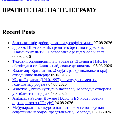
ПРАТИТЕ НАС НА ТЕЛЕГРАМУ
Recent Posts
Зеленски није добродошао ни у својој земљи!
07.08.2026
Здравко Шћепановић, градитељ братства и уредник
„Панонских нити“: Православље је пут у бољи свет
06.08.2026
Ђедовић Хандановић и Тјурдењев: Држава и НИС ће
обезбедити стабилно снабдевање дериватима
05.08.2026
Владимир Кршљанин: „Олуја“, раскринкавање и крај
отпадничке империје
05.08.2026
Жорж Скригин (1910-1997) – њему у спомен, на
годишњицу рођења
04.08.2026
Изложба „Руско културно наслеђе у Београду” отворена
у Библиотеци града
04.08.2026
Амбасада Русије: Државе НАТО и ЕУ носе посебну
одговорност за “Олују”
04.08.2026
Међународни конкурс о нацистичком геноциду над
совјетским народом представљен у Београду
03.08.2026