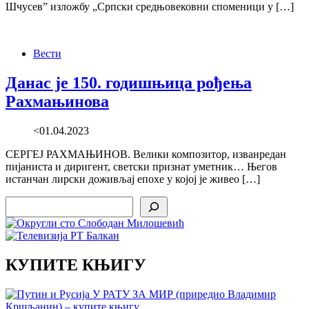
Шчусев” изложбу „Српски средњовековни споменици у […]
Вести
Данас је 150. годишњица рођења
Рахмањинова
<01.04.2023
СЕРГЕЈ РАХМАЊИНОВ. Велики композитор, изванредан
пијаниста и диригент, светски признат уметник… Његов
истанчан лирски доживљај епохе у којој је живео […]
Search
КУПИТЕ КЊИГУ