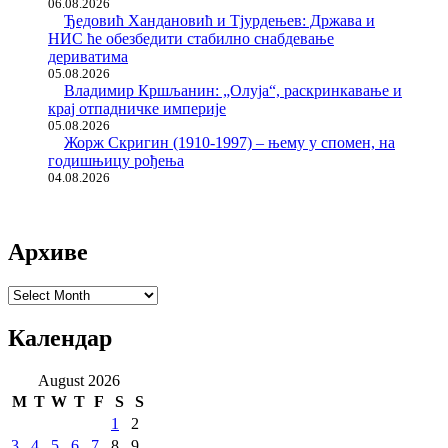
06.08.2026
Ђедовић Хандановић и Тјурдењев: Држава и
НИС ће обезбедити стабилно снабдевање
дериватима
05.08.2026
Владимир Кршљанин: „Олуја“, раскринкавање и
крај отпадничке империје
05.08.2026
Жорж Скригин (1910-1997) – њему у спомен, на
годишњицу рођења
04.08.2026
Архиве
Архиве
Календар
August 2026
M
T
W
T
F
S
S
1
2
3
4
5
6
7
8
9