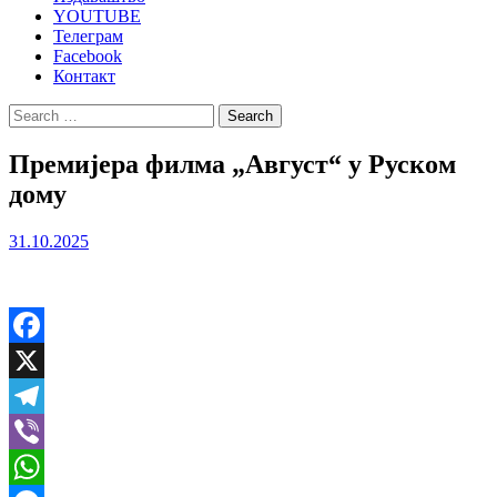
YOUTUBE
Телеграм
Facebook
Контакт
Search
for:
Премијерa филмa „Август“ у Руском
дому
31.10.2025
Facebook
X
Telegram
Viber