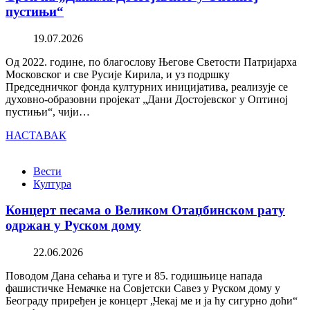
пустињи“
19.07.2026
Од 2022. године, по благослову Његове Светости Патријарха
Московског и све Русије Кирила, и уз подршку
Председничког фонда културних иницијатива, реализује се
духовно-образовни пројекат „Дани Достојевског у Оптиној
пустињи“, чији…
НАСТАВАК
Вести
Култура
Концерт песама о Великом Отаџбинском рату
одржан у Руском дому
22.06.2026
Поводом Дана сећања и туге и 85. годишњице напада
фашистичке Немачке на Совјетски Савез у Руском дому у
Београду приређен је концерт „Чекај ме и ја ћу сигурно доћи“