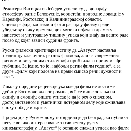
Режисери Висоцки и Лебедев успели су да дочарају
атмосферу ратне Белорусије, користећи природне локације у
Карелији, Ростовској и Калининградској области.
Сценографија, костими и фотографија у филму граде
убедљиву слику времена, док музика појачава драмску
напетост и унутрашњу тишину јунака који знају да вешто раде
посао од којег зависи судбина фронта.
Руски филмски критичари истичу да „Август“ наставља
традицију класичних ратних филмова, али са савременим
ритмом и визуелним стилом који приближава причу млађој
публици. За једне, то је „најбољи ратни филм године“, а за
друге „филм који подсећа на прави смисао речи: дужност и
част“.
Иако су поједине рецензије указале да филм не достиже
дубину Богомоловљевог романа, већ се више ослања на
акцију и емоцију, општи утисак је да је реч о снажном,
достојанственом и уметнички дотераном делу које оживљава
епоху победе и жртве.
Пројекција у Руском дому потврдила је да београдска публика
негује велико интересовање за савремену руску
кинематографију. „Август“ је оставио снажан утисак као филм