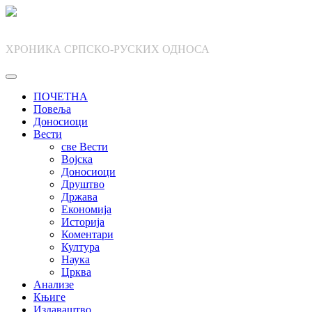
Skip
to
content
ХРОНИКА СРПСКО-РУСКИХ ОДНОСА
ПОЧЕТНА
Повеља
Доносиоци
Вести
све Вести
Војска
Доносиоци
Друштво
Држава
Економија
Историја
Коментари
Култура
Наука
Црква
Анализе
Књиге
Издаваштво