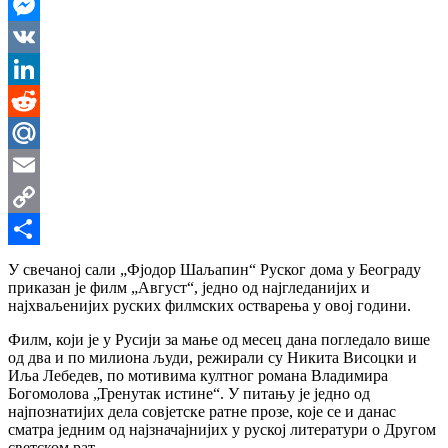
WhatsApp
Messenger
VK
LinkedIn
Reddit
Mail.Ru
Email
Copy
Link
Share
У свечаној сали „Фјодор Шаљапин“ Руског дома у Београду
приказан је филм „Август“, једно од најгледанијих и
најхваљенијих руских филмских остварења у овој години.
Филм, који је у Русији за мање од месец дана погледало више
од два и по милиона људи, режирали су Никита Висоцки и
Иља Лебедев, по мотивима култног романа Владимира
Богомолова „Тренутак истине“. У питању је једно од
најпознатијих дела совјетске ратне прозе, које се и данас
сматра једним од најзначајнијих у руској литератури о Другом
светском рат