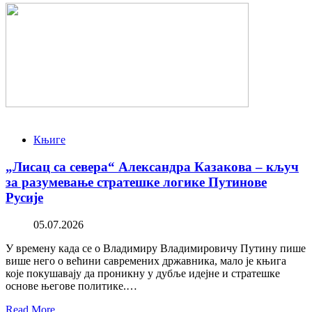
Књиге
„Лисац са севера“ Александра Казакова – кључ
за разумевање стратешке логике Путинове
Русије
05.07.2026
У времену када се о Владимиру Владимировичу Путину пише
више него о већини савремених државника, мало је књига
које покушавају да проникну у дубље идејне и стратешке
основе његове политике.…
Read More