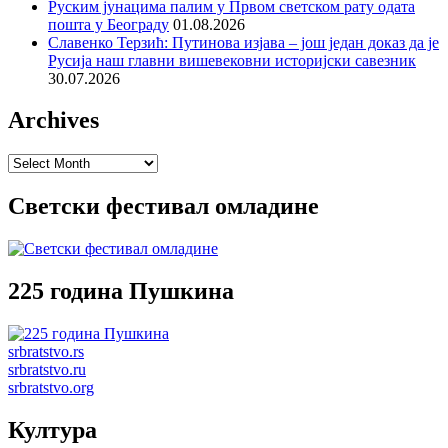
Руским јунацима палим у Првом светском рату одата
пошта у Београду
01.08.2026
Славенко Терзић: Путинова изјава – још један доказ да је
Русија наш главни вишевековни историјски савезник
30.07.2026
Archives
Archives
Светски фестивал омладине
225 година Пушкина
srbratstvo.rs
srbratstvo.ru
srbratstvo.org
Култура