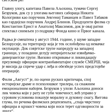
Главну улогу, капетана Павела Аљохина, тумачи Сергеј
Безруков, док су у улогама његових сабораца Никита
Кологриви као поручник Јевгениј Таманцев и Павел Табаков
као гардијски поручник Андреј Блинов. Продуценти филма су
Константин Ернст и Анатолиј Максимов, док је овај ратни
спектакл снимљен уз подршку Фонда кино и Првог канала.
Радња је смештена у август 1944. године, у шуме западне
Белорусије, на територију која је тек ослобођена од немачке
окупације. Док совјетске трупе напредују ка западној
граници, у позадини делују непријатељске извиђачко-
диверзантске групе. Њихово откривање и ликвидацију
преузимају официри контраобавештајне службе СМЕРШ, чија
је мисија да спрече удар с леђа и обезбеде успех предстојеће
операције.
Филм „Август“ је, по оцени руских критичара, спој
историјске драме и психолошког трилера, са снажним
емоционалним набојем. Безруков у улози Аљохина доноси
лик човека који у рату не губи човечност, већ управо у
суровим условима показује моралну и духовну снагу. Његова
глума, по речима филмских рецензената, „спаја чврстину
официра и крхкост човека који носи терет одговорности за
друге“.