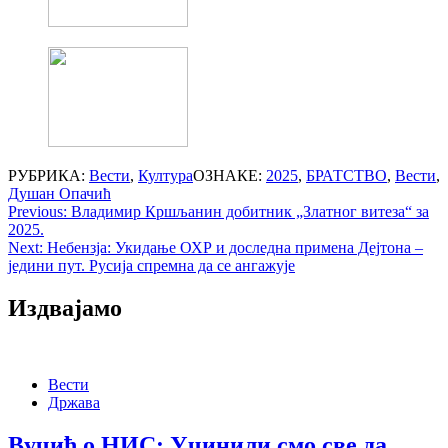
РУБРИКА:
Вести
,
Култура
ОЗНАКЕ:
2025
,
БРАТСТВО
,
Вести
,
Душан Опачић
Post
Previous:
Владимир Кршљанин добитник „Златног витеза“ за
2025.
navigation
Next:
Небензја: Укидање ОХР и доследна примена Дејтона –
једини пут. Русија спремна да се ангажује
Издвајамо
Вести
Држава
Вучић о НИС: Учинили смо све да