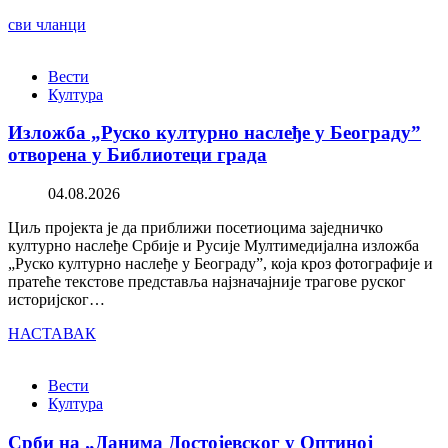
сви чланци
Вести
Култура
Изложба „Руско културно наслеђе у Београду”
отворена у Библиотеци града
04.08.2026
Циљ пројекта је да приближи посетиоцима заједничко
културно наслеђе Србије и Русије Мултимедијална изложба
„Руско културно наслеђе у Београду”, која кроз фотографије и
пратеће текстове представља најзначајније трагове руског
историјског…
НАСТАВАК
Вести
Култура
Срби на „Данима Достојевског у Оптиној