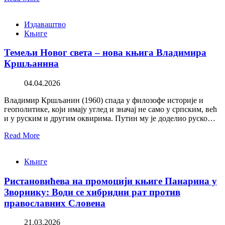
Издаваштво
Књиге
Темељи Новог света – нова књига Владимира
Кршљанина
04.04.2026
Владимир Кршљанин (1960) спада у филозофе историје и
геополитике, који имају углед и значај не само у српским, већ
и у руским и другим оквирима. Путин му је доделио руско…
Read More
Књиге
Ристановићева на промоцији књиге Панарина у
Зворнику: Води се хибридни рат против
православних Словена
21.03.2026