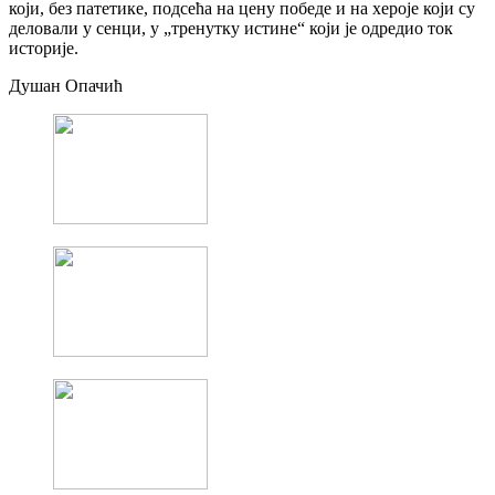
који, без патетике, подсећа на цену победе и на хероје који су
деловали у сенци, у „тренутку истине“ који је одредио ток
историје.
Душан Опачић