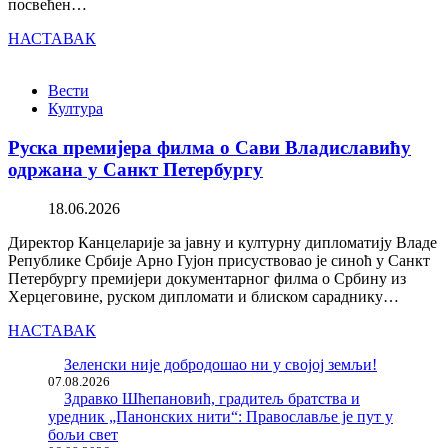
посвећен…
НАСТАВАК
Вести
Култура
Руска премијера филма о Сави Владиславићу
одржана у Санкт Петербургу
18.06.2026
Директор Канцеларије за јавну и културну дипломатију Владе
Републике Србије Арно Гујон присуствовао је синоћ у Санкт
Петербургу премијери документарног филма о Србину из
Херцеговине, руском дипломати и блиском сараднику…
НАСТАВАК
Зеленски није добродошао ни у својој земљи!
07.08.2026
Здравко Шћепановић, градитељ братства и
уредник „Панонских нити“: Православље је пут у
бољи свет