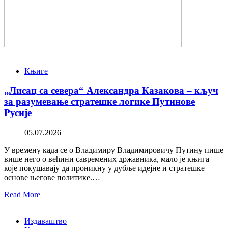
Књиге
„Лисац са севера“ Александра Казакова – кључ
за разумевање стратешке логике Путинове
Русије
05.07.2026
У времену када се о Владимиру Владимировичу Путину пише
више него о већини савремених државника, мало је књига
које покушавају да проникну у дубље идејне и стратешке
основе његове политике.…
Read More
Издаваштво