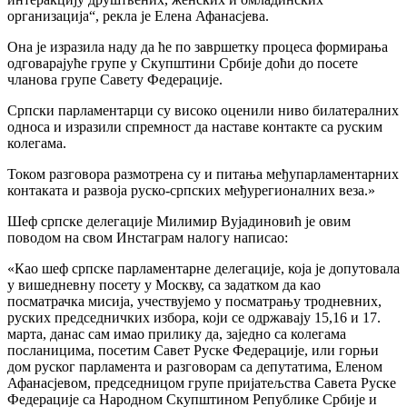
организација“, рекла је Елена Афанасјева.
Она је изразила наду да ће по завршетку процеса формирања
одговарајуће групе у Скупштини Србије доћи до посете
чланова групе Савету Федерације.
Српски парламентарци су високо оценили ниво билатералних
односа и изразили спремност да наставе контакте са руским
колегама.
Током разговора размотрена су и питања међупарламентарних
контаката и развоја руско-српских међурегионалних веза.»
Шеф српске делегације Милимир Вујадиновић је овим
поводом на свом Инстаграм налогу написао:
«Као шеф српске парламентарне делегације, која је допутовала
у вишедневну посету у Москву, са задатком да као
посматрачка мисија, учествујемо у посматрању тродневних,
руских председничких избора, који се одржавају 15,16 и 17.
марта, данас сам имао прилику да, заједно са колегама
посланицима, посетим Савет Руске Федерације, или горњи
дом руског парламента и разговорам са депутатима, Еленом
Афанасјевом, председницом групе пријатељства Савета Руске
Федерације са Народном Скупштином Републике Србије и