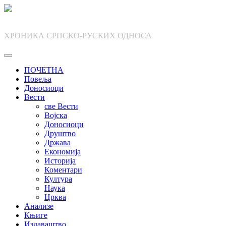
Skip
to
content
ХРОНИКА СРПСКО-РУСКИХ ОДНОСА
ПОЧЕТНА
Повеља
Доносиоци
Вести
све Вести
Војска
Доносиоци
Друштво
Држава
Економија
Историја
Коментари
Култура
Наука
Црква
Анализе
Књиге
Издаваштво