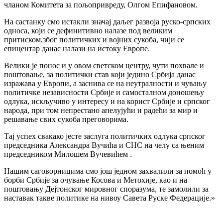
чланом Комитета за пољопривреду, Олгом Епифановом.
На састанку смо истакли значај даљег развоја руско-српских
односа, који се дефинитивно налазе под великим
притиском,због политичких и војних сукоба, чији се
епицентар данас налази на истоку Европе.
Велики је понос и у овом светском центру, чути похвале и
поштовање, за политички став који једино Србија данас
изражава у Европи, а заснива се на неутралности и чувању
политичке независности Србије и самосталном доношењу
одлука, искључиво у интересу и на корист Србије и српског
народа, при том непрестано апелујући и радећи за мир и
решавање свих сукоба преговорима.
Тај успех свакако јесте заслуга политичких одлука српског
председника Александра Вучића и СНС на челу са њеним
председником Милошем Вучевићем .
Нашим саговорницима смо још једном захвалили за помоћ у
борби Србије за очување Косова и Метохије, као и на
поштовању Дејтонског мировног споразума, те замолили за
наставак такве политике на нивоу Савета Руске Федерације.»