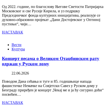
Од 2022. године, по благослову Његове Светости Патријарха
Московског и све Русије Кирила, и уз подршку
Председничког фонда културних иницијатива, реализује се
духовно-образовни пројекат „Дани Достојевског у Оптиној
пустињи“, чији…
НАСТАВАК
Вести
Култура
Концерт песама о Великом Отаџбинском рату
одржан у Руском дому
22.06.2026
Поводом Дана сећања и туге и 85. годишњице напада
фашистичке Немачке на Совјетски Савез у Руском дому у
Београду приређен је концерт „Чекај ме и ја ћу сигурно доћи“
посвећен…
НАСТАВАК