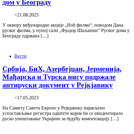
дом у Београду
<21.08.2025
У оквиру међународне акције „Ноћ филма“, поводом Дана
руског филма, у пуној сали „Фјодор Шаљапин“ Руског дома у
Београду одржана […]
Вести
Србија, БиХ, Азербејџан, Јерменија,
Мађарска и Турска нису подржале
антируски документ у Рејкјавику
<17.05.2023
На Самиту Савета Европе у Рејкјавику најављено
успостављање регистра одштете којим би се евидентирало
руско уништавање Украјине за будућу компензацију […]