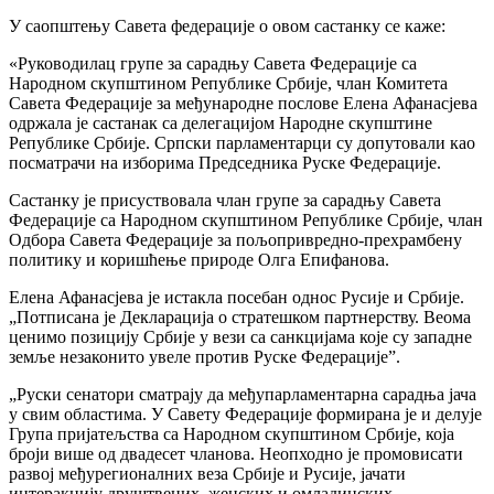
У саопштењу Савета федерације о овом састанку се каже:
«Руководилац групе за сарадњу Савета Федерације са
Народном скупштином Републике Србије, члан Комитета
Савета Федерације за међународне послове Елена Афанасјева
одржала је састанак са делегацијом Народне скупштине
Републике Србије. Српски парламентарци су допутовали као
посматрачи на изборима Председника Руске Федерације.
Састанку је присуствовала члан групе за сарадњу Савета
Федерације са Народном скупштином Републике Србије, члан
Одбора Савета Федерације за пољопривредно-прехрамбену
политику и коришћење природе Олга Епифанова.
Елена Афанасјева је истакла посебан однос Русије и Србије.
„Потписана је Декларација о стратешком партнерству. Веома
ценимо позицију Србије у вези са санкцијама које су западне
земље незаконито увеле против Руске Федерације”.
„Руски сенатори сматрају да међупарламентарна сарадња јача
у свим областима. У Савету Федерације формирана је и делује
Група пријатељства са Народном скупштином Србије, која
броји више од двадесет чланова. Неопходно је промовисати
развој међурегионалних веза Србије и Русије, јачати
интеракцију друштвених, женских и омладинских