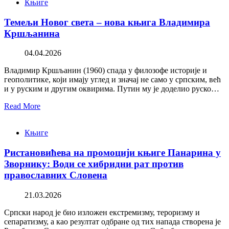
Књиге
Темељи Новог света – нова књига Владимира
Кршљанина
04.04.2026
Владимир Кршљанин (1960) спада у филозофе историје и
геополитике, који имају углед и значај не само у српским, већ
и у руским и другим оквирима. Путин му је доделио руско…
Read More
Књиге
Ристановићева на промоцији књиге Панарина у
Зворнику: Води се хибридни рат против
православних Словена
21.03.2026
Српски народ је био изложен екстремизму, тероризму и
сепаратизму, а као резултат одбране од тих напада створена је