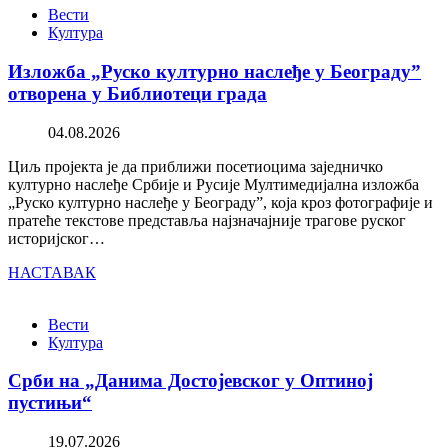
Вести
Култура
Изложба „Руско културно наслеђе у Београду”
отворена у Библиотеци града
04.08.2026
Циљ пројекта је да приближи посетиоцима заједничко
културно наслеђе Србије и Русије Мултимедијална изложба
„Руско културно наслеђе у Београду”, која кроз фотографије и
пратеће текстове представља најзначајније трагове руског
историјског…
НАСТАВАК
Вести
Култура
Срби на „Данима Достојевског у Оптиној
пустињи“
19.07.2026