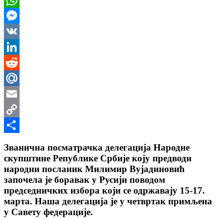
WhatsApp
Messenger
VK
LinkedIn
Reddit
Mail.Ru
Email
Copy
Link
Share
Званична посматрачка делегација Народне
скупштине Републике Србије коју предводи
народни посланик Милимир Вујадиновић
започела је боравак у Русији поводом
председничких избора који се одржавају 15-17.
марта. Наша делегација је у четвртак примљена
у Савету федерације.