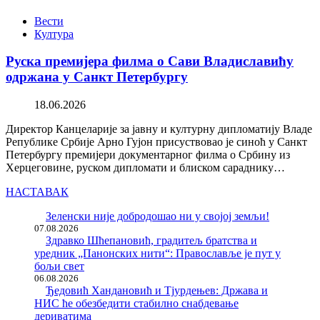
Вести
Култура
Руска премијера филма о Сави Владиславићу
одржана у Санкт Петербургу
18.06.2026
Директор Канцеларије за јавну и културну дипломатију Владе
Републике Србије Арно Гујон присуствовао је синоћ у Санкт
Петербургу премијери документарног филма о Србину из
Херцеговине, руском дипломати и блиском сараднику…
НАСТАВАК
Зеленски није добродошао ни у својој земљи!
07.08.2026
Здравко Шћепановић, градитељ братства и
уредник „Панонских нити“: Православље је пут у
бољи свет
06.08.2026
Ђедовић Хандановић и Тјурдењев: Држава и
НИС ће обезбедити стабилно снабдевање
дериватима