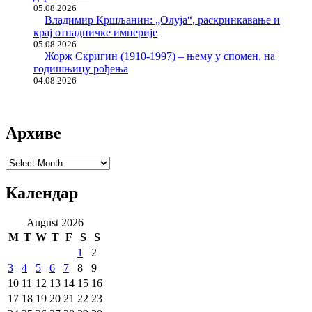
05.08.2026
Владимир Кршљанин: „Олуја“, раскринкавање и
крај отпадничке империје
05.08.2026
Жорж Скригин (1910-1997) – њему у спомен, на
годишњицу рођења
04.08.2026
Архиве
Архиве
Календар
August 2026
M
T
W
T
F
S
S
1
2
3
4
5
6
7
8
9
10
11
12
13
14
15
16
17
18
19
20
21
22
23