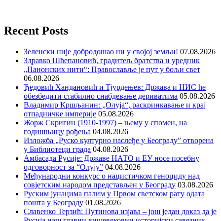
Recent Posts
Зеленски није добродошао ни у својој земљи!
07.08.2026
Здравко Шћепановић, градитељ братства и уредник
„Панонских нити“: Православље је пут у бољи свет
06.08.2026
Ђедовић Хандановић и Тјурдењев: Држава и НИС ће
обезбедити стабилно снабдевање дериватима
05.08.2026
Владимир Кршљанин: „Олуја“, раскринкавање и крај
отпадничке империје
05.08.2026
Жорж Скригин (1910-1997) – њему у спомен, на
годишњицу рођења
04.08.2026
Изложба „Руско културно наслеђе у Београду” отворена
у Библиотеци града
04.08.2026
Амбасада Русије: Државе НАТО и ЕУ носе посебну
одговорност за “Олују”
04.08.2026
Међународни конкурс о нацистичком геноциду над
совјетским народом представљен у Београду
03.08.2026
Руским јунацима палим у Првом светском рату одата
пошта у Београду
01.08.2026
Славенко Терзић: Путинова изјава – још један доказ да је
Русија наш главни вишевековни историјски савезник