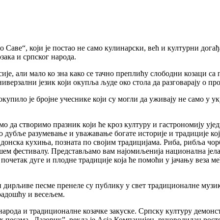
 Саве“, који је постао не само кулинарски, већ и културни дога
зака и српског народа.
сије, али мало ко зна како се тачно преплићу слободни козаци са
универзални језик који окупља људе око стола да разговарају о п
купило је бројне учеснике који су могли да уживају не само у у
смо да створимо празник који ће кроз културу и гастрономију уј
 дубље разумевање и уважавање богате историје и традиције кој
је донска кухиња, позната по својим традицијама. Риба, рибља чор
шем фестивалу. Представљамо вам најомиљенија национална јела 
 почетак дуге и плодне традиције која ће помоћи у јачању веза 
 и дирљиве песме пренеле су публику у свет традиционалне музи
радошћу и весељем.
народа и традиционалне козачке закуске. Српску културу демон
их песама „Лазорик”, рекла је Асја Компанијец, руководилац ро