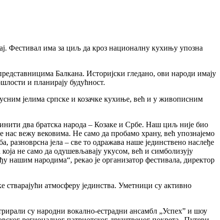
ђај. Фестивал има за циљ да кроз националну кухињу упозна
 представницима Балкана. Историјски гледано, ови народи имају
рошлости и планирају будућност.
кусним јелима српске и козачке кухиње, већ и у живописним
единити два братска народа – Козаке и Србе. Наш циљ није био
е нас вежу вековима. Не само да пробамо храну, већ упознајемо
ба, разноврсна јела – све то одражава наше јединствено наслеђе
која не само да одушевљавају укусом, већ и симболизују
међу нашим народима“, рекао је организатор фестивала, директор
ке стварајући атмосферу јединства. Уметници су активно
стрирали су народни вокално-естрадни ансамбл „Успех” и шоу
стовског регионалног патриотског друштвеног покрета „Путеви