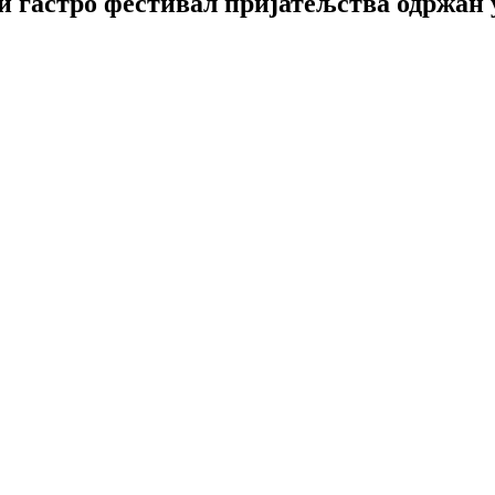
и гастро фестивал пријатељства одржан 