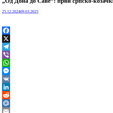
„Од Дона до Саве”: први српско-козачк
25.12.2024
09.03.2025
Facebook
X
Telegram
Viber
WhatsApp
Messenger
VK
LinkedIn
Reddit
Mail.Ru