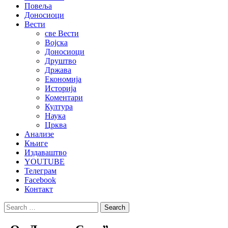
Повеља
Доносиоци
Вести
све Вести
Војска
Доносиоци
Друштво
Држава
Економија
Историја
Коментари
Култура
Наука
Црква
Анализе
Књиге
Издаваштво
YOUTUBE
Телеграм
Facebook
Контакт
Search
for: