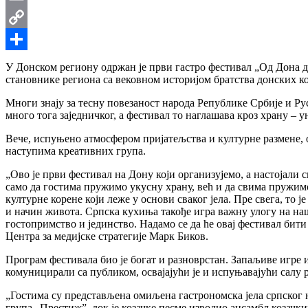
Email
Copy
Link
Share
У Донском региону одржан је први гастро фестивал „Од Дона до
становнике региона са вековном историјом братства донских ко
Многи знају за тесну повезаност народа Републике Србије и Ру
много тога заједничког, а фестивал то наглашава кроз храну – 
Вече, испуњено атмосфером пријатељства и културне размене, о
наступима креативних група.
„Ово је први фестивал на Дону који организујемо, а настојали 
само да гостима пружимо укусну храну, већ и да свима пружимо
културне корене који леже у основи сваког јела. Пре свега, то 
и начин живота. Српска кухиња такође игра важну улогу на на
гостопримство и јединство. Надамо се да ће овај фестивал бити
Центра за медијске стратегије Марк Биков.
Програм фестивала био је богат и разноврстан. Запаљиве игре
комуницирали са публиком, освајајући је и испуњавајући салу 
„Гостима су представљена омиљена гастрономска јела српског 
група „Престиж”, док је козачке песме изводио ансамбл козачк