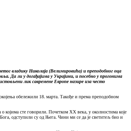
ветог владику Николаја (Велимировића) и преподобног оца
вља. Да ли у догађајима у Украјини, и посебно у прогонима
ристовљени лик савремене Европе назире иза често
којења обележили 18. марта. Такође и према преподобном
 о којима сте говорили. Почетком ХХ века, у околностима које
Бога, одступили су од Њега. Чини ми се да је светитељ био и