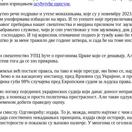
авршен изрицањем
осуђујуће пресуде
.
путио речи подршке и утехе монахињама, које су у новембру 202
м униформама избацили на мраз. И то уопште није преувеличав
авог пребијања нашег свештенства и мирјана приликом тог зауз
абрањено служење, чији је син учествовао у том заузимању, док 
господарио. И тај корисник отимачине поднео је тужбу како би м
тво је за мене тражило две године затвора, и сада ће на томе ин
 и свештенство УПЦ ћуте о прогонима Цркве који се дешавају. Ал
тив тога да се зло прикрива.
земљи већ постале пракса, па тако и моје пресуде, ми ћемо се, 
и ћемо и на касациону инстанцу, пред Врховни суд Украјине, и п
ајина губи 98% случајева пред Европским судом за људска права.
о логику појединих украјинских судија који данас доносе непра
ијеру, а понекад и просто политичка пристрасност. Али такве одлу
временом добити праведну оцену.
м смислу. Одговорићу: издаја. То је, можда, нешто најтеже с чим
ја сопствених некадашњих принципа, издаја своје историје, нап
пристојности и показали су њихово наличје. У многима се оголи