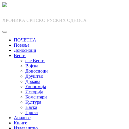
Skip
to
content
ХРОНИКА СРПСКО-РУСКИХ ОДНОСА
ПОЧЕТНА
Повеља
Доносиоци
Вести
све Вести
Војска
Доносиоци
Друштво
Држава
Економија
Историја
Коментари
Култура
Наука
Црква
Анализе
Књиге
Издаваштво