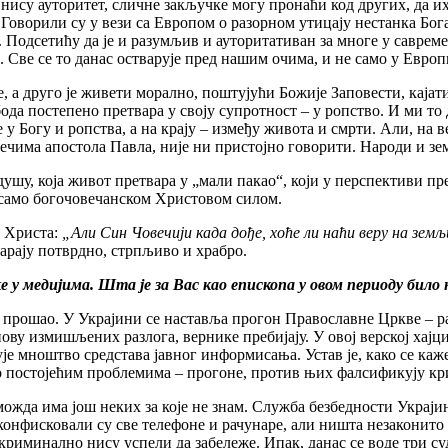
су ауторитет, сличне закључке могу пронаћи код других, да их 
 Говорили су у вези са Европом о разорном утицају нестанка Бог
 Подсетићу да је и разумљив и ауторитативан за многе у саврем
Све се то данас остварује пред нашим очима, и не само у Европ
 друго је живети морално, поштујући Божије Заповести, кајати с
да постепено претвара у своју супротност – у ропство. И ми то 
у Богу и ропства, а на крају – између живота и смрти. Али, на в
 речима апостола Павла, није ни пристојно говорити. Народи и з
 душу, која живот претвара у „мали пакао“, који у перспективи п
и само богочовечанском Христовом силом.
 Христа:
„Али Син Човечији када дође, хоће ли наћи веру на земљ
арају потврдно, стрпљиво и храбро.
е у медијима. Шта је за Вас као епископа у овом периоду било
 прошао. У Украјини се наставља прогон Православне Цркве – р
ву измишљених разлога, вернике пребијају. У овој верској хајц
 мноштво средстава јавног информисања. Устав је, како се каже,
 о постојећим проблемима – прогоне, против њих фалсификују кр
можда има још неких за које не знам. Служба безбедности Украји
у конфисковали су све телефоне и рачунаре, али ништа незакони
криминално нису успели да забележе. Ипак, данас се воде три су