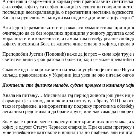
А они наши савременици којима речи православних светитеља ни
филозофа, који су са својих позиција у суштини говорили исто.
последици десакрализације, о перспективи нестанка људскости.
Запад на рушевинама комунизма подиже „цивилизацију смрти“. 
Али једно је размишљати и изражавати хуманистичке принципе, а
очигледно да се без моралних принципа у животу друштва слобо
моралности и изопачености, а самим тим између реалне слободе 
који су прецртали Бога из живота чине ствари о којима, према
Преподобни Јустин (Поповић) каже да је грех – сила која трује
светитељ види узрок ратова и болести, који се може превазић
Свакоме од нас који живимо на земљи упућено је питање Исуса
хиљада православних у Украјини још увек на ово питање одгов
Доживели сте физичке нападе, судске процесе и кампању хајк
Хвала на питању… Мислим да тај период живота још увек није
формиран је законодавни оквир за потпуну забрану УПЦ на осно
тако и грађанске, а информативну подршку прогонима обезбеђује
легалним средствима и да бране друге, или чак само да говоре
Знам да је против мене покренуто пет кривичних поступака, а 
којих је одузет Статут Черкаске епархије. При сваком претрес
моје телефонске разговоре и вршили тајно праћење, али ништа 