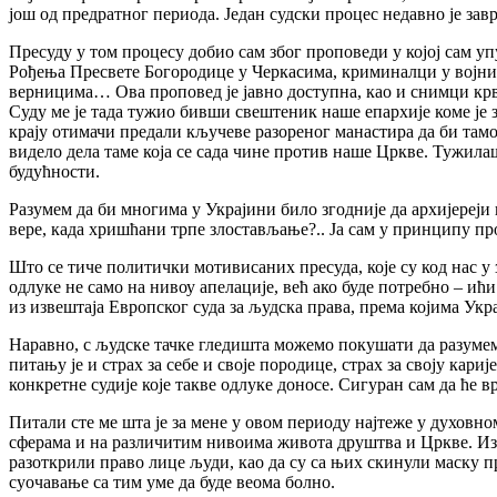
још од предратног периода. Један судски процес недавно је з
Пресуду у том процесу добио сам због проповеди у којој сам у
Рођења Пресвете Богородице у Черкасима, криминалци у војни
верницима… Ова проповед је јавно доступна, као и снимци крв
Суду ме је тада тужио бивши свештеник наше епархије коме је з
крају отимачи предали кључеве разореног манастира да би тамо 
видело дела таме која се сада чине против наше Цркве. Тужилаш
будућности.
Разумем да би многима у Украјини било згодније да архијереји
вере, када хришћани трпе злостављање?.. Ја сам у принципу про
Што се тиче политички мотивисаних пресуда, које су код нас у 
одлуке не само на нивоу апелације, већ ако буде потребно – ић
из извештаја Европског суда за људска права, према којима Укр
Наравно, с људске тачке гледишта можемо покушати да разумем
питању је и страх за себе и своје породице, страх за своју кар
конкретне судије које такве одлуке доносе. Сигуран сам да ће 
Питали сте ме шта је за мене у овом периоду најтеже у духовно
сферама и на различитим нивоима живота друштва и Цркве. Изда
разоткрили право лице људи, као да су са њих скинули маску 
суочавање са тим уме да буде веома болно.