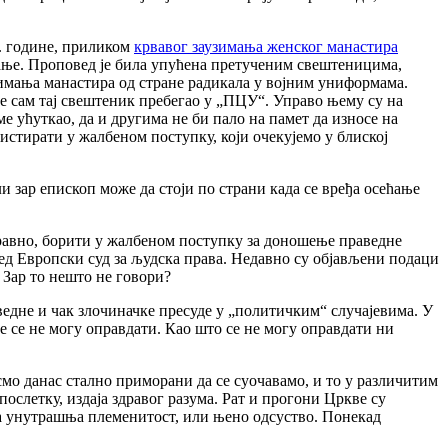
3. године, приликом
крвавог заузимања женског манастира
ање. Проповед је била упућена претученим свештеницима,
имања манастира од стране радикала у војним униформама.
је сам тај свештеник пребегао у „ПЦУ“. Управо њему су на
е ућуткао, да и другима не би пало на памет да износе на
систирати у жалбеном поступку, који очекујемо у блиској
и зар епископ може да стоји по страни када се вређа осећање
наравно, борити у жалбеном поступку за доношење праведне
ред Европски суд за људска права. Недавно су објављени подаци
 Зар то нешто не говори?
ведне и чак злочиначке пресуде у „политичким“ случајевима. У
ке се не могу оправдати. Као што се не могу оправдати ни
 смо данас стално приморани да се суочавамо, и то у различитим
ослетку, издаја здравог разума. Рат и прогони Цркве су
ла унутрашња племенитост, или њено одсуство. Понекад