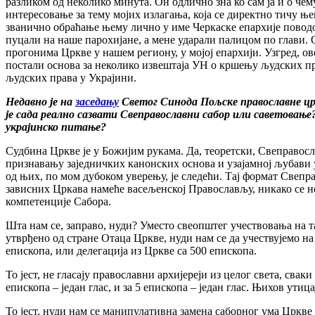
разликом од неколико минута. Он одлично зна ко сам ја и о че
интересовање за тему мојих излагања, која се директно тичу њ
званично обраћање њему лично у име Черкаске епархије поводо
пуцали на наше парохијане, а мене ударали палицом по глави.
прогонима Цркве у нашем региону, у мојој епархији. Узгред, ов
постали основа за неколико извештаја УН о кршењу људских пр
људских права у Украјини.
Недавно је на
заседању
Светог Синода Пољске православне црк
је сада реално сазвати Свеправославни сабор или саветовањ
украјинско питање?
Судбина Цркве је у Божијим рукама. Да, теоретски, Свеправос
признавању заједничких канонских основа и узајамној љубави 
од њих, по мом дубоком уверењу, је следећи. Тај формат Свепр
зависних Цркава намеће васељенској Православљу, никако се не
компетенције Сабора.
Шта нам се, заправо, нуди? Уместо свеопштег учествовања на т
утврђено од стране Отаца Цркве, нуди нам се да учествујемо на
епископа, или делегација из Цркве са 500 епископа.
То јест, не гласају православни архијереји из целог света, свак
епископа – један глас, и за 5 епископа – један глас. Њихов ути
То јест, нуди нам се манипулативна замена саборног ума Цркв