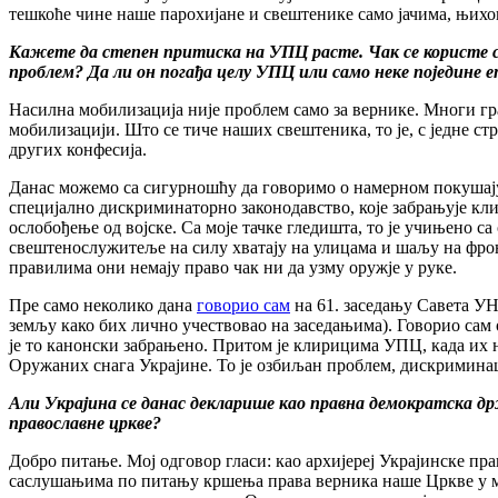
тешкоће чине наше парохијане и свештенике само јачима, њихо
Кажете да степен притиска на УПЦ расте. Чак се користе све
проблем? Да ли он погађа целу УПЦ или само неке поједине еп
Насилна мобилизација није проблем само за вернике. Многи гра
мобилизацији. Што се тиче наших свештеника, то је, с једне с
других конфесија.
Данас можемо са сигурношћу да говоримо о намерном покушају
специјално дискриминаторно законодавство, које забрањује кл
ослобођење од војске. Са моје тачке гледишта, то је учињено 
свештенослужитеље на силу хватају на улицама и шаљу на фронт
правилима они немају право чак ни да узму оружје у руке.
Пре само неколико дана
говорио сам
на 61. заседању Савета УН
земљу како бих лично учествовао на заседањима). Говорио сам о
је то канонски забрањено. Притом је клирицима УПЦ, када их 
Оружаних снага Украјине. То је озбиљан проблем, дискриминац
Али Украјина се данас декларише као правна демократска држ
православне цркве?
Добро питање. Мој одговор гласи: као архијереј Украјинске пр
саслушањима по питању кршења права верника наше Цркве у мој