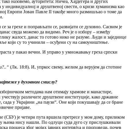
тако назовемо, ауторитета: Ничеа, Хајдегера и других
а у индивидуалној и друштвеној свести, о кризи хуманизма као
еној Европи Јован Павле II такође много размишљао о томе да
и.
е за грехе и поправљати се, развијати се духовно. Сасвим је
данас свуда можемо да видимо. Реч је о избору – између
елику жалост, данас то готово нико не разуме. Људи и заједнице
емље који су то учинили – осуђени су на самоуништење.
рераста у пакао вечни. И управо у умножавању греха српски
и?..“
(Лк. 18:8). И, упркос свему, желим да верујем да стотине
 најтеже у духовном смислу?
азбојничким методама нам отимају храмове и манастире,
и учествују различите друштвене институције, како државне
 сада у Украјини „на паузи“. Оне који покушавају да се бране
ивичне пријаве.
не (СБУ) је четири пута вршила претресе у мом дому, приликом
то у њима нису нашли. По одлуци суда дуго су прислушкивали
дска процеса због мојих јавних интервјуа и проповеди, почев