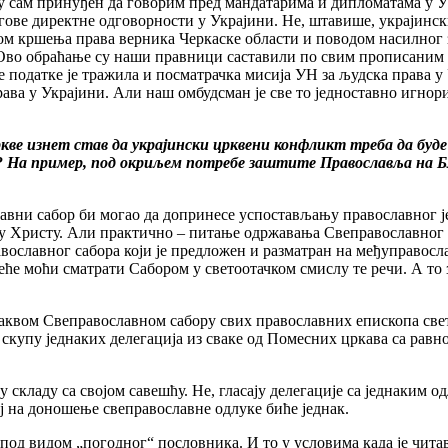
му сам принуђен да говорим пред мандатарима и дипломатама у У
егове директне одговорности у Украјини. Не, штавише, украјинск
м кршења права верника Черкаске области и поводом насилног з
 Ово обраћање су наши правници саставили по свим прописаним 
е податке је тражила и посматрачка мисија УН за људска права у
ава у Украјини. Али наш омбудсман је све то једноставно игнор
ве изнет став да украјински црквени конфликт треба да буде
е? На пример, под окриљем потребе заштите Православља на Бл
лавни сабор би могао да допринесе успостављању православног ј
у Христу. Али практично – питање одржавања Свеправославног са
авославног сабора који је предложен и разматран на међуправосл
ће моћи сматрати Сабором у светоотачком смислу те речи. А то 
аквом Свеправославном сабору свих православних епископа света
 скупу једнаких делегација из сваке од Помесних цркава са равно
и у складу са својом савешћу. Не, гласају делегације са једнаким 
цај на доношење свеправославне одлуке биће једнак.
е под видом „погодног“ пословника. И то у условима када је чи