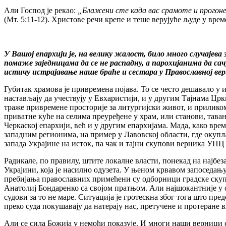
Али Господ је рекао:
„Блажени сте када вас срамоте и прогоне и
(Мт. 5:11-12). Христове речи крепе и теше верујуће људе у вре
У Вашој епархији је, на велику жалост, било много случајев
помаже заједницама да се не распадну, а парохијанима да са
истичу истрајавање наше браће и сестара у Православној ве
Губитак храмова је привремена појава. То се често дешавало у и
настављају да учествују у Евхаристији, и у другим Тајнама Ц
траже привремене просторије за литургијски живот, и прилик
приватне куће на селима преуређене у храм, или станови, тав
Черкаској епархији, већ и у другим епархијама. Мада, како врем
западним регионима, на пример у Лавовској области, где окупљ
запада Украјине на исток, па чак и тајни скупови верника УПЦ 
Радикале, по правилу, штите локалне власти, понекад на најб
Украјини, која је насилно одузета. У њеном крвавом запоседању
пребијања православних примећени су одборници градске скупш
Анатолиј Бондаренко са својом пратњом. Али најшокантније у о
судови за то не маре. Ситуација је гротескна због тога што п
преко суда покушавају да натерају нас, претучене и протеране 
Али се сила Божија у немоћи показује. И многи наши верници 