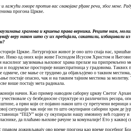
 лажући говоре против вас свакојаке рђаве речи, због мене. Раду
менима прогона Цркве.
а заузимања храмова и кршења права верника. Реците нам, моли
чувају веру након што су их пребијали, сакатили, избацивали 
ри?
сторији Цркве. Литургијски живот је оно што спаја нас, хришћане
ркве. Нико од оних који живе Господом Исусом Христом и Његов
ом насилног заузимања њиховог храма прелазе на припремљено м
ани и подрумске просторије вишеспратница у градовима. Таквих 
е одмиче, све мање се трудимо да објављујемо о таквим местима, 
ање постаје опасно, чак и на таквим тајним местима за молитву
све више постају мета радикала.
езаконији начин. Као пример наводим саборну цркву Светог Арха
 учествовале су безбедносне структуре из различитих ресора, оп
тине, а први који се појавио након што су претучени верници и
вој ситуацији чак није ни то што окупирани саборни храм де ју
редставници “ПЦУ” који су окупирали нашу имовину већ годину и 
власнике, да плаћамо њихове рачуне за комуналије! Ето у каквој
с правом доживљавају ово време прогона као време посебног Бож