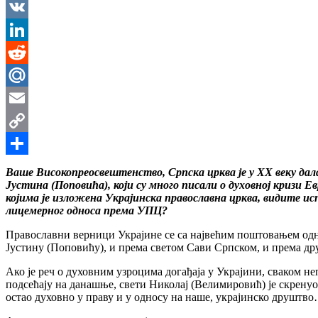
Messenger
VK
LinkedIn
Reddit
Mail.Ru
Email
Copy
Link
Share
Ваше Високопреосвештенство, Српска црква је у XX веку дала
Јустина (Поповића), који су много писали о духовној кризи Е
којима је изложена Украјинска православна црква, видите ис
лицемерног односа према УПЦ?
Православни верници Украјине се са највећим поштовањем одн
Јустину (Поповићу), и према светом Сави Српском, и према д
Ако је реч о духовним узроцима догађаја у Украјини, сваком н
подсећају на данашње, свети Николај (Велимировић) је скренуо
остао духовно у праву и у односу на наше, украјинско друштв