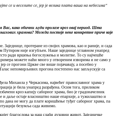
јте се и веселите се, јер је велика плата ваша на небесима“
м Вас, како обични људи пролазе кроз овај период. Шта
из њихових храмова? Можда постоје неке конкретне приче које
. Заједнице, протеране из својих храмова, као и раније, и сада
им Путиром није изгубљен. Наше заједнице углавном унапред
есто ради вршења богослужења и молитве. То су најчешће
примера можете наћи много у отвореним изворима и не само у
јер се прогони Цркве све више појачавају, а посебно у
. Талас непомирљивих прогона постепено нас запљускује са
нђела Михаила у Черкасима, највећег православног храма у
ерација је била унапред разрађена. Осим тога, приликом
збачени кроз капију саборног храма, био је градоначелник
ре и даље остаје власништво наше епархије, а тужилаштво и
по дана не могу да плате коришћење туђег саборног храма, па
 ситуацији безумља сада живимо.
ијег благослова за наш слаби духовни живот. Заједничке