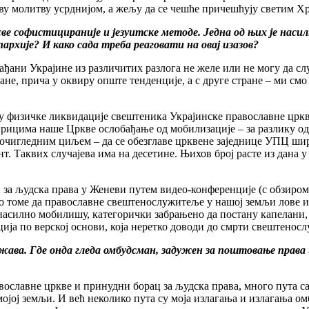
ву молитву усрднијом, а жељу да се чешће причешћују светим Х
 софистицираније и језуитске методе. Једна од њих је насилн
архије? И како сада треба реаговати на овај изазов?
ђани Украјине из различитих разлога не желе или не могу да сл
тране, прича у оквиру опште тенденције, а с друге стране – ми 
 физичке ликвидације свештеника Украјинске православне цркве 
ирицима наше Цркве ослобађање од мобилизације – за разлику од
са очигледним циљем – да се обезглаве црквене заједнице УПЦ ш
. Таквих случајева има на десетине. Њихов број расте из дана у
 за људска права у Женеви путем видео-конференције (с обзиром
 томе да православне свештенослужитеље у нашој земљи лове и те
насилно мобилишу, категорички забрањено да постану капелани,
ија по верској основи, која неретко доводи до смрти свештенос
ава. Где онда гледа омбудсман, задужен за поштовање права и
авославне цркве и принудни борац за људска права, много пута 
ој земљи. И већ неколико пута су моја излагања и излагања ом