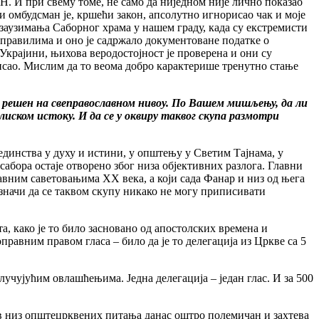
Н. И при свему томе, не само да ниједном није лично показао
и омбудсман је, кршећи закон, апсолутно игнорисао чак и моје
аузимања Саборног храма у нашем граду, када су екстремисти
правилима и оно је садржало документоване податке о
 Украјини, њихова веродостојност је проверена и они су
исао. Мислим да то веома добро карактерише тренутно стање
 решен на свеправославном нивоу. По Вашем мишљењу, да ли
иском истоку. И да се у оквиру таквог скупа размотри
единства у духу и истини, у општењу у Светим Тајнама, у
бора остаје отворено због низа објективних разлога. Главни
авним саветовањима ХХ века, а који сада Фанар и низ од њега
значи да се таквом скупу никако не могу приписивати
, како је то било засновано од апостолских времена и
правним правом гласа – било да је то делегација из Цркве са 5
одлучујућим овлашћењима. Једна делегација – један глас. И за 500
тав низ општецрквених питања данас оштро полемичан и захтева