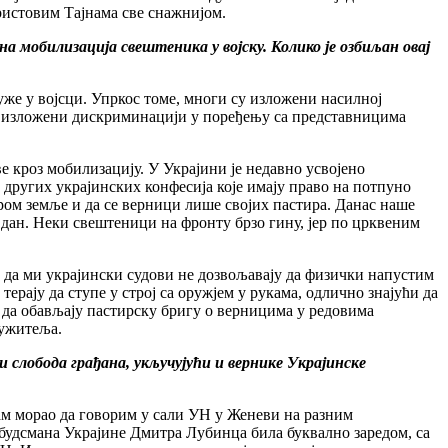
ристовим Тајнама све снажнијом.
а мобилизација свештеника у војску. Колико је озбиљан овај
уже у војсци. Упркос томе, многи су изложени насилној
смо изложени дискриминацији у поређењу са представницима
кроз мобилизацију. У Украјини је недавно усвојено
 других украјинских конфесија које имају право на потпуно
иром земље и да се верници лише својих пастира. Данас наше
 дан. Неки свештеници на фронту брзо гину, јер по црквеним
 да ми украјински судови не дозвољавају да физички напустим
рају да ступе у строј са оружјем у рукама, одлично знајући да
 да обављају пастирску бригу о верницима у редовима
лужитеља.
 слобода грађана, укључујући и вернике Украјинске
сам морао да говорим у сали УН у Женеви на разним
будсмана Украјине Дмитра Лубинца била буквално заредом, са