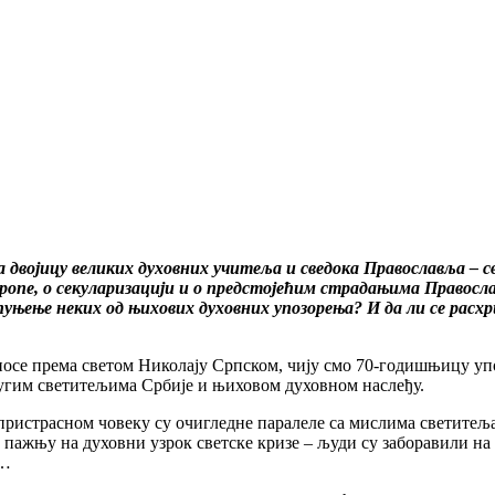
 двојицу великих духовних учитеља и сведока Православља – с
вропе, о секуларизацији и о предстојећим страдањима Правосла
пуњење неких од њихових духовних упозорења? И да ли се расх
осе према светом Николају Српском, чију смо 70-годишњицу упо
ругим светитељима Србије и њиховом духовном наслеђу.
епристрасном човеку су очигледне паралеле са мислима светитеља
 пажњу на духовни узрок светске кризе – људи су заборавили на 
о…