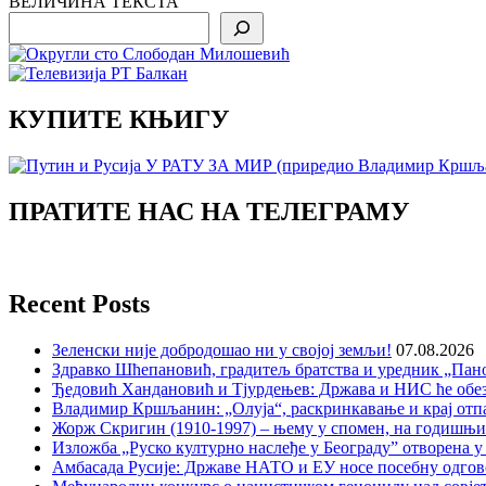
ВЕЛИЧИНА ТЕКСТА
Search
КУПИТЕ КЊИГУ
ПРАТИТЕ НАС НА ТЕЛЕГРАМУ
Recent Posts
Зеленски није добродошао ни у својој земљи!
07.08.2026
Здравко Шћепановић, градитељ братства и уредник „Пано
Ђедовић Хандановић и Тјурдењев: Држава и НИС ће обе
Владимир Кршљанин: „Олуја“, раскринкавање и крај отп
Жорж Скригин (1910-1997) – њему у спомен, на годишњ
Изложба „Руско културно наслеђе у Београду” отворена у
Амбасада Русије: Државе НАТО и ЕУ носе посебну одгов