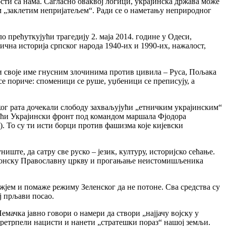
ти са нама. Сагласно оваквој логици, украјинска држава може
им „заклетим непријатељем“. Ради се о наметању неприродног
о прећуткујући трагедију 2. маја 2014. године у Одеси,
чна историја српског народа 1940-их и 1990-их, нажалост,
ли своје име гнусним злочинима против цивила – Руса, Пољака
се пориче: споменици се руше, уџбеници се преписују, а
ког рата дочекали слободу захваљујући „етничким украјинским“
рећи Украјински фронт под командом маршала Фјодора
и). То су ти исти борци против фашизма које кијевски
ште, да сатру све руско – језик, културу, историјско сећање.
канонску Православну цркву и прогањање неистомишљеника
ужјем и помаже режиму Зеленског да не потоне. Сва средства су
ј прљави посао.
емачка јавно говори о намери да створи „најјачу војску у
претрпели нацисти и нанети „стратешки пораз“ нашој земљи.