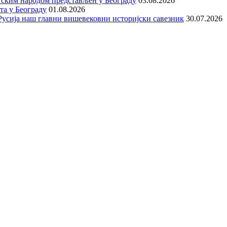
тским народом представљен у Београду
03.08.2026
та у Београду
01.08.2026
е Русија наш главни вишевековни историјски савезник
30.07.2026