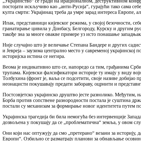
„Украјинство“ се гради на ирационалном, деструктивном конфр
постојати искључиво као „анти-Русија“, гурајући тако сама се
култа смрти: Украјинац треба да умре зарад интереса Европе, а
Ипак, представници кијевског режима, у својој безочности, себе
гранатирање цивила у Донбасу, Белгороду, Курску и другим рус
такође зна за многе овакве примере уз исто понашање западњак
Није случајно што је величање Степана Бандере и других сади
и Јевреја – заузима централно место у савременој украјинској 
историјска истина се негира.
Веома је индикативно што се, напоредо са тим, грађанима Срб
трупама. Кијевски фалсификатори историје ту имају у виду во
Толбухина (фронт је, ваља се подсетити, своје називе добијао 
неонацисти покушавају предати забораву, оцрнити и представит
Постсовјетско украјинско друштво јесте разнолико. Међутим, на
Борба против сопствене разнородности постала је суштина др
постали су механизам за формирање новог идентитета путем п
Украјинска трагедија би била немогућа без интервенције Запада
дозвољена у покушају да се „проблематична“ земља, у овом случ
Они који нас оптужују да смо „претерано“ везани за историју, 
Европи“. Озбиљно се разматрају планови за обнављање осовине 