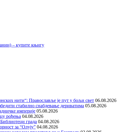
нских нити“: Православље је пут у бољи свет
06.08.2026
збедити стабилно снабдевање дериватима
05.08.2026
адничке империје
05.08.2026
ицу рођења
04.08.2026
 Библиотеци града
04.08.2026
орност за “Олују”
04.08.2026