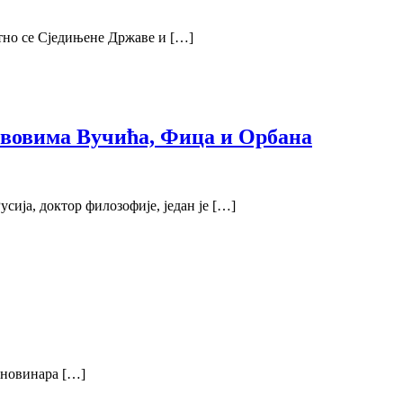
утно се Сједињене Државе и […]
тавовима Вучића, Фица и Орбана
ија, доктор филозофије, један је […]
 новинара […]