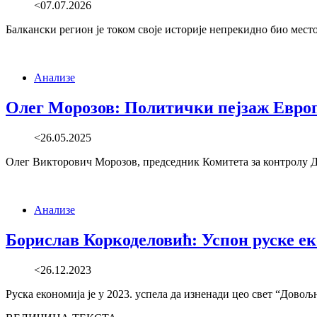
<07.07.2026
Балкански регион је током своје историје непрекидно био мес
Анализе
Олег Морозов: Политички пејзаж Европе
<26.05.2025
Олег Викторович Морозов, председник Комитета за контролу Држ
Анализе
Борислав Коркоделовић: Успон руске е
<26.12.2023
Руска економија је у 2023. успела да изненади цео свет “Дов