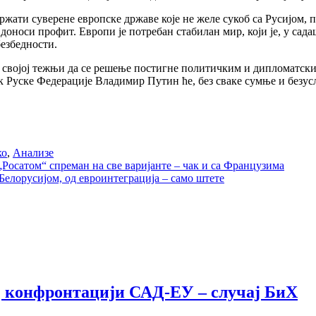
држати суверене европске државе које не желе сукоб са Русијом,
 доноси профит. Европи је потребан стабилан мир, који је, у 
безбедности.
у својој тежњи да се решење постигне политичким и дипломатским
к Руске Федерације Владимир Путин ће, без сваке сумње и безус
ко
,
Анализе
 „Росатом“ спреман на све варијанте – чак и са Французима
 Белорусијом, од евроинтеграција – само штете
ој конфронтацији САД-ЕУ – случај БиХ