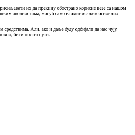
 присиљавати их да прекину обострано корисне везе са нашом
садашњим околностима, могућ само елиминисањем основних
 средствима. Али, ако и даље буду одбијали да нас чују,
ловно, бити постигнути.