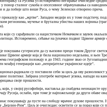
онтирању са Русима уз истовремено негирање очигледне сроднос
бе у понор сталног сукоба и опсесивног обрачунавања са наводн
ли и да побије што више Руса, о чему Зеленски отворено прича.
 приказују као „жртве“. Западни медији их у томе подстичу, подл
ким регионима, мучење и брутална убиства наших војника (траги
а).
ста који су сарађивали са нацистичком Немачком и заувек окаља
политици. Истовремено, сећање на јуначки подвиг Црвене армије 
ије покушава сугерисати да су њихови преци током Другог светс
јнике Црвене армије која је била национално недељива, и њен Т
према географском положају и до 1943. године звао се Југозападн
и млађој генерацији као „непријатеље украјинске идеје“.
ционал-радикали су поставили себи за циљ да ову разноликост уни
жавне политике. Забрана употребе матерњег језика, напади на 
орицања своје прошлости.
, који, у својој русофобији, наставља да снабдева неонацисте ор
ају Русија, ослаби, при томе је најпожељније да други обаве ова
данас покушавају да пусте на слободу мрачне духове прошлости. Н
„Берлин-Рим“. Циљ је очигледан: осветити се за пораз који су 