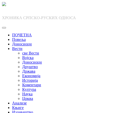
Skip
to
content
ХРОНИКА СРПСКО-РУСКИХ ОДНОСА
ПОЧЕТНА
Повеља
Доносиоци
Вести
све Вести
Војска
Доносиоци
Друштво
Држава
Економија
Историја
Коментари
Култура
Наука
Црква
Анализе
Књиге
Издаваштво