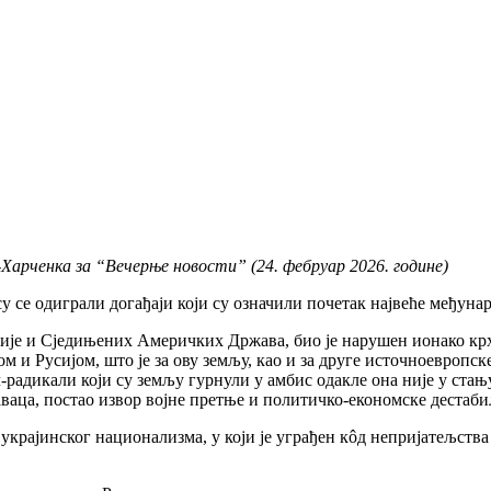
Харченка за “Вечерње новости” (24. фебруар 2026. године)
у се одиграли догађаји који су означили почетак највеће међунар
није и Сједињених Америчких Држава, био је нарушен ионако крх
 и Русијом, што је за ову земљу, као и за друге источноевропс
адикали који су земљу гурнули у амбис одакле она није у стању д
ваца, постао извор војне претње и политичко-економске дестаби
украјинског национализма, у који је уграђен кôд непријатељства 