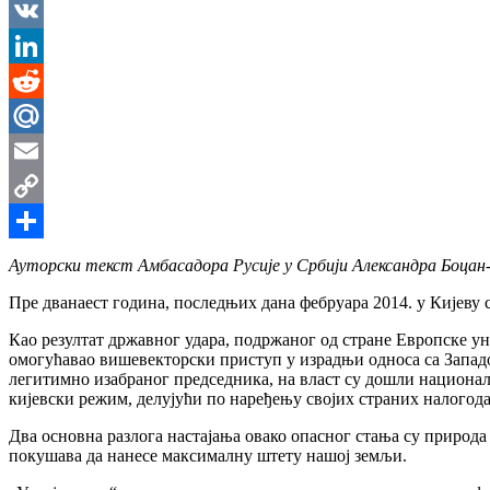
Messenger
VK
LinkedIn
Reddit
Mail.Ru
Email
Copy
Link
Share
Ауторски текст Амбасадора Русије у Србији Александра Боцан-
Пре дванаест година, последњих дана фебруара 2014. у Кијеву с
Као резултат државног удара, подржаног од стране Европске у
омогућавао вишевекторски приступ у израдњи односа са Западом
легитимно изабраног председника, на власт су дошли национал-р
кијевски режим, делујући по наређењу својих страних налогода
Два основна разлога настајања овако опасног стања су природа 
покушава да нанесе максималну штету нашој земљи.