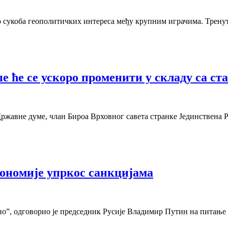
то сукоба геополитичких интереса међу крупним играчима. Трен
 ће се ускоро променити у складу са с
авне думе, члан Бироа Врховног савета странке Јединствена Рус
кономије упркос санкцијама
ољно”, одговорио је председник Русије Владимир Путин на питање