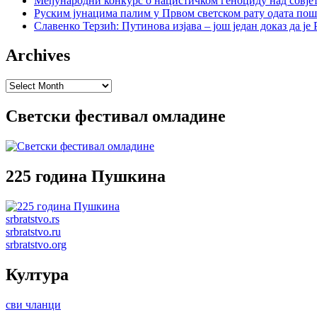
Међународни конкурс о нацистичком геноциду над совје
Руским јунацима палим у Првом светском рату одата пош
Славенко Терзић: Путинова изјава – још један доказ да ј
Archives
Archives
Светски фестивал омладине
225 година Пушкина
srbratstvo.rs
srbratstvo.ru
srbratstvo.org
Култура
сви чланци