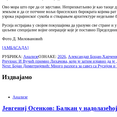
Ово мора што пре да се заустави. Неприхватљиво је као таоце 
земљом и да се потчине вољи бриселских бирократа којима рат
узрока украјинског сукоба и стварањем архитектуре недељиве 
Русија истрајава у својим покушајима да уразуми све стране и 
циљеви специјалне војне операције које је поставио Председни
Фото Д. Миловановић
[АМБАСАДА]
РУБРИКА:
Анализе
ОЗНАКЕ:
2026
,
Александар Боцан-Харчен
Post
Previous:
И Вучић примио Лихачова, који је затим изјавио да је
Next:
Бојан Димитријевић: Много разлога за савез са Русијом и
navigation
Издвајамо
Анализе
Јевгениј Осенков: Балкан у надолазећ