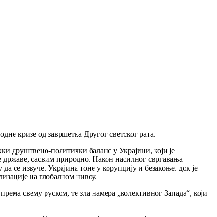
одне кризе од завршетка Другог светског рата.
ки друштвено-политички баланс у Украјини, који је
ке државе, сасвим природно. Након насилног свргавања
а се извуче. Украјина тоне у корупцију и безакоње, док је
лизације на глобалном нивоу.
према свему руском, те зла намера „колективног Запада“, који