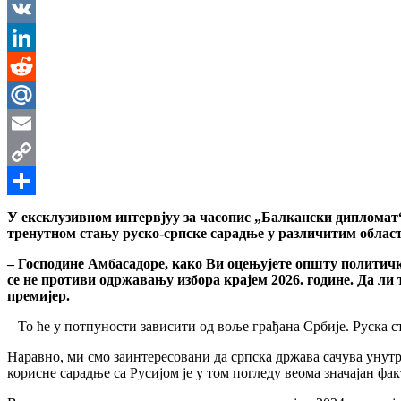
Messenger
VK
LinkedIn
Reddit
Mail.Ru
Email
Copy
Link
Share
У ексклузивном интервјуу за часопис „Балкански дипломат
тренутном стању руско-српске сарадње у различитим области
– Господине Амбасадоре, како Ви оцењујете општу политичк
се не противи одржавању избора крајем 2026. године. Да ли 
премијер.
– То ће у потпуности зависити од воље грађана Србије. Руска 
Наравно, ми смо заинтересовани да српска држава сачува унут
корисне сарадње са Русијом је у том погледу веома значајан фак