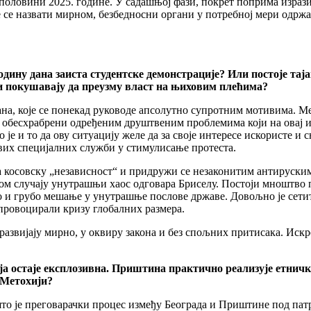
 половини 2025. године. У садашњој фази, покрет поприма израз
се назвати мирном, безбедносни органи у потребној мери одржа
годину дана заиста студентске демонстрације? Или постоје тај
ли покушавају да преузму власт на њиховим плећима?
ђана, које се понекад руководе апсолутно супротним мотивима. 
обесхрабрени одређеним друштвеним проблемима који на овај или 
је и то да ову ситуацију желе да за своје интересе искористе и 
вих специјалних служби у стимулисање протеста.
а косовску „независност“ и придружи се незаконитим антируски
ом случају унутрашњи хаос одговара Бриселу. Постоји мноштво п
 и грубо мешање у унутрашње послове државе. Довољно је сетити 
провоцирали кризу глобалних размера.
развијају мирно, у оквиру закона и без спољних притисака. Иск
ја остаје експлозивна. Приштина практично реализује етнич
 Метохији?
то је преговарачки процес између Београда и Приштине под патр