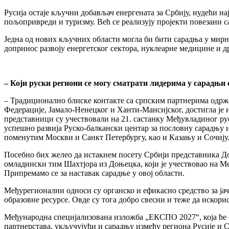
Русија остаје кључни добављач енергената за Србију, нудећи н
пољопривреди и туризму. Већ се реализују пројекти повезани 
Једна од нових кључних области могла би бити сарадња у мирн
допринос развоју енергетског сектора, нуклеарне медицине и д
– Који руски региони се могу сматрати лидерима у сарадњи 
– Традиционално блиске контакте са српским партнерима одржа
Федерације, Јамало-Ненецког и Ханти-Мансијског, достигла је
представници су учествовали на 21. састанку Међувладиног рус
успешно развија Руско-балкански центар за пословну сарадњу 
поменутим Москви и Санкт Петербургу, као и Казању и Сочију. 
Посебно бих желео да истакнем посету Србији представника Д
омладински тим Шахтјора из Доњецка, који је учествовао на М
Припремамо се за наставак сарадње у овој области.
Међурегионални односи су органско и ефикасно средство за јач
образовне ресурсе. Овде су тога добро свесни и теже да искорис
Међународна специјализована изложба „ЕКСПО 2027“, која ће с
партнерстава, укључујући и сарадњу између региона Русије и С