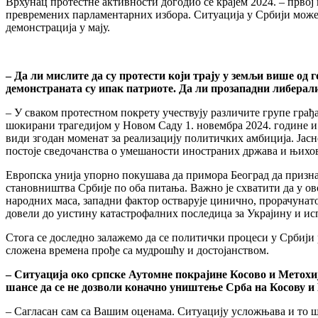
Врхунац протестне активности догодио се крајем 2024. – првој
превремених парламентарних избора. Ситуација у Србији може 
демонстрација у мају.
– Да ли мислите да су протести који трају у земљи више од 
демонстраната су ипак патриоте. Да ли прозападни либера
– У сваком протестном покрету учествују различите групе гра
шокирани трагедијом у Новом Саду 1. новембра 2024. године и 
види згодан моменат за реализацију политичких амбиција. Јасно 
постоје сведочанства о умешаности иностраних држава и њихо
Европска унија упорно покушава да примора Београд да призн
становништва Србије по оба питања. Важно је схватити да у ов
народних маса, западни фактор остварује цинично, прорачунато
довели до уистину катастрофалних последица за Украјину и ис
Стога се доследно залажемо да се политички процеси у Србији 
сложена времена прође са мудрошћу и достојанством.
– Ситуација око српске Аутомне покрајине Косово и Метохи
шансе да се не дозволи коначно уништење Срба на Косову и
– Сагласан сам са Вашим оценама. Ситуацију усложњава и то ш