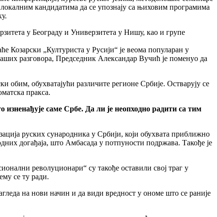
ва локалним кандидатима да се упознају са њиховим програмима
у.
рзитета у Београду и Универзитета у Нишу, као и групе
е Козарски „Културиста у Русији“ је веома популаран у
 наших разговора, Председник Александар Вучић је поменуо да
 обим, обухватајући различите регионе Србије. Остварују се
оматска пракса.
о изненађује саме Србе. Да ли је неопходно радити са тим
зација руских сународника у Србији, који обухвата приближно
дних догађаја, што Амбасада у потпуности подржава. Такође је
ионални револуционари“ су такође оставили свој траг у
ему се ту ради.
агледа на нови начин и да види вредност у ономе што се раније