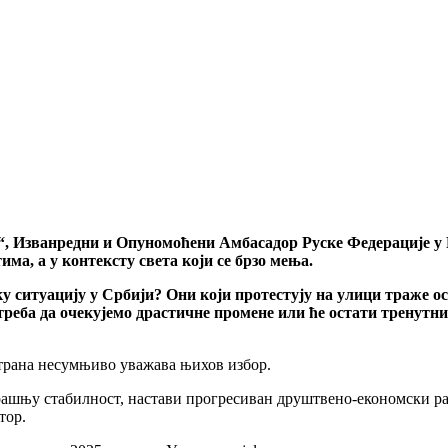
“, Изванредни и Опуномоћени Амбасадор Руске Федерације у
ма, а у контексту света који се брзо мења.
у ситуацију у Србији? Они који протестују на улици траже о
треба да очекујемо драстичне промене или ће остати тренутни
страна несумњиво уважава њихов избор.
рашњу стабилност, настави прогресиван друштвено-економски раз
тор.