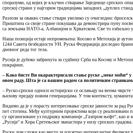
споразуми, од којих је кључно стварање Заједнице српских опш
српској страни у најгорим традицијама западних „дуплих станд
Разлози за овакво стање ствари увелико су очигледни: бриселс
Приштина са своје стране покушава да демонстрира пуну посвећ
са земљама НАТО-а, Албанијом и Хрватском. Све то озбиљно у
Наша позиција остаје непромењена: Косово и Метохија је аутон
1244 Савета безбедности УН. Руска Федерација доследно брани
дневног реда тог тела.
Русија је дубоко забринута за судбину Срба на Косову и Метох
покрајине.
– Како бисте Ви окарактерисали стање руске „меке моћи“ у 
овом раду. Шта је са вашим радом са политичким странкам
– Руско-српски односи историјски се ослањају на веома чврсте
њихову предају новим генерацијама. У том контексту, хуманита
Видимо да је у порасту интересовање српске јавности за рад Ру
пет стотина. Међу културним пројектима који су реализовани 
су организоване уз подршку компаније „Газпром њефт“, као и м
„Русија“ и Хора Сретењског манастира у низу српских градова.
Руски дом служи као место за изузетно интересантне филмске п