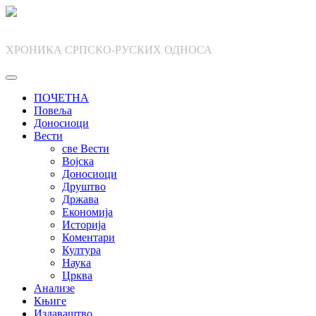
Skip
to
content
ХРОНИКА СРПСКО-РУСКИХ ОДНОСА
ПОЧЕТНА
Повеља
Доносиоци
Вести
све Вести
Војска
Доносиоци
Друштво
Држава
Економија
Историја
Коментари
Култура
Наука
Црква
Анализе
Књиге
Издаваштво