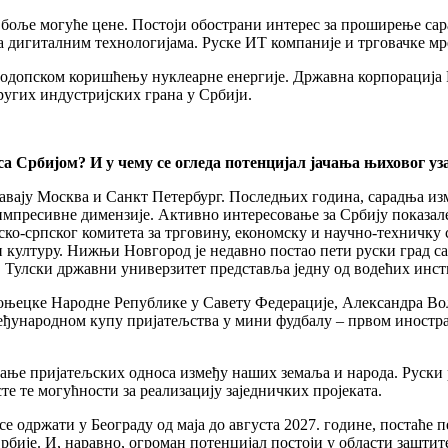
ајбоље могуће цене. Постоји обострани интерес за проширење са
са дигиталним технологијама. Руске ИТ компаније и трговачке м
одопском коришћењу нуклеарне енергије. Државна корпорација Р
ругих индустријских грана у Србији.
са Србијом? И у чему се огледа потенцијал јачања њиховог у
вају Москва и Санкт Петербург. Последњих година, сарадња изм
 импресивне димензије. Активно интересовање за Србију показал
ко-српског комитета за трговину, економску и научно-техничку с
и културу. Нижњи Новгород је недавно постао пети руски град 
Тулски државни универзитет представља једну од водећих инстит
оњецке Народне Републике у Савету Федерације, Александра Вол
еђународном купу пријатељства у мини фудбалу – првом иностран
ање пријатељских односа између наших земаља и народа. Руски р
те те могућности за реализацију заједничких пројеката.
е одржати у Београду од маја до августа 2027. године, постаће
рбије. И, наравно, огроман потенцијал постоји у области зашти