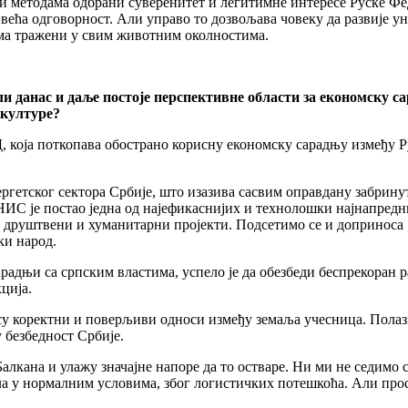
 методама одбрани суверенитет и легитимне интересе Руске Фед
 већа одговорност. Али управо то дозвољава човеку да развије у
ома тражени у свим животним околностима.
 данас и даље постоје перспективне области за економску са
 културе?
која поткопава обострано корисну економску сарадњу између Ру
ргетског сектора Србије, што изазива сасвим оправдану забрин
ИС је постао једна од најефикаснијих и технолошки најнапредни
, друштвени и хуманитарни пројекти. Подсетимо се и допринос
ки народ.
радњи са српским властима, успело је да обезбеди беспрекоран
ција.
у коректни и поверљиви односи између земаља учесница. Полази
 безбедност Србије.
Балкана и улажу значајне напоре да то остваре. Ни ми не седимо
ла у нормалним условима, због логистичких потешкоћа. Али просес