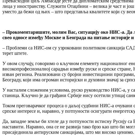
Превасходни циљ Амбасаде јесте да дипломатским средствима и
лица у иностранству. Служити Отаџбини – велика је част и још
уместо да бежи од њих – што представља квалитете који су ве
– Прокоментаришите, молим Вас, ситуацију око НИС-а. Да ли
свео односе између Москве и Београда на питање историје и
– Проблеми са НИС-ом су узроковани политиком санкција САД, 
терет штете.
У овом случају, говоримо о кључном елементу националног ене
високопрофесионалној сарадњи између руске и српске стране, Н
изван региона. Реализовани су бројни инвестициони програми
Београду, који има огроман историјски и духовни значај за српс
У насталим сложеним условима, руско руководство НИС-а, у са
станица. Кључно је да грађани Србије нису осетили утицај санк
Током преговарачког процеса о даљој судбини НИС-а очувани с
српске интересе и, наравно, у потпуности осигурати енергетску
Да, западне земље би хтеле да у потпуности истисну Русију са 
наставити. Наравно, она се не развија тако брзо као што би мог
присајединила антируским санкцијама, што ми високо ценимо.