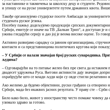
за наставнике и такмичења за школску децу и студенте. Редов
и упишу се на руске универзитете путем државних квота. Више
Такође организујемо студијске посете Амбасади за универзитет
студената руског језика.
Посебну пажњу додељујемо продукцији српских документарних 
Србији, емитује се иначе на ТВ „Балкан Трип“, а доступан је 
ужива гледајући серију и дао јој је веома високе оцене. То говор
Активно развијамо сарадњу са јавним организацијама, стручно
контакти и са представницима политичких кругова који показуј
– У Србији се налази значајан број руских сународника. При
људима?
– Одговарајући на то питање желео бих пре свега да истакнем
двадесет удружења Руса. Његови активисти дају значајан допр
охрабрујуће што се млади људи који су овде стигли релативно
Ако желимо да будемо објективни, руски грађани са отворено 
Србији, мада без икаквих јасних резултата. У праву сте – Срби 
Било како било, живот у иностранству често помаже човеку да с
узимало здраво за готово.