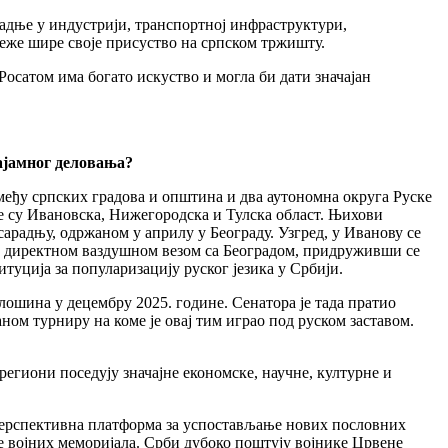
радње у индустрији, транспортној инфраструктури,
реже шире своје присуство на српском тржишту.
осатом има богато искуство и могла би дати значајан
зајамног деловања?
еђу српских градова и општина и два аутономна округа Руске
е су Ивановска, Нижегородска и Тулска област. Њихови
арадњу, одржаном у априлу у Београду. Узгред, у Иванову се
са директном ваздушном везом са Београдом, придруживши се
уција за популаризацију руског језика у Србији.
ошина у децембру 2025. године. Сенатора је тада пратио
ом турниру на коме је овај тим играо под руском заставом.
егиони поседују значајне економске, научне, културне и
 перспективна платформа за успостављање нових пословних
те војних меморијала. Срби дубоко поштују војнике Црвене