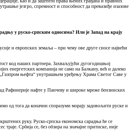
ерације, као и да заштити права њених грађана и правних
нутрашње језгро, спремност и способност да превазиђе изазове
радњу у руско-српским односима? Или је Запад на крају
сије и европских земаља – при чему ове друге сносе највећи
утост код наших партнера. Захваљујући дугогодишњој
јих енергетских компанија не само на Балкану, већ и далеко
а „Газпром њефта“ унутрашњем уређењу Храма Светог Саве у
 рад Рафинерије нафте у Панчеву и широке мреже бензинских
мо од тога да коначни споразуми морају задовољити руске и
 скрштених руку. Руско-српска економска сарадња ће се
 траје. Србија се, без обзира на значајне притиске, није