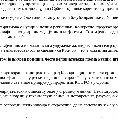
но се одржавају презентације руских универзитета, што омогућа
 од стотину младих људи из Србије годишње користи ову прилик
ске студенте. Ове године смо угостили будуће правнике са Униве
филмова о Русији и њеним регионима. Конкретно, пројекат браћ
и онлајн на популарним медијским платформама. Током једног од
и само за себе.
м заједницом и омладинским удружењима, ширимо њен географски
у заинтересованост за сарадњу са Русијом – то је нормална дипл
том је њихова позиција често непријатељска према Русији, шт
 плодотворан и конструктиван рад Координационог савета органи
инос уједињавању руске заједнице и спровођењу важних и неопхо
 недавно све више придружују пројектима КСОРС-а у Србији.
непријатељским ставом су овде у огромној мањини. Неки „профес
су изненађени у таквим случајевима. А истовремено, разумеју о ч
е ослободи неких илузија и стереотипа, да на сопствену земљу с