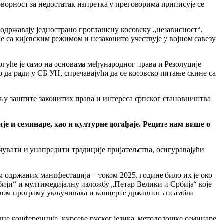
оворност за недостатак напретка у преговорима приписује се
 подржавају једнострано проглашену косовску „независност“.
е са кијевским режимом и незаконито учествује у војном савезу
гуће је само на основама међународног права и Резолуције
да ради у СБ УН, спречавајући да се косовско питање скине са
иљу заштите законитих права и интереса српског становништва
е и семинаре, као и културне догађаје. Реците нам више о
очувати и унапредити традиције пријатељства, осигуравајући
ем одржаних манифестација – током 2025. године било их је око
бији“ и мултимедијалну изложбу „Петар Велики и Србија“ које
 свом програму укључивала и концерте државног ансамбла
чне конференције, курсеве руског језика, методолошке семинаре