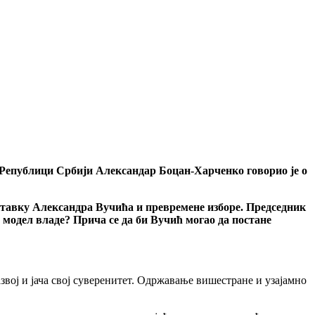
 Републици Србији Александар Боцан-Харченко говорио је о
ставку Александра Вучића и превремене изборе. Председник
 модел владе? Прича се да би Вучић могао да постане
вој и јача свој суверенитет. Одржавање вишестране и узајамно