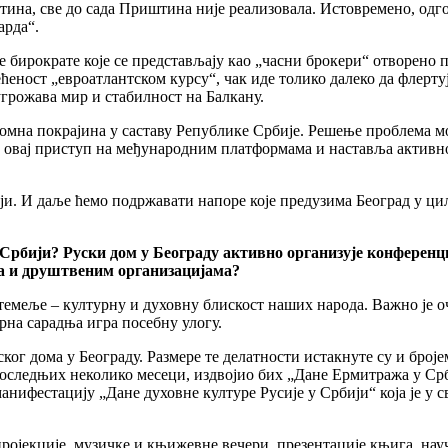
тина, све до сада Приштина није реализовала. Истовремено, одг
арда“.
ке бирократе које се представљају као „часни брокери“ отворено
еност „евроатлантском курсу“, чак иде толико далеко да флертуј
грожава мир и стабилност на Балкану.
омна покрајина у саставу Републике Србије. Решење проблема мо
 овај приступ на међународним платформама и наставља активно 
ији. И даље ћемо подржавати напоре које предузима Београд у ц
Србији? Руски дом у Београду активно организује конференциј
а и друштвеним организацијама?
 темеље – културну и духовну блискост наших народа. Важно је 
рна сарадња игра посебну улогу.
ског дома у Београду. Размере те делатности истакнуте су и број
последњих неколико месеци, издвојио бих „Дане Ермитража у Ср
анифестацију „Дане духовне културе Русије у Србији“ која је у
ројекције, музичке и књижевне вечери, презентације књига, нау