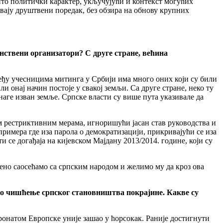
ито политички карактер, укључујући и контекст могућих
вају друштвени поредак, без обзира на обнову крупних
анствени организатори? С друге стране, већина
Међу учесницима митинга у Србији има много оних који су били
онај начин постоје у свакој земљи. Са друге стране, неко ту
снаге изван земље. Српске власти су више пута указивале да
м рестриктивним мерама, игноришући јасан став руководства и
римера где иза парола о демократизацији, прикривајући се иза
се догађаја на кијевском Мајдану 2013/2014. године, који су
рено саосећамо са српским народом и желимо му да кроз ова
ко чишћење српског становништва покрајине. Какве су
онатом Европске уније зашао у ћорсокак. Раније достигнути