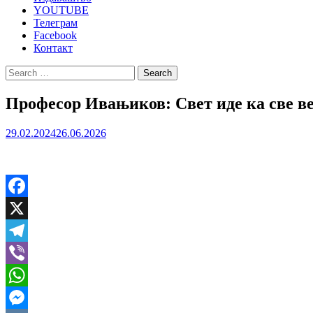
YOUTUBE
Телеграм
Facebook
Контакт
Search
for:
Професор Ивањиков: Свет иде ка све већ
29.02.2024
26.06.2026
Facebook
X
Telegram
Viber
WhatsApp