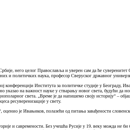
 Србије, него целог Православља и уверен сам да ће суверенитет С
вних и политичких наука, професор Сверуског државног универзи
ној конференцији Института за политичке студије у Београду, И
о указао на важност науке у стварању новог света, будући да нов
нополарног света. „Време је да напишемо своју историју“ – објаш
цеса ресуверенизације у свету.
не“, оценио је Ивањиков, полазећи од питања завађености словен
сторије и савремености. Без учешћа Русије у 19. веку можда не 