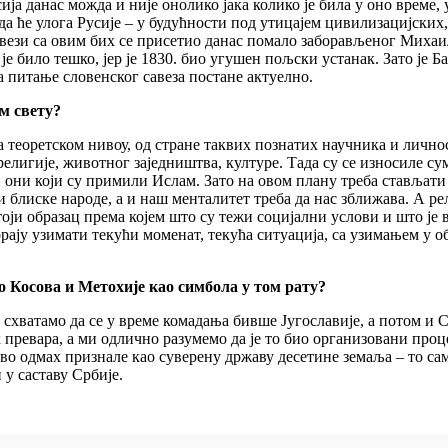
ја данас можда и није онолико јака колико је била у оно време, у
а ће улога Русије – у будућности под утицајем цивилизацијских
 вези са овим бих се присетио данас помало заборављеног Михаи
 је било тешко, јер је 1830. био угушен пољски устанак. Зато је
а питање словенског савеза постане актуелно.
м свету?
на теоретском нивоу, од стране таквих познатих научника и личн
елигије, животног заједништва, културе. Тада су се износиле су
они који су примили Ислам. Зато на овом плану треба стављати
 блиске народе, а и наш менталитет треба да нас зближава. А ре
постоји образац према којем што су тежи социјални услови и што је
орају узимати текући моменат, текућа ситуација, са узимањем у 
о Косова и Метохије као симбола у том рату?
хватамо да се у време комадања бивше Југославије, а потом и Срб
ревара, а ми одлично разумемо да је то био организовани процес
ово одмах признале као суверену државу десетине земаља – то сам
 у саставу Србије.