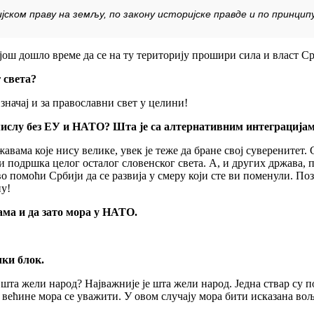
ријском праву на земљу, по закону историјске правде и по прин
 још дошло време да се на ту територију прошири сила и власт Срб
 света?
значај и за православни свет у целини!
смислу без ЕУ и НАТО? Шта је са алтернативним интеграциј
жавама које нису велике, увек је теже да бране свој суверенитет.
 и подршка целог осталог словенског света. А, и других држава, 
во помоћи Србији да се развија у смеру који сте ви поменули. По
ну!
ма и да зато мора у НАТО.
чки блок.
: шта жели народ? Најважније је шта жели народ. Једна ствар су п
већине мора се уважити. У овом случају мора бити исказана во