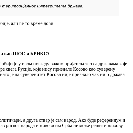
ципу територијалног интегритета државе.
ије, али ће то време доћи.
ама као ШОС и
БРИКС
?
 Србији је у овом погледу важно пријатељство са државама које
пре свега Русије, које нису признале Косово као суверену
знато је да суверенитет Косова није признало чак ни 5 држава
олитичари, а друга ствар је сам народ. Ако буде референдум и
ља српског народа и нико осим Срба не може решити њихову