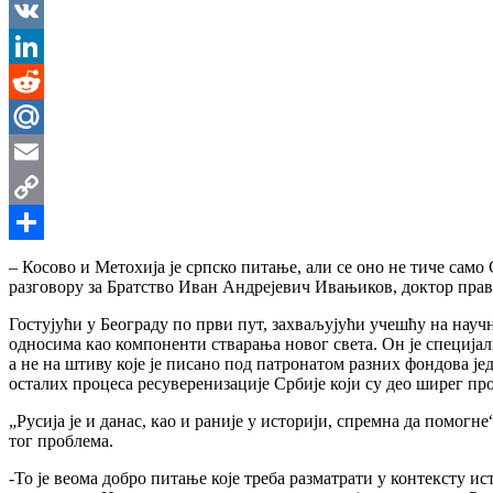
Messenger
VK
LinkedIn
Reddit
Mail.Ru
Email
Copy
Link
Share
– Косово и Метохија је српско питање, али се оно не тиче само
разговору за Братство Иван Андрејевич Ивањиков, доктор пра
Гостујући у Београду по први пут, захваљујући учешћу на науч
односима као компоненти стварања новог света. Он је специјалн
а не на штиву које је писано под патронатом разних фондова јед
осталих процеса ресуверенизације Србије који су део ширег про
„Русија је и данас, као и раније у историји, спремна да помог
тог проблема.
-То је веома добро питање које треба разматрати у контексту и