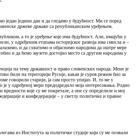
.
о један једини дан и да гледамо у будућност. Ми се поред
ловенске држеве државе са републиканским уређењем.
ликом, а то је уређење које има будућност. Али, имајући у
ели, у одређеним етапама историјског развоја има смисла и –
налазимо, и да схватимо и објаснимо народима да оштре мере
обно и да ћемо заузети достојно место са другим народима у
ренција на тему државност и право словенских народа. Мене је
ови били на територији Русије, какав је суров режим био за
ме говорили старији, ја сам просто упијао. И, то ме у
То је у одређеној мери предодредило моја интересовања. Родио
и вредности које су ме покретале, а оне су определиле и мој
едерације и конфедерације – у светлу политичке и правне
легама из Института за политичке студије који су ме позвали