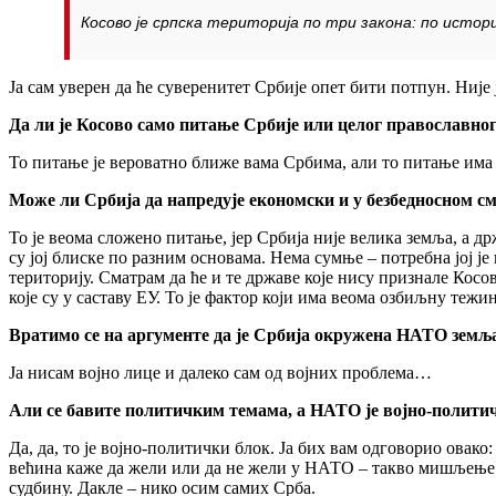
Косово је српска територија по три закона: по исто
Ја сам уверен да ће суверенитет Србије опет бити потпун. Није
Да ли је Косово
само питање Србије или целог православног
То питање је вероватно ближе вама Србима, али то питање има 
Може ли Србија да напредује економски и у безбедносном 
То је веома сложено питање, јер Србија није велика земља, а др
су јој блиске по разним основама. Нема сумње – потребна јој је
територију. Сматрам да ће и те државе које нису признале Косо
које су у саставу ЕУ. То је фактор који има веома озбиљну тежи
Вратимо се на аргументе да је Србија окружена НАТО земља
Ја нисам војно лице и далеко сам од војних проблема…
Али се бавите политичким темама, а НАТО је војно-полити
Да, да, то је војно-политички блок. Ја бих вам одговорио овако
већина каже да жели или да не жели у НАТО – такво мишљење 
судбину. Дакле – нико осим самих Срба.