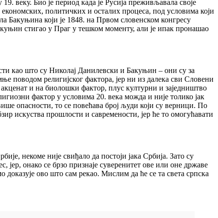
 19. веку. Био је период када је Русија преживљавала своје
, економских, политичких и осталих процеса, под условима који
ла Бакуњина који је 1848. на Првом словенском конгресу
 Бакуњин стигао у Праг у тешком моменту, али је ипак пронашао
ости као што су Николај Данилевски и Бакуњин – они су за
мње поводом религијског фактора, јер ни из далека сви Словени
 акценат и на биолошки фактор, плус културни и заједништво
лигиозни фактор у условима 20. века можда и није толико јак
 више опасности, то се повећава број људи који су верници. По
обзир искуства прошлости и савремености, јер ће то омогућавати
ије, некоме није свиђало да постоји јака Србија. Зато су
, јер, онако се брзо признаје суверенитет ове или оне државе
о доказује ово што сам рекао. Мислим да ће се та света српска