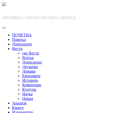
Skip
to
content
ХРОНИКА СРПСКО-РУСКИХ ОДНОСА
ПОЧЕТНА
Повеља
Доносиоци
Вести
све Вести
Војска
Доносиоци
Друштво
Држава
Економија
Историја
Коментари
Култура
Наука
Црква
Анализе
Књиге
Издаваштво