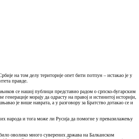
рбије на том делу територије опет бити потпун – истакао је у
тета правде.
вањиков се нашој публици представио радом о српско-бугарским
е генерације морају да одрасту на правој и истинитој историји,
њавао је више наврата, а у разговору за Братство дотакао се и
ских народа и тога може ли Русија да помогне у превазилажењу
би било оволико много суверених држава на Балканском