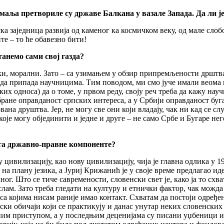
аља претвориле су државе Балкана у вазале Запада. Да ли је 
ска заједница развија од каменог ка космичком веку, од мале слоб
ите – то ће обавезно бити!
анемо сами свој газда
?
и, морални. Зато – са узимањем у обзир припремљености дрштва 
да припада научницима. Тим поводом, ми смо јуче имали веома и
их односа) да о томе, у првом реду, своју реч треба да кажу на
 бране оправданост српских интереса, а у Србији оправданост бу
ана друштва. Јер, не могу све они који владају, чак ни кад се 
оје могу објединити и једне и друге – не само Србе и Бугаре не
шта државно-правне компоненте?
 цивилизацију, као нову цивилизацију, чија је главна одлика у 
на плану језика, а Јуриј Крижанић је у своје време предлагао ид
ног. Што се тиче савремености, словенски свет је, како ја то сх
лам. Зато треба гледати на културу и етнички фактор, чак можд
а којима нисам раније имао контакт. Схватам да постоји одређе
и обичаји који се практикују и данас унутар неких словенских 
асним приступом, а у последњим деценијама су писани уџбеници и