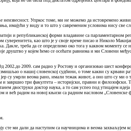
орију, која не би била под диктатом одређених центара и фондова
ове неизвесност. Упркос томе, ми не можемо да истовремено живим
а, имајући у виду и то што у савременим условима нису све с
тији и републиканској форми владавине са парламентарном репуб
м суверенитета, као што је у своје време писао и Николо Макијав
а. Дакле, треба да се определимо око тога у каквом моменту се 
ије друштво у којем ћемо се осећати равнима и ми Словени међус
 Од 2002.до 2009. сам радио у Ростову и организовао шест конфе
азмишљао о нашој словенској судбини, о томе какви су крвави рат
јер су умрли веома рано, имали тежак живот, а оно што су ми о то
ам и завршио три факултета – историјски, правни и филозофски. 
танем двоструки доктор наука, а то сам успео под утицајем идеја 
ом и већ радим на новој књизи са радним насловом „Словенске ф
м.
ју сте ми дали да наступим са научницима и веома захваљујем ко