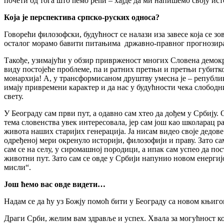
почети од тога што ћемо рећи – хајде да ми напишемо своју ист
Која је перспектива
с
рпско-руских односа?
Говорећи филозофски, будућност се налази иза завесе која се з
осталог морамо бавити питањима државно-правног прогнозирањ
Такође, узимајући у обзир приврженост многих Словена демокра
виду постојеће проблеме, па и ратних претњи и претњи губитко
монархија! А, у трансформисаном друштву умесна је – републик
имају привремени карактер и да нас у будућности чека слободн
свету.
У Београду сам први пут, а одавно сам хтео да дођем у Србију.
тема словенства увек интересовала, јер сам још као школарац р
живота наших старијих генерација. Ја нисам видео своје дедове 
одређеној мери окренуло историји, филозофији и праву. Зато с
сам се на селу, у сиромашној породици, а ипак сам успео да пос
животни пут. Зато сам се овде у Србији напунио новом енергиј
мисли“.
Још ћемо вас овде видети…
Надам се да ћу уз Божју помоћ бити у Београду са новом књиго
Драги Срби, желим вам здравље и успех. Хвала за могућност ко