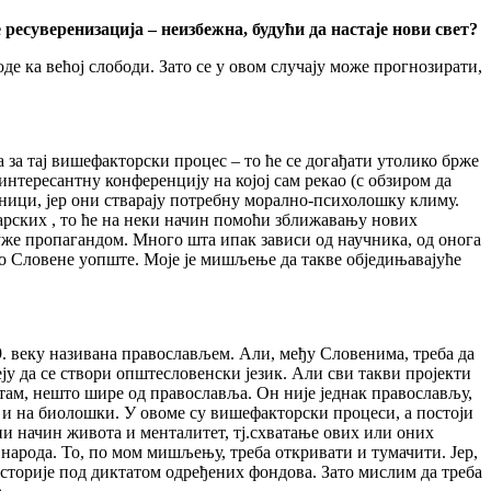
ресуверенизација – неизбежна, будући да настаје нови свет?
оде ка већој слободи. Зато се у овом случају може прогнозирати,
за тај вишефакторски процес – то ће се догађати утолико брже
нтересантну конференцију на којој сам рекао (с обзиром да
учници, јер они стварају потребну морално-психолошку климу.
гарских , то ће на неки начин помоћи зближавању нових
служе пропагандом. Много шта ипак зависи од научника, од онога
го Словене уопште. Моје је мишљење да такве обједињавајуће
19. веку називана православљем. Али, међу Словенима, треба да
еју да се створи општесловенски језик. Али сви такви пројекти
ватам, нешто шире од православља. Он није једнак православљу,
а и на биолошки. У овоме су вишефакторски процеси, а постоји
ни начин живота и менталитет, тј.схватање ових или оних
народа. То, по мом мишљењу, треба откривати и тумачити. Јер,
сторије под диктатом одређених фондова. Зато мислим да треба