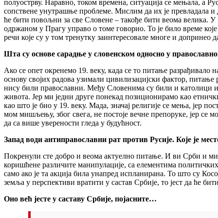
полуострву. Наравно, током времена, ситуација се мењала, а Руси
сопствене унутрашње проблеме. Мислим да их је превладала и д
ће бити повољни за све Словене – такође бити веома велика. У
одржаном у Прагу управо о томе говорио. То је било време које
речи које су у том тренутку заинтересовале многе и допринео д
Шта су основе сарадње у словенском односно у православно
Ако се опет окренемо 19. веку, када се то питање разрађивало 
основу својих радова узимали цивилизацијски фактор, питање р
нису били православни. Међу Словенима су били и католици и 
живота. Јер ми једни друге понекад позиционирамо као етнички
као што је био у 19. веку. Мада, значај религије се мења, јер 
мом мишљењу, због свега, не постоје вечне препоруке, јер се м
да са више уверености гледа у будућност.
Запад води антиправославни рат против Русије. Које је мест
Покренули сте добро и веома актуелно питање. И ви Срби и ми с
коришћене различите манипулације, са елементима политичких п
само ако је та акција била унапред испланирана. То што су Кос
земља у перспективи вратити у састав Србије, то јест да ће бити
Оно већ јесте
у саставу Србије, појасните…