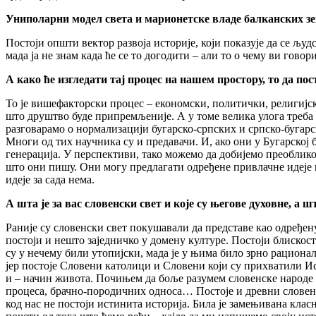
Униполарни модел света и марионетске владе балканских зем
Постоји општи вектор развоја историје, који показује да се људ
мада ја не знам када ће се то догодити – али то о чему ви говор
А к
ако
ће изгледати тај процес на нашем простору, то да
пост
То је вишефакторски процес – економски, политички, религијск
што друштво буде припремљеније. А у томе велика улога треба 
разговарамо о нормализацији бугарско-српских и српско-бугарск
Многи од тих научника су и предавачи. И, ако они у Бугарској
генерација. У перспективи, тако можемо да добијемо преобликов
што они пишу. Они могу предлагати одређене привлачне идеје к
идеје за сада нема.
А ш
та је
за вас
словенски свет и које су његове
духовне, а 
Раније су словенски свет покушавали да представе као одређену
постоји и нешто заједничко у домену културе. Постоји блискост 
су у нечему били утопијски, мада је у њима било зрно рационал
јер постоје Словени католици и Словени који су прихватили Ис
и – начин живота. Почињем да боље разумем словенске народе с
процеса, брачно-породичних односа… Постоје и древни словенск
код нас не постоји истинита историја. Била је замењивана кл