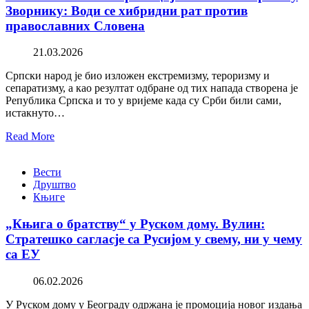
Зворнику: Води се хибридни рат против
православних Словена
21.03.2026
Српски народ је био изложен екстремизму, тероризму и
сепаратизму, а као резултат одбране од тих напада створена је
Република Српска и то у вријеме када су Срби били сами,
истакнуто…
Read More
Вести
Друштво
Књиге
„Књига о братству“ у Руском дому. Вулин:
Стратешко сагласје са Русијом у свему, ни у чему
са ЕУ
06.02.2026
У Руском дому у Београду одржана је промоција новог издања