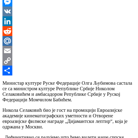
WhatsApp
Messenger
VK
LinkedIn
Reddit
Mail.Ru
Email
Copy
Link
Share
Министар културе Руске Федерације Олга Љубимова састала
се са министром културе Републике Србије Николом
Селаковићем и амбасадором Републике Србије у Руској
Федерацији Момчилом Бабићем.
Никола Селаковић био је гост на промоцији Евроазијске
академије кинематографских уметности и Отворене
евроазијске филмске награде „Дијамантски лептир“, која је
одржана у Москви.
„Дефинитивно се радујемо што ћемо видети наше српске