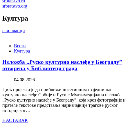
srbratstvo.ru
srbratstvo.org
Култура
сви чланци
Вести
Култура
Изложба „Руско културно наслеђе у Београду”
отворена у Библиотеци града
04.08.2026
Циљ пројекта је да приближи посетиоцима заједничко
културно наслеђе Србије и Русије Мултимедијална изложба
„Руско културно наслеђе у Београду”, која кроз фотографије и
пратеће текстове представља најзначајније трагове руског
историјског…
НАСТАВАК