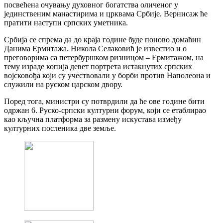
посвећена очувању духовног богатства оличеног у
јединственим манастирима и црквама Србије. Вернисаж ће
пратити наступи српских уметника.
Србија се спрема да до краја године буде поново домаћин
Данима Ермитажа. Никола Селаковић је известио и о
преговорима са петербуршком ризницом – Ермитажом, на
тему израде копија девет портрета истакнутих српских
војсковођа који су учествовали у борби против Наполеона и
служили на руском царском двору.
Поред тога, министри су потврдили да ће ове године бити
одржан 6. Руско-српски културни форум, који се етаблирао
као кључна платформа за размену искустава између
културних посленика две земље.