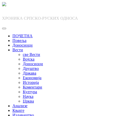
Skip
to
content
ХРОНИКА СРПСКО-РУСКИХ ОДНОСА
ПОЧЕТНА
Повеља
Доносиоци
Вести
све Вести
Војска
Доносиоци
Друштво
Држава
Економија
Историја
Коментари
Култура
Наука
Црква
Анализе
Књиге
Издаваштво