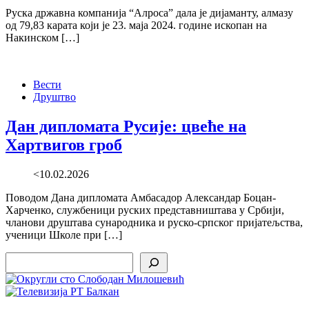
Руска државна компанија “Алроса” дала је дијаманту, алмазу
од 79,83 карата који је 23. маја 2024. године ископан на
Накинском […]
Вести
Друштво
Дан дипломата Русије: цвеће на
Хартвигов гроб
<10.02.2026
Поводом Дана дипломата Амбасадор Александар Боцан-
Харченко, службеници руских представништава у Србији,
чланови друштава сународника и руско-српског пријатељства,
ученици Школе при […]
Search