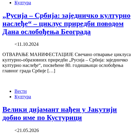
Култура
„Русија – Србија: заједничко културно
наслеђе“ – циклус приредби поводом
Дана ослобођења Београда
<11.10.2024
ОТВАРАЊЕ МАНИФЕСТАЦИЈЕ Свечано отварање циклуса
културно-образовних приредби „Русија – Србија: заједничко
културно наслеђе“, посвећене 80. годишњици ослобођења
главног града Србије […]
Вести
Култура
Велики дијамант нађен у Јакутији
добио име по Кустурици
<21.05.2026