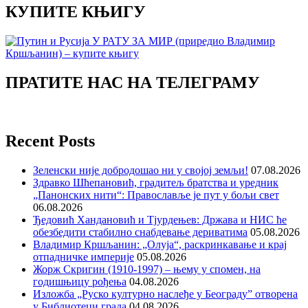
КУПИТЕ КЊИГУ
ПРАТИТЕ НАС НА ТЕЛЕГРАМУ
Recent Posts
Зеленски није добродошао ни у својој земљи!
07.08.2026
Здравко Шћепановић, градитељ братства и уредник
„Панонских нити“: Православље је пут у бољи свет
06.08.2026
Ђедовић Хандановић и Тјурдењев: Држава и НИС ће
обезбедити стабилно снабдевање дериватима
05.08.2026
Владимир Кршљанин: „Олуја“, раскринкавање и крај
отпадничке империје
05.08.2026
Жорж Скригин (1910-1997) – њему у спомен, на
годишњицу рођења
04.08.2026
Изложба „Руско културно наслеђе у Београду” отворена
у Библиотеци града
04.08.2026