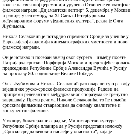
колеге на свечаној церемонији уручења Отворене евроазијске
филмске награде „Дијамантски лептир“ 5. децембра у Москви,
и раније, у септембру, на XI Санкт-Петербуршком
међународном форуму уједињених култура“, рекла је Олга
Љубимова.
Никола Селаковић је потврдио спремност Србије за учешће у
Евроазијској академији кинематографских уметности и новој
филмској награди.
Он је истакао и посебан значај овог сусрета – између посете
Патријарха српског Порфирија Москви и предстојећег доласка
председника Републике Србије Александра Вучића у Русију
на прославу 80. годишњице Велике Победе.
Олга Љубимова и Никола Селаковић разговарали су о развоју
заједничке руско-српске филмске продукције. Радови на
припреми релевантног међудржавног споразума се тренутно
завршавају. Према речима Николе Селаковића, то ће помоћи
српским филмским ствараоцима да снимају квалитетне и
конкурентне филмове.
У оквиру билатералне сарадње, Министарство културе
Републике Србије планира да у Русији представи изложбу
„Српско средњовековно наслеђе у опасности“, која је