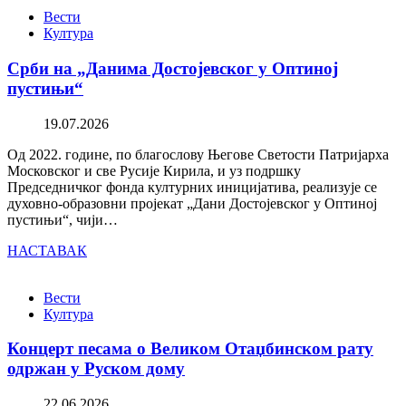
Вести
Култура
Срби на „Данима Достојевског у Оптиној
пустињи“
19.07.2026
Од 2022. године, по благослову Његове Светости Патријарха
Московског и све Русије Кирила, и уз подршку
Председничког фонда културних иницијатива, реализује се
духовно-образовни пројекат „Дани Достојевског у Оптиној
пустињи“, чији…
НАСТАВАК
Вести
Култура
Концерт песама о Великом Отаџбинском рату
одржан у Руском дому
22.06.2026