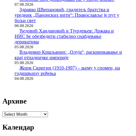
07.08.2026
Здравко Шћепановић, градитељ братства и
уредник „Панонских нити“: Православље је пут у
бољи свет
06.08.2026
Ђедовић Хандановић и Тјурдењев: Држава и
НИС ће обезбедити стабилно снабдевање
дериватима
05.08.2026
Владимир Кршљанин: „Олуја“, раскринкавање и
крај отпадничке империје
05.08.2026
Жорж Скригин (1910-1997) – њему у спомен, на
годишњицу рођења
04.08.2026
Архиве
Архиве
Календар