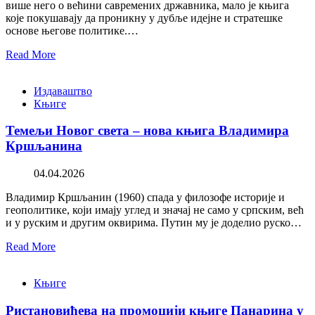
више него о већини савремених државника, мало је књига
које покушавају да проникну у дубље идејне и стратешке
основе његове политике.…
Read More
Издаваштво
Књиге
Темељи Новог света – нова књига Владимира
Кршљанина
04.04.2026
Владимир Кршљанин (1960) спада у филозофе историје и
геополитике, који имају углед и значај не само у српским, већ
и у руским и другим оквирима. Путин му је доделио руско…
Read More
Књиге
Ристановићева на промоцији књиге Панарина у