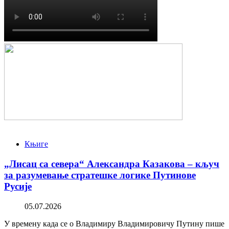
Књиге
„Лисац са севера“ Александра Казакова – кључ
за разумевање стратешке логике Путинове
Русије
05.07.2026
У времену када се о Владимиру Владимировичу Путину пише