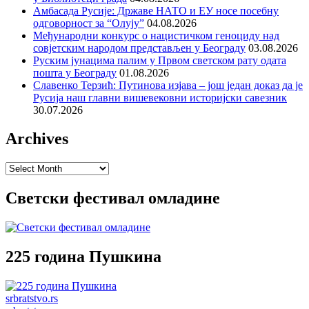
Амбасада Русије: Државе НАТО и ЕУ носе посебну
одговорност за “Олују”
04.08.2026
Међународни конкурс о нацистичком геноциду над
совјетским народом представљен у Београду
03.08.2026
Руским јунацима палим у Првом светском рату одата
пошта у Београду
01.08.2026
Славенко Терзић: Путинова изјава – још један доказ да је
Русија наш главни вишевековни историјски савезник
30.07.2026
Archives
Archives
Светски фестивал омладине
225 година Пушкина
srbratstvo.rs