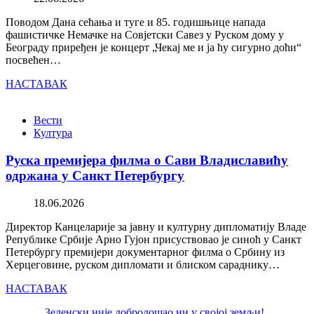
Поводом Дана сећања и туге и 85. годишњице напада
фашистичке Немачке на Совјетски Савез у Руском дому у
Београду приређен је концерт „Чекај ме и ја ћу сигурно доћи“
посвећен…
НАСТАВАК
Вести
Култура
Руска премијера филма о Сави Владиславићу
одржана у Санкт Петербургу
18.06.2026
Директор Канцеларије за јавну и културну дипломатију Владе
Републике Србије Арно Гујон присуствовао је синоћ у Санкт
Петербургу премијери документарног филма о Србину из
Херцеговине, руском дипломати и блиском сараднику…
НАСТАВАК
Зеленски није добродошао ни у својој земљи!