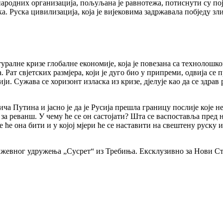
ародних организација, пољуљана је равнотежа, потиснути су пој
ка. Руска цивилизација, која је вијековима задржавала побједу з
ралне кризе глобалне економије, која је повезана са технолошко
 Рат свјетских размјера, који је дуго био у припреми, одвија с
ији. Сужава се хоризонт изласка из кризе, дјелује као да се здра
 Путина и јасно је да је Русија прешла границу послије које н
на за реванш. У чему ће се он састојати? Шта се васпоставља пре
е ће она бити и у којој мјери ће се наставити на свештену руску 
ижевног удружења „Сусрет“ из Требиња. Ексклузивно за Нови Ст