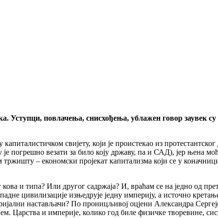
ка. Уступци, повлачења, снисхођења, ублажен говор заувек су 
у капиталистичком свијету, који је проистекао из протестантско
 је погрешно везати за било коју државу, па и САД), јер њена м
ом тржишту – економски пројекат капитализма који се у коначниц
кова и типа? Или другог садржаја? И, враћам се на једно од пре
западне цивилизације изњедрује једну империју, а источно крета
ријални настављачи? По проницљивој оцјени Александра Сергеј
ем. Царства и империје, колико год биле физичке творевине, сис