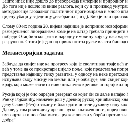
Зашто ипак није дошло до преображаја империје и природног н
До тога није дошло из више разлога, који су и производ унутра
методологије глобалног политичног прогнозирања и много шта 
цијену убаци у заједницу „изабраних”, итд). Био је то и произ
Слому 80-их година 20. вијека највише је допринио новоформир
разбарушеног либерализма коме је на олтар требало принијети 
побједи Отаџбинског рата и народну имовину коју су насамарен
разрушено. Стога је један од првих потеза руске власти био од
Метаисторијски задатак
Заблуда да свијет иде ка прогресу који је еволутиван траје већ
већ у томе да се прокрстари цијело поље, које представља поп
представља највишу тачку развитка, у односу на неке претход
испуњава своју мисију на земљи или је одбацује, али свијет ко
крају, који може значити ново циклично кретање историјских пр
Русија којој је био одређен резерват са којег би се даље напајао
Ранку Гојковићу, назначен још у древној руској хришћанској к
делу Слово (Реч) о закону и благодати истиче духовну силу ка
Дакле, у том ремек-делу древне руске књижевности, поред овога
пут оцртава и посебна мисија руског човека у борби против зла. 
добра”.