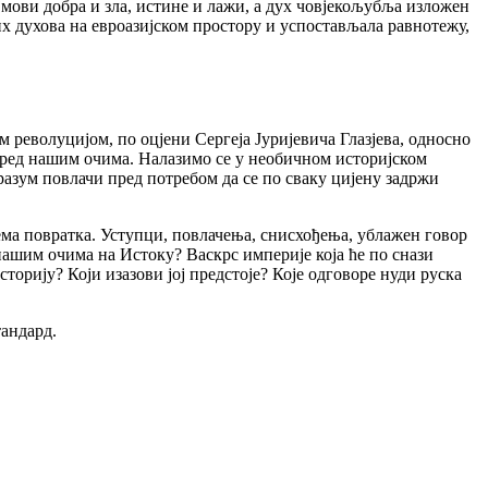
мови добра и зла, истине и лажи, а дух човјекољубља изложен
лих духова на евроазијском простору и успостављала равнотежу,
м револуцијом, по оцјени Сергеја Јуријевича Глазјева, односно
е пред нашим очима. Налазимо се у необичном историјском
в разум повлачи пред потребом да се по сваку цијену задржи
ема повратка. Уступци, повлачења, снисхођења, ублажен говор
д нашим очима на Истоку? Васкрс империје која ће по снази
историју? Који изазови јој предстоје? Које одговоре нуди руска
андард.