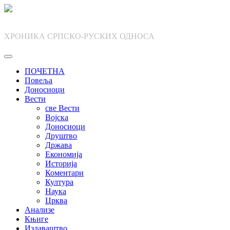
Skip
to
content
ХРОНИКА СРПСКО-РУСКИХ ОДНОСА
ПОЧЕТНА
Повеља
Доносиоци
Вести
све Вести
Војска
Доносиоци
Друштво
Држава
Економија
Историја
Коментари
Култура
Наука
Црква
Анализе
Књиге
Издаваштво