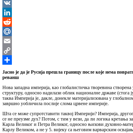
Messenger
VK
LinkedIn
Reddit
Mail.Ru
Email
Copy
Link
Share
Јасно је да је Русија прешла границу после које нема поврат
реванш
Нова западна империја, као глобалистичка творевина створена 
структуру, односно надилази облик националне државе (стога ју
таква Империја је, дакле, донекле материјализована у глобалн
завршно уобличила послије слома црвене империје.
Шта се може супротставити таквој Империји? Империја, другог 
се не преузме дух? Потом, с тим у вези, да ли логика кретања 
Карла Великог и Петра Великог, односно њихови духовно-мате
Карлу Великом, а не у 5. вијеку са његовим варварским освајањ