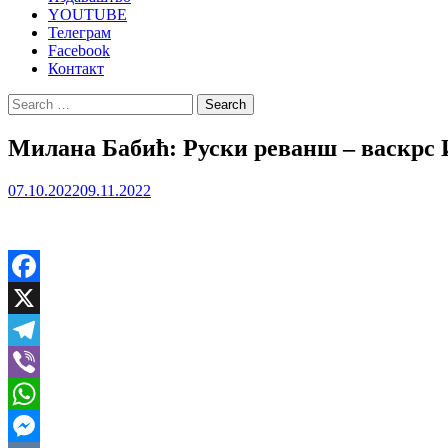
YOUTUBE
Телеграм
Facebook
Контакт
Search
for:
Милана Бабић: Руски реванш – васкрс 
07.10.2022
09.11.2022
Facebook
X
Telegram
Viber
WhatsApp