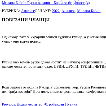
Милана Бабић: Руски реванш – Борба за будућност (4)
РУБРИКА:
Анализе
ОЗНАКЕ:
2022
,
Анализе
,
Милана Бабић
ПОВЕЗАНИ ЧЛАНЦИ
Post
navigation
Од исхода рата у Украјини зависи судбина Русије, а у коначниц
умиру оне траже нове…
Русија као темељ руске државности" на научној конференцији „
делове можете прочитати овде: ПРВИ, ДРУГИ, ТРЕЋИ, ЧЕТВ
Која решења је нудила Русија Рјуриковича, која Русија Романо
империја постоји? Прогнозе, анализе, домишљања; самјеравањ
Previous:
Додик честитао 70. рођендан Путину