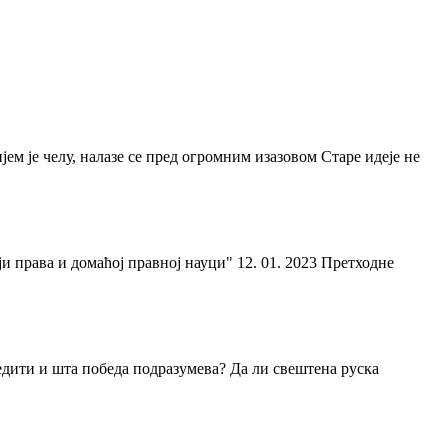
ем је челу, налазе се пред огромним изазовом Старе идеје не
 права и домаћој правној науци" 12. 01. 2023 Претходне
бедити и шта победа подразумева? Да ли свештена руска