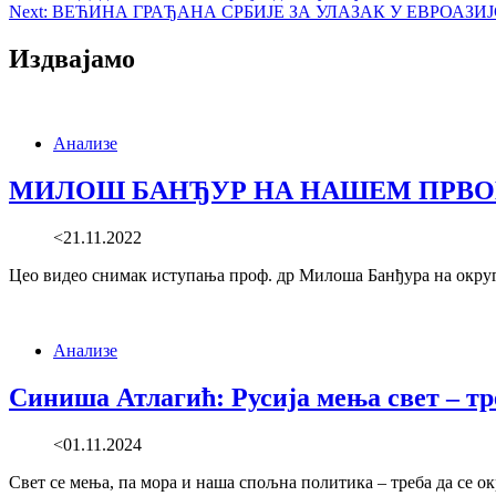
Next:
ВЕЋИНА ГРАЂАНА СРБИЈЕ ЗА УЛАЗАК У ЕВРОАЗИ
Издвајамо
Анализе
МИЛОШ БАНЂУР НА НАШЕМ ПРВОМ
<21.11.2022
Цео видео снимак иступања проф. др Милоша Банђура на округло
Анализе
Синиша Атлагић: Русија мења свет – тр
<01.11.2024
Свет се мења, па мора и наша спољна политика – треба да се 