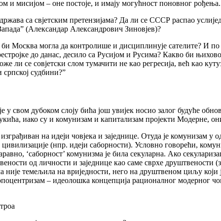
ом и мисијом – оне постоје, и имају могућност поновног рођења.
ла држава са свјетским претензијама? Да ли се СССР распао услије
а Запада” (Александар Александрович Зиновјев)?
и Москва могла да контролише и дисциплинује сателите? И по ко
рестројке до данас, десило са Русијом и Русима? Какво би њихово
оже ли се совјетски слом тумачити не као регресија, већ као ку
и српској судбини?”
и је у свом дубоком слоју бића још увијек носио залог будуће обн
кића, иако су и комунизам и капитализам пројекти Mодерне, они
 изграђиван на идеји човјека и заједнице. Отуда је комунизам у
цивилизације (нпр. идеји саборности). Условно говорећи, комуни
равно, ‘саборност’ комунизма је била секуларна. Ако секулариз
вености од личности и заједнице као саме сврхе друштвености (зб
ма није темељила на вриједности, него на друштвеном циљу који 
опоцентризам – идеолошка концепција рационалног модерног човј
троа