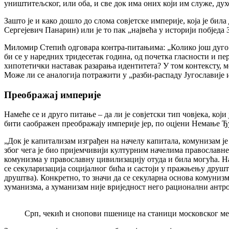
уништитељског, или оба, и све док има оних који им служе, дух
Зашто је и како дошло до слома совјетске империје, која је би
Сергејевич Панарин) или је то пак „највећа у историји побјед
Миломир Степић одговара контра-питањима: „Колико још дуго б
би се у наредних тридесетак година, од почетка гласности и пе
хипотетички наставак разарања идентитета? У том контексту, м
Може ли се аналогија потражити у „разби-распаду Југославије 
Преображај империје
Намеће се и друго питање – да ли је совјетски тип човјека, кој
бити саображен преображају империје јер, по оцјени Немање Ђу
„Док је капитализам изграђен на начелу капитала, комунизам је
због чега је био пријемчивији културним начелима православне 
комунизма у православну цивилизацију отуда и била могућа. На
се секуларизација социјалног бића и састоји у пражњењу друшт
друштва). Конкретно, то значи да се секуларна основа комуниз
хуманизма, а хуманизам није вриједност него рационални антр
Срп, чекић и снопови пшенице на станици московског ме