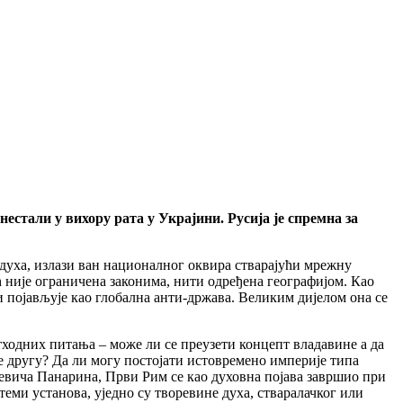
нестали у вихору рата у Украјини. Русија је спремна за
г духа, излази ван националног оквира стварајући мрежну
оћ није ограничена законима, нити одређена географијом. Као
и појављује као глобална анти-држава. Великим дијелом она се
тходних питања – може ли се преузети концепт владавине а да
ње другу? Да ли могу постојати истовремено империје типа
евича Панарина, Први Рим се као духовна појава завршио при
теми установа, уједно су творевине духа, стваралачког или