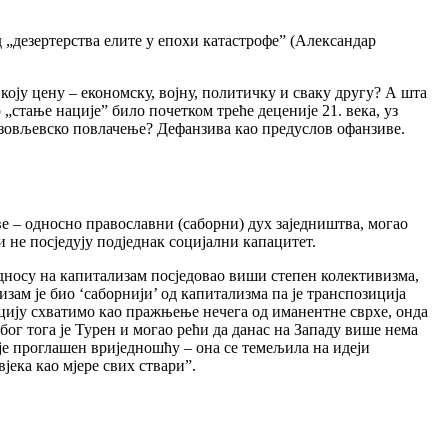
д „дезертерства елите у епохи катастрофе” (Александар
ју цену – економску, војну, политичку и сваку другу? А шта
 „стање нације” било почетком треће деценије 21. века, уз
тузовљевско повлачење? Дефанзива као предуслов офанзиве.
ове – односно православни (саборни) дух заједништва, могао
 не посједују подједнак социјални капацитет.
 односу на капитализам посједовао виши степен колективизма,
зам је био ‘саборнији’ од капитализма па је транспозиција
ацију схватимо као пражњење нечега од иманентне сврхе, онда
ог тога је Турен и могао рећи да данас на Западу више нема
је проглашен вриједношћу – она се темељила на идеји
ека као мјере свих ствари”.