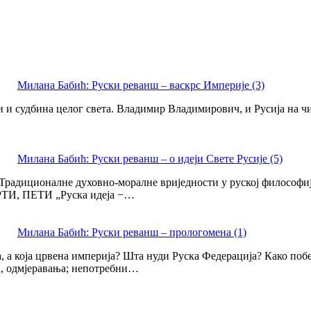
Милана Бабић: Руски реванш – васкрс Империје (3)
и и судбина целог света. Владимир Владимирович, и Русија на чиј
Милана Бабић: Руски реванш – o идеји Свете Русије (5)
Традиционалне духовно-моралне вриједности у руској философији
РТИ, ПЕТИ „Руска идеја −…
Милана Бабић: Руски реванш – прологомена (1)
ва, а која црвена империја? Шта нуди Руска Федерација? Како по
а, одмјеравања; непотребни…