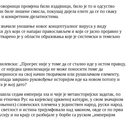
аговорници промјена били издајници, било је то и одсуство
 биле лишене смисла, покушај дијела елите да се по сваку
о и конкретним дјелатностима.
и значиле уношење новог концептуалног вируса у виду
 дух који се напајао православљем и који се јасно пројавио у
тварено је у области образовања које је системски и темељно
нилевски: „Прогрес није у томе да се стално иде у истом правцу,
о се ниједна цивилизација не може поносити тиме да
оприноси на свој начин творачком или рушилачком елементу,
 припада завршно руковођење историјом иде ка новом потопу и
а је њој дато?
рушила седам империја зла и чије је метаисторијски задатак, по
 етнички Рус на кијевској црквеној катедри, у свом значајном
ињених) словенских племена у јединствен народ, руски народ.
 светлост и истина тријумфовали над законом, овде се по први
усију и на крају се разбијале у борби са руском „империјом