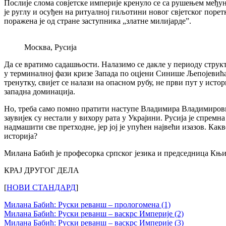
Послије слома совјетске империје кренуло се са рушењем међун
је руглу и осуђен на ритуалној гиљотини новог свјетског порет
поражена је од стране заступника „златне милијарде”.
Москва, Русија
Да се вратимо садашњости. Налазимо се дакле у периоду структу
у терминалној фази кризе Запада по оцјени Синише Љепојевића.
тренутку, свијет се налази на опасном рубу, не први пут у истор
западна доминација.
Но, треба само помно пратити наступе Владимира Владимировича
заувијек су нестали у вихору рата у Украјини. Русија је спрем
надмашити све претходне, јер јој је упућен највећи изазов. Какв
историја?
Милана Бабић је професорка српског језика и председница Књ
КРАЈ ДРУГОГ ДЕЛА
[
НОВИ СТАНДАРД
]
Милана Бабић: Руски реванш – прологомена (1)
Милана Бабић: Руски реванш – васкрс Империје (2)
Милана Бабић: Руски реванш – васкрс Империје (3)