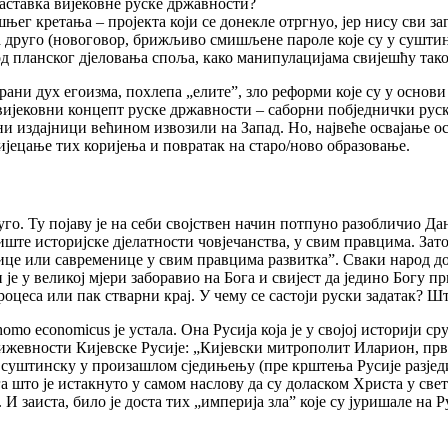
аставка вијековне руске државности?
шњег кретања – пројекта који се донекле отргнуо, јер нису сви з
друго (новоговор, брижљиво смишљене пароле које су у суштини
вод планског дјеловања споља, како манипулацијама свијешћу так
ани дух егоизма, похлепа „елите”, зло реформи које су у основ
вијековни концепт руске државности – саборни побједнички руски
и издајници већином извозили на Запад. Но, највеће освајање ос
сијецање тих коријења и повратак на старо/ново образовање.
 дуго. Ту појаву је на себи својствен начин потпуно разобличио Да
риште историјске дјелатности човјечанства, у свим правцима. Зат
нице или савременице у свим правцима развитка”. Сваки народ д
ји је у великој мјери заборавио на Бога и свијест да једино Богу
оцеса или пак стварни крај. У чему се састоји руски задатак? Шт
 homo economicus је устала. Она Русија која је у својој историји с
њижевности Кијевске Русије: „Кијевски митрополит Иларион, први
о суштинску у произашлом сједињењу (пре крштења Русије разјед
 што је истакнуто у самом наслову да су доласком Христа у свет
И заиста, било је доста тих „империја зла” које су јуришале на Р