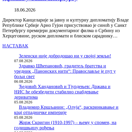
18.06.2026
Директор Канцеларије за јавну и културну дипломатију Владе
Републике Србије Арно Гујон присуствовао је синоћ у Санкт
Петербургу премијери документарног филма о Србину из
Херцеговине, руском дипломати и блиском сараднику…
НАСТАВАК
Зеленски није добродошао ни у својој земљи!
07.08.2026
Здравко Шћепановић, градитељ братства и
уредник „Панонских нити“: Православље је пут у
бољи свет
06.08.2026
Ђедовић Хандановић и Тјурдењев: Држава и
НИС ће обезбедити стабилно снабдевање
дериватима
05.08.2026
Владимир Кршљанин: „Олуја“, раскринкавање и
крај отпадничке империје
05.08.2026
Жорж Скригин (1910-1997) – њему у спомен, на
годишњицу рођења