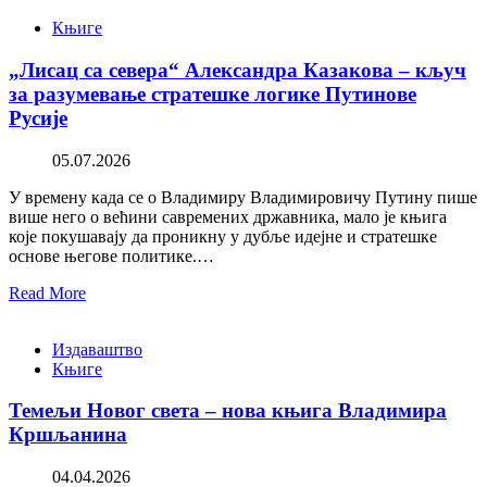
Књиге
„Лисац са севера“ Александра Казакова – кључ
за разумевање стратешке логике Путинове
Русије
05.07.2026
У времену када се о Владимиру Владимировичу Путину пише
више него о већини савремених државника, мало је књига
које покушавају да проникну у дубље идејне и стратешке
основе његове политике.…
Read More
Издаваштво
Књиге
Темељи Новог света – нова књига Владимира
Кршљанина
04.04.2026