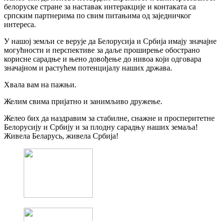
белоруске стране за наставак интеракције и контаката са
српским партнерима по свим питањима од заједничког
интереса.
У нашој земљи се верује да Белорусија и Србија имају значајне
могућности и перспективе за даље проширење обострано
корисне сарадње и њено довођење до нивоа који одговара
значајном и растућем потенцијалу наших држава.
Хвала вам на пажњи.
Желим свима пријатно и занимљиво дружење.
Желео бих да наздравим за стабилне, снажне и просперитетне
Белорусију и Србију и за плодну сарадњу наших земаља!
Живела Беларусь, живела Србија!