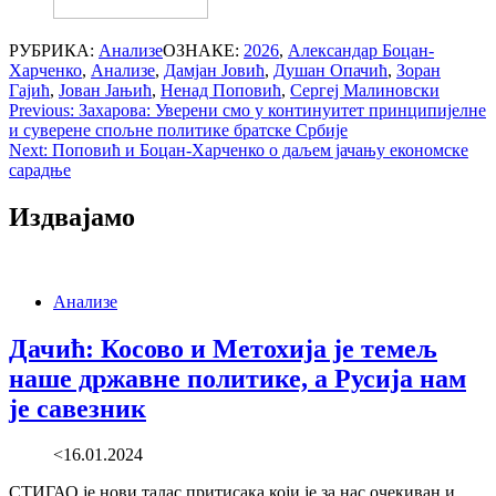
РУБРИКА:
Анализе
ОЗНАКЕ:
2026
,
Александар Боцан-
Харченко
,
Анализе
,
Дамјан Јовић
,
Душан Опачић
,
Зоран
Гајић
,
Јован Јањић
,
Ненад Поповић
,
Сергеј Малиновски
Post
Previous:
Захарова: Уверени смо у континуитет принципијелне
и суверене спољне политике братске Србије
navigation
Next:
Поповић и Боцан-Харченко о даљем јачању економске
сарадње
Издвајамо
Анализе
Дачић: Косово и Метохија је темељ
наше државне политике, а Русија нам
је савезник
<16.01.2024
СТИГАО је нови талас притисака који је за нас очекиван и