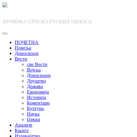
Skip
to
content
ХРОНИКА СРПСКО-РУСКИХ ОДНОСА
ПОЧЕТНА
Повеља
Доносиоци
Вести
све Вести
Војска
Доносиоци
Друштво
Држава
Економија
Историја
Коментари
Култура
Наука
Црква
Анализе
Књиге
Издаваштво