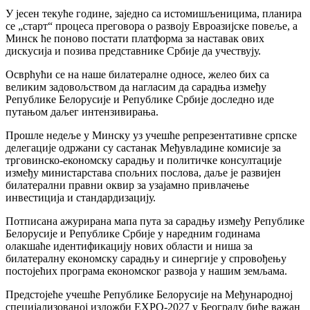
У јесен текуће године, заједно са истомишљеницима, планира
се „старт“ процеса преговора о развоју Евроазијске повеље, а
Минск ће поново постати платформа за наставак ових
дискусија и позива представнике Србије да учествују.
Осврћући се на наше билатералне односе, желео бих са
великим задовољством да нагласим да сарадња између
Републике Белорусије и Републике Србије доследно иде
путањом даљег интензивирања.
Прошле недеље у Минску уз учешће репрезентативне српске
делегације одржани су састанак Међувладине комисије за
трговинско-економску сарадњу и политичке консултације
између министарстава спољних послова, даље је развијен
билатерални правни оквир за узајамно привлачење
инвестиција и стандардизацију.
Потписана ажурирана мапа пута за сарадњу између Републике
Белорусије и Републике Србије у наредним годинама
олакшаће идентификацију нових области и ниша за
билатералну економску сарадњу и синергије у спровођењу
постојећих програма економског развоја у нашим земљама.
Предстојеће учешће Републике Белорусије на Међународној
специјализованој изложби EXPO-2027 у Београду биће важан