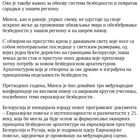
Ово је такође важно за обнову система безбедности и повратак
сарадњи у нашем региону.
Минск, као и раније, упркос свему, не одустаје од своје
искрене жеље да промовише обнављање мира и обезбеђивање
безбедности у нашем региону и на ширем нивоу.
С обзиром на присуство криза у данашњем свету које носе са
собом непоправљиве последице у светским размерама, од
којих једна букти директно на границама Белорусије, наша
земља дели став и приступе оних држава које препознају
хитну потребу за новом безбедносном архитектуром.
Архитектуром која је отворена за све државе и изграђена на
принципима недељивости безбедности.
Претходних година, Минск је био домаћин три међународне
конференције на високом нивоу са широким кругом учесника,
посвећених теми евроазијске безбедности.
Белорусија је иницирала израду новог програмског документа
– Евроазијске повеље о мултиполарности и различитости у 21.
веку, која би могла да буде основ за формулисање оквирних
принципа безбедносне архитектуре на евроазијском простору.
Белорусија и Русија, која је подржала идеју Евроазијске
повеље, заједнички је промовишу на међународној сцени.