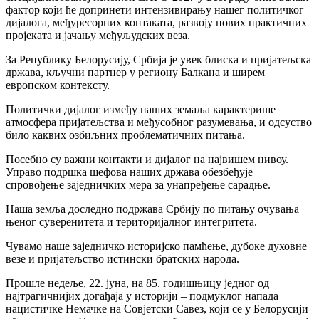
фактор који ће допринети интензивирању нашег политичког
дијалога, међуресорних контаката, развоју нових практичних
пројеката и јачању међуљудских веза.
За Републику Белорусију, Србија је увек блиска и пријатељска
држава, кључни партнер у региону Балкана и ширем
европском контексту.
Политички дијалог између наших земаља карактерише
атмосфера пријатељства и међусобног разумевања, и одсуство
било каквих озбиљних проблематичних питања.
Посебно су важни контакти и дијалог на највишем нивоу.
Управо подршка шефова наших држава обезбеђује
спровођење заједничких мера за унапређење сарадње.
Наша земља доследно подржава Србију по питању очувања
њеног суверенитета и територијалног интегритета.
Чувамо наше заједничко историјско памћење, дубоке духовне
везе и пријатељство истински братских народа.
Прошле недеље, 22. јуна, на 85. годишњицу једног од
најтрагичнијих догађаја у историји – подмуклог напада
нацистичке Немачке на Совјетски Савез, који се у Белорусији