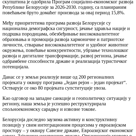
скупштина је одобрила Програм социјално-економског развоја
Републике Белорусије за 2026-2030. годину, са планираним
повећањем бруто домаћег производа за овај период 15,8%.
Међу приоритетима програма развоја Белорусије су
национална демографска сигурност, јачање здравља нације и
подршка породицама, обезбеђивање висококвалитетног
образовања и промоција развоја хармоничне и патриотске
личности, стварање висококвалитетног и удобног животног
окружења, повећање конкурентности, убрзање технолошког
развоја и дигиталне трансформације, развој региона, јачање
одбрамбене способности државе и реализација туристичког
потенцијала.
Данас се у земљи реализује више од 200 регионалних
пројеката у оквиру програма „Један рејон – један пројекат“.
Остварује се око 80 пројеката супституције увоза.
Као одговор на западне санкције и геополитичку ситуацију у
региону, наша земља је успешно реструктурирала
спољноекономску сарадњу и извозне токове.
Белорусија доследно заузима активну и конструктивну
позицију у свим интеграционим процесима у евроазијском
простору – у оквиру Савезне државе, Евроазијског економског
савеза, Заједнице независних држава, Организације уговора о