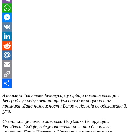
Viber
WhatsApp
Messenger
VK
LinkedIn
Reddit
Mail.Ru
Email
Copy
Link
Share
Амбасада Републике Белорусије у Србији организовала је у
Београду у среду свечани пријем поводом националног
празника, Дана независности Белорусије, који се обележава 3.
јула.
Свечаност је почела химнама Републике Белорусије и
Републике Србије, које је отпевала позната белоруска
уметница Дарја Исакович. Након тога присутнима се