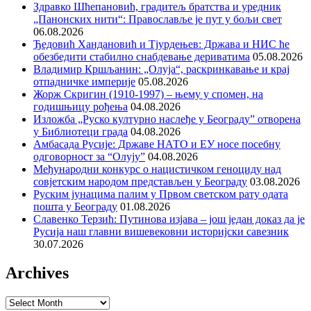
Здравко Шћепановић, градитељ братства и уредник
„Панонских нити“: Православље је пут у бољи свет
06.08.2026
Ђедовић Хандановић и Тјурдењев: Држава и НИС ће
обезбедити стабилно снабдевање дериватима
05.08.2026
Владимир Кршљанин: „Олуја“, раскринкавање и крај
отпадничке империје
05.08.2026
Жорж Скригин (1910-1997) – њему у спомен, на
годишњицу рођења
04.08.2026
Изложба „Руско културно наслеђе у Београду” отворена
у Библиотеци града
04.08.2026
Амбасада Русије: Државе НАТО и ЕУ носе посебну
одговорност за “Олују”
04.08.2026
Међународни конкурс о нацистичком геноциду над
совјетским народом представљен у Београду
03.08.2026
Руским јунацима палим у Првом светском рату одата
пошта у Београду
01.08.2026
Славенко Терзић: Путинова изјава – још један доказ да је
Русија наш главни вишевековни историјски савезник
30.07.2026
Archives
Archives