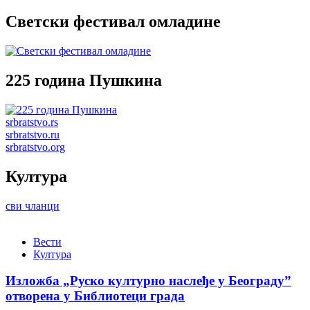
Светски фестивал омладине
225 година Пушкина
srbratstvo.rs
srbratstvo.ru
srbratstvo.org
Култура
сви чланци
Вести
Култура
Изложба „Руско културно наслеђе у Београду”
отворена у Библиотеци града