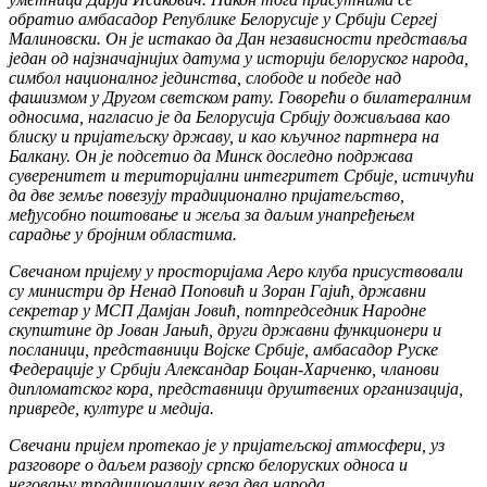
обратио амбасадор Републике Белорусије у Србији Сергеј
Малиновски. Он је истакао да Дан независности представља
један од најзначајнијих датума у историји белоруског народа,
симбол националног јединства, слободе и победе над
фашизмом у Другом светском рату. Говорећи о билатералним
односима, нагласио је да Белорусија Србију доживљава као
блиску и пријатељску државу, и као кључног партнера на
Балкану. Он је подсетио да Минск доследно подржава
суверенитет и територијални интегритет Србије, истичући
да две земље повезују традиционално пријатељство,
међусобно поштовање и жеља за даљим унапређењем
сарадње у бројним областима.
Свечаном пријему у просторијама Аеро клуба присуствовали
су министри др Ненад Поповић и Зоран Гајић, државни
секретар у МСП Дамјан Јовић, потпредседник Народне
скупштине др Јован Јањић, други државни функционери и
посланици, представници Војске Србије, амбасадор Руске
Федерације у Србији Александар Боцан-Харченко, чланови
дипломатског кора, представници друштвених организација,
привреде, културе и медија.
Свечани пријем протекао је у пријатељској атмосфери, уз
разговоре о даљем развоју српско белоруских односа и
неговању традиционалних веза два народа.