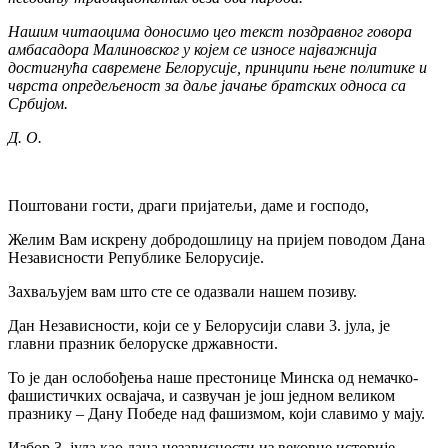
Нашим читаоцима доносимо цео текст поздравног говора
амбасадора Малиновског у којем се износе најважнија
достигнућа савремене Белорусије, принципи њене политике и
чврста опредељеност за даље јачање братских односа са
Србијом.
Д. О.
Поштовани гости, драги пријатељи, даме и господо,
Желим Вам искрену добродошлицу на пријем поводом Дана
Независности Републике Белорусије.
Захваљујем вам што сте се одазвали нашем позиву.
Дан Независности, који се у Белорусији слави 3. јула, је
главни празник белоруске државности.
То је дан ослобођења наше престонице Минска од немачко-
фашистичких освајача, и сазвучан је још једном великом
празнику – Дану Победе над фашизмом, који славимо у мају.
Избор 3. јула као дана независности из вековне историје