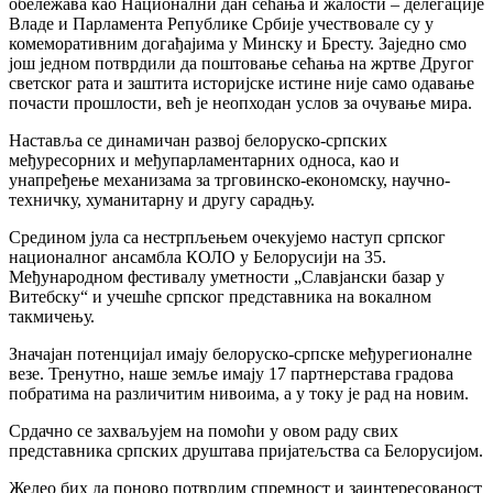
обележава као Национални дан сећања и жалости – делегације
Владе и Парламента Републике Србије учествовале су у
комеморативним догађајима у Минску и Бресту. Заједно смо
још једном потврдили да поштовање сећања на жртве Другог
светског рата и заштита историјске истине није само одавање
почасти прошлости, већ је неопходан услов за очување мира.
Наставља се динамичан развој белоруско-српских
међуресорних и међупарламентарних односа, као и
унапређење механизама за трговинско-економску, научно-
техничку, хуманитарну и другу сарадњу.
Средином јула са нестрпљењем очекујемо наступ српског
националног ансамбла КОЛО у Белорусији на 35.
Међународном фестивалу уметности „Славјански базар у
Витебску“ и учешће српског представника на вокалном
такмичењу.
Значајан потенцијал имају белоруско-српске међурегионалне
везе. Тренутно, наше земље имају 17 партнерстава градова
побратима на различитим нивоима, а у току је рад на новим.
Срдачно се захваљујем на помоћи у овом раду свих
представника српских друштава пријатељства са Белорусијом.
Желео бих да поново потврдим спремност и заинтересованост