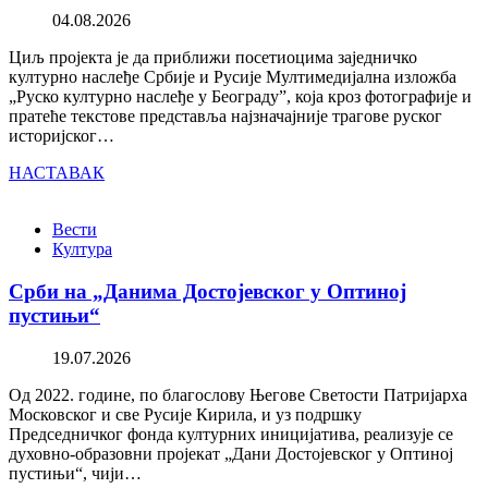
04.08.2026
Циљ пројекта је да приближи посетиоцима заједничко
културно наслеђе Србије и Русије Мултимедијална изложба
„Руско културно наслеђе у Београду”, која кроз фотографије и
пратеће текстове представља најзначајније трагове руског
историјског…
НАСТАВАК
Вести
Култура
Срби на „Данима Достојевског у Оптиној
пустињи“
19.07.2026
Од 2022. године, по благослову Његове Светости Патријарха
Московског и све Русије Кирила, и уз подршку
Председничког фонда културних иницијатива, реализује се
духовно-образовни пројекат „Дани Достојевског у Оптиној
пустињи“, чији…