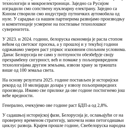
технологији и микроелектроници. Заједно са Русијом
изградили смо сопствену нуклеарну електрану. Заједно са
Кином створили смо индустрију путничких аутомобила од
нуле. У сарадњи са нашим партнерима развијамо производњу
и компетенције усмерене на постизање технолошког
суверенитета.
У 2023. и 2024. години, белоруска економија је расла стопом
већом од светског просека, а у прошлој и у текућој години
одржавамо умерен раст упркос изазовним спољним условима.
Данас Белорусија не само у потпуности обезбеђује своју
прехрамбену сигурност, већ и помаже у пољопривредним
технологијама другим земљама, извози храну за тржишта
више од 100 земаља света.
На основу резултата 2025. године постављен је историјски
рекорд од 10 милијарди долара у извозу пољопривредних
производа. Имамо све прилике да ове године постигнемо још
веће вредности.
Генерално, очекујемо ове године раст БДП-а од 2,8%.
У садашњој историјској фази, Белорусија је, ослањајући се на
проверену временом стратегију, започела нови петогодишњи
циклус развоја. Крајем прошле године, Свебелоруска народна