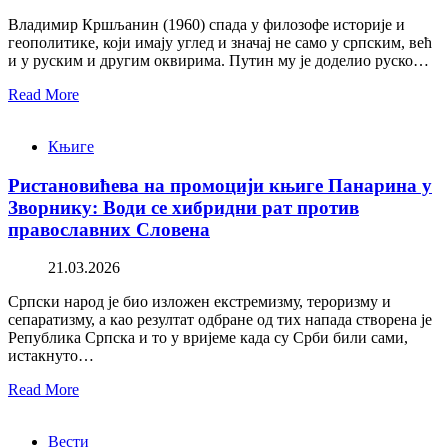
Владимир Кршљанин (1960) спада у филозофе историје и
геополитике, који имају углед и значај не само у српским, већ
и у руским и другим оквирима. Путин му је доделио руско…
Read More
Књиге
Ристановићева на промоцији књиге Панарина у
Зворнику: Води се хибридни рат против
православних Словена
21.03.2026
Српски народ је био изложен екстремизму, тероризму и
сепаратизму, а као резултат одбране од тих напада створена је
Република Српска и то у вријеме када су Срби били сами,
истакнуто…
Read More
Вести