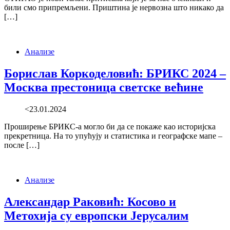
били смо припремљени. Приштина је нервозна што никако да
[…]
Анализе
Борислав Коркоделовић: БРИКС 2024 –
Москва престоница светске већине
<23.01.2024
Проширење БРИКС-а могло би да се покаже као историјска
прекретница. На то упућују и статистика и географске мапе –
после […]
Анализе
Александар Раковић: Косово и
Метохија су европски Јерусалим