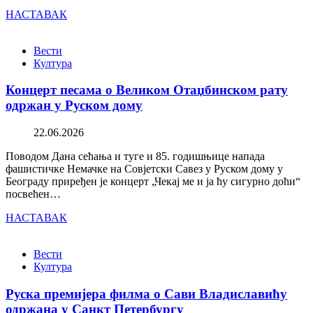
НАСТАВАК
Вести
Култура
Концерт песама о Великом Отаџбинском рату
одржан у Руском дому
22.06.2026
Поводом Дана сећања и туге и 85. годишњице напада
фашистичке Немачке на Совјетски Савез у Руском дому у
Београду приређен је концерт „Чекај ме и ја ћу сигурно доћи“
посвећен…
НАСТАВАК
Вести
Култура
Руска премијера филма о Сави Владиславићу
одржана у Санкт Петербургу