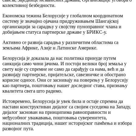
колективној безбедности.
Економска тежина Белорусије у глобалном координатном
систему је значајно ојачана придруживањем Шангајској
организацији за сарадњу у својству пуноправног члана и
добијањем статуса партнерске државе у БРИКС-у.
Активно се развија сарадња у различитим областима са
земљама Африке, Азије и Латинске Америке.
Белорусија је доказала да нас политика принуде путем
санкција само чини јачима. И постоји велики број земаља у
свету које су спремне не само да сарађују са нама, већ и да
развијају партнерске, пријатељске, савезничке и обострано
корисне односе. Они се заснивају на поверењу у Белорусију
као партнера, поштовању нашег доследног става, признању
квалитета свега што радимо.
Истовремено, Белорусија је увек била и остаје спремна да
настави конструктиван дијалог са својим суседима на Западу,
дијалог заснован на принципима равноправности и
међусобног уважавања, поштовања суверенитета,
националних традиција, нашег историјског памћења и избора
развојног пута.