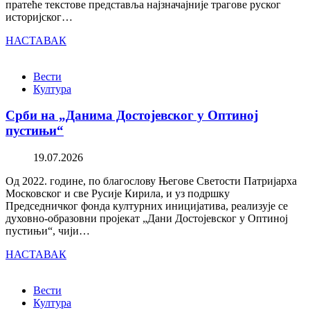
пратеће текстове представља најзначајније трагове руског
историјског…
НАСТАВАК
Вести
Култура
Срби на „Данима Достојевског у Оптиној
пустињи“
19.07.2026
Од 2022. године, по благослову Његове Светости Патријарха
Московског и све Русије Кирила, и уз подршку
Председничког фонда културних иницијатива, реализује се
духовно-образовни пројекат „Дани Достојевског у Оптиној
пустињи“, чији…
НАСТАВАК
Вести
Култура