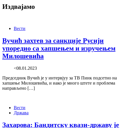
Издвајамо
Вести
Вучић захтев за санкције Русији
упоредио са хапшењем и изручењем
Милошевића
<08.01.2023
Председник Вучић је у интервјуу за ТВ Пинк подсетио на
хапшење Милошевића, и иако је много штете и проблема
направљено […]
Вести
Држава
Захарова: Бандитску квази-државу је