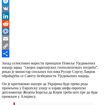
WhatsApp
Messenger
VK
LinkedIn
Reddit
Mail.Ru
Email
Copy
Link
Share
Запад селективно користи принципе Повеље Уједињених
нација зарад “својих парохијских геополитичких потреба”,
рекао је министар спољних послова Русије Сергеј Лавров
обраћајући се Савету безбедности Уједињених нација.
Он је критиковао напоре да Украјина буде преко реда
примљена у Европску унију и изјаву шефа европске
дипломатије Жозепа Бореља да Кијев треба што пре да буде
примљен у Алијансу.