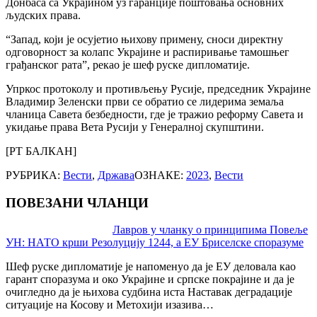
Донбаса са Украјином уз гаранције поштовања основних
људских права.
“Запад, који је осујетио њихову примену, сноси директну
одговорност за колапс Украјине и распиривање тамошњег
грађанског рата”, рекао је шеф руске дипломатије.
Упркос протоколу и противљењу Русије, председник Украјине
Владимир Зеленски први се обратио се лидерима земаља
чланица Савета безбедности, где је тражио реформу Савета и
укидање права Вета Русији у Генералној скупштини.
[РТ БАЛКАН]
РУБРИКА:
Вести
,
Држава
ОЗНАКЕ:
2023
,
Вести
ПОВЕЗАНИ ЧЛАНЦИ
Post
Лавров у чланку о принципима Повеље
УН: НАТО крши Резолуцију 1244, а ЕУ Бриселске споразуме
navigation
Шеф руске дипломатије је напоменуо да је ЕУ деловала као
гарант споразума и око Украјине и српске покрајине и да је
очигледно да је њихова судбина иста Наставак деградације
ситуације на Косову и Метохији изазива…