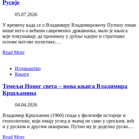
Русије
05.07.2026
У времену када се о Владимиру Владимировичу Путину пише
више него о већини савремених државника, мало је књига
које покушавају да проникну у дубље идејне и стратешке
основе његове политике.…
Read More
Издаваштво
Књиге
Темељи Новог света – нова књига Владимира
Кршљанина
04.04.2026
Владимир Кршљанин (1960) спада у филозофе историје и
геополитике, који имају углед и значај не само у српским, већ
и у руским и другим оквирима. Путин му је доделио руско…
Read More