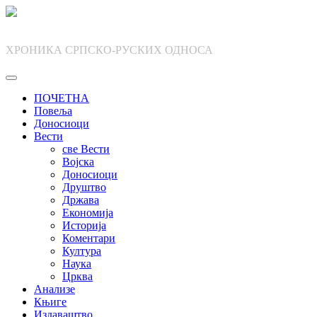
Skip
to
content
ХРОНИКА СРПСКО-РУСКИХ ОДНОСА
ПОЧЕТНА
Повеља
Доносиоци
Вести
све Вести
Војска
Доносиоци
Друштво
Држава
Економија
Историја
Коментари
Култура
Наука
Црква
Анализе
Књиге
Издаваштво