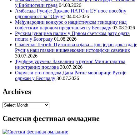
у Библиотеци града
04.08.2026
Амбасада Русије: Државе НАТО и ЕУ носе посебну
одговорност за “Олују”
04.08.2026
Међународни конкурс о нацистичком геноциду над
совјетским народом представљен у Београду
03.08.2026
Руским јунацима палим у Првом светском рату одата
пошта у Београду
01.08.2026
Славенко Терзић: Путинова изјава – још један доказ да је
Русија наш главни вишевековни историјски савезник
30.07.2026
Ђурђеву уручена Захвалница руског Министарства
иностраних послова
30.07.2026
Округли сто поводом Дана Ратне морнарице Русије
одржан у Београду
30.07.2026
Archives
Archives
Светски фестивал омладине