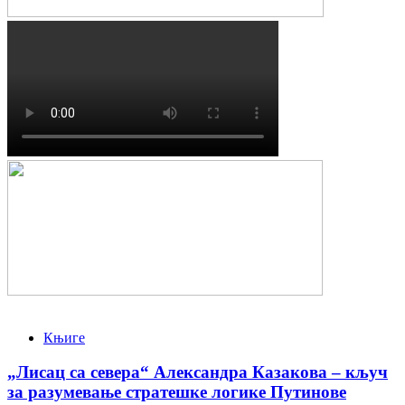
Књиге
„Лисац са севера“ Александра Казакова – кључ
за разумевање стратешке логике Путинове