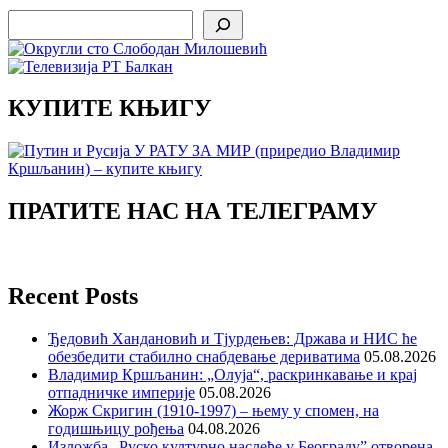
Search
КУПИТЕ КЊИГУ
ПРАТИТЕ НАС НА ТЕЛЕГРАМУ
Recent Posts
Ђедовић Хандановић и Тјурдењев: Држава и НИС ће
обезбедити стабилно снабдевање дериватима
05.08.2026
Владимир Кршљанин: „Олуја“, раскринкавање и крај
отпадничке империје
05.08.2026
Жорж Скригин (1910-1997) – њему у спомен, на
годишњицу рођења
04.08.2026
Изложба „Руско културно наслеђе у Београду” отворена