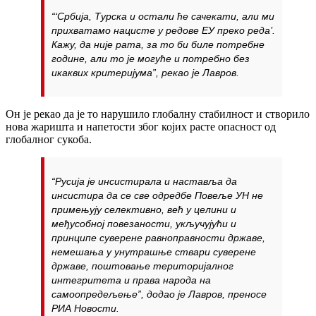
“‘Србија, Турска и остали ће сачекати, али ми
прихватамо нацисте у редове ЕУ преко реда’.
Кажу, да није рата, за то би биле потребне
године, али то је могуће и потребно без
икаквих критеријума”, рекао је Лавров.
Он је рекао да је то нарушило глобалну стабилност и створило
нова жаришта и напетости због којих расте опасност од
глобалног сукоба.
“Русија је инсистирала и наставља да
инсистира да се све одредбе Повеље УН не
примењују селективно, већ у целини и
међусобној повезаности, укључујући и
принципе суверене равноправности државе,
немешања у унутрашње ствари суверене
државе, поштовање територијалног
интегритета и права народа на
самоопредељење”, додао је Лавров, преносе
РИА Новости.