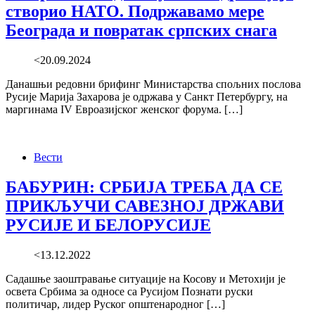
створио НАТО. Подржавамо мере
Београда и повратак српских снага
<20.09.2024
Данашњи редовни брифинг Министарства спољних послова
Русије Марија Захарова је одржава у Санкт Петербургу, на
маргинама IV Евроазијског женског форума. […]
Вести
БАБУРИН: СРБИЈА ТРЕБА ДА СЕ
ПРИКЉУЧИ САВЕЗНОЈ ДРЖАВИ
РУСИЈЕ И БЕЛОРУСИЈЕ
<13.12.2022
Садашње заоштравање ситуације на Косову и Метохији је
освета Србима за односе са Русијом Познати руски
политичар, лидер Руског општенародног […]