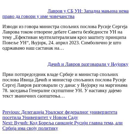
Лавров у СБ УН: Западна мањина нема
право да говори у име човечанства
Изводи из говора министра спољних послова Русије Сергеја
Лаврова током отворене дебате Савета безбедности УН на
тему „Ефективан мултилатерализам кроз заштиту принципа
Повеље УН“, Њујорк, 24. април 2023. Симболично је што
одржавамо наш састанак на…
Дачић и Лавров разговарали у Њујорку
Први потпредседник владе Србије и министар спољних
послова Ивица Дачић и министар спољаних послова Русије
Сергеј Лавров разговарали су данас у Њујорку на маргинама
78. заседања Генералне скупштине УН. У наставку дајемо
текст званичних саопштења…
Previous:
Делегација Уралског федералног универзитета
посетила Универзитет у Новом Саду
Next:
Вучић: Код Бореља санкције Русији главна тема, али
Србија има своју политику