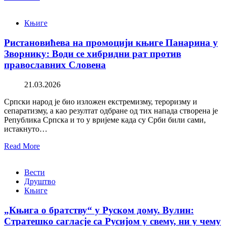
Књиге
Ристановићева на промоцији књиге Панарина у
Зворнику: Води се хибридни рат против
православних Словена
21.03.2026
Српски народ је био изложен екстремизму, тероризму и
сепаратизму, а као резултат одбране од тих напада створена је
Република Српска и то у вријеме када су Срби били сами,
истакнуто…
Read More
Вести
Друштво
Књиге
„Књига о братству“ у Руском дому. Вулин:
Стратешко сагласје са Русијом у свему, ни у чему