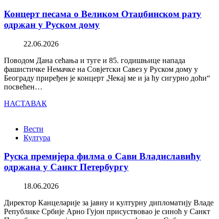
Концерт песама о Великом Отаџбинском рату
одржан у Руском дому
22.06.2026
Поводом Дана сећања и туге и 85. годишњице напада
фашистичке Немачке на Совјетски Савез у Руском дому у
Београду приређен је концерт „Чекај ме и ја ћу сигурно доћи“
посвећен…
НАСТАВАК
Вести
Култура
Руска премијера филма о Сави Владиславићу
одржана у Санкт Петербургу
18.06.2026
Директор Канцеларије за јавну и културну дипломатију Владе
Републике Србије Арно Гујон присуствовао је синоћ у Санкт