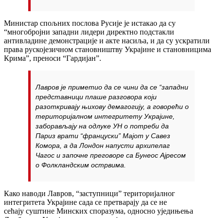
Министар спољних послова Русије је истакао да су
“многобројни западни лидери директно подстакли
антивладине демонстрације и акте насиља, и да су ускратили
права рускојезичном становништву Украјине и становницима
Крима”, преноси “Гардијан”.
Лавров је приметио да се чини да се “западни
представници плаше разговора који
разоткривају њихову демагогију, а говорећи о
територијалном интегритету Украјине,
заборављају на одлуке УН о потреби да
Париз врати “француски” Мајот у Савез
Комора, а да Лондон напусти архипелаг
Чагос и започне преговоре са Бунеос Ајресом
о Фолкландским острвима.
Како наводи Лавров, “заступници” територијалног
интегритета Украјине сада се претварају да се не
сећају суштине Минских споразума, односно уједињења