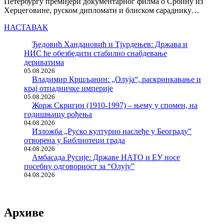
Петербургу премијери документарног филма о Србину из
Херцеговине, руском дипломати и блиском сараднику…
НАСТАВАК
Ђедовић Хандановић и Тјурдењев: Држава и
НИС ће обезбедити стабилно снабдевање
дериватима
05.08.2026
Владимир Кршљанин: „Олуја“, раскринкавање и
крај отпадничке империје
05.08.2026
Жорж Скригин (1910-1997) – њему у спомен, на
годишњицу рођења
04.08.2026
Изложба „Руско културно наслеђе у Београду”
отворена у Библиотеци града
04.08.2026
Амбасада Русије: Државе НАТО и ЕУ носе
посебну одговорност за “Олују”
04.08.2026
Архиве