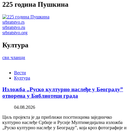
225 година Пушкина
srbratstvo.rs
srbratstvo.ru
srbratstvo.org
Култура
сви чланци
Вести
Култура
Изложба „Руско културно наслеђе у Београду”
отворена у Библиотеци града
04.08.2026
Циљ пројекта је да приближи посетиоцима заједничко
културно наслеђе Србије и Русије Мултимедијална изложба
„Руско културно наслеђе у Београду”, која кроз фотографије и