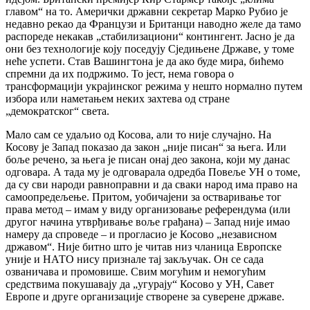
главом“ на то. Амерички државни секретар Марко Рубио је
недавно рекао да Французи и Британци наводно желе да тамо
распореде некакав „стабилизациони“ контингент. Јасно је да
они без технологије коју поседују Сједињене Државе, у томе
неће успети. Став Вашингтона је да ако буде мира, бићемо
спремни да их подржимо. То јест, нема говора о
трансформацији украјинског режима у нешто нормално путем
избора или наметањем неких захтева од стране
„демократског“ света.
Мало сам се удаљио од Косова, али то није случајно. На
Косову је Запад показао да закон „није писан“ за њега. Или
боље речено, за њега је писан онај део закона, који му данас
одговара. А тада му је одговарала одредба Повеље УН о томе,
да су сви народи равноправни и да сваки народ има право на
самоопредељење. Притом, уобичајени за остваривање тог
права метод – имам у виду организовање референдума (или
другог начина утврђивање воље грађана) – Запад није имао
намеру да спроведе – и прогласио је Косово „независном
државом“. Није битно што је читав низ чланица Европске
уније и НАТО нису признале тај закључак. Он се сада
озваничава и промовише. Свим могућим и немогућим
средствима покушавају да „угурају“ Косово у УН, Савет
Европе и друге организације створене за суверене државе.