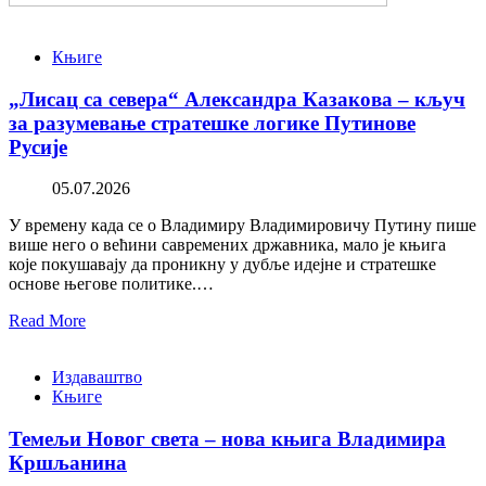
Књиге
„Лисац са севера“ Александра Казакова – кључ
за разумевање стратешке логике Путинове
Русије
05.07.2026
У времену када се о Владимиру Владимировичу Путину пише
више него о већини савремених државника, мало је књига
које покушавају да проникну у дубље идејне и стратешке
основе његове политике.…
Read More
Издаваштво
Књиге
Темељи Новог света – нова књига Владимира
Кршљанина