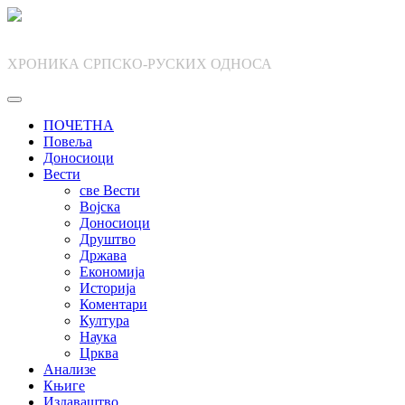
Skip
to
content
ХРОНИКА СРПСКО-РУСКИХ ОДНОСА
ПОЧЕТНА
Повеља
Доносиоци
Вести
све Вести
Војска
Доносиоци
Друштво
Држава
Економија
Историја
Коментари
Култура
Наука
Црква
Анализе
Књиге
Издаваштво