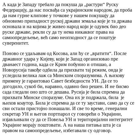
А када је Западу требало да покуша да „растури“ Руску
Федерацију, да нас посвађа са украјинским народом, да проба
да нам гурне клипове у точкове у нашем покушају да
обновимо припадност руској држави земаља које је та држава
основала и на којима је живео народ који је одувек био део
руске државе, рекли су да ту нема никаквог права на
самоопредељење, већ само неопходност да се поштује
суверенитет.
Поново се удаљавам од Косова, али ћу се „вратити“. После
државног удара у Кијеву, који је Запад организовао пре
дванаест година, када се Крим побунио и отишао, а
Новорусија такође одбила да прихвати тај режим, онда је
уследила велика лаж са Минским споразумима. А њихову
примену је гарантовао Савет безбедности УН. Да се ​​то
догодило, сукоб би, наравно, одавно био решен. И не бисмо
сада гледали оно што се дешава. Русија је била спремна да
прихвати Минске споразуме. Она их је подржала, била је
њихов коаутор. Била је спремна да се ту заустави, само да су се
сви остали пристојно понашали. И све то време, генерални
секретар УН и његов портпарол су говорећи о Украјини,
изјављивали су да се Повеља УН и територијални интегритет
Украјине морају поштовати. А на наша питања шта је са
правом на самоопредељење, избегавали су одговор.