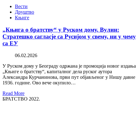
Вести
Друштво
Књиге
„Књига о братству“ у Руском дому. Вулин:
Стратешко сагласје са Русијом у свему, ни у чему
са ЕУ
06.02.2026
У Руском дому у Београду одржана је промоција новог издања
„Књиге о братству“, капиталног дела руског аутора
Александра Курчанинова, први пут објављеног у Нишу давне
1936. године. Ово вече окупило…
Read More
БРАТСТВО 2022.