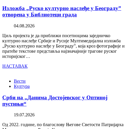
Изложба „Руско културно наслеђе у Београду”
отворена у Библиотеци града
04.08.2026
Циљ пројекта је да приближи посетиоцима заједничко
културно наслеђе Србије и Русије Мултимедијална изложба
„Руско културно наслеђе у Београду”, која кроз фотографије и
пратеће текстове представља најзначајније трагове руског
историјског…
НАСТАВАК
Вести
Култура
Срби на „Данима Достојевског у Оптиној
пустињи“
19.07.2026
Од 2022. године, по благослову Његове Светости Патријарха