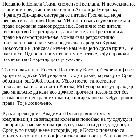
Недавно је Доналд Трамп споменуо Гренланд. И неочекивано,
званични представник господина Антонија Гутереша,
Француз Дижарик, сматра да се питање Гренланда мора
решавати на основу Повеље УН, поштовања суверенитета и
права народа на самоопредељење. Званично смо питали
руководство Секретаријата да ли бисте, ако Гренланд има
право на самоопредељење, можда сада ретроактивно
признали право на самоопредељење народима Крима,
Новорусије и Донбаса? Речено нам је да је то друга прича. Не
шалим се. Односно примитивизам политике, коју спроводи
руководство Секретаријата је ужасан.
То исто важи и за Косово. По питању Косова, Секретаријат се
крије иза одлуке Међународног суда правде, којем су се Срби
обратили још 2008. године. Убрзо после једностраног
проглашења независности Косова, Међународни суд правде је
дао мишљење да када део државе прогласи независност без
сагласности централних власти, то није кршење међународног
права. То је дозвољено.
Руски председник Владимир Путин је више пута у
комуникацији са западним колегама подсећао на ту одлуку, и
говорио да смо ми у том тренутку сматрали да је, у односу на
Србију, то издаја њене историје, јер је Косово повезано са
многим вековима историје српске државности. Али пошто су