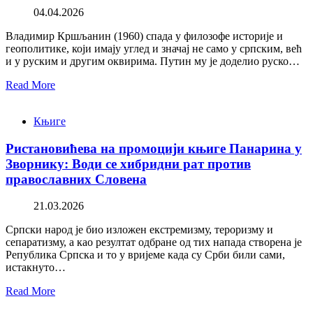
04.04.2026
Владимир Кршљанин (1960) спада у филозофе историје и
геополитике, који имају углед и значај не само у српским, већ
и у руским и другим оквирима. Путин му је доделио руско…
Read More
Књиге
Ристановићева на промоцији књиге Панарина у
Зворнику: Води се хибридни рат против
православних Словена
21.03.2026
Српски народ је био изложен екстремизму, тероризму и
сепаратизму, а као резултат одбране од тих напада створена је
Република Српска и то у вријеме када су Срби били сами,
истакнуто…
Read More