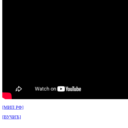
[МИП РФ]
[ВУЧИЋ]