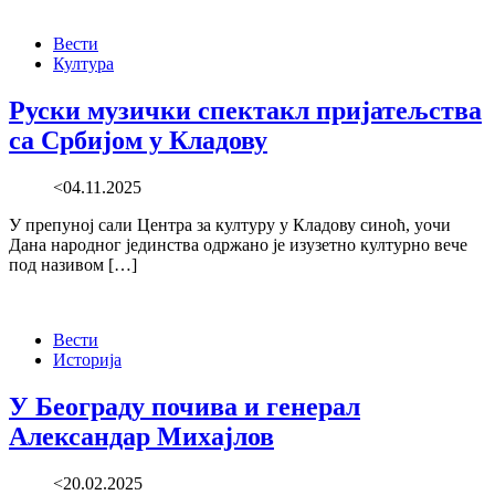
Вести
Култура
Руски музички спектакл пријатељства
са Србијом у Кладову
<04.11.2025
У препуној сали Центра за културу у Кладову синоћ, уочи
Дана народног јединства одржано је изузетно културно вече
под називом […]
Вести
Историја
У Београду почива и генерал
Александар Михајлов
<20.02.2025