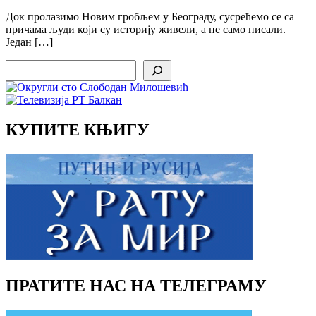
Док пролазимо Новим гробљем у Београду, сусрећемо се са
причама људи који су историју живели, а не само писали.
Један […]
Search
КУПИТЕ КЊИГУ
ПРАТИТЕ НАС НА ТЕЛЕГРАМУ