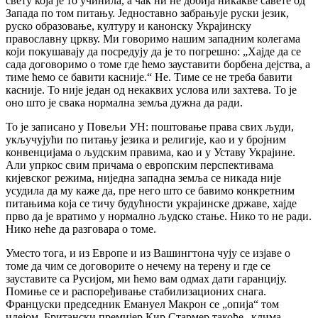
свету која је то учинила, а чак ни не добија никакве савете од
Запада по том питању. Једноставно забрањује руски језик,
руско образовање, културу и канонску Украјинску
православну цркву. Ми говоримо нашим западним колегама
који покушавају да посредују да је то погрешно: „Хајде да се
сада договоримо о томе где ћемо зауставити борбена дејства, а
тиме ћемо се бавити касније.“ Не. Тиме се не треба бавити
касније. То није један од некаквих услова или захтева. То је
оно што је свака нормална земља дужна да ради.
То је записано у Повељи УН: поштовање права свих људи,
укључујући по питању језика и религије, као и у бројним
конвенцијама о људским правима, као и у Уставу Украјине.
Али упркос свим причама о европским перспективама
кијевског режима, ниједна западна земља се никада није
усудила да му каже да, пре него што се бавимо конкретним
питањима која се тичу будућности украјинске државе, хајде
прво да је вратимо у нормално људско стање. Нико то не ради.
Нико неће да разговара о томе.
Уместо тога, и из Европе и из Вашингтона чују се изјаве о
томе да чим се договорите о нечему на терену и где се
зауставите са Русијом, ми ћемо вам одмах дати гаранцију.
Помиње се и распоређивање стабилизационих снага.
Француски председник Емануел Макрон се „опија“ том
идејом. Британски премијер Кир Стармер такође „клима