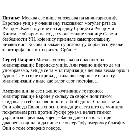
Питање:
Москва све више упозорава на милитаризацију
Европске уније у очекивању такозваног могућег рата са
Русијом. Како то утиче на сарадњу Србије са Русијом и
Кином, с обзиром на то да су оне сталне чланице Савета
безбедности УН, које нису признале самопроглашену
независност Косова и важан су ослонац у борби за очување
територијалног интегритета Србије?
Сергеј Лавров:
Москва упозорава на опасност од
милитаризације Европске уније. Али главно није то да ми
упозоравамо, већ да се та милитаризација дешава веома брзо и
бурно. Тамо се не скрива да садашње европске елите ту
милитаризацију виде као залог свог постојања.
Американци на све начине култивишу те процесе
милитаризације Европе у складу са својом политиком
скидања са себе одговорности за безбедност Старог света.
Они хоће да Европа сноси последице свега што су учинили
покретањем рата против Русије рукама нелегитимног
украјинског режима, којег је Запад довео на власт пре
дванаест година, и да више не оптерећују америчку благајну.
Они о томе отворено говоре.