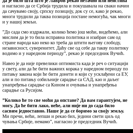
да је било шта што је Лавров рекао нетачно или неистина
и нагласио да се Србија трудила и покушавала на сваки начин
да сачувамо своју, српску позицију, док су се, како је рекао,
многи трудили да таква позиција постане немогућа, чак многи
и у нашој земљи.
”До сада смо издржали, колико ћемо још моћи, видећемо, али
мислим да је то била исправна политика и изабран сам од
стране народа као неко ко треба да штити његову слободу,
независност, суверенитет. Даћу све од себе да такву политику
водимо и у наредном периоду”, рекао је председник Вучић.
Навео је да није превелики оптимиста када је реч о ситуацији
у свету, али да ће бити важних корака у наредном периоду по
питању закона који ће бити донети и који су усклађени са ЕУ,
али и по питању озбиљније сарадње са САД, као и даљег
унапређења сарадње са Кином и очувања и унапређења
сарадње са Русијом.
”Колико ће то све моћи да опстане? Да вам гарантујем, не
могу. Да ће бити лако, неће, али није ни до сада било
сасвим једноставно. Наше је да се боримо за своју земљу.
Ми пречи, већи, лепши и рекао бих, једини свети циљ од
чувања Србије, немамо”, нагласио је председник Вучић.