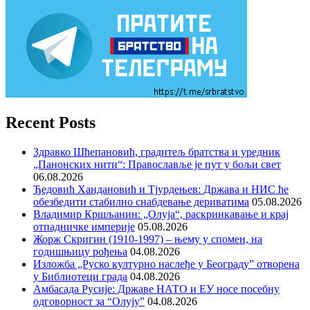
Recent Posts
Здравко Шћепановић, градитељ братства и уредник
„Панонских нити“: Православље је пут у бољи свет
06.08.2026
Ђедовић Хандановић и Тјурдењев: Држава и НИС ће
обезбедити стабилно снабдевање дериватима
05.08.2026
Владимир Кршљанин: „Олуја“, раскринкавање и крај
отпадничке империје
05.08.2026
Жорж Скригин (1910-1997) – њему у спомен, на
годишњицу рођења
04.08.2026
Изложба „Руско културно наслеђе у Београду” отворена
у Библиотеци града
04.08.2026
Амбасада Русије: Државе НАТО и ЕУ носе посебну
одговорност за “Олују”
04.08.2026