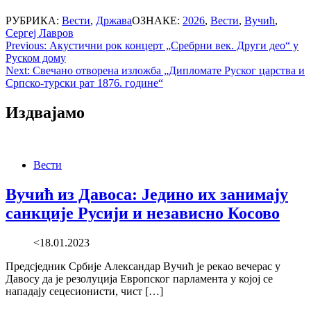
РУБРИКА:
Вести
,
Држава
ОЗНАКЕ:
2026
,
Вести
,
Вучић
,
Сергеј Лавров
Post
Previous:
Акустични рок концерт „Сребрни век. Други део“ у
Руском дому
navigation
Next:
Свечано отворена изложба „Дипломате Руског царства и
Српско-турски рат 1876. године“
Издвајамо
Вести
Вучић из Давоса: Једино их занимају
санкције Русији и независно Косово
<18.01.2023
Предсједник Србије Александар Вучић је рекао вечерас у
Давосу да је резолуција Европског парламента у којој се
нападају сецесионисти, чист […]