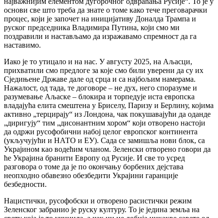
најважнијим елементом дугорочног одвраћања Русије“. То је у
основи све што треба да знате о томе како тече преговарачки
процес, који је започет на иницијативу Доналда Трампа и
руског председника Владимира Путина, који смо ми
поздравили и настављамо да изражавамо спремност да га
наставимо.
Иако је то утицало и на нас. У августу 2025, на Аљасци,
прихватили смо предлоге за које смо били уверени да су их
Сједињене Државе дале од срца и са најбољим намерама.
Нажалост, од тада, те договоре – не дух, него споразуме и
разумевање Аљаске – блокира и торпедује иста европска
владајућа елита смештена у Бриселу, Паризу и Берлину, којима
активно „терцирају“ из Лондона, чак покушавајући да оданде
„диригују“ тим „дисонантним хором“ који отворено настоји
да одржи русофобични набој целог европског континента
(укључујући и НАТО и ЕУ). Сада се замишља нови блок, са
Украјином као водећим чланом. Зеленски отворено говори да
ће Украјина бранити Европу од Русије. И све то усред
разговора о томе да је по окончању борбених дејстава
неопходно обавезно обезбедити Украјини гаранције
безбедности.
Нацистички, русофобски и отворено расистички режим
Зеленског забранио је руску културу. То је једина земља на