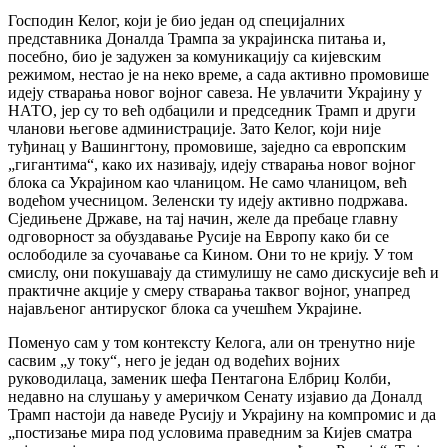
Господин Келог, који је био један од специјалних
представника Доналда Трампа за украјинска питања и,
посебно, био је задужен за комуникацију са кијевским
режимом, нестао је на неко време, а сада активно промовише
идеју стварања новог војног савеза. Не увлачити Украјину у
НАТО, јер су то већ одбацили и председник Трамп и други
чланови његове администрације. Зато Келог, који није
туђинац у Вашингтону, промовише, заједно са европским
„гигантима“, како их називају, идеју стварања новог војног
блока са Украјином као чланицом. Не само чланицом, већ
водећом учесницом. Зеленски ту идеју активно подржава.
Сједињене Државе, на тај начин, желе да пребаце главну
одговорност за обуздавање Русије на Европу како би се
ослободиле за суочавање са Кином. Они то не крију. У том
смислу, они покушавају да стимулишу не само дискусије већ и
практичне акције у смеру стварања таквог војног, унапред
најављеног антируског блока са учешћем Украјине.
Поменуо сам у том контексту Келога, али он тренутно није
сасвим „у току“, него је један од водећих војних
руководилаца, заменик шефа Пентагона Елбриџ Колби,
недавно на слушању у америчком Сенату изјавио да Доналд
Трамп настоји да наведе Русију и Украјину на компромис и да
„постизање мира под условима праведним за Кијев сматра