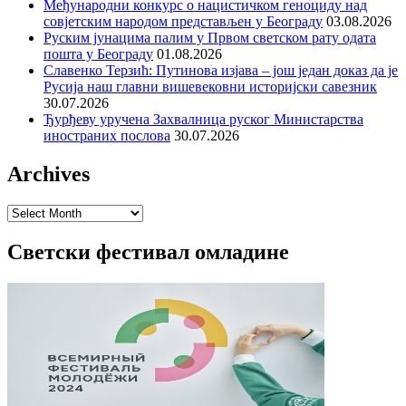
Међународни конкурс о нацистичком геноциду над
совјетским народом представљен у Београду
03.08.2026
Руским јунацима палим у Првом светском рату одата
пошта у Београду
01.08.2026
Славенко Терзић: Путинова изјава – још један доказ да је
Русија наш главни вишевековни историјски савезник
30.07.2026
Ђурђеву уручена Захвалница руског Министарства
иностраних послова
30.07.2026
Archives
Archives
Светски фестивал омладине