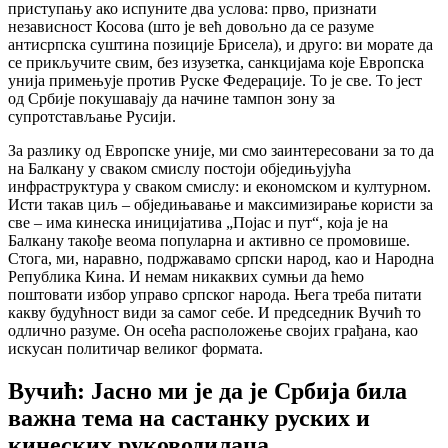
приступању ако испуните два услова: прво, признати
независност Косова (што је већ довољно да се разуме
антисрпска суштина позиције Брисела), и друго: ви морате да
се прикључите свим, без изузетка, санкцијама које Европска
унија примењује против Руске Федерације. То је све. То јест
од Србије покушавају да начине тампон зону за
супротстављање Русији.
За разлику од Европске уније, ми смо заинтересовани за то да
на Балкану у сваком смислу постоји обједињујућа
инфраструктура у сваком смислу: и економском и културном.
Исти такав циљ – обједињавање и максимизирање користи за
све – има кинеска иницијатива „Појас и пут“, која је на
Балкану такође веома популарна и активно се промовише.
Стога, ми, наравно, подржавамо српски народ, као и Народна
Република Кина. И немам никаквих сумњи да ћемо
поштовати избор управо српског народа. Њега треба питати
какву будућност види за самог себе. И председник Вучић то
одлично разуме. Он осећа расположење својих грађана, као
искусан политичар великог формата.
Вучић: Јасно ми је да је Србија била
важна тема на састанку руских и
кинеских руководилаца