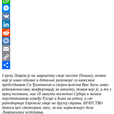
WhatsApp
Messenger
VK
LinkedIn
Reddit
Mail.Ru
Email
Copy
Link
Share
Сергеј Лавров је на завршетку своје посете Пекингу, током
које је имао обимне и детаљне разговоре са кинеским
председником Си Ђинпингом и својим колегом Ван Јием, имао
једноипочасовну конференцију за штампу, током које је, и то у
првој половини, чак 18 минута посветио Србији и њеним
перспективама између Русије и Кине на једној, и све
ратоборније Европске уније на другој страни. БРАТСТВО
доноси цео стенограм, овог, за нас најважнијег дела
Лавровљевог иступања.