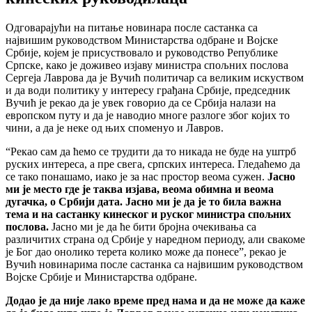
Одговарајући на питање новинара после састанка са
највишим руководством Министарства одбране и Војске
Србије, којем је присуствовало и руководство Републике
Српске, како је доживео изјаву министра спољних послова
Сергеја Лаврова да је Вучић политичар са великим искуством
и да води политику у интересу грађана Србије, председник
Вучић је рекао да је увек говорио да се Србија налази на
европском путу и да је наводио многе разлоге због којих то
чини, а да је неке од њих споменуо и Лавров.
“Рекао сам да ћемо се трудити да то никада не буде на уштрб
руских интереса, а пре свега, српских интереса. Гледаћемо да
се тако понашамо, иако је за нас простор веома сужен.
Јасно
ми је место где је таква изјава, веома обимна и веома
дугачка, о Србији дата. Јасно ми је да је то била важна
тема и на састанку кинеског и руског министра спољних
послова.
Јасно ми је да ће бити бројна очекивања са
различитих страна од Србије у наредном периоду, али свакоме
је Бог дао онолико терета колико може да понесе”, рекао је
Вучић новинарима после састанка са највишим руководством
Војске Србије и Министарства одбране.
Додао је да није лако време пред нама и да не може да каже