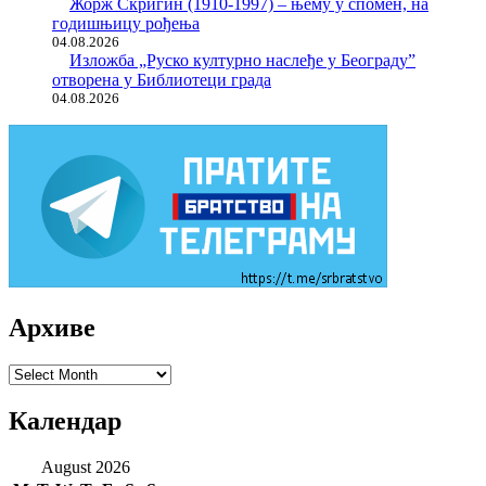
Жорж Скригин (1910-1997) – њему у спомен, на
годишњицу рођења
04.08.2026
Изложба „Руско културно наслеђе у Београду”
отворена у Библиотеци града
04.08.2026
Архиве
Архиве
Календар
August 2026