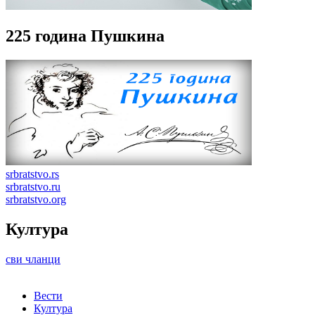
225 година Пушкина
srbratstvo.rs
srbratstvo.ru
srbratstvo.org
Култура
сви чланци
Вести
Култура