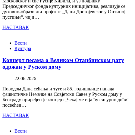
Московског и све Русије Кирила, и уз подршку
Председничког фонда културних иницијатива, реализује се
духовно-образовни пројекат „Дани Достојевског у Оптиној
пустињи“, чији…
НАСТАВАК
Вести
Култура
Концерт песама о Великом Отаџбинском рату
одржан у Руском дому
22.06.2026
Поводом Дана сећања и туге и 85. годишњице напада
фашистичке Немачке на Совјетски Савез у Руском дому у
Београду приређен је концерт „Чекај ме и ја ћу сигурно доћи“
посвећен…
НАСТАВАК
Вести