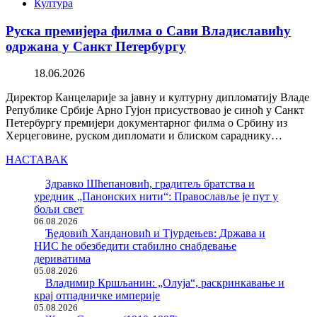
Култура
Руска премијера филма о Сави Владиславићу
одржана у Санкт Петербургу
18.06.2026
Директор Канцеларије за јавну и културну дипломатију Владе
Републике Србије Арно Гујон присуствовао је синоћ у Санкт
Петербургу премијери документарног филма о Србину из
Херцеговине, руском дипломати и блиском сараднику…
НАСТАВАК
Здравко Шћепановић, градитељ братства и
уредник „Панонских нити“: Православље је пут у
бољи свет
06.08.2026
Ђедовић Хандановић и Тјурдењев: Држава и
НИС ће обезбедити стабилно снабдевање
дериватима
05.08.2026
Владимир Кршљанин: „Олуја“, раскринкавање и
крај отпадничке империје
05.08.2026