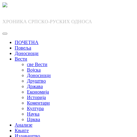
Skip
to
content
ХРОНИКА СРПСКО-РУСКИХ ОДНОСА
ПОЧЕТНА
Повеља
Доносиоци
Вести
све Вести
Војска
Доносиоци
Друштво
Држава
Економија
Историја
Коментари
Култура
Наука
Црква
Анализе
Књиге
Издаваштво