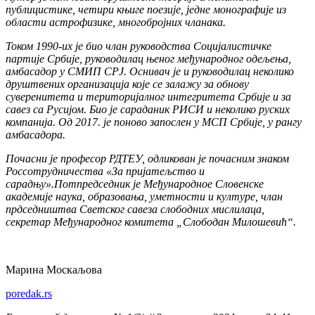
публицистике, чет
ири
к
њ
иг
е
по
езије
,
једне
монографи
је
из
области астрофизик
е
, много
бројних чланака
.
Током
1990-
их је био члан
руководства Соци
ј
алистичк
е
парти
је
Срби
је
, руководи
лац њеног
ме
ђ
ународног о
дељења
,
амбасадор у
СМИП
СР
Ј
.
Оснивач је и руководилац неколико
друштвених организација које се залажу за обнову
суверенитета и територијалног интегритета Србије и за
савез са Русијом. Био је сараданик РИСИ и неколико руских
компанија. Од 2017. је поново запослен у МСП Србије, у рангу
амбасадора.
Поч
асни је
професор Р
ДТЕУ
,
одликован је
поч
асним
знаком
Россотрудничества «За
пријатељство и
с
арадњу
».
Потпредседник је
Ме
ђ
ународно
е
Сл
овенске
академи
је
наук
а
, образова
ња, уметности
и култур
е
,
члан
пр
дседништва
Светског савеза
с
л
ободн
и
х м
и
сли
лаца
,
секретар Ме
ђу
народног комитета
„
С
лободан
Милошеви
ћ“
.
Марина Москаљова
poredak.rs