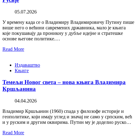
05.07.2026
У времену када се о Владимиру Владимировичу Путину пише
више него о већини савремених државника, мало је књига
које покушавају да проникну у дубље идејне и стратешке
основе његове политике.…
Read More
Издаваштво
Књиге
Темељи Новог света – нова књига Владимира
Кршљанина
04.04.2026
Владимир Кршљанин (1960) спада у филозофе историје и
геополитике, који имају углед и значај не само у српским, већ
и у руским и другим оквирима. Путин му је доделио руско…
Read More