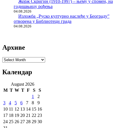
Жорж Скригин (1910-1997) – њему у спомен, на
годишњицу рођења
04.08.2026
Изложба „Руско културно наслеђе у Београду”
отворена у Библиотеци града
04.08.2026
Архиве
Архиве
Календар
August 2026
M
T
W
T
F
S
S
1
2
3
4
5
6
7
8
9
10
11
12
13
14
15
16
17
18
19
20
21
22
23
24
25
26
27
28
29
30
31