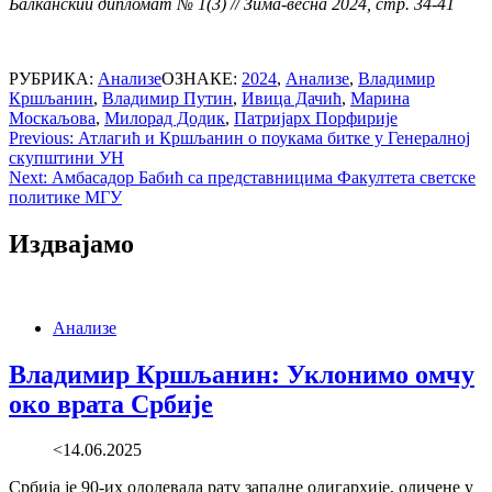
Балканский дипломат
№ 1(3) // Зима-весна 2024
, стр. 34-41
РУБРИКА:
Анализе
ОЗНАКЕ:
2024
,
Анализе
,
Владимир
Кршљанин
,
Владимир Путин
,
Ивица Дачић
,
Марина
Москаљова
,
Милорад Додик
,
Патријарх Порфирије
Post
Previous:
Атлагић и Кршљанин о поукама битке у Генералној
скупштини УН
navigation
Next:
Амбасадор Бабић са представницима Факултета светске
политике МГУ
Издвајамо
Анализе
Владимир Кршљанин: Уклонимо омчу
око врата Србије
<14.06.2025
Србија је 90-их одолевала рату западне олигархије, оличене у