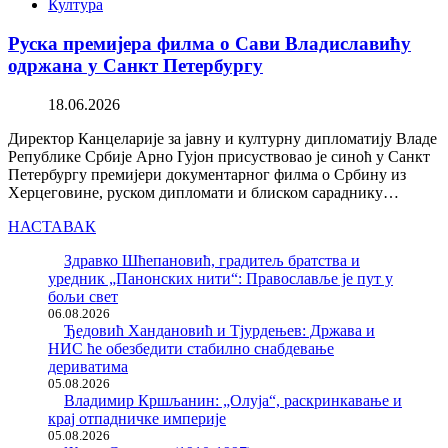
Култура
Руска премијера филма о Сави Владиславићу
одржана у Санкт Петербургу
18.06.2026
Директор Канцеларије за јавну и културну дипломатију Владе
Републике Србије Арно Гујон присуствовао је синоћ у Санкт
Петербургу премијери документарног филма о Србину из
Херцеговине, руском дипломати и блиском сараднику…
НАСТАВАК
Здравко Шћепановић, градитељ братства и
уредник „Панонских нити“: Православље је пут у
бољи свет
06.08.2026
Ђедовић Хандановић и Тјурдењев: Држава и
НИС ће обезбедити стабилно снабдевање
дериватима
05.08.2026
Владимир Кршљанин: „Олуја“, раскринкавање и
крај отпадничке империје
05.08.2026