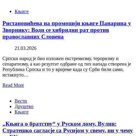
Књиге
Ристановићева на промоцији књиге Панарина у
Зворнику: Води се хибридни рат против
православних Словена
21.03.2026
Српски народ је био изложен екстремизму, тероризму и
сепаратизму, а као резултат одбране од тих напада створена је
Република Српска и то у вријеме када су Срби били сами,
истакнуто…
Read More
Вести
Друштво
Књиге
„Књига о братству“ у Руском дому. Вулин:
Стратешко сагласје са Русијом у свему, ни у чему