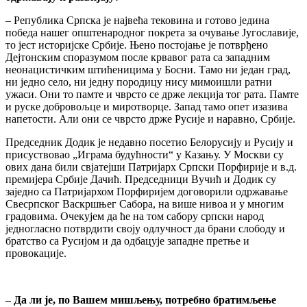
– Република Српска је највећа тековина и готово једина
победа нашег општенародног покрета за очување Југославије,
то јест историјске Србије. Њено постојање је потврђено
Дејтонским споразумом после крвавог рата са западним
неонацистичким штићеницима у Босни. Тамо ни један град,
ни једно село, ни једну породицу нису мимоишли ратни
ужаси. Они то памте и чврсто се држе лекција тог рата. Памте
и руске добровољце и миротворце. Запад тамо опет изазива
напетости. Али они се чврсто држе Русије и наравно, Србије.
Председник Додик је недавно посетио Белорусију и Русију и
присуствовао „Играма будућности“ у Казању. У Москви су
ових дана били свјатејши Патријарх Српски Порфирије и в.д.
премијера Србије Дачић. Председници Вучић и Додик су
заједно са Патријархом Порфиријем договорили одржавање
Свесрпског Васкршњег Сабора, на више нивоа и у многим
градовима. Очекујем да ће на том сабору српски народ
једногласно потврдити своју одлучност да брани слободу и
братство са Русијом и да одбацује западне претње и
провокације.
–
Да ли је, по Вашем мишљењу, потребно братимљење