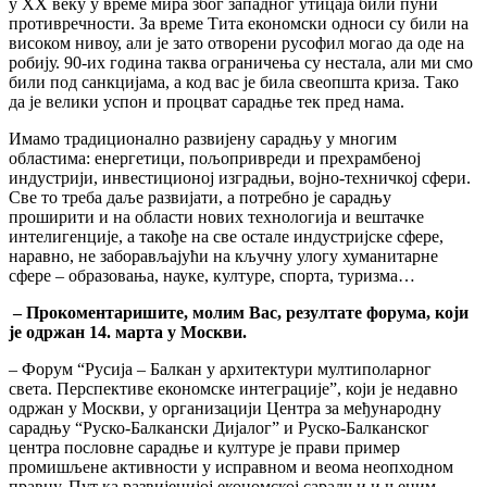
у ХХ веку у време мира због западног утицаја били пуни
противречности. За време Тита економски односи су били на
високом нивоу, али је зато отворени русофил могао да оде на
робију. 90-их година таква ограничења су нестала, али ми смо
били под санкцијама, а код вас је била свеопшта криза. Тако
да је велики успон и процват сарадње тек пред нама.
Имамо традиционално развијену сарадњу у многим
областима: енергетици, пољопривреди и прехрамбеној
индустрији, инвестиционој изградњи, војно-техничкој сфери.
Све то треба даље развијати, а потребно је сарадњу
проширити и на области нових технологија и вештачке
интелигенције, а такође на све остале индустријске сфере,
наравно, не заборављајући на кључну улогу хуманитарне
сфере – образовања, науке, културе, спорта, туризма…
– Прокомент
а
р
иши
те,
молим Вас
, резултат
е
форума, ко
ји
је одржан
14
.
м
арта
у Москви
.
– Форум “Русија – Балкан у архитектури мултиполарног
света. Перспективе економске интеграције”, који је недавно
одржан у Москви, у организацији Центра за међународну
сарадњу “Руско-Балкански Дијалог” и Руско-Балканског
центра пословне сарадње и културе је прави пример
промишљене активности у исправном и веома неопходном
правцу. Пут ка развијенијој економској сарадњи и њеним