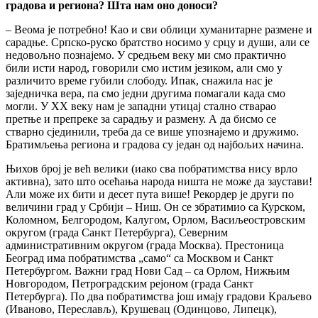
градова и региона? Шта нам оно доноси?
– Веома је потребно! Као и сви облици хуманитарне размене и
сарадње. Српско-руско братство носимо у срцу и души, али се
недовољно познајемо. У средњем веку ми смо практично
били исти народ, говорили смо истим језиком, али смо у
различито време губили слободу. Ипак, снажила нас је
заједничка вера, па смо једни другима помагали када смо
могли. У ХХ веку нам је западни утицај стално стварао
претње и препреке за сарадњу и размену. А да бисмо се
стварно сјединили, треба да се више упознајемо и дружимо.
Братимљења региона и градова су један од најбољих начина.
Њихов број је већ велики (иако сва побратимства нису врло
активна), зато што осећања народа ништа не може да заустави!
Али може их бити и десет пута више! Рекордер је други по
величини град у Србији – Ниш. Он се збратимио са Курском,
Коломном, Белгородом, Калугом, Орлом, Васиљеостровским
округом (града Санкт Петербурга), Северним
административним округом (града Москва). Престоница
Београд има побратимства „само“ са Москвом и Санкт
Петербургом. Важни град Нови Сад – са Орлом, Нижњим
Новгородом, Петроградским рејоном (града Санкт
Петербурга). По два побратимства још имају градови Краљево
(Иваново, Переслављ), Крушевац (Одинцово, Липецк),