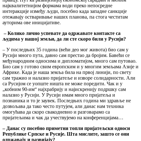
најквалитетнијим формама води преко непосредне
интеракције између људи, посебно када западне санкције
отежавају остваривање наших планова, па стога честитам
ауторима ове иницијативе.
–
Колико л
ично у
спевате да одржавате контакте са
људима у нашој земљи, да ли сте скоро били у Русији?
– У последњих 35 година (већи део мог живота) био сам у
Русији много пута, давно сам престао да бројим. Бавећи се
међународним односима и дипломатијом, много сам путовао.
Био сам у готово свим европским и у многим земљама Азије и
Африке. Када је наша земља била на првој линији, по свету
сам тражио и налазио пријатеље и изворе солидарности. Али
са Русијом се уопште ништа не може поредити. Чак и у
„кобним 90-им“ најхрабрију и најискренију подршку сам
налазио у Русији. У Русији имам много пријатеља и
познаника и то је заувек. Последњих година ми здравље не
дозвољава да тако често путујем, али данас нам техника
омогућава да скоро свакодневно и разговарамо са
пријатељима и чак да учествујемо на конференцијама…
–
Данас су посебно приметни топли пријатељски односи
Републике Српске и Русије. Шта мислите, зашто се они
одржавају и развијају?