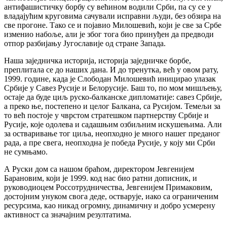
антифашистичку борбу су већином водили Срби, па су се у
владајућим круговима сачували исправни људи, без обзира на
све прогоне. Тако се и појавио Милошевић, који је све за Србе
изменио набоље, али је због тога био принуђен да предводи
отпор разбијању Југославије од стране Запада.
Наша заједничка историја, историја заједничке борбе,
преплитала се до наших дана. И до тренутка, већ у овом рату,
1999. године, када је Слободан Милошевић иницирао улазак
Србије у Савез Русије и Белорусије. Баш то, по мом мишљењу,
остаје да буде циљ руско-балканске дипломатије: савез Србије,
а преко ње, постепено и целог Балкана, са Русијом. Темељи за
то већ постоје у чврстом стратешком партнерству Србије и
Русије, које одолева и садашњим озбиљним искушењима. Али
за остваривање тог циља, неопходно је много нашег преданог
рада, а пре свега, неопходна је победа Русије, у коју ми Срби
не сумњамо.
А Руски дом са нашом браћом, директором Јевгенијем
Барановим, који је 1999. код нас био ратни дописник, и
руководиоцем Россотрудничества, Јевгенијем Примаковим,
достојним унуком свога деде, остварује, иако са ограниченим
ресурсима, као никад огромну, динамичну и добро усмерену
активност са значајним резултатима.