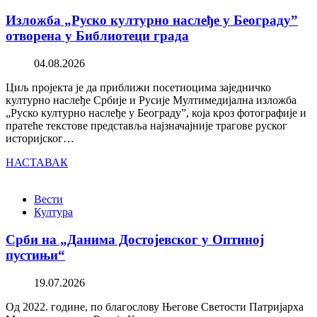
Изложба „Руско културно наслеђе у Београду”
отворена у Библиотеци града
04.08.2026
Циљ пројекта је да приближи посетиоцима заједничко
културно наслеђе Србије и Русије Мултимедијална изложба
„Руско културно наслеђе у Београду”, која кроз фотографије и
пратеће текстове представља најзначајније трагове руског
историјског…
НАСТАВАК
Вести
Култура
Срби на „Данима Достојевског у Оптиној
пустињи“
19.07.2026
Од 2022. године, по благослову Његове Светости Патријарха