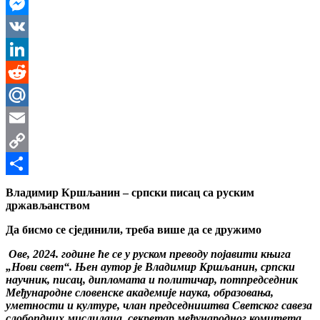
WhatsApp
Messenger
VK
LinkedIn
Reddit
Mail.Ru
Email
Copy
Link
Share
Владимир Крш
ља
нин
– српски писац са руским
држављанством
Да бисмо се сјединили, треба више да се дружимо
Ове, 2024. године ће се у руском преводу појавити књига
„Нови свет“
.
Њен аутор је Владимир Кршљанин, српски
научник, писац, дипломата и политичар, потпредседник
Међународне словенске академије наука, образовања,
уметности и културе, члан председништва Светског савеза
слобопдних мислилаца, секретар међународног комитета