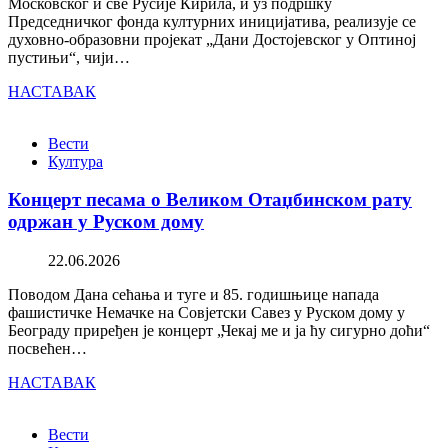
Московског и све Русије Кирила, и уз подршку
Председничког фонда културних иницијатива, реализује се
духовно-образовни пројекат „Дани Достојевског у Оптиној
пустињи“, чији…
НАСТАВАК
Вести
Култура
Концерт песама о Великом Отаџбинском рату
одржан у Руском дому
22.06.2026
Поводом Дана сећања и туге и 85. годишњице напада
фашистичке Немачке на Совјетски Савез у Руском дому у
Београду приређен је концерт „Чекај ме и ја ћу сигурно доћи“
посвећен…
НАСТАВАК
Вести