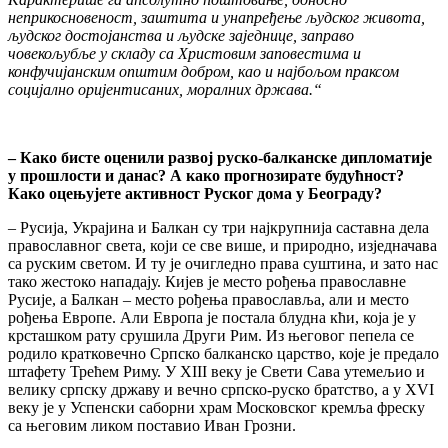
неприкосновеност, заштита и унапређење људског живота,
људског достојанства и људске заједнице, заправо
човекољубље у складу са Христовим заповестима и
конфучијанским општим добром, као и најбољом праксом
социјално оријентисаних, моралних држава.“
– Как
о бисте оценили развој руско-балканске дипломатије
у прошлости и данас? А како прогнозирате будућност?
Како оцењујете активност Руског дома у Београду?
– Русија, Украјина и Балкан су три најкрупнија саставна дела
православног света, који се све више, и природно, изједначава
са руским светом. И ту је очигледно права суштина, и зато нас
тако жестоко нападају. Кијев је место рођења православне
Русије, а Балкан – место рођења православља, али и место
рођења Европе. Али Европа је постала блудна кћи, која је у
крсташком рату срушила Други Рим. Из његовог пепела се
родило кратковечно Српско балканско царство, које је предало
штафету Трећем Риму. У XIII веку је Свети Сава утемељио и
велику српску државу и вечно српско-руско братство, а у XVI
веку је у Успенски саборни храм Московског кремља фреску
са његовим ликом поставио Иван Грозни.