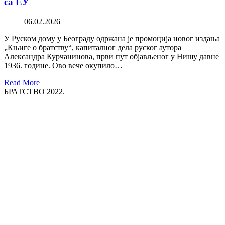
са ЕУ
06.02.2026
У Руском дому у Београду одржана је промоција новог издања
„Књиге о братству“, капиталног дела руског аутора
Александра Курчанинова, први пут објављеног у Нишу давне
1936. године. Ово вече окупило…
Read More
БРАТСТВО 2022.