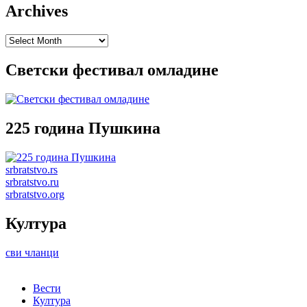
Archives
Archives
Светски фестивал омладине
225 година Пушкина
srbratstvo.rs
srbratstvo.ru
srbratstvo.org
Култура
сви чланци
Вести
Култура