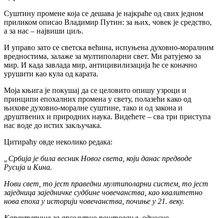
Суштину промене која се дешава је најкраће од свих једном
приликом описао Владимир Путин: за њих, човек је средство,
а за нас – највиши циљ.
И управо зато се светска већина, испуњена духовно-моралним
вредностима, залаже за мултиполарни свет. Ми ратујемо за
мир. И када завлада мир, антицивилизација ће се коначно
урушити као кула од карата.
Моја књига је покушај да се целовито опишу узроци и
принципи епохалних промена у свету, полазећи како од
њихове духовно-моралне суштине, тако и од закона и
друштвених и природних наука. Видећете – сва три приступа
нас воде до истих закључака.
Цитираћу овде неколико редака:
„
Србија је била весник Новог света, који данас предводе
Русија и Кина.
Нови свет, то јест праведни мултиполарни систем, то јест
заједница заједничке судбине човечанства, као квалитетно
нова епоха у историји човечанства, почиње у 21. веку.
Карактерише га апсолутно поштовање, односно