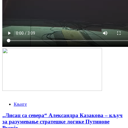
Књиге
„Лисац са севера“ Александра Казакова – кључ
за разумевање стратешке логике Путинове
Русије