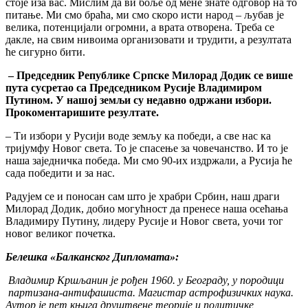
стоје иза вас. Мислим да ви боље од мене знате одговор на то
питање. Ми смо браћа, ми смо скоро исти народ – љубав је
велика, потенцијали огромни, а врата отворена. Треба се
дакле, на свим нивоима организовати и трудити, а резултата
ће сигурно бити.
– Пре
дседник
Републик
е
Ср
п
ск
е
Милорад Додик
се више
пута сусретао
с
а
Пре
дседником
Р
у
си
је
Владимиром
Путин
о
м.
У
наш
ој земљи су
недавно
одржани избори
.
Прокомент
аришите
резултат
е
.
– Ти избори у Русији воде земљу ка победи, а све нас ка
тријумфу Новог света. То је спасење за човечанство. И то је
наша заједничка победа. Ми смо 90-их издржали, а Русија ће
сада победити и за нас.
Радујем се и поносан сам што је храбри Србин, наш драги
Милорад Додик, добио могућност да пренесе наша осећања
Владимиру Путину, лидеру Русије и Новог света, уочи тог
новог великог почетка.
Белешка
«Балканског Дипломата»
:
Владимир Крш
ља
нин
је
ро
ђен
1960
. у
Бе
ограду
,
у породици
партизан
а
-антифашист
а
.
Магистар
астрофизичких наук
а
.
А
у
тор
је пет
к
њига
друштвене теорије и
политичк
е