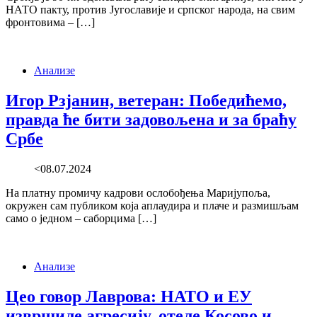
НАТО пакту, против Југославије и српског народа, на свим
фронтовима – […]
Анализе
Игор Рзјанин, ветеран: Победићемо,
правда ће бити задовољена и за браћу
Србе
<08.07.2024
На платну промичу кадрови ослобођења Маријупоља,
окружен сам публиком која аплаудира и плаче и размишљам
само о једном – саборцима […]
Анализе
Цео говор Лаврова: НАТО и ЕУ
извршиле агресију, отеле Косово и