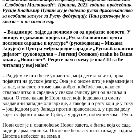
„Слободан Милошевић“. Прошле, 2023. године, председник
Русије Владимир Путин му је доделио руско држављанство
за особите заслуге за Руску федерацију. Наш разговоре је о
књизи – и не само о њој.
– Владимир
е
,
хајде да почнемо од од пријатне новости. У
оквиру издавачког пројекта „Руско-балканског цента
пословне сарадње и културе“ (руководилац – Михаил
Јарујев) и Центра међународне сарадње „Руско-балкански
дијалог“ (руководилац – Јевгениј Осенков) изаћи ће Ваша
књига „Нови свет“. Реците нам о чему је она? Шта ће
читалац у њој наћи?
– Радујем се што ће се управо та, моја десета књига, прва
појавити на руском језику. Она је о ономе што је најважније и
за нас, и за свет, о томе како добро побеђује зло, како су
стваралаштво и сарадња у сваком смислу јачи од насиља и
лажи. О томе какав је Нови свет, који је дошао на смену
владавини западне олигархије, а такође и о рату који је у току
– још једном рату Запада против православља, у првом делу
којег су фронт држали Срби, а у другом, победничком – Руси.
Нови свет је и оваплоћење Новог завета, а битка која се сада
води је армагедонска. После ње ће наступити хиљаду година
Царства небеског на земљи.