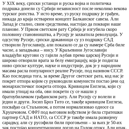
У XIX веку, српски устанци и руска војна и политичка
подршка донели су Србији независност после неколико векова
турског ропства. У исто време, уз руску подршку је грађен,
никада до краја остварени концепт Балканског савеза. Али
Запад је стално, свим средствима, настојао да поквари наше
планове. У Првом светском рату Србија је изгубила скоро
половину становништва, а Русију је захватила револуција. У
одсуству Русије, српски државници су уз подршку САД
створили Југославију, али показало се да су намере Срба биле
часне, а западњака – нису. У Краљевини Југославији
владајући кругови су гајили љубав према царској Русији и
широко отворили врата за белу емиграцију, која је подигла
ниво српске културе, науке и индустрије, док је у народним
масама расла популарност реалне Русије, под називом СССР.
Као последица тога, за време Другог светског рата, код нас је
покрет отпора којим су руководили комунисти постао јачи од
монархистичког покрета отпора. Кривицом Енглеза, који су
имали утицај на оба, ови покрети су се нашли у
братоубилачком грађанском рату. Али Русију су волели и
једни и други. Јосип Броз Тито се, такође кривицом Енглеза,
посвађао са Стаљином, а потом нормализовао односе са
Хрушчовом. СФРЈ под његовим вођством је била стратешки
партнер САД и НАТО, са СССР је такође имала развијену
сарадњу, али су русофили били прогоњени – за њих је 50-их
чак постојао концентрациони логор на Голом отоку. Али ипак,