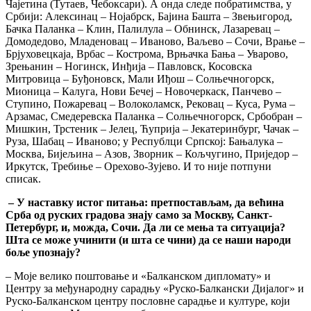
Чајетина (Тутаев, Чебоксари). А онда следе побратимства, у
Србији: Алексинац – Нојабрск, Бајина Башта – Звењигород,
Бачка Паланка – Клин, Палилула – Обнинск, Лазаревац –
Домодедово, Младеновац – Иваново, Ваљево – Сочи, Врање –
Брјуховецкаја, Врбас – Кострома, Врњачка Бања – Уварово,
Зрењанин – Ногинск, Инђија – Павловск, Косовска
Митровица – Буђоновск, Мали Иђош – Солњечногорск,
Мионица – Калуга, Нови Бечеј – Новочеркаск, Панчево –
Ступино, Пожаревац – Волоколамск, Рековац – Куса, Рума –
Арзамас, Смедеревска Паланка – Солњечногорск, Србобран –
Мишкин, Трстеник – Јелец, Ћуприја – Јекатеринбург, Чачак –
Руза, Шабац – Иваново; у Республци Српској: Бањалука –
Москва, Бијељина – Азов, Зворник – Кољчугино, Приједор –
Иркутск, Требиње – Орехово-Зујево. И то није потпуни
списак.
–
У наставку истог питања
: пре
тпостављам
,
да већина
Срба од руских градова знају само за
Москву, Санкт-
Петербург, и,
можда
, Сочи.
Да ли се мења
та ситуаци
ја
?
Шта се може учинити (и шта се чини) да се наши народи
боље упознају?
– Моје велико поштовање и «Балканском дипломату» и
Центру за међународну сарадњу «Руско-Балкански Дијалог» и
Руско-Балканском центру пословне сарадње и културе, који