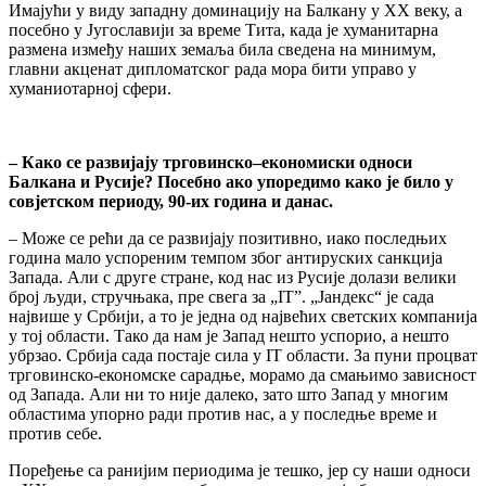
Имајући у виду западну доминацију на Балкану у ХХ веку, а
посебно у Југославији за време Тита, када је хуманитарна
размена између наших земаља била сведена на минимум,
главни акценат дипломатског рада мора бити управо у
хуманиотарној сфери.
– Как
о се
разви
јају
тргов
инско
–
е
кономиски о
дноси
Балкана и Р
усије
?
Посебно ако упоредимо како је било у
совјетском периоду, 90-их година и данас.
– Може се рећи да се развијају позитивно, иако последњих
година мало успореним темпом због антируских санкција
Запада. Али с друге стране, код нас из Русије долази велики
број људи, стручњака, пре свега за „IT”. „Јандекс“ је сада
највише у Србији, а то је једна од највећих светских компанија
у тој области. Тако да нам је Запад нешто успорио, а нешто
убрзао. Србија сада постаје сила у IT области. За пуни процват
трговинско-економске сарадње, морамо да смањимо зависност
од Запада. Али ни то није далеко, зато што Запад у многим
областима упорно ради против нас, а у последње време и
против себе.
Поређење са ранијим периодима је тешко, јер су наши односи