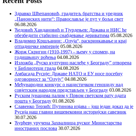
Recent Posts
Здравко Шћепановић, градитељ братства и уредник
„Панонских нити“: Православље је пут у бољи свет
06.08.2026
Ђедовић Хандановић и Тјурдењев: Држава и НИС ће
обезбедити стабилно снабдевање дериватима
05.08.2026
Владимир Кршљанин: „Олуја“, раскринкавање и крај
отпадничке империје
05.08.2026
Жорж Скригин (1910-1997) – њему у спомен, на
годишњицу рођења
04.08.2026
Изложба „Руско културно наслеђе у Београду” отворена
у Библиотеци града
04.08.2026
Амбасада Русије: Државе НАТО и ЕУ носе посебну
одговорност за “Олују”
04.08.2026
Међународни конкурс о нацистичком геноциду над
совјетским народом представљен у Београду
03.08.2026
Руским јунацима палим у Првом светском рату одата
пошта у Београду
01.08.2026
Славенко Терзић: Путинова изјава – још један доказ да је
Русија наш главни вишевековни историјски савезник
30.07.2026
Ђурђеву уручена Захвалница руског Министарства
иностраних послова
30.07.2026