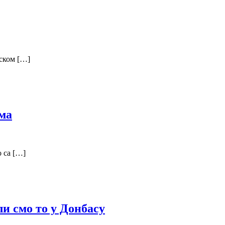
уском […]
има
о са […]
ли смо то у Донбасу