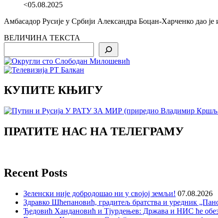
<05.08.2025
Амбасадор Русије у Србији Александра Боцан-Харченко дао је и
ВЕЛИЧИНА ТЕКСТА
Search
КУПИТЕ КЊИГУ
ПРАТИТЕ НАС НА ТЕЛЕГРАМУ
Recent Posts
Зеленски није добродошао ни у својој земљи!
07.08.2026
Здравко Шћепановић, градитељ братства и уредник „Пано
Ђедовић Хандановић и Тјурдењев: Држава и НИС ће обе