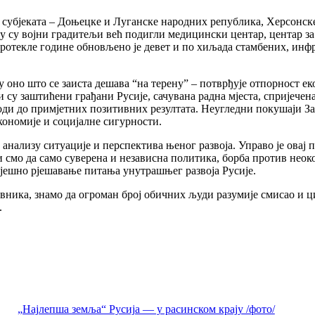
их субјеката – Доњецке и Луганске народних република, Херсонс
љу су војни градитељи већ подигли медицински центар, центар з
протекле године обновљено је девет и по хиљада стамбених, инф
ају оно што се заиста дешава “на терену” – потврђује отпорност 
ли су заштићени грађани Русије, сачувана радна мјеста, спријече
оди до примјетних позитивних резултата. Неугледни покушаји За
кономије и социјалне сигурности.
анализу ситуације и перспектива њеног развоја. Управо је овај
и смо да само суверена и независна политика, борба против нео
пјешно рјешавање питања унутрашњег развоја Русије.
ника, знамо да огроман број обичних људи разумије смисао и ц
.
„Најлепша земља“ Русија — у расинском крају /фото/