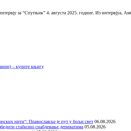
нтервју за “Спутњик” 4. августа 2025. године. Из интервјуа, Ам
нских нити“: Православље је пут у бољи свет
06.08.2026
збедити стабилно снабдевање дериватима
05.08.2026