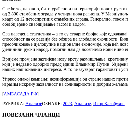
Све ће то, наравно, бити урађено и на територији нових руск
од 2.800 стамбених зграда у четири нова региона. У Маријупо
кварт од 12 петоспратних стамбених зграда. Генерално, током 
обезбијеђено снабдијевање гасом и водом.
Сва наведена статистика – а то су стварне бројке које одражав
способност да се развија без обзира на глобалне околности. Би
преобликовање цјелокупне националне економије, која већ дов
ујединили руски народ, помогли нам да досегнемо нови ниво е
Вријеме промјена захтијева нову врсту размишљања, креативну 
који је недавно одобрио предсједник Владимир Путин. Увјерен
наших националних интереса. А то ће заузврат гарантовати ус
Упркос опакој кампањи дезинформација од стране наших против
изразим искрену захвалност на солидарности и добрим жељама
[
АМБАСАДА РФ
]
РУБРИКА:
Анализе
ОЗНАКЕ:
2023
,
Анализе
,
Игор Калабухов
ПОВЕЗАНИ ЧЛАНЦИ
Post