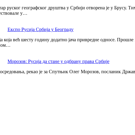
ар руског географског друштва у Србији отворена је у Брусу. Ти
чествовале у…
Експо Русија Србија у Београду
ја која већ шесту годину додатно јача привредне односе. Прошле
амом…
Морозов: Русија да стане у одбрану права Србије
посредовања, рекао је за Спутњик Олег Морозов, посланик Државн