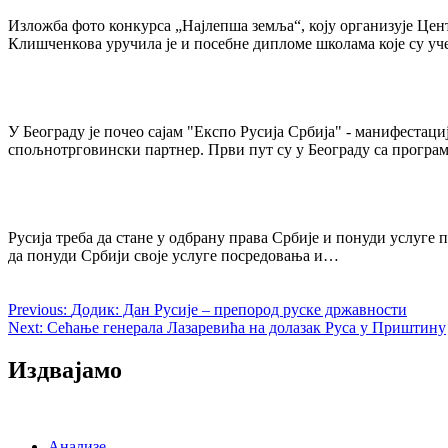
navigation
Изложба фото конкурса „Најлепша земља“, коју организује Цент
Клишченкова уручила је и посебне дипломе школама које су у
У Београду је почео сајам "Експо Русија Србија" - манифестаци
спољнотрговински партнер. Први пут су у Београду са прогр
Русија треба да стане у одбрану права Србије и понуди услуге 
да понуди Србији своје услуге посредовања и…
Previous:
Додик: Дан Русије – препород руске државности
Next:
Сећање генерала Лазаревића на долазак Руса у Приштину
Издвајамо
Анализе