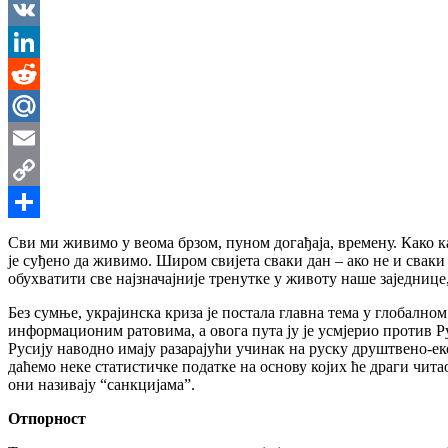
Messenger
VK
LinkedIn
Reddit
Mail.Ru
Email
Copy
Link
Share
Сви ми живимо у веома брзом, пуном догађаја, времену. Како ка
је суђено да живимо. Широм свијета сваки дан – ако не и свак
обухватити све најзначајније тренутке у животу наше заједниц
Без сумње, украјинска криза је постала главна тема у глобално
информационим ратовима, а овога пута ју је усмјерио против Р
Русију наводно имају разарајући учинак на руску друштвено-еко
даћемо неке статистичке податке на основу којих ће драги чит
они називају “санкцијама”.
Отпорност