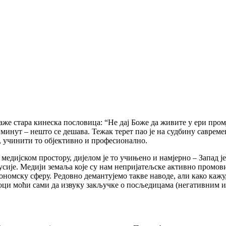
же стара кинеска пословица: “Не дај Боже да живите у ери промј
и минут – нешто се дешава. Тежак терет пао је на судбину савре
е, учинити то објективно и професионално.
м медијском простору, дијелом је то учињено и намјерно – Запад 
усије. Медији земаља које су нам непријатељске активно промов
номску сферу. Редовно демантујемо такве наводе, али како кажу,
аоци моћи сами да извуку закључке о посљедицама (негативним и