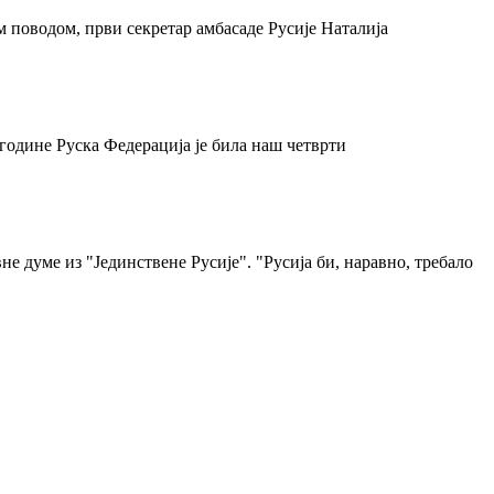
м поводом, први секретар амбасаде Русије Наталија
 године Руска Федерација је била наш четврти
е думе из "Јединствене Русије". "Русија би, наравно, требало