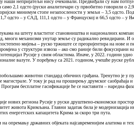
оју наши непријатељи нису очекивали. Предвиђали су нам потпун
а само 2,1 одсто (руски аналитичари су првобитно говорили о 2,9
торијски минимум стопе незапослености у земљи – 3,5 одсто. Пода
1,7 одсто – у САД, 111,1 одсто – у Француској и 66,5 одсто – у 
лукама на штету властитог становништва и националних компани
, многи механизми унутар земље су радикално ревидирани. И опет
постепено мијења – руско тржиште се преоријентира на нове и п
ромјена у структури извоза – ако смо раније били фокусирани на
отенцијал Русије у свим областима. Иначе, у 2022. години удио
ационалне валуте. У поређењу са 2021. годином, учешће руске р
побољшамо животни стандард обичних грађана. Тренутно је у пу
 магистрале. У току је рад на проширењу друмског саобраћаја и
. Програм бесплатне гасификације ће се наставити – наредна фаза
ције нових региона Русије у руски друштвено-економски простор.
литет живота Кримљана. Главни задатак била је модернизација и
итих енергетских капацитета Крима за скоро три пута.
ди на опремању државних објеката најсавременијим алатима и тех