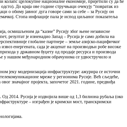
и колапс цјелокупне националне економије, пријетили су да ће
 одсто). До краја ове године стручњаци очекују “повратак из
ци о обиму јавног дуга говоре сами за себе – за Русију он
Њемачкој. Стопа инфлације пала је испод циљаног показатеља
ја, осмишљеним да “казне” Русију због њене независне
, резултат је изненадио Запад – Русија је само добила на
ерспективније глобалне партнере – земље азијско-пацифичког
 извоз енергената, сада је акценат на производњи робе високе
 прихода у државном буџету од продаје ресурса и производа
убље у нашим међународним обрачунима се удвостручило и
ном јеку модернизација инфраструктуре: ажурира се источни
 телекомуникационе мреже у регионима Русије. Већ сљедеће,
 овог значајног пројекта, започетог 2021. године, предвиђа
 Од 2014. Русија је издвојила више од 1,3 билиона рубаља (око
нфраструктуре – изграђен је кримски мост, транскримски
нологијама.