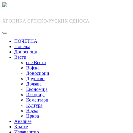
Skip
to
content
ХРОНИКА СРПСКО-РУСКИХ ОДНОСА
ПОЧЕТНА
Повеља
Доносиоци
Вести
све Вести
Војска
Доносиоци
Друштво
Држава
Економија
Историја
Коментари
Култура
Наука
Црква
Анализе
Књиге
Издаваштво