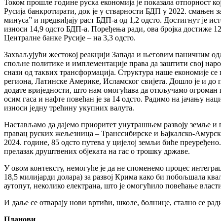
Током прошле године руска економија је показала отпорност к
Русија банкротирати, док је у стварности БДП у 2022. смањен з
минуса” и предвиђају раст БДП-а од 1,2 одсто. Достигнут је ис
износи 14,9 одсто БДП-а. Поређења ради, ова бројка достиже 12
Централне банке Русије – на 3,3 одсто.
Захваљујући жестокој реакцији Запада и његовим паничним од
спољне политике и имплементације права да заштити свој народ
снази од таквих трансформација. Структура наше економије се 
региона, Латинске Америке, Исламског свијета. Дошло је и до п
додате вриједности, што нам омогућава да откључамо огроман п
осим гаса и нафте повећан је за 14 одсто. Радимо на јачању н
износи једну трећину укупних валута.
Настављамо да дајемо приоритет унутрашњем развоју земље и 
правац руских жељезница – Транссибирске и Бајкалско-Амурске
2024. године, 85 одсто путева у цијелој земљи биће преуређено
прелазак друштвених објеката на гас о трошку државе.
У овом контексту, немогуће је да не споменемо процес интегра
18,5 милијарди долара) за развој Крима како би побољшала ква
аутопут, неколико електрана, што је омогућило повећање власт
И даље се отварају нови вртићи, школе, болнице, стално се ра
Планови