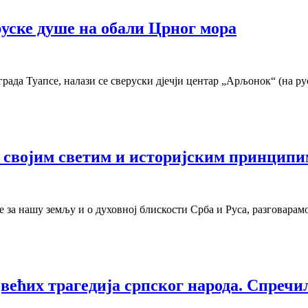
уске душе на обали Црног мора
града Туапсе, налази се сверуски дјечји центар „Арљонок“ (на р
а својим светим и историјским принцип
е за нашу земљу и о духовној блискости Срба и Руса, разговарам
јвећих трагедија српског народа. Спречи