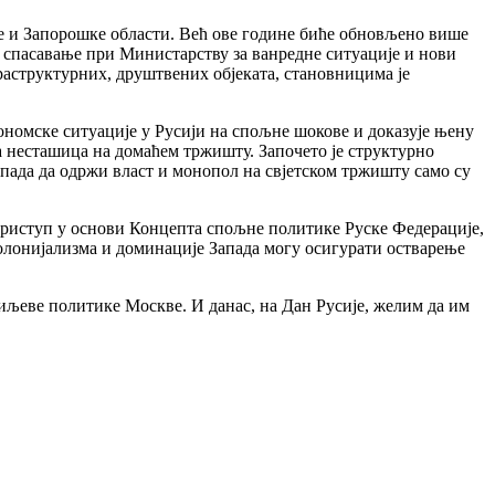
ке и Запорошке области. Већ ове године биће обновљено више
а спасавање при Министарству за ванредне ситуације и нови
раструктурних, друштвених објеката, становницима је
економске ситуације у Русији на спољне шокове и доказује њену
на несташица на домаћем тржишту. Започето је структурно
пада да одржи власт и монопол на свјетском тржишту само су
 приступ у основи Концепта спољне политике Руске Федерације,
колонијализма и доминације Запада могу осигурати остварење
иљеве политике Москве. И данас, на Дан Русије, желим да им