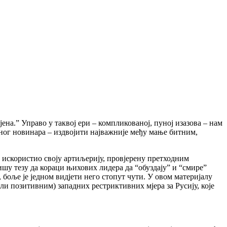
ена.” Управо у таквој ери – компликованој, пуној изазова – нам
меног новинара – издвојити најважније међу мање битним,
је искористио своју артиљерију, провјерену претходним
ишу тезу да кораци њихових лидера да “обуздају” и “смире”
 боље је једном видјети него стопут чути. У овом материјалу
ли позитивним) западних рестриктивних мјера за Русију, које