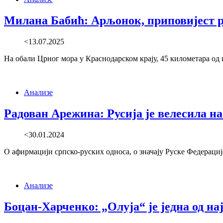
Милана Бабић: Арљонок, приповијест р
<13.07.2025
На обали Црног мора у Краснодарском крају, 45 километара од 
Анализе
Радован Арежина: Русија је велесила н
<30.01.2024
О афирмацији српско-руских односа, о значају Руске Федерациј
Анализе
Боцан-Харченко: „Олуја“ је једна од на