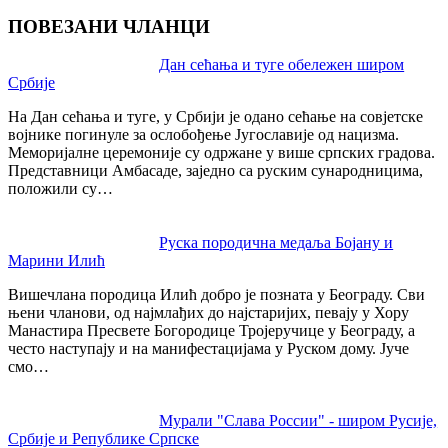
ПОВЕЗАНИ ЧЛАНЦИ
Post
Дан сећања и туге обележен широм
Србије
navigation
На Дан сећања и туге, у Србији је одано сећање на совјетске
војнике погинуле за ослобођење Југославије од нацизма.
Меморијалне церемоније су одржане у више српских градова.
Представници Амбасаде, заједно са руским сународницима,
положили су…
Руска породична медаља Бојану и
Марини Илић
Вишечлана породица Илић добро је позната у Београду. Сви
њени чланови, од најмлађих до најстаријих, певају у Хору
Манастира Пресвете Богородице Тројеручице у Београду, а
често наступају и на манифестацијама у Руском дому. Јуче
смо…
Мурали "Слава России" - широм Русије,
Србије и Републике Српске