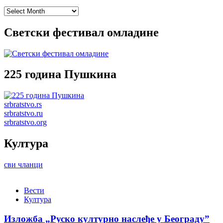
Archives
Светски фестивал омладине
225 година Пушкина
srbratstvo.rs
srbratstvo.ru
srbratstvo.org
Култура
сви чланци
Вести
Култура
Изложба „Руско културно наслеђе у Београду”