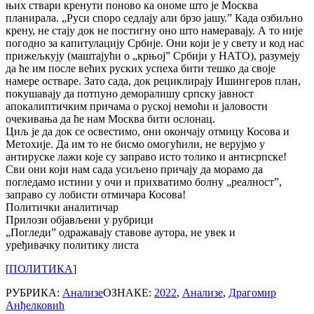
њих ствари кренути поново ка ономе што је Москва
планирала. „Руси споро седлају али брзо јашу.” Када озбиљно
крену, не стају док не постигну оно што намеравају. А то није
погодно за капитулацију Србије. Они који је у свету и код нас
прижељкују (маштајући о „крњој” Србији у НАТО), разумеју
да ће им после већих руских успеха бити тешко да своје
намере остваре. Зато сада, док рециклирају Ишингеров план,
покушавају да потпуно деморалишу српску јавност
апокалиптичким причама о руској немоћи и јаловости
очекивања да ће нам Москва бити ослонац.
Циљ је да док се освестимо, они окончају отмицу Косова и
Метохије. Да им то не бисмо омогућили, не верујмо у
антируске лажи које су заправо исто толико и антисрпске!
Сви они који нам сада усиљено причају да морамо да
погледамо истини у очи и прихватимо болну „реалност”,
заправо су лобисти отмичара Косова!
Политички аналитичар
Прилози објављени у рубрици
„Погледи” одражавају ставове аутора, не увек и
уређивачку политику листa
[
ПОЛИТИКА
]
РУБРИКА:
Анализе
ОЗНАКЕ:
2022
,
Анализе
,
Драгомир
Анђелковић