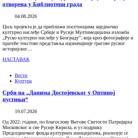
отворена у Библиотеци града
04.08.2026
Циљ пројекта је да приближи посетиоцима заједничко
културно наслеђе Србије и Русије Мултимедијална изложба
„Руско културно наслеђе у Београду”, која кроз фотографије и
пратеће текстове представља најзначајније трагове руског
историјског…
НАСТАВАК
Вести
Култура
Срби на „Данима Достојевског у Оптиној
пустињи“
19.07.2026
Од 2022. године, по благослову Његове Светости Патријарха
Московског и све Русије Кирила, и уз подршку
Председничког фонда културних иницијатива, реализује се