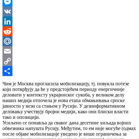
WhatsApp
Messenger
VK
LinkedIn
Reddit
Mail.Ru
Email
Copy
Link
Share
Чим је Москва прогласила мобилизацију, тј. повукла потезе
који потврђују да ће у предстојећем периоду енергичније
деловати у контексту украјинског сукоба, у великом делу
наших медија отпочела је нова етапа обмањивања српске
јавности у вези са стањем у Русији. У дезинформативном
деловању учествују бројни медији, како они блиски власти
тако и опозицији.
Усиљено се понавља да сваког дана десетине хиљада војних
обвезника напушта Русију. Међутим, то ем није могуће (одмах
после објаве мобилизације уведено је више ограничења за