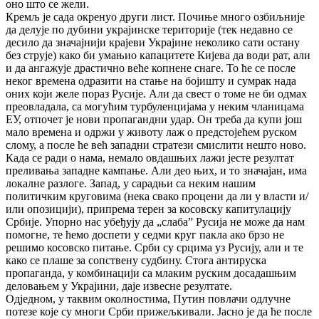
оно што се жели.
Кремљ је сада окренуо други лист. Почиње много озбиљније
да делује по дубини украјинске територије (тек недавно се
десило да значајнији крајеви Украјине неколико сати остану
без струје) како би умањио капацитете Кијева да води рат, али
и да ангажује драстично веће копнене снаге. То ће се после
неког времена одразити на стање на бојишту и сумрак нада
оних који желе пораз Русије. Али да свест о томе не би одмах
преовладала, са могућим турбуленцијама у неким чланицама
ЕУ, отпочет је нови пропагандни удар. Он треба да купи још
мало времена и одржи у животу лаж о предстојећем руском
слому, а после ће већ западни стратези смислити нешто ново.
Када се ради о нама, немало овдашњих лажи јесте резултат
преливања западне кампање. Али део њих, и то значајан, има
локалне разлоге. Запад, у сарадњи са неким нашим
политичким круговима (нека свако процени да ли у власти и/
или опозицији), припрема терен за косовску капитулацију
Србије. Упорно нас убеђују да „слаба” Русија не може да нам
помогне, те ћемо доспети у седми круг пакла ако брзо не
решимо косовско питање. Срби су срцима уз Русију, али и те
како се плаше за сопствену судбину. Стога антируска
пропаганда, у комбинацији са млаким руским досадашњим
деловањем у Украјини, даје извесне резултате.
Одједном, у таквим околностима, Путин повлачи одлучне
потезе које су многи Срби прижељкивали. Јасно је да ће после