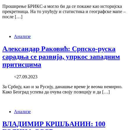
Проширење БРИКС-а могло би да се покаже као историјска
прекретница. На то упућују и статистика и географске мапе –
после […]
Анализе
Александар Раковић: Српско-руска
сарадња се развија, упркос западним
притисцима
<27.09.2023
За Србиjу, као и за Русиjу, данашње време jе веома немирно.
Како Београд успева да очува своjу позициjу и да […]
Анализе
ВЛАДИМИР КРШЉАНИН: 100