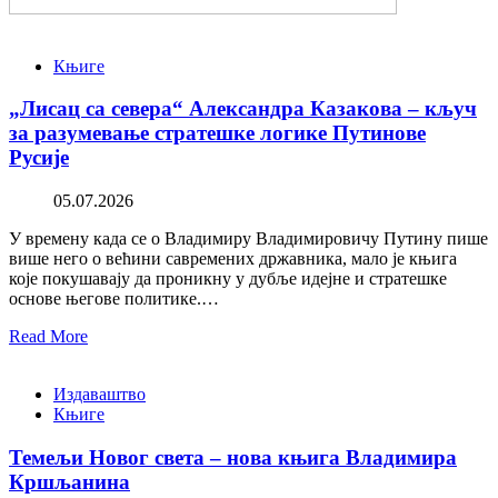
Књиге
„Лисац са севера“ Александра Казакова – кључ
за разумевање стратешке логике Путинове
Русије
05.07.2026
У времену када се о Владимиру Владимировичу Путину пише
више него о већини савремених државника, мало је књига
које покушавају да проникну у дубље идејне и стратешке
основе његове политике.…
Read More
Издаваштво
Књиге
Темељи Новог света – нова књига Владимира
Кршљанина