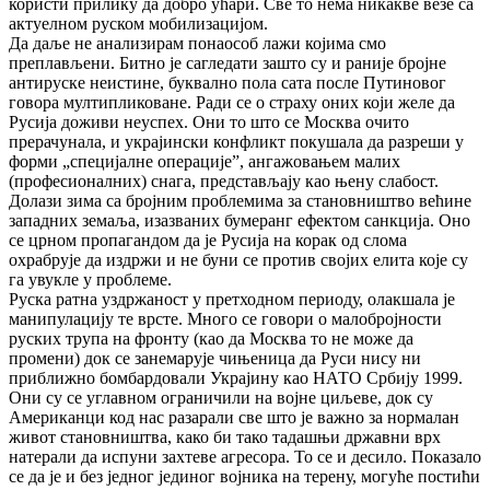
користи прилику да добро ућари. Све то нема никакве везе са
актуелном руском мобилизацијом.
Да даље не анализирам понаособ лажи којима смо
преплављени. Битно је сагледати зашто су и раније бројне
антируске неистине, буквално пола сата после Путиновог
говора мултипликоване. Ради се о страху оних који желе да
Русија доживи неуспех. Они то што се Москва очито
прерачунала, и украјински конфликт покушала да разреши у
форми „специјалне операције”, ангажовањем малих
(професионалних) снага, представљају као њену слабост.
Долази зима са бројним проблемима за становништво већине
западних земаља, изазваних бумеранг ефектом санкција. Оно
се црном пропагандом да је Русија на корак од слома
охрабрује да издржи и не буни се против својих елита које су
га увукле у проблеме.
Руска ратна уздржаност у претходном периоду, олакшала је
манипулацију те врсте. Много се говори о малобројности
руских трупа на фронту (као да Москва то не може да
промени) док се занемарује чињеница да Руси нису ни
приближно бомбардовали Украјину као НАТО Србију 1999.
Они су се углавном ограничили на војне циљеве, док су
Американци код нас разарали све што је важно за нормалан
живот становништва, како би тако тадашњи државни врх
натерали да испуни захтеве агресора. То се и десило. Показало
се да је и без једног јединог војника на терену, могуће постићи