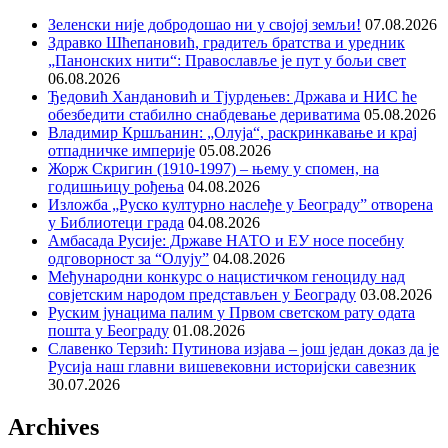
Зеленски није добродошао ни у својој земљи!
07.08.2026
Здравко Шћепановић, градитељ братства и уредник
„Панонских нити“: Православље је пут у бољи свет
06.08.2026
Ђедовић Хандановић и Тјурдењев: Држава и НИС ће
обезбедити стабилно снабдевање дериватима
05.08.2026
Владимир Кршљанин: „Олуја“, раскринкавање и крај
отпадничке империје
05.08.2026
Жорж Скригин (1910-1997) – њему у спомен, на
годишњицу рођења
04.08.2026
Изложба „Руско културно наслеђе у Београду” отворена
у Библиотеци града
04.08.2026
Амбасада Русије: Државе НАТО и ЕУ носе посебну
одговорност за “Олују”
04.08.2026
Међународни конкурс о нацистичком геноциду над
совјетским народом представљен у Београду
03.08.2026
Руским јунацима палим у Првом светском рату одата
пошта у Београду
01.08.2026
Славенко Терзић: Путинова изјава – још један доказ да је
Русија наш главни вишевековни историјски савезник
30.07.2026
Archives