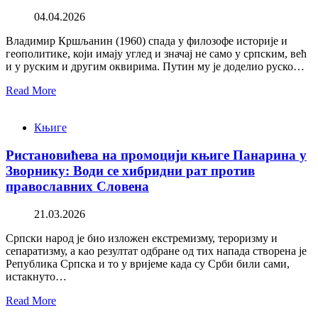
04.04.2026
Владимир Кршљанин (1960) спада у филозофе историје и
геополитике, који имају углед и значај не само у српским, већ
и у руским и другим оквирима. Путин му је доделио руско…
Read More
Књиге
Ристановићева на промоцији књиге Панарина у
Зворнику: Води се хибридни рат против
православних Словена
21.03.2026
Српски народ је био изложен екстремизму, тероризму и
сепаратизму, а као резултат одбране од тих напада створена је
Република Српска и то у вријеме када су Срби били сами,
истакнуто…
Read More