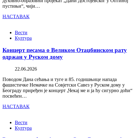
духовно-образовни пројекат „Дани Достојевског у Оптиној
пустињи“, чији…
НАСТАВАК
Вести
Култура
Концерт песама о Великом Отаџбинском рату
одржан у Руском дому
22.06.2026
Поводом Дана сећања и туге и 85. годишњице напада
фашистичке Немачке на Совјетски Савез у Руском дому у
Београду приређен је концерт „Чекај ме и ја ћу сигурно доћи“
посвећен…
НАСТАВАК
Вести
Култура