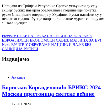
Навијачи из Србије и Републике Српске укључили су се у
акцију руских навијача обележавања годишњице почетка
руске Специјалне операције у Украјини. Руски навијачи су у
неколико градова Русије направили велике мурале са поруком
“Слава Русији”.…
Previous:
ВЕЋИНА ГРАЂАНА СРБИЈЕ ЗА УЛАЗАК У
ЕВРОАЗИЈСКИ ЕКОНОМСКИ САВЕЗ, МАЊИНА ЗА ЕУ!
Next:
ВУЧИЋ У ОБРАЋАЊУ НАЦИЈИ: И ДАЉЕ БЕЗ
САНКЦИЈА РУСИЈИ
Издвајамо
Анализе
Борислав Коркоделовић: БРИКС 2024 –
Москва престоница светске већине
<23.01.2024