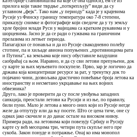
категорије становништва на које се она односи), ем се из
прилога који такве тврдње „поткрепљују” види да су
углавном „фејк”. Тако нам „у периоду” када је у крајевима
Русије уз Финску границу температура око 7-8 степени,
приказују снимке и фотографије који сведоче да у ту земљу
хрле бројни млади Руси у мајицама са кратким рукавима и у
шорцевима. Јасно је да се ради о гужвама на граничним
прелазима из летњег периода.
Папагајски се понавља и да из Русије свакодневно полећу
стотине, па и хиљаде авиона попуњених „противницима рата
и Путина”, ка земљама које нису обуставиле ваздушни
саобраћај са њом. Наравно, и да су сви летови препуњени, док
су карте за њих муњевито поскупеле. Прво, зар је логично да
држава која концентрише ресурсе за рат, у тренутку док то
појачано чини, дозвољава драстично повећање броја летова ка
иностранству и несметано укрцавање на њих војних
обвезника?
Друго, лако је проверити да су после увођења западних
санкција, преостали летови ка Русији и из ње, по правилу,
били пуни. Мало је летова а много оних који из Русије негде
желе да отпутују или да њу посете. Што се цена тиче, оне су
одмах јако скочиле и до данас остале на високом нивоу.
Примера ради, на летовима који повезују Србију и Русију
карте су већ месецима три, четири пута скупље него пре
сукоба. Закон понуде и потражње. Онај ко има монопол