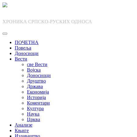
Skip
to
content
ХРОНИКА СРПСКО-РУСКИХ ОДНОСА
ПОЧЕТНА
Повеља
Доносиоци
Вести
све Вести
Војска
Доносиоци
Друштво
Држава
Економија
Историја
Коментари
Култура
Наука
Црква
Анализе
Књиге
Издаваштво