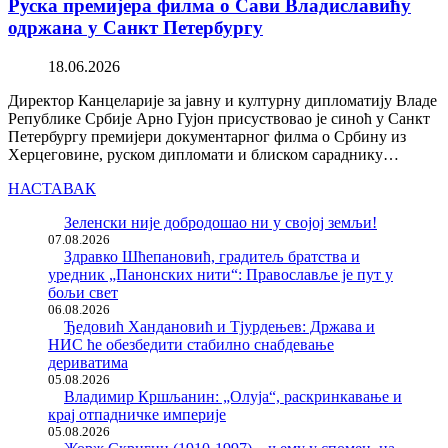
Руска премијера филма о Сави Владиславићу
одржана у Санкт Петербургу
18.06.2026
Директор Канцеларије за јавну и културну дипломатију Владе
Републике Србије Арно Гујон присуствовао је синоћ у Санкт
Петербургу премијери документарног филма о Србину из
Херцеговине, руском дипломати и блиском сараднику…
НАСТАВАК
Зеленски није добродошао ни у својој земљи!
07.08.2026
Здравко Шћепановић, градитељ братства и
уредник „Панонских нити“: Православље је пут у
бољи свет
06.08.2026
Ђедовић Хандановић и Тјурдењев: Држава и
НИС ће обезбедити стабилно снабдевање
дериватима
05.08.2026
Владимир Кршљанин: „Олуја“, раскринкавање и
крај отпадничке империје
05.08.2026