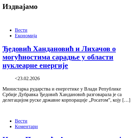
Издвајамо
Вести
Економија
Ђедовић Хандановић и Лихачов о
могућностима сарадње у области
нуклеарне енергије
<23.02.2026
Министарка рударства и енергетике у Влади Републике
Србије Дубравка Ђедовић Хандановић разговарала је са
делегацијом руске државне корпорације „Росатомˮ, коју […]
Вести
Коментари