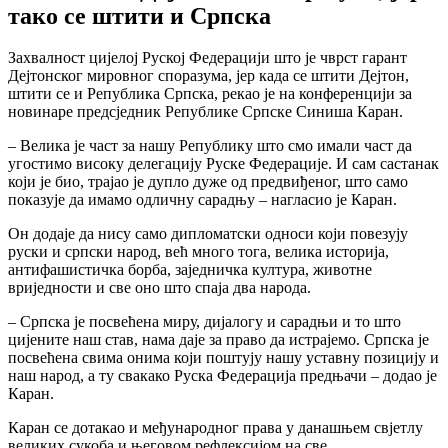
тако се штити и Српска
Захвалност цијелој Руској Федерацији што је чврст гарант
Дејтонског мировног споразума, јер када се штити Дејтон,
штити се и Република Српска, рекао је на конференцији за
новинаре предсједник Републике Српске Синиша Каран.
– Велика је част за нашу Републику што смо имали част да
угостимо високу делегацију Руске Федерације. И сам састанак
који је био, трајао је дупло дуже од предвиђеног, што само
показује да имамо одличну сарадњу – нагласио је Каран.
Он додаје да нису само дипломатски односи који повезују
руски и српски народ, већ много тога, велика историја,
антифашистичка борба, заједничка култура, животне
вриједности и све оно што спаја два народа.
– Српска је посвећена миру, дијалогу и сарадњи и то што
цијените наш став, нама даје за право да истрајемо. Српска је
посвећена свима онима који поштују нашу уставну позицију и
наш народ, а ту свакако Руска Федерација предњачи – додао је
Каран.
Каран се дотакао и међународног права у данашњем свјетлу
великих сукоба и његовом рефлексијом на све.