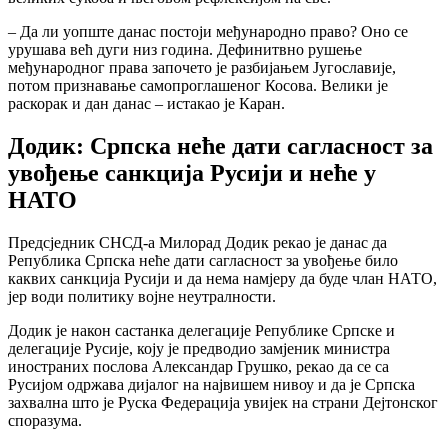
– Да ли уопште данас постоји међународно право? Оно се
урушава већ дуги низ година. Дефинитвно рушење
међународног права започето је разбијањем Југославије,
потом признавање самопроглашеног Косова. Велики је
раскорак и дан данас – истакао је Каран.
Додик: Српска неће дати сагласност за
увођење санкција Русији и неће у
НАТО
Предсједник СНСД-а Милорад Додик рекао је данас да
Република Српска неће дати сагласност за увођење било
каквих санкција Русији и да нема намјеру да буде члан НАТО,
јер води политику војне неутралности.
Додик је након састанка делегације Републике Српске и
делегације Русије, коју је предводио замјеник министра
иностраних послова Александар Грушко, рекао да се са
Русијом одржава дијалог на највишем нивоу и да је Српска
захвална што је Руска Федерација увијек на страни Дејтонског
споразума.