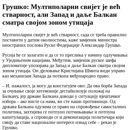
Грушко: Мултиполарни свијет је већ
стварност, али Запад и даље Балкан
сматра својом зоном утицаја
Мултиполарни свијет је већ стварност, сада се треба правилно
поставити у датим околностима, каже замјеник министра
иностраних послова Руске Федерације Александар Грушко.
Русија ће се залагати и да се то преслика у начину одлучивања
у Уједињеним нацијама. Међутим, замјеник руског шефа
дипломатије упозорава да Запад и даље Балкан сматра својом
зоном утицаја. Он дјеловање Кристијана Шмита види управо
као механизам Запада да поткопа међународно право.
– И, нажалост, ја могу да констатујем ово: Да ова борба Запада
за очување своје хегемоније дестабилизује положај на
Балкану, јер државе Балкана доводи у ситуацију вјештачког
избора – ако нисте са нама, ви сте наши противници. Од
држава Балкана одузима се право на спровођење самосталних
политика, захтијева се потпуно потчињавање и потпуна
капитулација, а спроводи се и демонизација политичара који
смију да ставе националне интересе изнад себе – рекао је
Грушко.