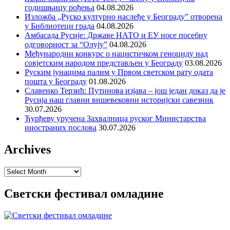
годишњицу рођења
04.08.2026
Изложба „Руско културно наслеђе у Београду” отворена
у Библиотеци града
04.08.2026
Амбасада Русије: Државе НАТО и ЕУ носе посебну
одговорност за “Олују”
04.08.2026
Међународни конкурс о нацистичком геноциду над
совјетским народом представљен у Београду
03.08.2026
Руским јунацима палим у Првом светском рату одата
пошта у Београду
01.08.2026
Славенко Терзић: Путинова изјава – још један доказ да је
Русија наш главни вишевековни историјски савезник
30.07.2026
Ђурђеву уручена Захвалница руског Министарства
иностраних послова
30.07.2026
Archives
Archives
Светски фестивал омладине