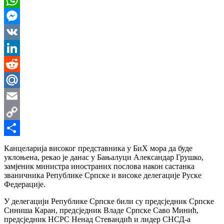
WhatsApp
Messenger
VK
LinkedIn
Reddit
Mail.Ru
Email
Copy
Link
Share
Канцеларија високог представника у БиХ мора да буде
уклоњена, рекао је данас у Бањалуци Александар Грушко,
замјеник министра иностраних послова након састанка
званичника Републике Српске и високе делегације Руске
Федерације.
У делегацији Републике Српске били су предсједник Српске
Синиша Каран, предсједник Владе Српске Саво Минић,
предсједник НСРС Ненад Стевандић и лидер СНСД-а