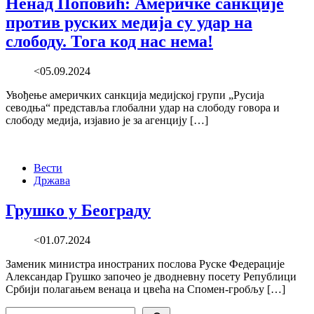
Ненад Поповић: Америчке санкције
против руских медија су удар на
слободу. Тога код нас нема!
<05.09.2024
Увођење америчких санкција медијској групи „Русија
севодња“ представља глобални удар на слободу говора и
слободу медија, изјавио је за агенцију […]
Вести
Држава
Грушко у Београду
<01.07.2024
Заменик министра иностраних послова Руске Федерације
Александар Грушко започео је дводневну посету Републици
Србији полагањем венаца и цвећа на Спомен-гробљу […]
Search