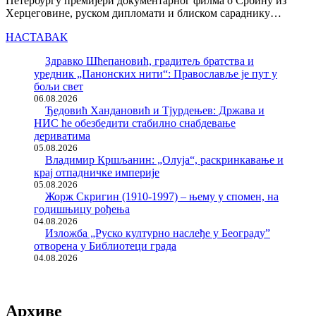
Петербургу премијери документарног филма о Србину из
Херцеговине, руском дипломати и блиском сараднику…
НАСТАВАК
Здравко Шћепановић, градитељ братства и
уредник „Панонских нити“: Православље је пут у
бољи свет
06.08.2026
Ђедовић Хандановић и Тјурдењев: Држава и
НИС ће обезбедити стабилно снабдевање
дериватима
05.08.2026
Владимир Кршљанин: „Олуја“, раскринкавање и
крај отпадничке империје
05.08.2026
Жорж Скригин (1910-1997) – њему у спомен, на
годишњицу рођења
04.08.2026
Изложба „Руско културно наслеђе у Београду”
отворена у Библиотеци града
04.08.2026
Архиве