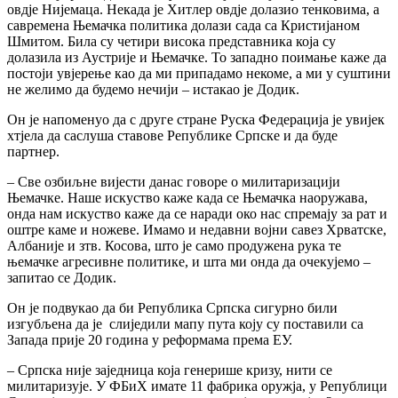
овдје Нијемаца. Некада је Хитлер овдје долазио тенковима, а
савремена Њемачка политика долази сада са Кристијаном
Шмитом. Била су четири висока представника која су
долазила из Аустрије и Њемачке. То западно поимање каже да
постоји увјерење као да ми припадамо некоме, а ми у суштини
не желимо да будемо нечији – истакао је Додик.
Он је напоменуо да с друге стране Руска Федерација је увијек
хтјела да саслуша ставове Републике Српске и да буде
партнер.
– Све озбиљне вијести данас говоре о милитаризацији
Њемачке. Наше искуство каже када се Њемачка наоружава,
онда нам искуство каже да се наради око нас спремају за рат и
оштре каме и ножеве. Имамо и недавни војни савез Хрватске,
Албаније и зтв. Косова, што је само продужена рука те
њемачке агресивне политике, и шта ми онда да очекујемо –
запитао се Додик.
Он је подвукао да би Република Српска сигурно били
изгубљена да је слиједили мапу пута коју су поставили са
Запада прије 20 година у реформама према ЕУ.
– Српска није заједница која генерише кризу, нити се
милитаризује. У ФБиХ имате 11 фабрика оружја, у Републици