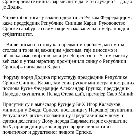
Српској немате ништа, зар мислите да је то случајно? – додао
је Додик.
Управо због тога су важни одности са Руском Федрерацијом,
каже предсједник Републике Синиша Каран. Руководство
Српске сарађује са свима који уважавању њен међуанродни
субјективитет.
– Више нисмо на столу као предмет и проблем, ми смо за
столом и то на најважнијим мјестима, гдје износимо и
објашњавамо свој став, који је већ препознат. У том смислу,
већ смо и у том наративу промијенили слику о Републици
Српској – наглашава Каран.
Форуму поред Додика присуствују предсједник Републике
Српске Синиша Каран, замјеник руског министра иностраних
послова Руске Федерације Александар Грушко, предсједник
Народне скупштине Ненад Стевандић, премијер Саво Минић.
Присутни су и амбасадор Русије у БиХ Игор Калабухов,
министри у Влади Српске, посланици у Народној скупштини
Републике Српске, посланици у Представничком дому и
српски делегати у Дому народа Парламентарне скупштине
БиХ, привредници, као и друге бројне личности из
политичког и друштвеног живота Српске.