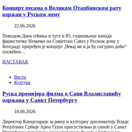
Концерт песама о Великом Отаџбинском рату
одржан у Руском дому
22.06.2026
Поводом Дана сећања и туге и 85. годишњице напада
фашистичке Немачке на Совјетски Савез у Руском дому у
Београду приређен је концерт „Чекај ме и ја ћу сигурно доћи“
посвећен…
НАСТАВАК
Вести
Култура
Руска премијера филма о Сави Владиславићу
одржана у Санкт Петербургу
18.06.2026
Директор Канцеларије за јавну и културну дипломатију Владе
Републике Србије Арно Гујон присуствовао је синоћ у Санкт