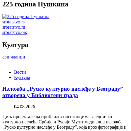
225 година Пушкина
srbratstvo.rs
srbratstvo.ru
srbratstvo.org
Култура
сви чланци
Вести
Култура
Изложба „Руско културно наслеђе у Београду”
отворена у Библиотеци града
04.08.2026
Циљ пројекта је да приближи посетиоцима заједничко
културно наслеђе Србије и Русије Мултимедијална изложба
„Руско културно наслеђе у Београду”, која кроз фотографије и