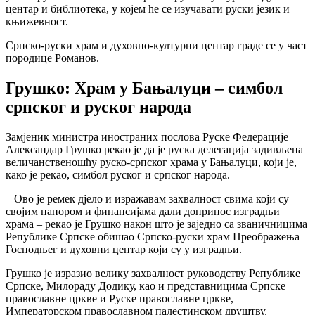
центар и библиотека, у којем ће се изучавати руски језик и
књижевност.
Српско-руски храм и духовно-културни центар граде се у част
породице Романов.
Грушко: Храм у Бањалуци – симбол
српског и руског народа
Замјеник министра иностраних послова Руске Федерације
Александар Грушко рекао је да је руска делегација задивљена
величанственошћу руско-српског храма у Бањалуци, који је,
како је рекао, симбол руског и српског народа.
– Ово је ремек дјело и изражавам захвалност свима који су
својим напором и финансијама дали допринос изградњи
храма – рекао је Грушко након што је заједно са званичницима
Републике Српске обишао Српско-руски храм Преображења
Господњег и духовни центар који су у изградњи.
Грушко је изразио велику захвалност руководству Републике
Српске, Милораду Додику, као и представницима Српске
православне цркве и Руске православне цркве,
Императорском православном палестинском друштву,