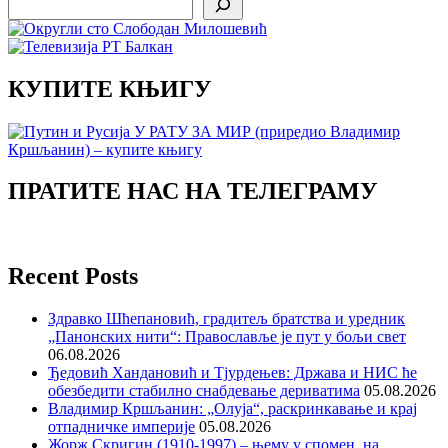
КУПИТЕ КЊИГУ
ПРАТИТЕ НАС НА ТЕЛЕГРАМУ
Recent Posts
Здравко Шћепановић, градитељ братства и уредник
„Панонских нити“: Православље је пут у бољи свет
06.08.2026
Ђедовић Хандановић и Тјурдењев: Држава и НИС ће
обезбедити стабилно снабдевање дериватима
05.08.2026
Владимир Кршљанин: „Олуја“, раскринкавање и крај
отпадничке империје
05.08.2026
Жорж Скригин (1910-1997) – њему у спомен, на