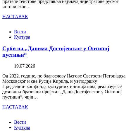
пратеће текстове представља најзначајније трагове руског
историјског…
НАСТАВАК
Вести
Култура
Срби на „Данима Достојевског у Оптиној
пустињи“
19.07.2026
Од 2022. године, по благослову Његове Светости Патријарха
Московског и све Русије Кирила, и уз подршку
Председничког фонда културних иницијатива, реализује се
духовно-образовни пројекат „Дани Достојевског у Оптиној
пустињи“, чији…
НАСТАВАК
Вести
Култура