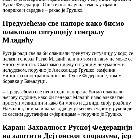
Руске Федерације. Оне се ослањају на темељ узајамне
подршке и сарадње – рекао је Грушко.
Предузећемо све напоре како бисмо
олакшали ситуацију генералу
Младићу
Русија ради све да би олакшали тренутну ситуацију у којој се
налази генерал Ратко Младић, али по том питању не може се
много учинити. Сматрамо цијелу ситуацију нехуманом и
нељудском, поручио је Александар Грушко, замјеник
министра иностраних послова Руске Федерације, током
боравка у Бањалуци.
– Предузећемо све неопходне напоре да бисмо олакшали
његову судбину, како би генерал Младић имао адекватан
приступ медицини и како би могао и да види своју родбину.
Нажалост, они који данас одређују његову судбину, руководе
се сасвим другачијим смјерницама – поручио је Грушко.
Каран: Захвалност Руској Федерацији
на заштити Дејтонског споразума, јер