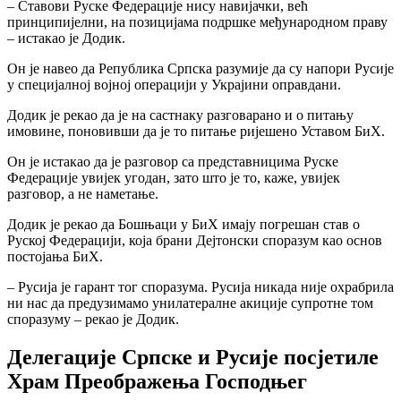
– Ставови Руске Федерације нису навијачки, већ
принципијелни, на позицијама подршке међународном праву
– истакао је Додик.
Он је навео да Република Српска разумије да су напори Русије
у специјалној војној операцији у Украјини оправдани.
Додик је рекао да је на састнаку разговарано и о питању
имовине, поновивши да је то питање ријешено Уставом БиХ.
Он је истакао да је разговор са представницима Руске
Федерације увијек угодан, зато што је то, каже, увијек
разговор, а не наметање.
Додик је рекао да Бошњаци у БиХ имају погрешан став о
Руској Федерацији, која брани Дејтонски споразум као основ
постојања БиХ.
– Русија је гарант тог споразума. Русија никада није охрабрила
ни нас да предузимамо унилатералне акиције супротне том
споразуму – рекао је Додик.
Делегације Српске и Русије посјетиле
Храм Преображења Господњег