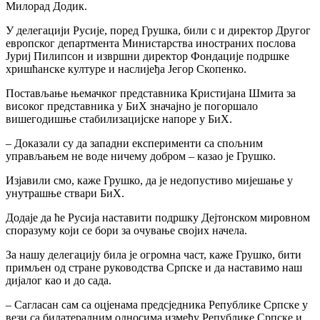
Милорад Додик.
У делегацији Русије, поред Грушка, били с и директор Другог
европског департмента Министарства иностраних послова
Јуриј Пилипсон и извршни директор Фондације подршке
хришћанске културе и наслијеђа Јегор Скопенко.
Постављање њемачког представника Кристијана Шмита за
високог представника у БиХ значајно је погоршало
вишегодишње стабилизацијске напоре у БиХ.
– Доказали су да западни експерименти са спољним
управљањем не воде ничему добром – казао је Грушко.
Изјавили смо, каже Грушко, да је недопустиво мијешање у
унутрашње ствари БиХ.
Додаје да ће Русија наставити подршку Дејтонском мировном
споразуму који се бори за очување својих начела.
За нашу делегацију била је огромна част, каже Грушко, бити
примљен од стране руководства Српске и да наставимо наш
дијалог као и до сада.
– Сагласан сам са оцјенама предсједника Републике Српске у
вези са билатералним односима између Републике Српске и