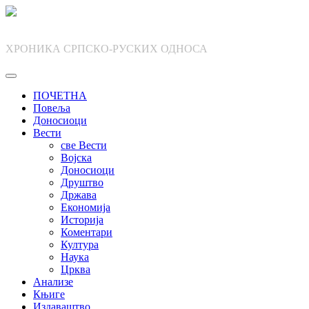
Skip
to
content
ХРОНИКА СРПСКО-РУСКИХ ОДНОСА
ПОЧЕТНА
Повеља
Доносиоци
Вести
све Вести
Војска
Доносиоци
Друштво
Држава
Економија
Историја
Коментари
Култура
Наука
Црква
Анализе
Књиге
Издаваштво