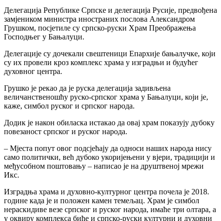
Делегација Републике Српске и делегација Русије, предвођена
замјеником министра иностраних послова Александром
Грушком, посјетиле су српско-руски Храм Преображења
Господњег у Бањалуци.
Делегације су дочекали свештеници Епархије бањалучке, који
су их провели кроз комплекс храма у изградњи и будућег
духовног центра.
Грушко је рекао да је руска делегација задивљена
величанственошћу руско-српског храма у Бањалуци, који је,
каже, симбол руског и српског народа.
Додик је након обиласка истакао да овај храм показују дубоку
повезаност српског и руског народа.
– Мјеста попут овог подсјећају да односи наших народа нису
само политички, већ дубоко укоријењени у вјери, традицији и
међусобном поштовању – написао је на друштвеној мрежи
Икс.
Изградња храма и духовно-културног центра почела је 2018.
године када је и положен камен темељац. Храм је симбол
нераскидиве везе српског и руског народа, имаће три олтара, а
у оквиру комплекса биће и српско-руски културни и духовни