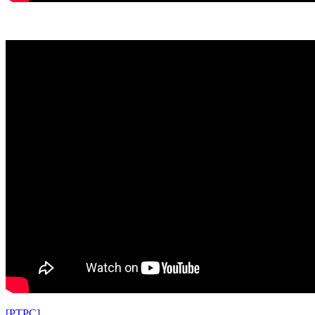
[РТРС]