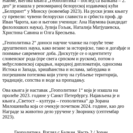
Наиме, његова књига „Геополитика – поглед са Балкана – 2.
део“ је изашла у реномираној белоруској издавачкој кући
„Белпринт“ у Минску (новембар 2023). На руски језик књигу
су превели: чувени белоруски слависта и србиста проф. др
Иван Чарота, као и његови ученици: Ана Наумова (кандидат
филолошких наука), Јулија Гољак, Наталија Матјушевска,
Христина Савина и Олга Бресњева.
„Геополитика 2“ доноси научне чланке на горуће теме
друштвених наука, како везане за историјске, тако и догађаје и
поимање савременог доба. Дискутује се о идентитету
словенског рода (пре свега српском и руском), потом о
међусловенској сарадњи, народној дипломатији, односима
Истока и Запада, хришћанства и ислама, заблудама и
погрешним потезима који утичу на губљење територија,
традиције, сопства и воде ка пропадању.
Ова књига је наставак „Геополитике 1“ која је изашла на
пролеће 2023. године у Санкт Петербургу. Најављена је и
књига „Светост – култура – геополитика“ др Зорана
Милошевића која се очекује почетком 2024. године, као део
Награде за животно дело уручене у Зворнику (септембар
2023).
Геополитика. Взгляд с Балкан. Часть 2 / Зоран