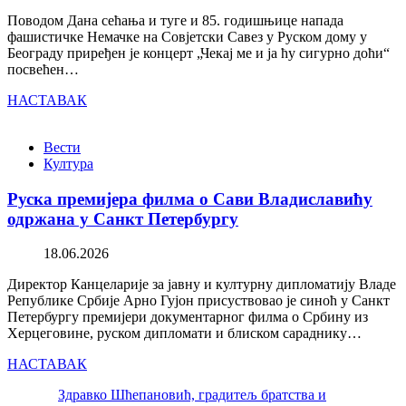
Поводом Дана сећања и туге и 85. годишњице напада
фашистичке Немачке на Совјетски Савез у Руском дому у
Београду приређен је концерт „Чекај ме и ја ћу сигурно доћи“
посвећен…
НАСТАВАК
Вести
Култура
Руска премијера филма о Сави Владиславићу
одржана у Санкт Петербургу
18.06.2026
Директор Канцеларије за јавну и културну дипломатију Владе
Републике Србије Арно Гујон присуствовао је синоћ у Санкт
Петербургу премијери документарног филма о Србину из
Херцеговине, руском дипломати и блиском сараднику…
НАСТАВАК
Здравко Шћепановић, градитељ братства и