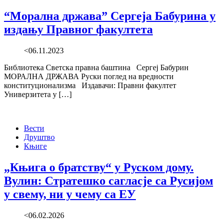
“Морална држава” Сергеја Бабурина у
издању Правног факултета
<06.11.2023
Библиотека Светска правна баштина Сергеј Бабурин
МОРАЛНА ДРЖАВА Руски поглед на вредности
конституционализма Издавачи: Правни факултет
Универзитета у […]
Вести
Друштво
Књиге
„Књига о братству“ у Руском дому.
Вулин: Стратешко сагласје са Русијом
у свему, ни у чему са ЕУ
<06.02.2026