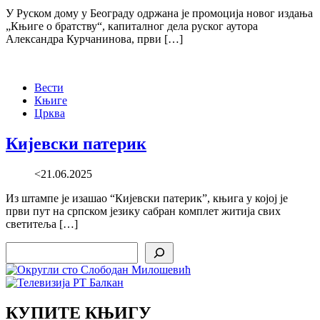
У Руском дому у Београду одржана је промоција новог издања
„Књиге о братству“, капиталног дела руског аутора
Александра Курчанинова, први […]
Вести
Књиге
Црква
Кијевски патерик
<21.06.2025
Из штампе је изашао “Кијевски патерик”, књига у којој је
први пут на српском језику сабран комплет житија свих
светитеља […]
Search
КУПИТЕ КЊИГУ