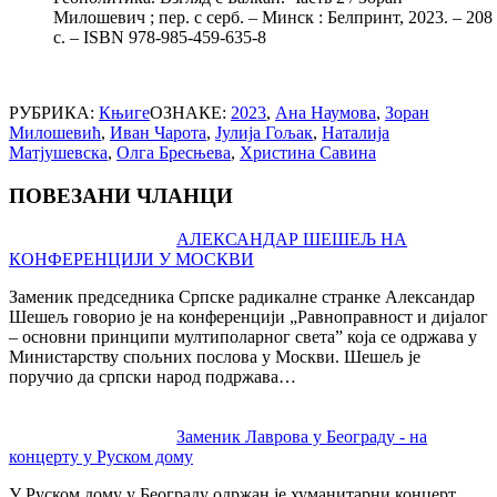
Милошевич ; пер. с серб. – Минск : Белпринт, 2023. – 208
с. – ISBN 978-985-459-635-8
РУБРИКА:
Књиге
ОЗНАКЕ:
2023
,
Ана Наумова
,
Зоран
Милошевић
,
Иван Чарота
,
Јулија Гољак
,
Наталија
Матјушевска
,
Олга Бресњева
,
Христина Савина
ПОВЕЗАНИ ЧЛАНЦИ
Post
АЛЕКСАНДАР ШЕШЕЉ НА
КОНФЕРЕНЦИЈИ У МОСКВИ
navigation
Заменик председника Српске радикалне странке Александар
Шешељ говорио је на конференцији „Равноправност и дијалог
– основни принципи мултиполарног света” која се одржава у
Министарству спољних послова у Москви. Шешељ је
поручио да српски народ подржава…
Заменик Лаврова у Београду - на
концерту у Руском дому
У Руском дому у Београду одржан је хуманитарни концерт