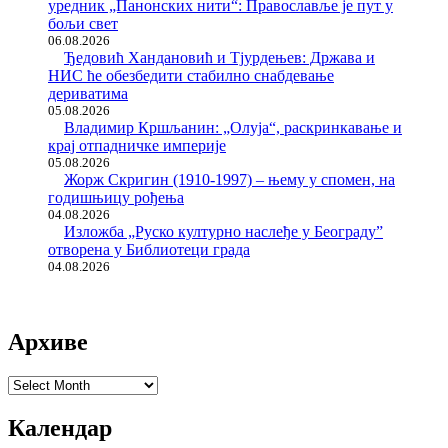
уредник „Панонских нити“: Православље је пут у
бољи свет
06.08.2026
Ђедовић Хандановић и Тјурдењев: Држава и
НИС ће обезбедити стабилно снабдевање
дериватима
05.08.2026
Владимир Кршљанин: „Олуја“, раскринкавање и
крај отпадничке империје
05.08.2026
Жорж Скригин (1910-1997) – њему у спомен, на
годишњицу рођења
04.08.2026
Изложба „Руско културно наслеђе у Београду”
отворена у Библиотеци града
04.08.2026
Архиве
Архиве
Календар