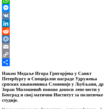
WhatsApp
Messenger
VK
LinkedIn
Reddit
Mail.Ru
Email
Copy
Link
Share
Након Медаље Игора Григорјева у Санкт
Петербургу и Специјалне награде Удружења
српских књижевника Словеније у Љубљани, др
Зоран Милошевић поново доноси лепе вести у
Београд и свој матични Институт за политичке
студије.