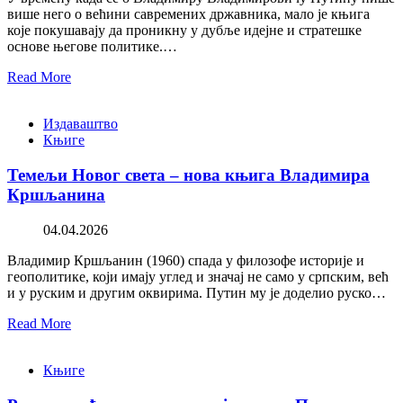
више него о већини савремених државника, мало је књига
које покушавају да проникну у дубље идејне и стратешке
основе његове политике.…
Read More
Издаваштво
Књиге
Темељи Новог света – нова књига Владимира
Кршљанина
04.04.2026
Владимир Кршљанин (1960) спада у филозофе историје и
геополитике, који имају углед и значај не само у српским, већ
и у руским и другим оквирима. Путин му је доделио руско…
Read More
Књиге