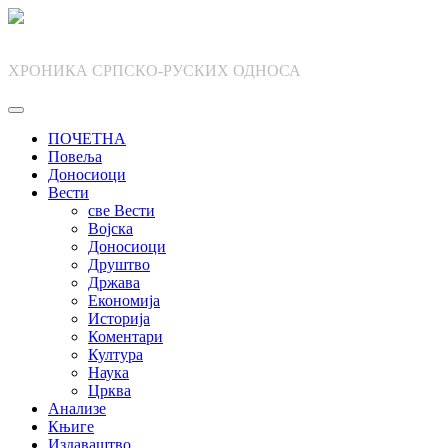
Skip
to
content
ХРОНИКА СРПСКО-РУСКИХ ОДНОСА
ПОЧЕТНА
Повеља
Доносиоци
Вести
све Вести
Војска
Доносиоци
Друштво
Држава
Економија
Историја
Коментари
Култура
Наука
Црква
Анализе
Књиге
Издаваштво