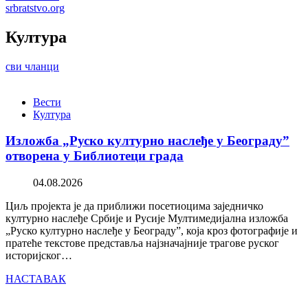
srbratstvo.org
Култура
сви чланци
Вести
Култура
Изложба „Руско културно наслеђе у Београду”
отворена у Библиотеци града
04.08.2026
Циљ пројекта је да приближи посетиоцима заједничко
културно наслеђе Србије и Русије Мултимедијална изложба
„Руско културно наслеђе у Београду”, која кроз фотографије и
пратеће текстове представља најзначајније трагове руског
историјског…
НАСТАВАК