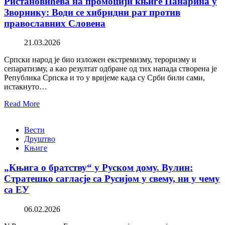
Ристановићева на промоцији књиге Панарина у
Зворнику: Води се хибридни рат против
православних Словена
21.03.2026
Српски народ је био изложен екстремизму, тероризму и
сепаратизму, а као резултат одбране од тих напада створена је
Република Српска и то у вријеме када су Срби били сами,
истакнуто…
Read More
Вести
Друштво
Књиге
„Књига о братству“ у Руском дому. Вулин:
Стратешко сагласје са Русијом у свему, ни у чему
са ЕУ
06.02.2026