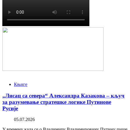
Књиге
„Лисац са севера“ Александра Казакова – кључ
за разумевање стратешке логике Путинове
Русије
05.07.2026
У времену када се о Владимиру Владимировичу Путину пише