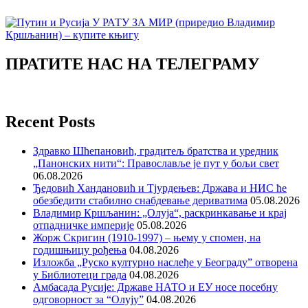
ПРАТИТЕ НАС НА ТЕЛЕГРАМУ
Recent Posts
Здравко Шћепановић, градитељ братства и уредник
„Панонских нити“: Православље је пут у бољи свет
06.08.2026
Ђедовић Хандановић и Тјурдењев: Држава и НИС ће
обезбедити стабилно снабдевање дериватима
05.08.2026
Владимир Кршљанин: „Олуја“, раскринкавање и крај
отпадничке империје
05.08.2026
Жорж Скригин (1910-1997) – њему у спомен, на
годишњицу рођења
04.08.2026
Изложба „Руско културно наслеђе у Београду” отворена
у Библиотеци града
04.08.2026
Амбасада Русије: Државе НАТО и ЕУ носе посебну
одговорност за “Олују”
04.08.2026