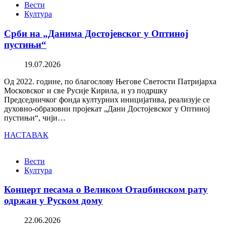
Вести
Култура
Срби на „Данима Достојевског у Оптиној
пустињи“
19.07.2026
Од 2022. године, по благослову Његове Светости Патријарха
Московског и све Русије Кирила, и уз подршку
Председничког фонда културних иницијатива, реализује се
духовно-образовни пројекат „Дани Достојевског у Оптиној
пустињи“, чији…
НАСТАВАК
Вести
Култура
Концерт песама о Великом Отаџбинском рату
одржан у Руском дому
22.06.2026