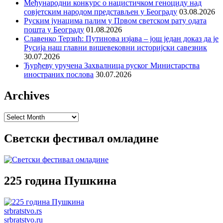
Међународни конкурс о нацистичком геноциду над
совјетским народом представљен у Београду
03.08.2026
Руским јунацима палим у Првом светском рату одата
пошта у Београду
01.08.2026
Славенко Терзић: Путинова изјава – још један доказ да је
Русија наш главни вишевековни историјски савезник
30.07.2026
Ђурђеву уручена Захвалница руског Министарства
иностраних послова
30.07.2026
Archives
Archives
Светски фестивал омладине
225 година Пушкина
srbratstvo.rs
srbratstvo.ru