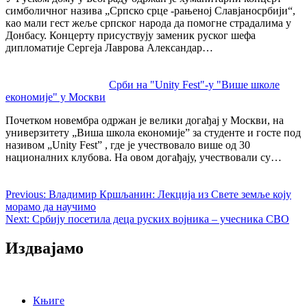
симболичног назива „Српско срце -рањеној Славјаносрбији“,
као мали гест жеље српског народа да помогне страдалима у
Донбасу. Концерту присуствују заменик руског шефа
дипломатије Сергеја Лаврова Александар…
Срби на "Unity Fest"-у "Више школе
економије" у Москви
Почетком новембра одржан је велики догађај у Москви, на
универзитету „Виша школа економије” за студенте и госте под
називом „Unity Fest” , где је учествовало више од 30
националних клубова. На овом догађају, учествовали су…
Previous:
Владимир Кршљанин: Лекција из Свете земље коју
морамо да научимо
Next:
Србију посетила деца руских војника – учесника СВО
Издвајамо
Књиге