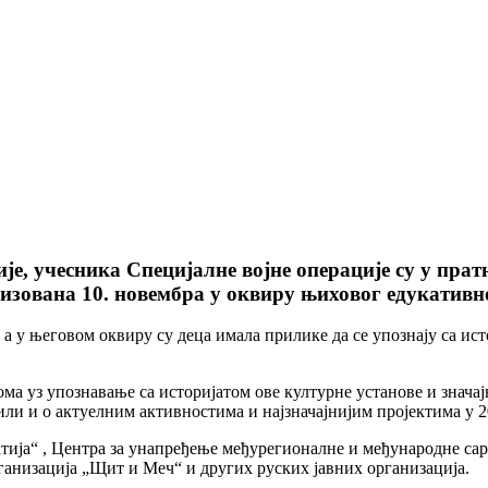
е, учесника Специјалне војне операције су у прат
низована 10. новембра у оквиру њиховог едукативн
а, а у његовом оквиру су деца имала прилике да се упознају са и
ма уз упознавање са историјатом ове културне установе и значај
ли и о актуелним активностима и најзначајнијим пројектима у 2
ија“ , Центра за унапређење међурегионалне и међународне сар
анизација „Щит и Меч“ и других руских јавних организација.