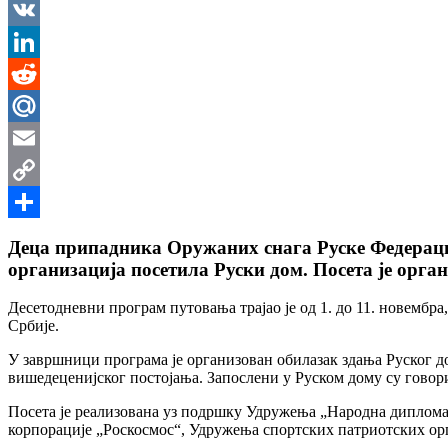
Messenger
VK
LinkedIn
Reddit
Mail.Ru
Email
Copy
Link
Share
Деца припадника Оружаних снага Руске Федерациј
организација посетила Руски дом. Посета је орга
Десетодневни програм путовања трајао је од 1. до 11. новембр
Србије.
У завршници програма је организован обилазак здања Руског до
вишедецениjског постоjања. Запослени у Руском дому су говори
Посета је реализована уз подршку Удружења „Народна дипломат
корпорације „Роскосмос“, Удружења спортских патриотских орг