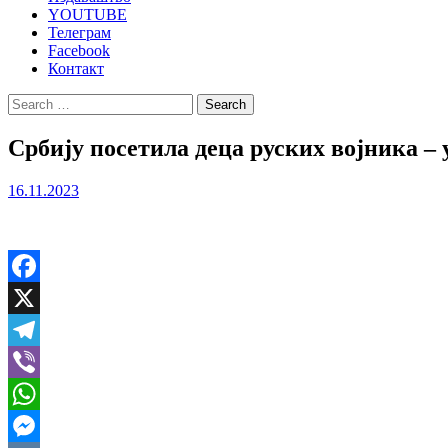
YOUTUBE
Телеграм
Facebook
Контакт
Search
for:
Србију посетила деца руских војника –
16.11.2023
Facebook
X
Telegram
Viber
WhatsApp