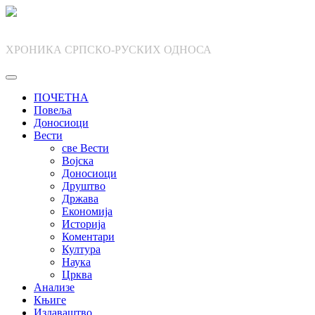
Skip
to
content
ХРОНИКА СРПСКО-РУСКИХ ОДНОСА
ПОЧЕТНА
Повеља
Доносиоци
Вести
све Вести
Војска
Доносиоци
Друштво
Држава
Економија
Историја
Коментари
Култура
Наука
Црква
Анализе
Књиге
Издаваштво