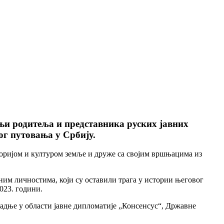
њи родитеља и представника руских јавних
ог путовања у Србију.
сторијом и културом земље и друже са својим вршњацима из
ним личностима, који су оставили трага у истории његовог
023. години.
адње у области јавне дипломатије „Консенсус“, Државне