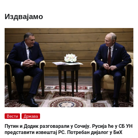
Издвајамо
Вести
Држава
Путин и Додик разговарали у Сочију. Русија ће у СБ УН
представити извештај РС. Потребан дијалог у БиХ