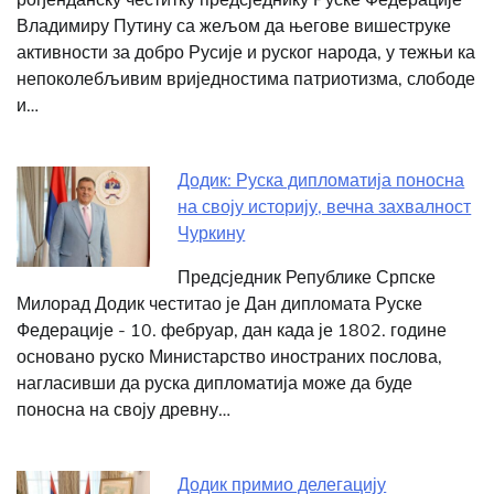
Владимиру Путину са жељом да његове вишеструке
активности за добро Русије и руског народа, у тежњи ка
непоколебљивим вриједностима патриотизма, слободе
и…
Додик: Руска дипломатија поносна
на своју историју, вечна захвалност
Чуркину
Предсједник Републике Српске
Милорад Додик честитао је Дан дипломата Руске
Федерације - 10. фебруар, дан када је 1802. године
основано руско Министарство иностраних послова,
нагласивши да руска дипломатија може да буде
поносна на своју древну…
Додик примио делегацију