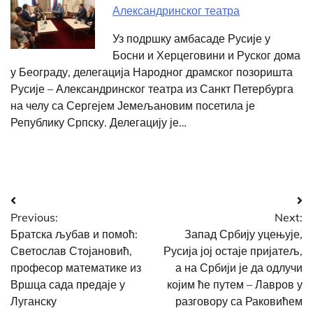
Александринског театра
Уз подршку амбасаде Русије у
Босни и Херцеговини и Руског дома
у Београду, делегација Народног драмског позоришта
Русије – Александринског театра из Санкт Петербурга
на челу са Сергејем Јемељановим посетила је
Републику Српску. Делегацију је…
Post
Previous:
Next:
navigation
Братска љубав и помоћ:
Запад Србију уцењује,
Светослав Стојановић,
Русија јој остаје пријатељ,
професор математике из
а на Србији је да одлучи
Вршца сада предаје у
којим ће путем – Лавров у
Луганску
разговору са Раковићем