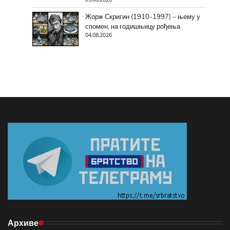
Жорж Скригин (1910-1997) – њему у
спомен, на годишњицу рођења
04.08.2026
Архиве