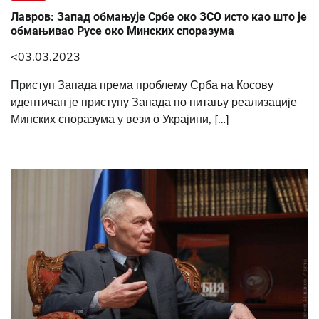
Лавров: Запад обмањује Србе око ЗСО исто као што је
обмањивао Русе око Минских споразума
<03.03.2023
Приступ Запада према проблему Срба на Косову
идентичан је приступу Запада по питању реализације
Минских споразума у вези о Украјини, […]