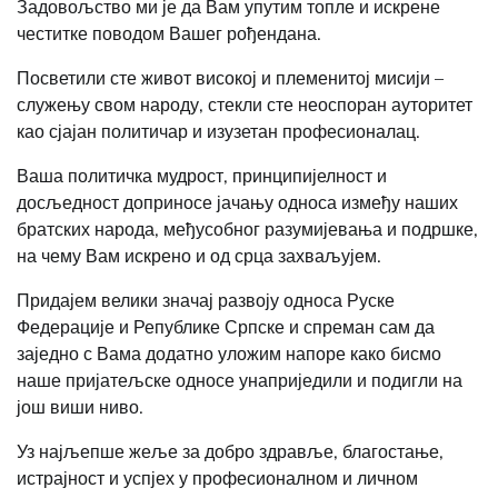
Задовољство ми је да Вам упутим топле и искрене
честитке поводом Вашег рођендана.
Посветили сте живот високој и племенитој мисији –
служењу свом народу, стекли сте неоспоран ауторитет
као сјајан политичар и изузетан професионалац.
Ваша политичка мудрост, принципијелност и
досљедност доприносе јачању односа између наших
братских народа, међусобног разумијевања и подршке,
на чему Вам искрено и од срца захваљујем.
Придајем велики значај развоју односа Руске
Федерације и Републике Српске и спреман сам да
заједно с Вама додатно уложим напоре како бисмо
наше пријатељске односе унаприједили и подигли на
још виши ниво.
Уз најљепше жеље за добро здравље, благостање,
истрајност и успјех у професионалном и личном