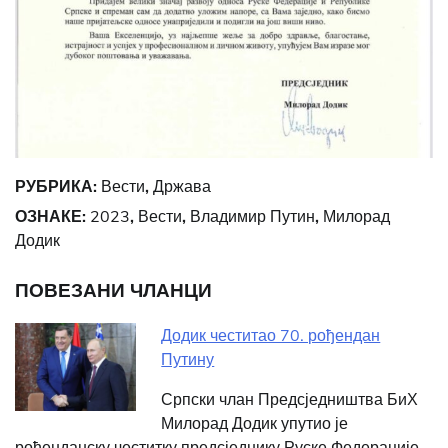
РУБРИКА:
Вести
,
Држава
ОЗНАКЕ:
2023
,
Вести
,
Владимир Путин
,
Милорад
Додик
ПОВЕЗАНИ ЧЛАНЦИ
Додик честитао 70. рођендан
Путину
Српски члан Предсједништва БиХ
Милорад Додик упутио је
рођенданску честитку предсједнику Руске Федерације