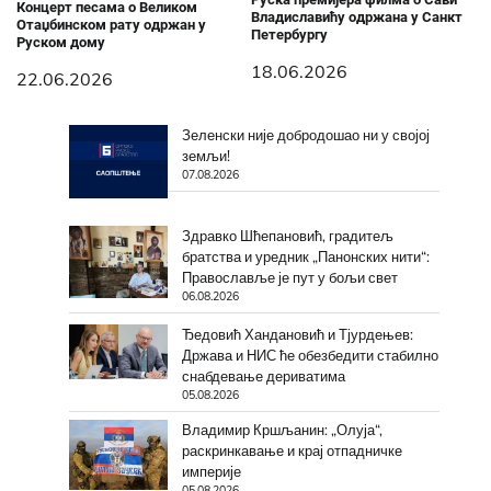
Концерт песама о Великом
Владиславићу одржана у Санкт
Отаџбинском рату одржан у
Петербургу
Руском дому
18.06.2026
22.06.2026
Зеленски није добродошао ни у својој
земљи!
07.08.2026
Здравко Шћепановић, градитељ
братства и уредник „Панонских нити“:
Православље је пут у бољи свет
06.08.2026
Ђедовић Хандановић и Тјурдењев:
Држава и НИС ће обезбедити стабилно
снабдевање дериватима
05.08.2026
Владимир Кршљанин: „Олуја“,
раскринкавање и крај отпадничке
империје
05.08.2026