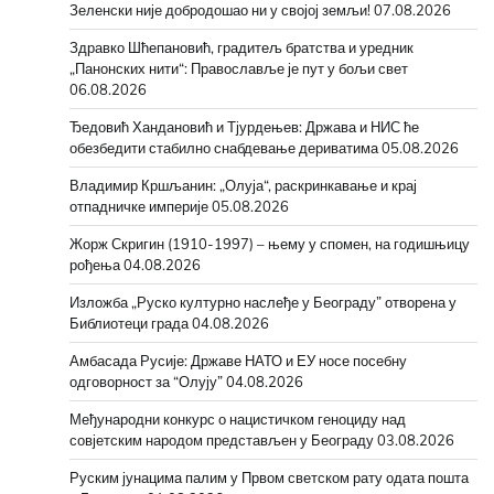
Зеленски није добродошао ни у својој земљи!
07.08.2026
Здравко Шћепановић, градитељ братства и уредник
„Панонских нити“: Православље је пут у бољи свет
06.08.2026
Ђедовић Хандановић и Тјурдењев: Држава и НИС ће
обезбедити стабилно снабдевање дериватима
05.08.2026
Владимир Кршљанин: „Олуја“, раскринкавање и крај
отпадничке империје
05.08.2026
Жорж Скригин (1910-1997) – њему у спомен, на годишњицу
рођења
04.08.2026
Изложба „Руско културно наслеђе у Београду” отворена у
Библиотеци града
04.08.2026
Амбасада Русије: Државе НАТО и ЕУ носе посебну
одговорност за “Олују”
04.08.2026
Међународни конкурс о нацистичком геноциду над
совјетским народом представљен у Београду
03.08.2026
Руским јунацима палим у Првом светском рату одата пошта