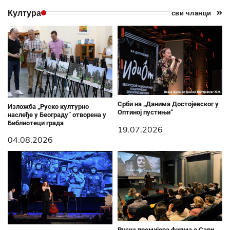
Култура
сви чланци
Срби на „Данима Достојевског у
Изложба „Руско културно
Оптиној пустињи“
наслеђе у Београду” отворена у
Библиотеци града
19.07.2026
04.08.2026
Руска премијера филма о Сави