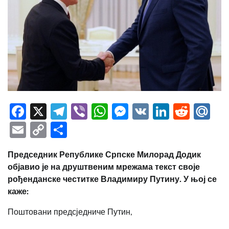
Facebook
X
Telegram
Viber
WhatsApp
Messenger
VK
LinkedI
Redd
Ma
Email
Copy
Share
Link
Председник Републике Српске Милорад Додик
објавио је на друштвеним мрежама текст своје
рођенданске честитке Владимиру Путину. У њој се
каже:
Поштовани предсједниче Путин,