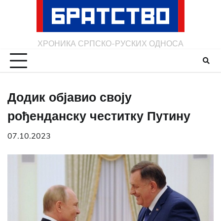
Skip
to
content
ХРОНИКА СРПСКО-РУСКИХ ОДНОСА
Додик објавио своју
рођенданску честитку Путину
07.10.2023