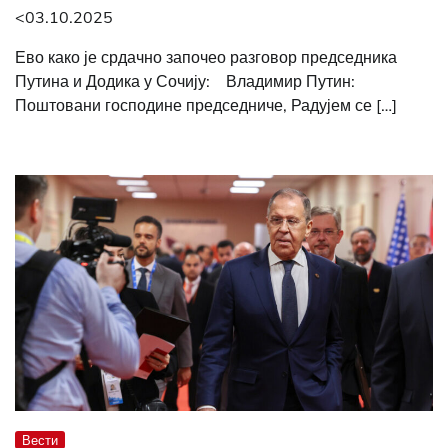
<03.10.2025
Ево како је срдачно започео разговор председника
Путина и Додика у Сочију: Владимир Путин:
Поштовани господине председниче, Радујем се […]
Вести