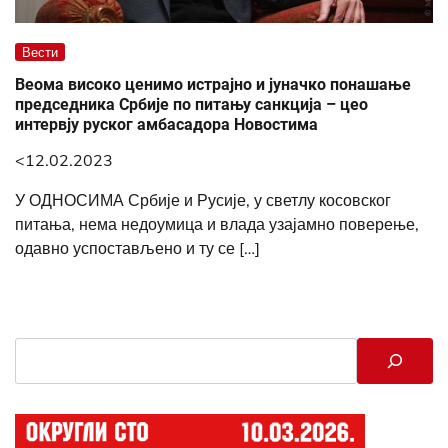
Вести
Веома високо ценимо истрајно и јуначко понашање
председника Србије по питању санкција – цео
интервју руског амбасадора Новостима
<12.02.2023
У ОДНОСИМА Србије и Русије, у светлу косовског
питања, нема недоумица и влада узајамно поверење,
одавно успостављено и ту се […]
Search