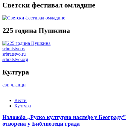
Светски фестивал омладине
225 година Пушкина
srbratstvo.rs
srbratstvo.ru
srbratstvo.org
Култура
сви чланци
Вести
Култура
Изложба „Руско културно наслеђе у Београду”
отворена у Библиотеци града