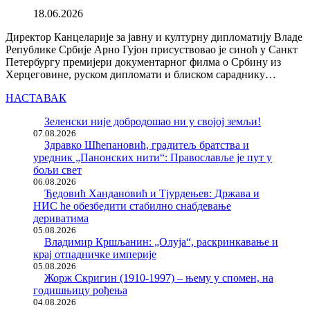
18.06.2026
Директор Канцеларије за јавну и културну дипломатију Владе
Републике Србије Арно Гујон присуствовао је синоћ у Санкт
Петербургу премијери документарног филма о Србину из
Херцеговине, руском дипломати и блиском сараднику…
НАСТАВАК
Зеленски није добродошао ни у својој земљи!
07.08.2026
Здравко Шћепановић, градитељ братства и
уредник „Панонских нити“: Православље је пут у
бољи свет
06.08.2026
Ђедовић Хандановић и Тјурдењев: Држава и
НИС ће обезбедити стабилно снабдевање
дериватима
05.08.2026
Владимир Кршљанин: „Олуја“, раскринкавање и
крај отпадничке империје
05.08.2026
Жорж Скригин (1910-1997) – њему у спомен, на
годишњицу рођења
04.08.2026