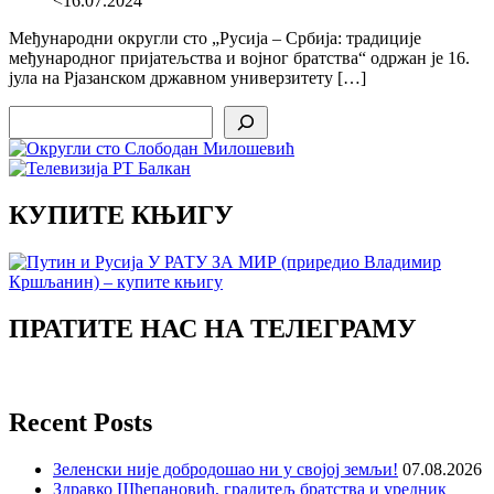
<16.07.2024
Међународни округли сто „Русија – Србија: традиције
међународног пријатељства и војног братства“ одржан је 16.
јула на Рјазанском државном универзитету […]
Search
КУПИТЕ КЊИГУ
ПРАТИТЕ НАС НА ТЕЛЕГРАМУ
Recent Posts
Зеленски није добродошао ни у својој земљи!
07.08.2026
Здравко Шћепановић, градитељ братства и уредник