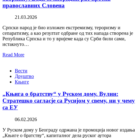
православних Словена
21.03.2026
Српски народ је био изложен екстремизму, тероризму и
сепаратизму, а као резултат одбране од тих напада створена је
Република Српска и то у вријеме када су Срби били сами,
истакнуто…
Read More
Вести
Друштво
Књиге
„Књига о братству“ у Руском дому. Вулин:
Стратешко сагласје са Русијом у свему, ни у чему
са ЕУ
06.02.2026
У Руском дому у Београду одржана је промоција новог издања
„Књиге о братству“, капиталног дела руског аутора