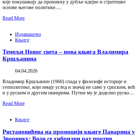
које покушавају да проникну у дубље идејне и стратешке
основе његове политике.…
Read More
Издаваштво
Књиге
Темељи Новог света – нова књига Владимира
Кршљанина
04.04.2026
Владимир Кршљанин (1960) спада у филозофе историје и
геополитике, који имају углед и значај не само у српским, већ
и у руским и другим оквирима. Путин му је доделио руско…
Read More
Књиге
Ристановићева на промоцији књиге Панарина у
Зворнику: Води се хибридни рат против