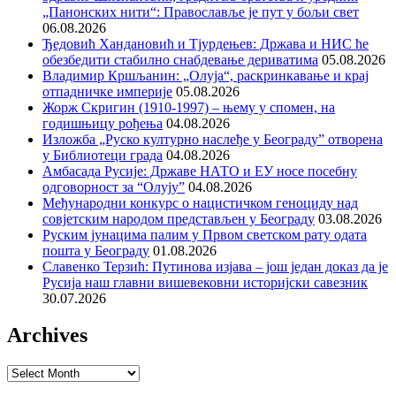
„Панонских нити“: Православље је пут у бољи свет
06.08.2026
Ђедовић Хандановић и Тјурдењев: Држава и НИС ће
обезбедити стабилно снабдевање дериватима
05.08.2026
Владимир Кршљанин: „Олуја“, раскринкавање и крај
отпадничке империје
05.08.2026
Жорж Скригин (1910-1997) – њему у спомен, на
годишњицу рођења
04.08.2026
Изложба „Руско културно наслеђе у Београду” отворена
у Библиотеци града
04.08.2026
Амбасада Русије: Државе НАТО и ЕУ носе посебну
одговорност за “Олују”
04.08.2026
Међународни конкурс о нацистичком геноциду над
совјетским народом представљен у Београду
03.08.2026
Руским јунацима палим у Првом светском рату одата
пошта у Београду
01.08.2026
Славенко Терзић: Путинова изјава – још један доказ да је
Русија наш главни вишевековни историјски савезник
30.07.2026
Archives
Archives