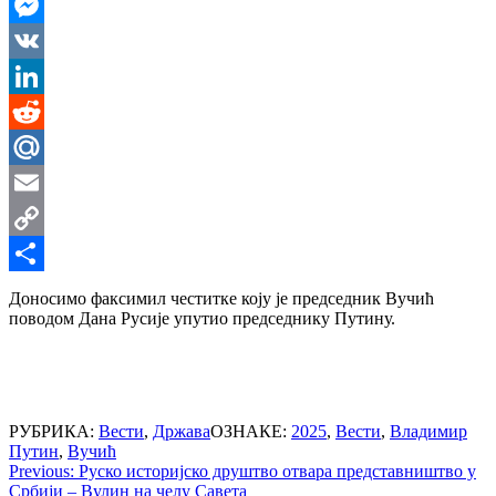
WhatsApp
Messenger
VK
LinkedIn
Reddit
Mail.Ru
Email
Copy
Link
Share
Доносимо факсимил честитке коју је председник Вучић
поводом Дана Русије упутио председнику Путину.
РУБРИКА:
Вести
,
Држава
ОЗНАКЕ:
2025
,
Вести
,
Владимир
Путин
,
Вучић
Post
Previous:
Руско историјско друштво отвара представништво у
Србији – Вулин на челу Савета