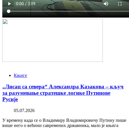
Књиге
„Лисац са севера“ Александра Казакова – кључ
за разумевање стратешке логике Путинове
Русије
05.07.2026
У времену када се о Владимиру Владимировичу Путину пише
више него о већини савремених државника, мало је књига