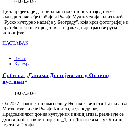
04.08.2026
Циљ пројекта је да приближи посетиоцима заједничко
културно наслеђе Србије и Русије Мултимедијална изложба
„Руско културно наслеђе у Београду”, која кроз фотографије и
пратеће текстове представља најзначајније трагове руског
историјског…
НАСТАВАК
Вести
Култура
Срби на „Данима Достојевског у Оптиној
пустињи“
19.07.2026
Од 2022. године, по благослову Његове Светости Патријарха
Московског и све Русије Кирила, и уз подршку
Председничког фонда културних иницијатива, реализује се
духовно-образовни пројекат „Дани Достојевског у Оптиној
пустињи“, чији…