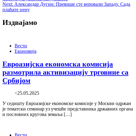
navigation
Next:
Александар Дугин: Превише сте веровали Западу. Сада
плаћате цену
Издвајамо
Вести
Економија
Евроазијска економска комисија
размотрила активизацију трговине са
Србијом
<25.05.2025
У седишту Евроазијске економске комисије у Москви одржан
је тематски семинар уз учешће представника државних органа
и пословних кругова земаља […]
Вести