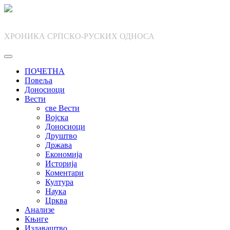
Skip
to
content
ХРОНИКА СРПСКО-РУСКИХ ОДНОСА
ПОЧЕТНА
Повеља
Доносиоци
Вести
све Вести
Војска
Доносиоци
Друштво
Држава
Економија
Историја
Коментари
Култура
Наука
Црква
Анализе
Књиге
Издаваштво