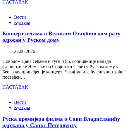
НАСТАВАК
Вести
Култура
Концерт песама о Великом Отаџбинском рату
одржан у Руском дому
22.06.2026
Поводом Дана сећања и туге и 85. годишњице напада
фашистичке Немачке на Совјетски Савез у Руском дому у
Београду приређен је концерт „Чекај ме и ја ћу сигурно доћи“
посвећен…
НАСТАВАК
Вести
Култура
Руска премијера филма о Сави Владиславићу
одржана у Санкт Петербургу