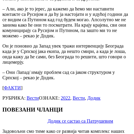
– Али, ако је то јерес, да кажемо да ћемо ми наставити
контакте са Русијом и да ћу ја настојати и у идућој години да
се видим са Путином кад год будем могао. Апсолутно ме не
занима како ће они то посматрати. На крају крајева, сви они
комуницирају са Русијом и Путином, па зашто ми то не
можемо – рекао је Додик.
Он је поновио да Запад увек тражи интервенцију Београда
када је у Српској јака екипа, да нешто смири, а када је лоша,
онда кажу да ће сами, без Београда то решити, што говори о
лицемерју.
– Они /Запад/ имају проблем сад са јаком структуром у
Српској – рекао је Додик.
[
ФАКТИ
]
РУБРИКА:
Вести
ОЗНАКЕ:
2022
,
Вести
,
Додик
ПОВЕЗАНИ ЧЛАНЦИ
Post
Додик се састао са Патрушевим
navigation
Задовољни смо тиме како се развија читав комплекс наших