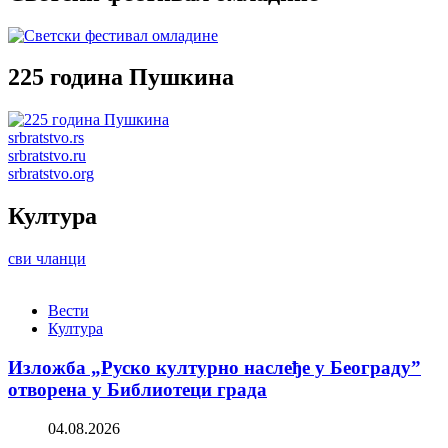
225 година Пушкина
srbratstvo.rs
srbratstvo.ru
srbratstvo.org
Култура
сви чланци
Вести
Култура
Изложба „Руско културно наслеђе у Београду”
отворена у Библиотеци града
04.08.2026