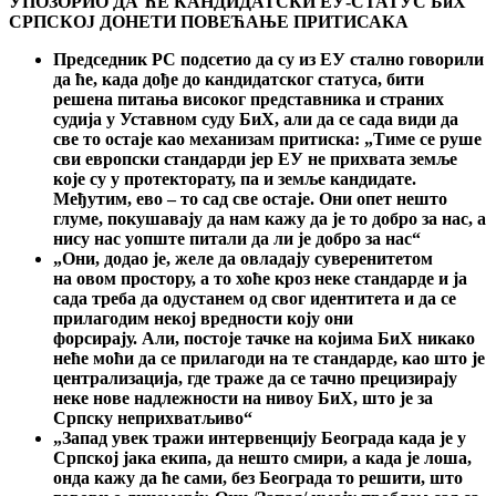
УПОЗОРИО ДА ЋЕ КАНДИДАТСКИ ЕУ-СТАТУС БиХ
СРПСКОЈ ДОНЕТИ ПОВЕЋАЊЕ ПРИТИСАКА
Председник РС
подсетио да су из ЕУ стално говорили
да ће, када дође до кандидатског статуса, бити
решена питања високог представника
и
страних
судија у Уставном суду БиХ, али да се сада види да
све то остаје као механизам притиска
: „
Тиме се руше
сви европски стандарди јер ЕУ не прихвата земље
које су у протекторату, па и земље кандидате.
Међутим, ево
–
то сад све остаје. Они опет нешто
глуме, покушавају да нам кажу да је то добро за нас, а
нису нас уопште питали да ли је добро за нас
“
„
Они
, додао је,
желе да овладају суверенитетом
на
ов
ом простору, а то хоће кроз неке стандарде и ја
сада треба да одустанем од свог идентитета и да се
прилагодим нек
ој
вредност
и
коју они
форсирају.
Али,
постоје тачке на којима БиХ никако
неће моћи да се прилагоди на те стандарде, као што је
централизациј
а
, где траж
е
да се тачно прецизирају
неке нове надлежности на ниво
у
БиХ, што је за
Српску неприхватљиво
“
„
Запад увек тражи интервенцију Београда када је у
Српској јака екипа, да нешто смири, а када је лоша,
онда кажу да ће сами, без Београда то решити, што