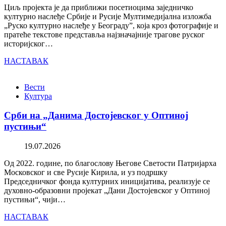
Циљ пројекта је да приближи посетиоцима заједничко
културно наслеђе Србије и Русије Мултимедијална изложба
„Руско културно наслеђе у Београду”, која кроз фотографије и
пратеће текстове представља најзначајније трагове руског
историјског…
НАСТАВАК
Вести
Култура
Срби на „Данима Достојевског у Оптиној
пустињи“
19.07.2026
Од 2022. године, по благослову Његове Светости Патријарха
Московског и све Русије Кирила, и уз подршку
Председничког фонда културних иницијатива, реализује се
духовно-образовни пројекат „Дани Достојевског у Оптиној
пустињи“, чији…
НАСТАВАК