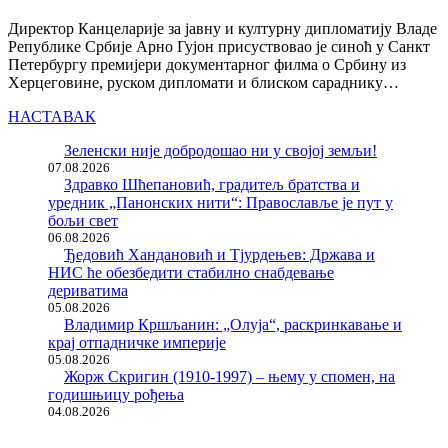
Директор Канцеларије за јавну и културну дипломатију Владе
Републике Србије Арно Гујон присуствовао је синоћ у Санкт
Петербургу премијери документарног филма о Србину из
Херцеговине, руском дипломати и блиском сараднику…
НАСТАВАК
Зеленски није добродошао ни у својој земљи!
07.08.2026
Здравко Шћепановић, градитељ братства и
уредник „Панонских нити“: Православље је пут у
бољи свет
06.08.2026
Ђедовић Хандановић и Тјурдењев: Држава и
НИС ће обезбедити стабилно снабдевање
дериватима
05.08.2026
Владимир Кршљанин: „Олуја“, раскринкавање и
крај отпадничке империје
05.08.2026
Жорж Скригин (1910-1997) – њему у спомен, на
годишњицу рођења
04.08.2026