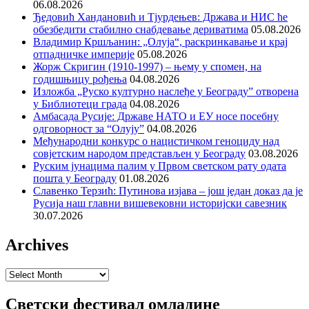
06.08.2026
Ђедовић Хандановић и Тјурдењев: Држава и НИС ће
обезбедити стабилно снабдевање дериватима
05.08.2026
Владимир Кршљанин: „Олуја“, раскринкавање и крај
отпадничке империје
05.08.2026
Жорж Скригин (1910-1997) – њему у спомен, на
годишњицу рођења
04.08.2026
Изложба „Руско културно наслеђе у Београду” отворена
у Библиотеци града
04.08.2026
Амбасада Русије: Државе НАТО и ЕУ носе посебну
одговорност за “Олују”
04.08.2026
Међународни конкурс о нацистичком геноциду над
совјетским народом представљен у Београду
03.08.2026
Руским јунацима палим у Првом светском рату одата
пошта у Београду
01.08.2026
Славенко Терзић: Путинова изјава – још један доказ да је
Русија наш главни вишевековни историјски савезник
30.07.2026
Archives
Archives
Светски фестивал омладине