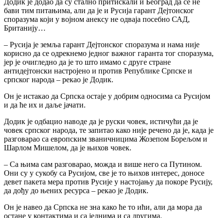
Додик је додао да су стално притискали и Београд да се не
бави тим питањима, али да је и Русија гарант Дејтонског
споразума који у војном анексу не одваја посебно САД,
Британију…
– Русија је земља гарант Дејтонског споразума и нама није
корисно да се одрекнемо једног важног гаранта тог споразума,
јер је очигледно да је то што имамо с друге стране
антидејтонски настројено и против Републике Српске и
српског народа – рекао је Додик.
Он је истакао да Српска остаје у добрим односима са Русијом
и да ће их и даље јачати.
Додик је одбацио наводе да је руски човек, истичући да је
човек српског народа, те запитао како није речено да је, када је
разговарао са европским званичницима Жозепом Борељом и
Шарлом Мишелом, да је њихов човек.
– Са њима сам разговарао, можда и више него са Путином.
Они су у сукобу са Русијом, све је то њихов интерес, доносе
девет пакета мера против Русије у настојању да покоре Русију,
да дођу до њених ресурса – рекао је Додик.
Он је навео да Српска не зна како ће то ићи, али да мора да
остане у контактима и са једнима и са другима.