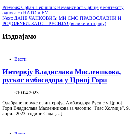
Previous:
Срђан Перишић: Независност Србије у контексту
односа са НАТО и ЕУ
Next:
ДАНЕ ЧАНКОВИЋ: МИ СМО ПРАВОСЛАВНИ И
РОДОЉУБИ. ЗАТО – РУСИЈА! (велики интервју)
Издвајамо
Вести
Интервју Владислава Масленикова,
руског амбасадора у Црној Гори
<10.04.2023
Одабране поруке из интервјуа Амбасадора Русије у Црној
Гори Владислава Масленникова за часопис “Глас Холмије”, 9.
април 2023. године Сада […]
Вести