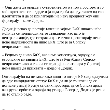
– Они желе да овладају суверенитетом на том простору, а то
хоће кроз неке стандарде и ја сада треба да одустанем од свог
идентитета и да се прилагодим на неку вредност коју они
форсирају – каже Додик.
Додик је рекао да постоје тачке на којима БиХ никако неће
моћи да се прилагоди на те стандарде, као што је
централизације, где се тражи да се тачно прецизирају неке
нове надлежности на ниво БиХ, што је за Српску
неприхватљиво.
– Рецимо да ниво БиХ, ако нема консензуса, одлучује о
европским питањима БиХ, што је за Републику Српску
неприхватљиво и то ова генерација политичара у Српској
нема шансе да прихвати – додао је Додик.
Одговарајући на питање како види то што је ЕУ сада одлучила
да даје кандидатски статус БиХ и да ли је то начин да се
истисне утицај Русије са ових простора, да се Српска држи
ван руске орбите и одвоји од утицаја Београд, Додик је рекао
да то стално раде.