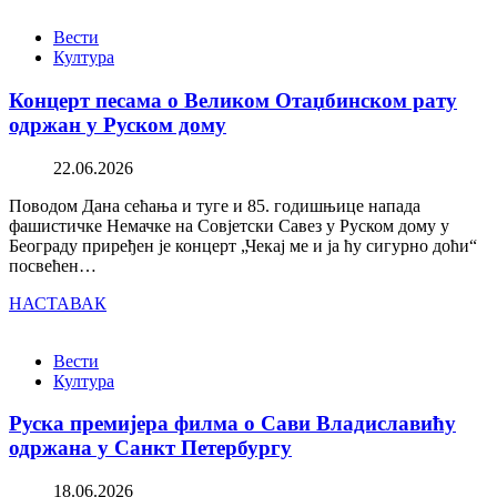
Вести
Култура
Концерт песама о Великом Отаџбинском рату
одржан у Руском дому
22.06.2026
Поводом Дана сећања и туге и 85. годишњице напада
фашистичке Немачке на Совјетски Савез у Руском дому у
Београду приређен је концерт „Чекај ме и ја ћу сигурно доћи“
посвећен…
НАСТАВАК
Вести
Култура
Руска премијера филма о Сави Владиславићу
одржана у Санкт Петербургу
18.06.2026