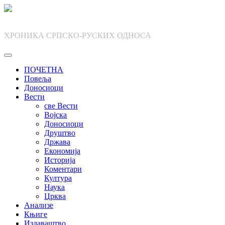
Skip
to
content
ХРОНИКА СРПСКО-РУСКИХ ОДНОСА
ПОЧЕТНА
Повеља
Доносиоци
Вести
све Вести
Војска
Доносиоци
Друштво
Држава
Економија
Историја
Коментари
Култура
Наука
Црква
Анализе
Књиге
Издаваштво