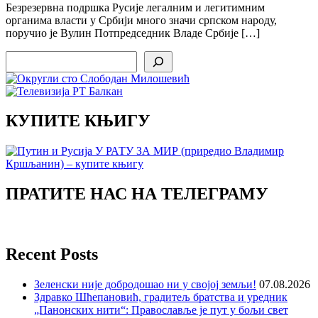
Безрезервна подршка Русије легалним и легитимним
органима власти у Србији много значи српском народу,
поручио је Вулин Потпредседник Владе Србије […]
Search
КУПИТЕ КЊИГУ
ПРАТИТЕ НАС НА ТЕЛЕГРАМУ
Recent Posts
Зеленски није добродошао ни у својој земљи!
07.08.2026
Здравко Шћепановић, градитељ братства и уредник
„Панонских нити“: Православље је пут у бољи свет