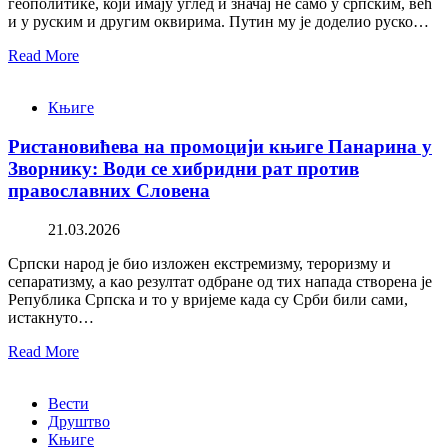
геополитике, који имају углед и значај не само у српским, већ
и у руским и другим оквирима. Путин му је доделио руско…
Read More
Књиге
Ристановићева на промоцији књиге Панарина у
Зворнику: Води се хибридни рат против
православних Словена
21.03.2026
Српски народ је био изложен екстремизму, тероризму и
сепаратизму, а као резултат одбране од тих напада створена је
Република Српска и то у вријеме када су Срби били сами,
истакнуто…
Read More
Вести
Друштво
Књиге