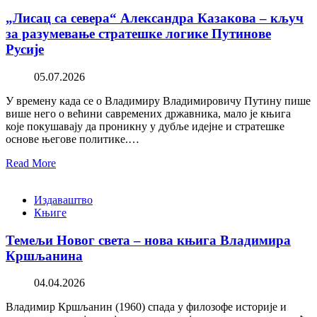
„Лисац са севера“ Александра Казакова – кључ
за разумевање стратешке логике Путинове
Русије
05.07.2026
У времену када се о Владимиру Владимировичу Путину пише
више него о већини савремених државника, мало је књига
које покушавају да проникну у дубље идејне и стратешке
основе његове политике.…
Read More
Издаваштво
Књиге
Темељи Новог света – нова књига Владимира
Кршљанина
04.04.2026
Владимир Кршљанин (1960) спада у филозофе историје и