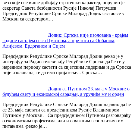
веза које све више добијају стратешки карактер, поручио је
секретар Савета безбедности Русије Николај Патрушев
Председник Републике Српске Милорад Додик састао се у
Москви са секретаром…
Додик: Српска није изолована - крајем
године састајем се са Путином, а пре тога са Орбаном,
Алијевом, Ердоганом и Сијем
Предсједник Републике Српске Милорад Додик рекао је у
интервјуу за Радио телевизију Републике Српске да ће се у
наредном периоду састати са свјетским лидерима и да Српска
није изолована, те да има пријатеље. - Српска…
Додик са Путином 23. маја у Москви: о
будућем свету и економској сарадњи, а уручиће му и орден
Предсједник Републике Српске Милорад Додик најавио да ће
се 23. маја састати са предсједником Русије Владимиром
Путином у Москви. - Са предсједником Путином разговараћу
о економским пројектима, али и о важним геополитичким
питањима -рекао је…