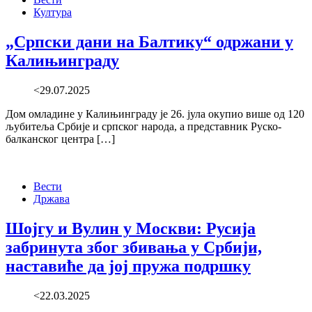
Култура
„Српски дани на Балтику“ одржани у
Калињинграду
<29.07.2025
Дом омладине у Калињинграду је 26. јула окупио више од 120
љубитеља Србије и српског народа, а представник Руско-
балканског центра […]
Вести
Држава
Шојгу и Вулин у Москви: Русија
забринута због збивања у Србији,
наставиће да јој пружа подршку
<22.03.2025