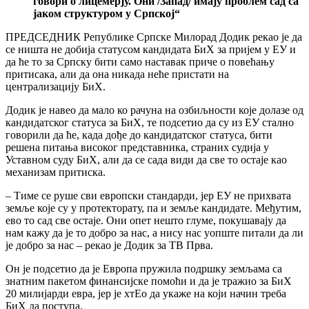
говори о лицемерју. Они /Запад/ имају проблем сад са
јаком структуром у Српској
“
ПРЕДСЕДНИК Републике Српске Милорад Додик рекао је да
се ништа не добија статусом кандидата БиХ за пријем у ЕУ и
да ће то за Српску бити само наставак приче о повећању
притисака, али да она никада неће пристати на
централизацију БиХ.
Додик је навео да мало ко рачуна на озбиљности које долазе од
кандидатског статуса за БиХ, те подсетио да су из ЕУ стално
говорили да ће, када дође до кандидатског статуса, бити
решена питања високог представника, страних судија у
Уставном суду БиХ, али да се сада види да све то остаје као
механизам притиска.
– Тиме се руше сви европски стандарди, јер ЕУ не прихвата
земље које су у протекторату, па и земље кандидате. Међутим,
ево то сад све остаје. Они опет нешто глуме, покушавају да
нам кажу да је то добро за нас, а нису нас уопште питали да ли
је добро за нас – рекао је Додик за ТВ Прва.
Он је подсетио да је Европа пружила подршку земљама са
знатним пакетом финансијске помоћи и да је тражио за БиХ
20 милијарди евра, јер је хтЕо да укаже на који начин треба
БиХ да поступа.