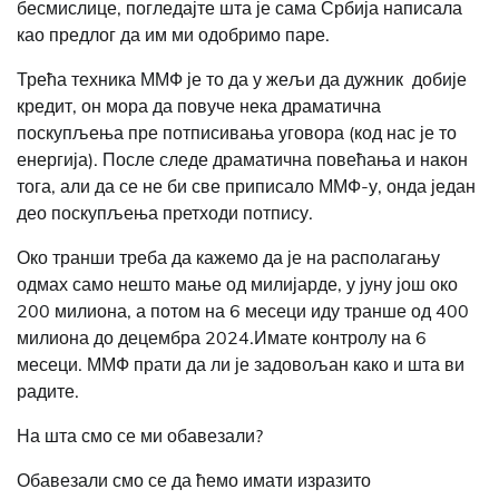
бесмислице, погледајте шта је сама Србија написала
као предлог да им ми одобримо паре.
Трећа техника ММФ је то да у жељи да дужник добије
кредит, он мора да повуче нека драматична
поскупљења пре потписивања уговора (код нас је то
енергија). После следе драматична повећања и након
тога, али да се не би све приписало ММФ-у, онда један
део поскупљења претходи потпису.
Око транши треба да кажемо да је на располагању
одмах само нешто мање од милијарде, у јуну још око
200 милиона, а потом на 6 месеци иду транше од 400
милиона до децембра 2024.Имате контролу на 6
месеци. ММФ прати да ли је задовољан како и шта ви
радите.
На шта смо се ми обавезали?
Обавезали смо се да ћемо имати изразито