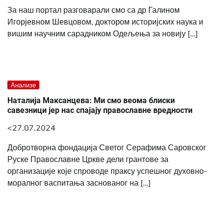
За наш портал разговарали смо са др Галином
Игорјевном Шевцовом, доктором историјских наука и
вишим научним сарадником Одељења за новију […]
Анализе
Наталија Максанцева: Ми смо веома блиски
савезници јер нас спајају православне вредности
<27.07.2024
Добротворна фондација Светог Серафима Саровског
Руске Православне Цркве дели грантове за
организације које спроводе праксу успешног духовно-
моралног васпитања заснованог на […]