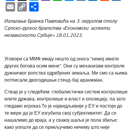
Email
Copy
Share
Link
Излагање Бранка Павловића на 3. округлом столу
Српско-руског братства «Економски аспекти
независности Србије» 18.01.2023.
Уговори са ММФ имају нешто од онога “немој имати
других богова осим мене”. Они су механизам контроле
дужничког ропства одређених земаља. Ми смо са њима
потписали двогодишњи стенд-бај аранжман.
Ствар је у следећем: глобалистички систем контролише
елите држава, контролише и власт и опозицију, па зато
гледамо игроказ.То је највидљивије у ЕУ и постоји до
те мере да је ЕУ изгубила свој субјективитет. Да се
нашалимо до краја, а у свакој шаљи је пола збиље:
како уопште да се прикључимо нечему што није