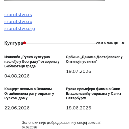
srbratstvo.rs
srbratstvo.ru
srbratstvo.org
Култура
сви чланци
Изложба „Руско културно
Срби на „Данима Достојевског у
наслеђе у Београду” отворена у
Оптиној пустињи“
Библиотеци града
19.07.2026
04.08.2026
Концерт песама о Великом
Руска премијера филма о Сави
Отаџбинском рату одржан у
Владиславићу одржана у Санкт
Руском дому
Петербургу
22.06.2026
18.06.2026
Зеленски није добродошао ни у својој земљи!
07.08.2026