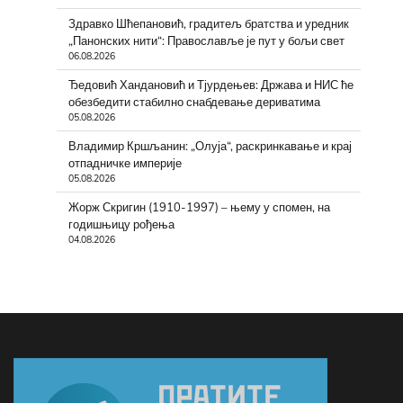
Здравко Шћепановић, градитељ братства и уредник
„Панонских нити“: Православље је пут у бољи свет
06.08.2026
Ђедовић Хандановић и Тјурдењев: Држава и НИС ће
обезбедити стабилно снабдевање дериватима
05.08.2026
Владимир Кршљанин: „Олуја“, раскринкавање и крај
отпадничке империје
05.08.2026
Жорж Скригин (1910-1997) – њему у спомен, на
годишњицу рођења
04.08.2026