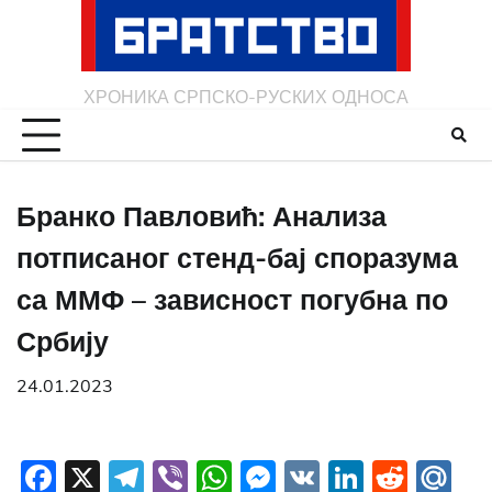
Skip
to
content
ХРОНИКА СРПСКО-РУСКИХ ОДНОСА
Бранко Павловић: Анализа
потписаног стенд-бај споразума
са ММФ – зависност погубна по
Србију
24.01.2023
Facebook
X
Telegram
Viber
WhatsApp
Messenger
VK
LinkedI
Redd
Ma