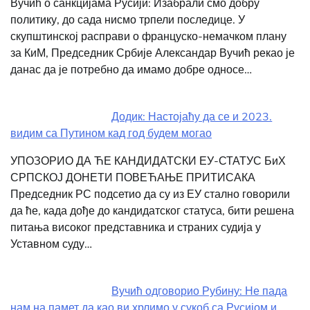
Вучић о санкцијама Русији: Изабрали смо добру
политику, до сада нисмо трпели последице. У
скупштинској расправи о француско-немачком плану
за КиМ, Председник Србије Александар Вучић рекао је
данас да је потребно да имамо добре односе…
Додик: Настојаћу да се и 2023.
видим са Путином кад год будем могао
УПОЗОРИО ДА ЋЕ КАНДИДАТСКИ ЕУ-СТАТУС БиХ
СРПСКОЈ ДОНЕТИ ПОВЕЋАЊЕ ПРИТИСАКА
Председник РС подсетио да су из ЕУ стално говорили
да ће, када дође до кандидатског статуса, бити решена
питања високог представника и страних судија у
Уставном суду…
Вучић одговорио Рубину: Не пада
нам на памет да као ви хрлимо у сукоб са Русијом и