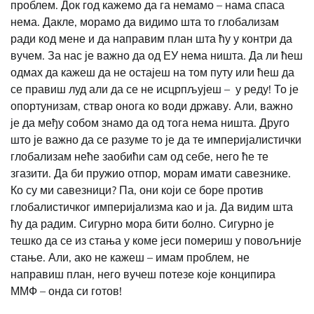
проблем. Док год кажемо да га немамо – нама спаса
нема. Дакле, морамо да видимо шта то глобализам
ради код мене и да направим план шта ћу у контри да
вучем. За нас је важно да од ЕУ нема ништа. Да ли ћеш
одмах да кажеш да не остајеш на том путу или ћеш да
се правиш луд али да се не исцрпљујеш – у реду! То је
опортунизам, ствар онога ко води државу. Али, важно
је да међу собом знамо да од тога нема ништа. Друго
што је важно да се разуме то је да те империјалистички
глобализам неће заобићи сам од себе, него ће те
згазити. Да би пружио отпор, морам имати савезнике.
Ко су ми савезници? Па, они који се боре против
глобалистичког империјализма као и ја. Да видим шта
ћу да радим. Сигурно мора бити болно. Сигурно је
тешко да се из стања у коме јеси помериш у повољније
стање. Али, ако не кажеш – имам проблем, не
направиш план, него вучеш потезе које конципира
ММФ – онда си готов!