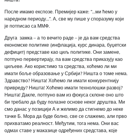
После имамо експозе. Премијер каже: “…ми ћемо у
наредном периоду…”. А, све му пише у споразуму који
је потписао са ММФ.
Друга замка – а то вечито раде – је да вам средства
економске политике (инфлација, курс динара, буџетски
дефицит) представе као циљ политике. Они замене,
потпуно первертирају, па вам средства приказују као
циљеве. Ако користимо та средства, хоћемо ли ми
имати боље образовање у Србији? Ништа о томе нема.
Здравство? Ништа! Хоћемо ли имати конкурентнију
привреду? Ништа! Хоћемо имати технолошки развој?
Ништа! Дакле, потпуно вам из фокуса склоне оно што
би требало да буду полазне основе неког друштва. Ми
смо данас у позицији А и желимо да стигнемо до неке
тачке Б. Мора да буде болно, све се слажемо, али прво
прихватамо реалност. Међутим, тога нема. Они вас
одмах ставе у маказице одређених средстава, које