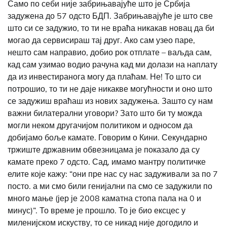
Само по себи није забрињавајуће што је Србија
задужена до 57 одсто БДП. Забрињавајуће је што све
што си се задужио, то ти не враћа никакав новац да би
могао да сервисираш тај друг. Ако сам узео паре,
нешто сам направио, добио рок отплате – ваљда сам,
кад сам узимао водио рачуна кад ми долази на наплату
да из инвестиранога могу да плаћам. Не! То што си
потрошио, то ти не даје никакве могућности и оно што
се задужиш враћаш из нових задужења. Зашто су нам
важни билатерални уговори? Зато што би ту можда
могли неком другачијом политиком и односом да
добијамо боље камате. Говорим о Кини. Секундарно
тржиште државним обвезницама је показало да су
камате преко 7 одсто. Сад, имамо мантру политичке
елите које кажу: “они пре нас су нас задуживали за по 7
посто. а ми смо били генијални па смо се задужили по
много мање (јер је 2008 каматна стопа пала на 0 и
минус)”. То време је прошло. То је био ексцес у
миленијском искуству, то се никад није догодило и