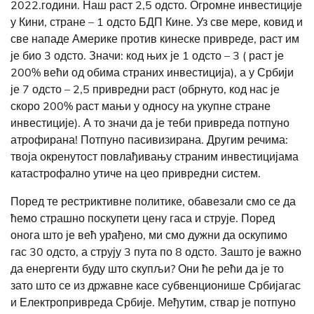
2022.години. Наш раст 2,5 одсто. Огромне инвестиције
у Кини, стране – 1 одсто БДП Кине. Уз све мере, ковид и
све нападе Америке против кинеске привреде, раст им
је био 3 одсто. Значи: код њих је 1 одсто – 3 ( раст је
200% већи од обима страних инвестиција), а у Србији
је 7 одсто – 2,5 привредни раст (обрнуто, код нас је
скоро 200% раст мањи у односу на укупне стране
инвестиције). А то значи да је теби привреда потпуно
атрофирана! Потпуно пасивизирана. Другим речима:
твоја окренутост повлађивању страним инвестицијама
катастрофално утиче на цео привредни систем.
Поред те рестриктивне политике,
обавезали смо се да
ћемо страшно поскупети цену гаса и струје. Поред
онога што је већ урађено, ми смо дужни да оскупимо
гас 30 одсто, а струју 3 пута по 8 одсто.
Зашто је важно
да енергенти буду што скупљи? Они ће рећи да је то
зато што се из државне касе субвенционише Србијагас
и Електропривреда Србије. Међутим, ствар је потпуно