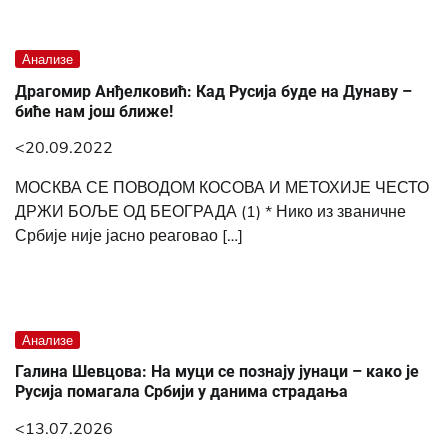
Анализе
Драгомир Анђелковић: Кад Русија буде на Дунаву –
биће нам још ближе!
<20.09.2022
МОСКВА СЕ ПОВОДОМ КОСОВА И МЕТОХИЈЕ ЧЕСТО
ДРЖИ БОЉЕ ОД БЕОГРАДА (1) * Нико из званичне
Србије није јасно реаговао […]
Анализе
Галина Шевцова: На муци се познају јунаци – како је
Русија помагала Србији у данима страдања
<13.07.2026