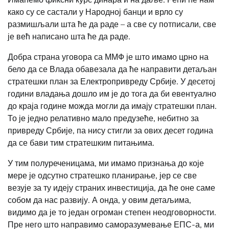
како су се састали у Народној банци и врло су
размишљали шта ће да раде – а све су потписали, све
је већ написано шта ће да раде.
Добра страна уговора са ММФ је што имамо црно на
бело да се
Влада обавезала да ће направити детаљан
стратешки план за Електропривреду Србије.
У десетој
години владања дошло им је до тога да би евентуално
до краја године можда могли да имају стратешки план.
То је једно релативно мало предузеће, небитно за
привреду Србије, па нису стигли за ових десет година
да се бави тим стратешким питањима.
У тим полуреченицама, ми имамо признања до које
мере је одсутно стратешко планирање, јер се све
везује за ту идеју страних инвестиција, да ће оне саме
собом да нас развију. А онда, у овим детаљима,
видимо да је то један огроман степен неодговорности.
Пре него што направимо саморазумевање ЕПС-а, ми