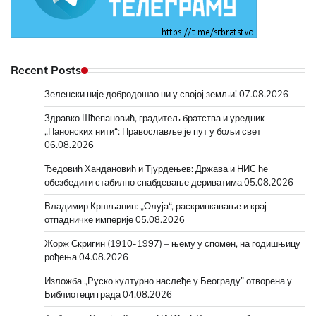
Recent Posts
Зеленски није добродошао ни у својој земљи!
07.08.2026
Здравко Шћепановић, градитељ братства и уредник
„Панонских нити“: Православље је пут у бољи свет
06.08.2026
Ђедовић Хандановић и Тјурдењев: Држава и НИС ће
обезбедити стабилно снабдевање дериватима
05.08.2026
Владимир Кршљанин: „Олуја“, раскринкавање и крај
отпадничке империје
05.08.2026
Жорж Скригин (1910-1997) – њему у спомен, на годишњицу
рођења
04.08.2026
Изложба „Руско културно наслеђе у Београду” отворена у
Библиотеци града
04.08.2026