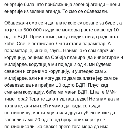
енергије била што приближнија зеленој агенди – цени
енергије из зелене агенде. То смо се обавезали.
Обавезали смо се и да плате које су везане за буџет, а
то је око 500 000 људи не може да расте више од 10
одсто БДП.
Према томе, могу синдикати да раде шта
хоће. Све је потписано. Он ти стави параметар. А
параметар је, иначе, глуп… Наиме, ако сам спречио
корупцију, рецимо да Србија планира да инвестирам 4
милијарде, корупција ми поједе 2 од 4, ми будемо
савесни и спречимо корупцију, и уштедео сам 2
милијарде, али не могу да то дам за плате јер сам се
обавезао да не пређем 10 одсто БДП! Плус, кад
смањим корупцију, биће ми мањи БДП. Шта те ММФ
тиме тера? Тера те да отпушташ људе! Не знам да ли
то знате, али ми већ имамо да, када се људи
пензионишу, институција или други субјект може да
запосли само 70 одсто од броја оних који су се
пензионисали. За сваког прего тога мора да има