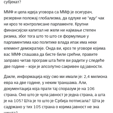
субјекат?
ММФ и цела идеја уговора са ММф је осигурач,
резервни положај глобализма, да одлуке не “иду” чак
ни кроз те контролисане парламенте. Крупни
финансијски капитал не жели ни најмањи степен
ризика, због тога што то што се формулише у
парламентима као политике влада ипак има неки
елемент демократије. Онда ви, кроз те уговоре којима
вас ММФ спашава да бисте били срећни, правите
заправо читав програм шта ћете ви радити у следеће
две године – који је апсолутно сакривен од јавности.
Дакле, информација коју смо ми имали је: 2,4 милиона
евра на две године, у неким траншама. Али,
документација која прати тај споразум је на 106
страна. Оно што је чула јавност је једна страна, а шта
је на 105? Шта је то што је Србија потписала? Шта је
садржано у тих 105 страна о којима јавност не зна
ништа?