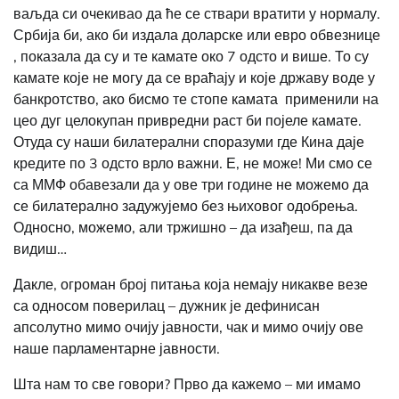
ваљда си очекивао да ће се ствари вратити у нормалу.
Србија би, ако би издала доларске или евро обвезнице
, показала да су и те камате око 7 одсто и више. То су
камате које не могу да се враћају и које државу воде у
банкротство, ако бисмо те стопе камата применили на
цео дуг целокупан привредни раст би појеле камате.
Отуда су наши билатерални споразуми где Кина даје
кредите по 3 одсто врло важни. Е, не може!
Ми смо се
са ММФ обавезали да у ове три године не можемо да
се билатерално задужујемо без њиховог одобрења.
Односно, можемо, али тржишно – да изађеш, па да
видиш…
Дакле, огроман број питања која немају никакве везе
са односом поверилац – дужник је дефинисан
апсолутно мимо очију јавности, чак и мимо очију ове
наше парламентарне јавности.
Шта нам то све говори? Прво да кажемо – ми имамо