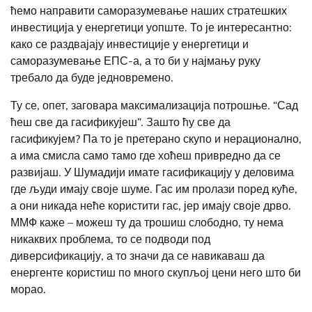
ћемо направити саморазумевање наших стратешких
инвестиција у енергетици уопште. То је интересантно:
како се раздвајају инвестиције у енергетици и
саморазумевање ЕПС-а, а то би у најмању руку
требало да буде једновремено.
Ту се, опет, заговара максимализација потрошње. “Сад
ћеш све да гасификујеш”. Зашто ћу све да
гасификујем? Па то је претерано скупо и нерационално,
а има смисла само тамо где хоћеш привредно да се
развијаш. У Шумадији имате гасификацију у деловима
где људи имају своје шуме. Гас им пролази поред куће,
а они никада неће користити гас, јер имају своје дрво.
ММФ каже – можеш ту да трошиш слободно, ту нема
никаквих проблема, то се подводи под
диверсификацију, а то значи да се навикаваш да
енергенте користиш по много скупљој цени него што би
морао.