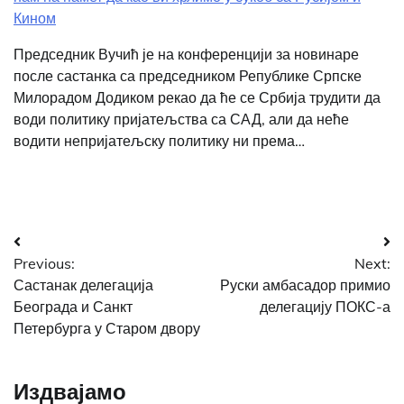
Кином
Председник Вучић је на конференцији за новинаре
после састанка са председником Републике Српске
Милорадом Додиком рекао да ће се Србија трудити да
води политику пријатељства са САД, али да неће
водити непријатељску политику ни према…
Post
Previous:
Next:
navigation
Састанак делегација
Руски амбасадор примио
Београда и Санкт
делегацију ПОКС-а
Петербурга у Старом двору
Издвајамо