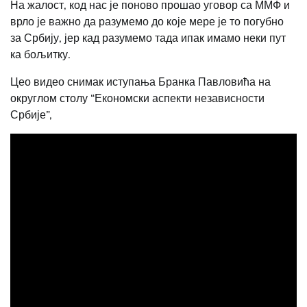
На жалост, код нас је поново прошао уговор са ММФ и
врло је важно да разумемо до које мере је то погубно
за Србију, јер кад разумемо тада ипак имамо неки пут
ка бољитку.
Цео видео снимак иступања Бранка Павловића на
округлом столу “Економски аспекти независности
Србије”,