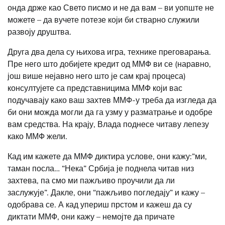
онда држе као Свето писмо и не да вам – ви уопште не
можете – да вучете потезе који би стварно служили
развоју друштва.
Друга два дела су њихова игра, технике преговарања.
Пре него што добијете кредит од ММФ ви се (наравно,
још више нејавно него што је сам крај процеса)
консултујете са представницима ММФ који вас
подучавају како ваш захтев ММФ-у треба да изгледа да
би они можда могли да га узму у разматрање и одобре
вам средства. На крају, Влада поднесе читаву лепезу
како ММФ жели.
Кад им кажете да ММФ диктира услове, они кажу:”ми,
таман посла… “Нека” Србија је поднела читав низ
захтева, па смо ми пажљиво проучили да ли
заслужује”. Дакле, они “пажљиво погледају” и кажу –
одобрава се. А кад упериш прстом и кажеш да су
диктати ММФ, они кажу – немојте да причате