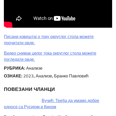
Писани извештај о току округлог стола можете
прочитати овде.
Видео снимак целог тока округлог стола можете
погледати овде.
РУБРИКА:
Анализе
ОЗНАКЕ:
2023
,
Анализе
,
Бранко Павловић
ПОВЕЗАНИ ЧЛАНЦИ
Вучић: Треба да имамо добре
односе са Русијом и Кином