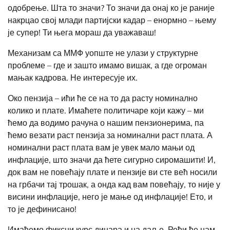
одобрење. Шта то значи? То значи да онај ко је раније
накрцао свој млади партијски кадар – енормно – њему
је супер! Ти њега мораш да уважаваш!
Механизам са ММФ уопште не улази у структурне
проблеме – где и зашто имамо вишак, а где огроман
мањак кадрова. Не интересује их.
Око пензија – ићи ће се на то да расту номинално
колико и плате. Имаћете политичаре који кажу – ми
ћемо да водимо рачуна о нашим пензионерима, па
ћемо везати раст пензија за номинални раст плата. А
номинални раст плата вам је увек мало мањи од
инфлације, што значи да ћете сигурно сиромашити! И,
док вам не повећају плате и пензије ви сте већ носили
на грбачи тај трошак, а онда кад вам повећају, то није у
висини инфлације, него је мање од инфлације! Ето, и
то је дефинисано!
Имаћемо фиксни курс динара и на даље.
Рећи ће нам