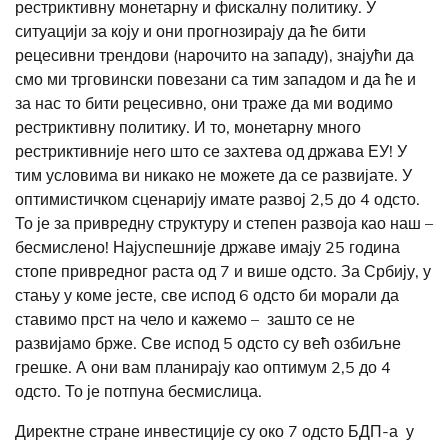
рестриктивну монетарну и фискалну политику.
У
ситуацији за коју и они прогнозирају да ће бити
рецесивни трендови (нарочито на западу), знајући да
смо ми трговински повезани са тим западом и да ће и
за нас то бити рецесивно, они траже да ми водимо
рестриктивну политику. И то, монетарну много
рестриктивније него што се захтева од држава ЕУ! У
тим условима ви никако не можете да се развијате. У
оптимистичком сценарију имате развој 2,5 до 4 одсто.
То је за привредну структуру и степен развоја као наш –
бесмислено! Најуспешније државе имају 25 година
стопе привредног раста од 7 и више одсто. За Србију, у
стању у коме јесте, све испод 6 одсто би морали да
ставимо прст на чело и кажемо – зашто се не
развијамо брже. Све испод 5 одсто су већ озбиљне
грешке. А они вам планирају као оптимум 2,5 до 4
одсто. То је потпуна бесмислица.
Директне стране инвестиције су око 7 одсто БДП-а у