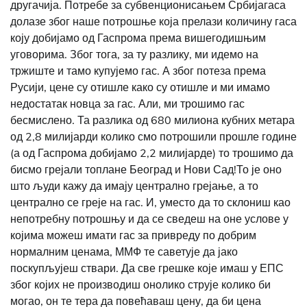
другачија. Потребе за субвенционисањем Србијагаса
долазе због наше потрошње која прелази количину гаса
коју добијамо од Гаспрома према вишегодишњим
уговорима. Због тога, за ту разлику, ми идемо на
тржиште и тамо купујемо гас. А због потеза према
Русији, цене су отишле како су отишле и ми имамо
недостатак новца за гас. Али, ми трошимо гас
бесмислено. Та разлика од 680 милиона кубних метара
од 2,8 милијарди колико смо потрошили прошле године
(а од Гаспрома добијамо 2,2 милијарде) то трошимо да
бисмо грејали топлане Београд и Нови Сад!То је оно
што људи кажу да имају централно грејање, а то
централно се греје на гас. И, уместо да то склониш као
непотребну потрошњу и да се сведеш на оне услове у
којима можеш имати гас за привреду по добрим
нормалним ценама, ММФ те саветује да јако
поскупљујеш ствари. Да све грешке које имаш у ЕПС
због којих не производиш онолико струје колико би
могао, он те тера да повећаваш цену, да би цена