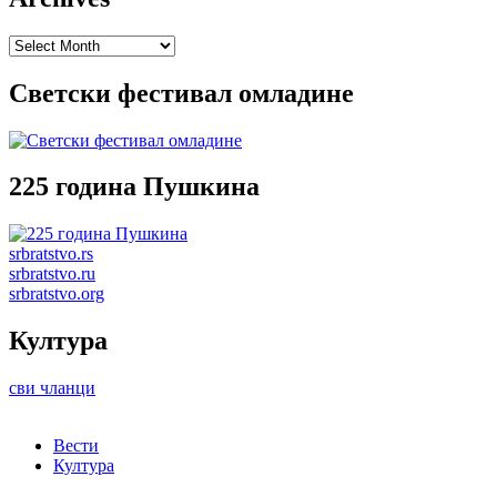
Archives
Светски фестивал омладине
225 година Пушкина
srbratstvo.rs
srbratstvo.ru
srbratstvo.org
Култура
сви чланци
Вести
Култура