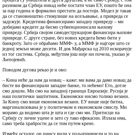
разликом да Србија никад неће постати члан ЕУ, пошто ће она
за пар година и формално престати да постоји. Модел је такав
да се становништво стимулише на исељавање, а привреда се
задужује. Кредитима финансирамо западну привреду – ми
добијамо кредите да бисмо субвенционисали њихову
привреду. Србија својом самодеструкцијом финансира њихове
привреде. С друге стране, без нових кредита ћемо бити у
банкроту. Зато се обраћамо ММФ- у, а ММФ је најгоре што се
једној земљи може десити. И док Мађарска од 2010 искорачује
из тог система. Србија, међутим још није ни почела, указао је
Љепојевић.
Поводом дугова рекао је и ово:
– Кина неће да нам да новац – каже: ми вама да дамо новац да
бисте ви финансирали западне банке, то нећемо! Ето, дотле
смо дошли. Ми смо на западној граници Евроазије. Русија је
наш политички заштитник. Економски нисмо толико везани.
За Кину смо више економски везани. ЕУ више није битна,
маргинализована је у политичком и економском смислу. Ми
морамо да видимо шта је шта и где смо ми. Притисци на
Србију су личне уцене и зато су тако ефикасни. Излаза има,
само треба храбрости да се тим путем крене.
Између осталог, он шансу види у пољопривреди и то на