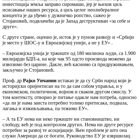
инвестиција земља заправо сиромаши, јер је њихов циљ
исисавање наших ресурса, а циљ целог неолибералног
концепта је да уђемо у дужничко ропство, сажео је
Стојановић, подвлачећи да је Запад деструктиван «за себе и
друге».
С друге стране, оценио је, исток је у пуном развоју и «Србији
је место у ШОС-у и Евроазијској унији, а не у ЕУ» .
– Евроазијска унија је тржиште од 180 милиона људи, са 1.900
милијарди БДП-а, на које чак 95 одсто производа можемо да
извозимо без царине. Дакле, већ каснимо са придруживањем,
закључио је Стојановић.
Проф. др
Рајко Унчанин
истакао је да су Срби народ који је
историјски оријентисан на то да сам собом управља, и у
економском, политичном, војном и сваком другом смислу. У
том контексту, отворио је питање одакле нам потреба, односно
«да ли је нама заиста потребно толико притисака, подвала,
лагања и изживљавања, па тежимо ЕУ».
– А та ЕУ нема ни неко тржиште ни становништво, ни
слободу, већ је под контролом других. Нема ни друге ресурсе
потребне за развој те асоцијације. Њен проблем је што она
служи Америци да се богати. Руководство ЕУ је извршилац