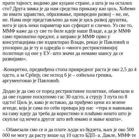
прати тајност, видимо две куцане стране, а шта је на осталих
сто? Друга замка је да нам средства прикажу као циљ. Хоћемо
ли имати здравство, образовање, привредни развој – не, не,
не. Нама није представљено да нам је циљ развој друштва,
него је циљ неки параметар као суфицит и слично. Уз све то,
ММФ каже да су све то биле идеје наше Владе, а да је ММФ
само прихватио предлог, а заправо је ММФ прво у
консултацијама све издиктирао Влади, рекао је Павловић и
упозорио да је ту и одредба о «много рестриктивнијој
политици од оне у ЕУ- што значи да немамо шансу да се
развијамо».
-Конкретно, предвиђена стопа привредног раста је око 2,5 до 4
одсто, а за Србију, све испод 6 је – озбиљна грешка,
аргументовао је Павловић.
Додао је да смо се поред рестриктивне политике, обавезали и
да ове године поскупимо гас 30 одсто, а струју 3 пута по 8
одсто! Циљ је, како је истакао, да приђемо цени из зелене
агенде, која је сама по себи превара јер нас «тера и навикава
на саму идеју да треба да користимо и плаћамо нешто што је
скупље од нечега другог што већ имамо и мање кошта».
– Обавезали смо се и да плате људи из будзета, њих је око 500
000 не могу да расту више од 10 одсто БДП- а. Дакле, ММФ те