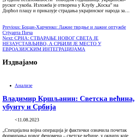
руског сукоба. Изложба је отворена у Клубу „Коска” на
Дорћол плацу и приказује страдања украјинског народа за…
Previous:
Боцан-Харченко: Лажне тврдње и лажне оптужбе
Стјуарта Пича
Next:
СРНА: СТВАРАЊЕ НОВОГ СВЕТА ЈЕ
НЕЗАУСТАВЉИВО, А СРБИЈИ ЈЕ МЕСТО У
ЕВРОАЗИЈСКИМ ИНТЕГРАЦИЈАМА
Издвајамо
Анализе
Владимир Кршљанин: Светска већина,
убунту и Србија
<11.08.2023
„Специјална војна операција је фактички означила почетак
формирања новог феномена – светске већине, у оквиру које