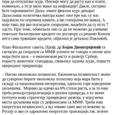
тера да отпушташ људе. Пензије могу да расту као и плате,
номинало, а то је мало мање од инфлације! Дакле, сигурно
ћете сиромашити! Даље, имате фиксни курс динара!
Даље,наша политичка мантра каже: они пре нас су нас
задужили по огромној камати, а ми генијални по мањој. А
није тако, јер ако погледате споразуме, видећете да су исто 7
одсто. При томе, обавезали смо се да не можемо да узимамо
повољне билатералне кредите по договору са рецимо Кином
него само тржишне кредите, објаснио је детаљно Павловић.
Члан Фискалног савета, Проф. др
Бојан Димитријевић
се
сагласио да споразум са ММФ уопште не говори о ономе што
мора бити циљ – о економском расту и развоју Србије,
порасту животног стандарда, смањењу одлива људи, порасту
природног прираштаја.
– Нисмо економски независни. Економска независност значи
да суверено бирате економску политику која мора бити у
складу са националним интересима, односно горе наведеним
циљевима. Морамо да идемо ка 6% стопи раста, а за то нам
треба реиндустријализација и реална привреда, а то значи
потпуно нову стратегију привредног развоја, у којој нема
места циљевима који су дефинисани са ММФ. Треба нам
енергетска независност, а њу имамо само ако се вежемо за
Русију и ако се одрекнемо енергетске транзиције,тзв. зелене