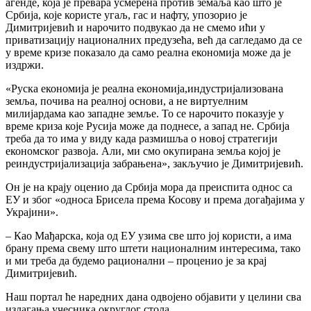
агенде, која је превара усмерена против земаља као што је
Србија, које користе угаљ, гас и нафту, упозорио је
Димитријевић и нарочито подвукао да не смемо ићи у
приватизацију националних предузећа, већ да сагледамо да се
у време кризе показало да само реална економија може да је
издржи.
«Руска економија је реална економија,индустријализована
земља, почива на реалној основи, а не виртуелним
милијардама као западне земље. То се нарочито показује у
време криза које Русија може да поднесе, а запад не. Србија
треба да то има у виду када размишља о новој стратегији
економског развоја. Али, ми смо окупирана земља којој је
реиндустријализација забрањена», закључио је Димитријевић.
Он је на крају оценио да Србија мора да преиспита однос са
ЕУ и због «односа Брисела према Косову и према догађајима у
Украјини».
– Као Мађарска, која од ЕУ узима све што јој користи, а има
брану према свему што штети националним интересима, тако
и ми треба да будемо рационални – проценио је за крај
Димитријевић.
Наш портал ће наредних дана одвојено објавити у целини сва
излагања учесника округлог стола.