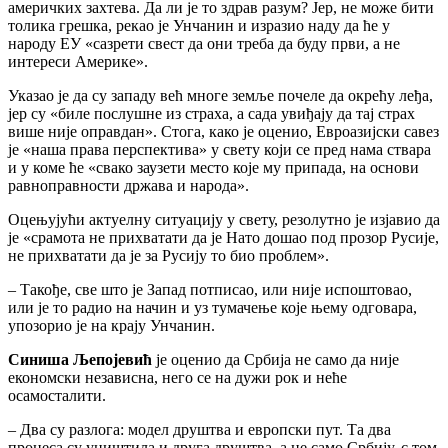
америчких захтева. Да ли је то здрав разум? Јер, не може бити
толика грешка, рекао је Унчанин и изразио наду да ће у
народу ЕУ «сазрети свест да они треба да буду први, а не
интереси Америке».
Указао је да су западу већ многе земље почеле да окрећу леђа,
јер су «биле послушне из страха, а сада увиђају да тај страх
више није оправдан». Стога, како је оценио, Евроазијски савез
је «наша права перспектива» у свету који се пред нама ствара
и у коме ће «свако заузети место које му припада, на основи
равноправности држава и народа».
Оцењујући актуелну ситуацију у свету, резолутно је изјавио да
је «срамота не прихватати да је Нато дошао под прозор Русије,
не прихватати да је за Русију то био проблем».
– Такође, све што је Запад потписао, или није испоштовао,
или је то радио на начин и уз тумачење које њему одговара,
упозорио је на крају Унчанин.
Синиша Љепојевић
је оценио да Србија не само да није
економски независна, него се на дужи рок и неће
осамосталити.
– Два су разлога: модел друштва и европски пут. Та два
процеса су уништила и друга друштва, а не само Србију, с том