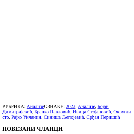
РУБРИКА:
Анализе
ОЗНАКЕ:
2023
,
Анализе
,
Бојан
Димитријевић
,
Бранко Павловић
,
Ивица Стојановић
,
Округли
сто
,
Рајко Унчанин
,
Синиша Љепојевић
,
Срђан Перишић
ПОВЕЗАНИ ЧЛАНЦИ