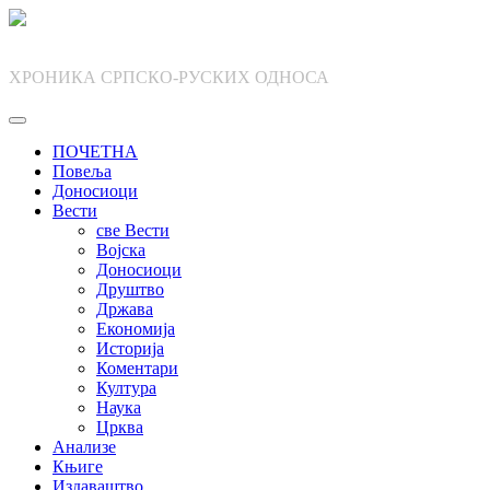
Skip
to
content
ХРОНИКА СРПСКО-РУСКИХ ОДНОСА
ПОЧЕТНА
Повеља
Доносиоци
Вести
све Вести
Војска
Доносиоци
Друштво
Држава
Економија
Историја
Коментари
Култура
Наука
Црква
Анализе
Књиге
Издаваштво