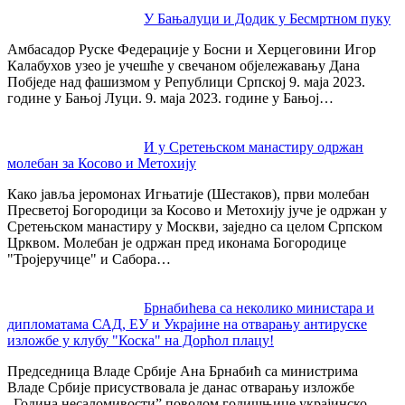
Post
У Бањалуци и Додик у Бесмртном пуку
navigation
Амбасадор Руске Федерације у Босни и Херцеговини Игор
Калабухов узео је учешће у свечаном објележавању Дана
Побједе над фашизмом у Републици Српској 9. маја 2023.
године у Бањој Луци. 9. маја 2023. године у Бањој…
И у Сретењском манастиру одржан
молебан за Косово и Метохију
Како јавља јеромонах Игњатије (Шестаков), први молебан
Пресветој Богородици за Косово и Метохију јуче је одржан у
Сретењском манастиру у Москви, заједно са целом Српском
Црквом. Молебан је одржан пред иконама Богородице
"Тројеручице" и Сабора…
Брнабићева са неколико министара и
дипломатама САД, ЕУ и Украјине на отварању антируске
изложбе у клубу "Коска" на Дорћол плацу!
Председница Владе Србије Ана Брнабић са министрима
Владе Србије присуствовала је данас отварању изложбе
„Година несаломивости” поводом годишњице украјинско-