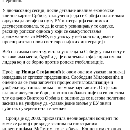
Перишић.
У двочасовној сесији, после детаљне анализе економске
«личне карте» Србије, закључено је да се Србија политичком
одлуком да остаје на путу ЕУ интеграција економски
десуверенизовала, те да је спас у ревидирању те одлуке,
раскиду ропског односа у који се самоуспоставља
аранжманима са ММФ, и у уласку у већ консолидован и
просперитетан нови свет евроазијских интеграција.
Већ на самом почетку, истакнуто је да за Србију у том свету и
те како има места, будући да је она земља која је прва имала
лидера који се борио против ропске глобализације.
Проф. др
Ивица Стојановић
је овом оценом указао на значај
некадашњег српског председника Слободана Милошевића и
оценио да се тада започети процес антиглобализације и
увођење мултиполаризма – не може зауставити. Он је као
главног актуелног борца против глобализације на европском
тлу означио Виктора Орбана и оценио да се његова политика
заснива на увиђању да «улазак једне земље у ЕУ значи
губитак суверенитета те земље».
– Србија је од 2000. прихватила неолиберални концепт по
коме се развој привреде заснива на иностраним
инвестицијама. Међутим, то је заблуда. Концептом страних