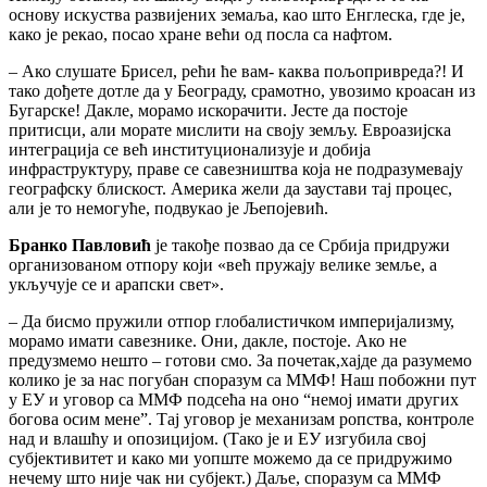
основу искуства развијених земаља, као што Енглеска, где је,
како је рекао, посао хране већи од посла са нафтом.
– Ако слушате Брисел, рећи ће вам- каква пољопривреда?! И
тако дођете дотле да у Београду, срамотно, увозимо кроасан из
Бугарске! Дакле, морамо искорачити. Јесте да постоје
притисци, али морате мислити на своју земљу. Евроазијска
интеграција се већ институционализује и добија
инфраструктуру, праве се савезништва која не подразумевају
географску блискост. Америка жели да заустави тај процес,
али је то немогуће, подвукао је Љепојевић.
Бранко Павловић
је такође позвао да се Србија придружи
организованом отпору који «већ пружају велике земље, а
укључује се и арапски свет».
– Да бисмо пружили отпор глобалистичком империјализму,
морамо имати савезнике. Они, дакле, постоје. Ако не
предузмемо нешто – готови смо. За почетак,хајде да разумемо
колико је за нас погубан споразум са ММФ! Наш побожни пут
у ЕУ и уговор са ММФ подсећа на оно “немој имати других
богова осим мене”. Тај уговор је механизам ропства, контроле
над и влашћу и опозицијом. (Тако је и ЕУ изгубила свој
субјективитет и како ми уопште можемо да се придружимо
нечему што није чак ни субјект.) Даље, споразум са ММФ