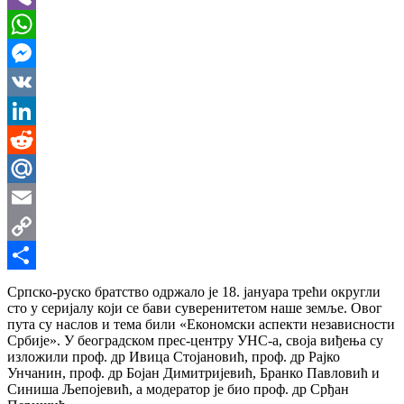
Viber
WhatsApp
Messenger
VK
LinkedIn
Reddit
Mail.Ru
Email
Copy
Link
Share
Српско-руско братство одржало је 18. јануара трећи округли
сто у серијалу који се бави суверенитетом наше земље. Овог
пута су наслов и тема били «Економски аспекти независности
Србије». У београдском прес-центру УНС-а, своја виђења су
изложили проф. др Ивица Стојановић, проф. др Рајко
Унчанин, проф. др Бојан Димитријевић, Бранко Павловић и
Синиша Љепојевић, а модератор је био проф. др Срђан