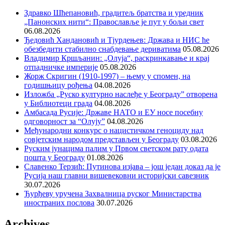
Здравко Шћепановић, градитељ братства и уредник
„Панонских нити“: Православље је пут у бољи свет
06.08.2026
Ђедовић Хандановић и Тјурдењев: Држава и НИС ће
обезбедити стабилно снабдевање дериватима
05.08.2026
Владимир Кршљанин: „Олуја“, раскринкавање и крај
отпадничке империје
05.08.2026
Жорж Скригин (1910-1997) – њему у спомен, на
годишњицу рођења
04.08.2026
Изложба „Руско културно наслеђе у Београду” отворена
у Библиотеци града
04.08.2026
Амбасада Русије: Државе НАТО и ЕУ носе посебну
одговорност за “Олују”
04.08.2026
Међународни конкурс о нацистичком геноциду над
совјетским народом представљен у Београду
03.08.2026
Руским јунацима палим у Првом светском рату одата
пошта у Београду
01.08.2026
Славенко Терзић: Путинова изјава – још један доказ да је
Русија наш главни вишевековни историјски савезник
30.07.2026
Ђурђеву уручена Захвалница руског Министарства
иностраних послова
30.07.2026
Archives