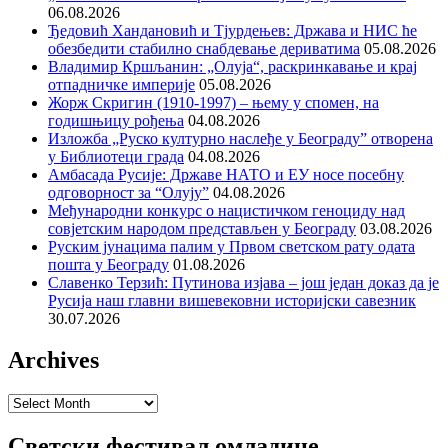
06.08.2026
Ђедовић Хандановић и Тјурдењев: Држава и НИС ће
обезбедити стабилно снабдевање дериватима
05.08.2026
Владимир Кршљанин: „Олуја“, раскринкавање и крај
отпадничке империје
05.08.2026
Жорж Скригин (1910-1997) – њему у спомен, на
годишњицу рођења
04.08.2026
Изложба „Руско културно наслеђе у Београду” отворена
у Библиотеци града
04.08.2026
Амбасада Русије: Државе НАТО и ЕУ носе посебну
одговорност за “Олују”
04.08.2026
Међународни конкурс о нацистичком геноциду над
совјетским народом представљен у Београду
03.08.2026
Руским јунацима палим у Првом светском рату одата
пошта у Београду
01.08.2026
Славенко Терзић: Путинова изјава – још један доказ да је
Русија наш главни вишевековни историјски савезник
30.07.2026
Archives
Archives
Светски фестивал омладине