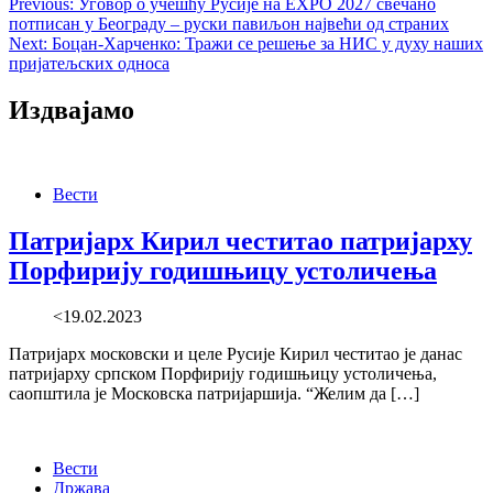
Post
Previous:
Уговор о учешћу Русије на EXPO 2027 свечано
потписан у Београду – руски павиљон највећи од страних
navigation
Next:
Боцан-Харченко: Тражи се решење за НИС у духу наших
пријатељских односа
Издвајамо
Вести
Патријарх Кирил честитао патријарху
Порфирију годишњицу устоличења
<19.02.2023
Патријарх московски и целе Русије Кирил честитао је данас
патријарху српском Порфирију годишњицу устоличења,
саопштила је Московска патријаршија. “Желим да […]
Вести
Држава