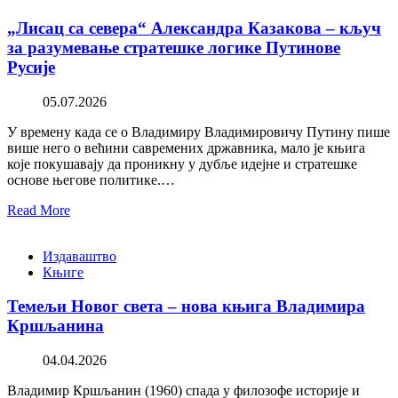
„Лисац са севера“ Александра Казакова – кључ
за разумевање стратешке логике Путинове
Русије
05.07.2026
У времену када се о Владимиру Владимировичу Путину пише
више него о већини савремених државника, мало је књига
које покушавају да проникну у дубље идејне и стратешке
основе његове политике.…
Read More
Издаваштво
Књиге
Темељи Новог света – нова књига Владимира
Кршљанина
04.04.2026
Владимир Кршљанин (1960) спада у филозофе историје и