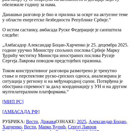
обележиле годину за нама.
Данашњи разговор је био и прилика за осврт на актуелне теме
у области енергетске безбедности Републике Србије.“
О истом састанку, амбасада Руске Федерације је саопштила
следеће:
„Амбасадор Александар Боцан-Харченко је 25. децембра 2025.
године уручио Министру спољних послова Србије Марку
Ђурићу честитку Министра иностраних послова Русије
Сергеја Лаврова поводом предстојећих празника.
Током конструктивног разговора размотрено је тренутно
стање и перспективе руско-српских односа, анализирана је
ситуација у региону и на међународној сцени. Потврђена је
обострана спремност за даљу координацију у УН и на другим
мултилатералним платформама.“
[МИП РС]
[АМБАСАДА РФ]
РУБРИКА:
Вести
,
Држава
ОЗНАКЕ:
2025
,
Александар Боцан-
Харченко
,
Вести
,
Марко Ђурић
,
Сергеј Лавров