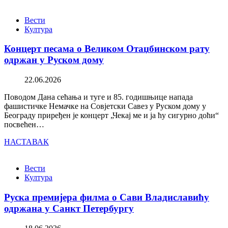
Вести
Култура
Концерт песама о Великом Отаџбинском рату
одржан у Руском дому
22.06.2026
Поводом Дана сећања и туге и 85. годишњице напада
фашистичке Немачке на Совјетски Савез у Руском дому у
Београду приређен је концерт „Чекај ме и ја ћу сигурно доћи“
посвећен…
НАСТАВАК
Вести
Култура
Руска премијера филма о Сави Владиславићу
одржана у Санкт Петербургу