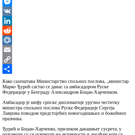
WhatsApp
Messenger
VK
LinkedIn
Reddit
Mail.Ru
Email
Copy
Link
Share
Како саопштава Министарство спољних послова, „министар
Марко Ђурић састао се данас са амбасадором Руске
Федерације у Београду Александром Боцан-Харченком.
Амбасадор је шефу српске дипломатије уручио честитку
министра спољних послова Руске Федерације Сергеја
Лаврова поводом предстојећих новогодишњих и божићних
празника.
Ђурић и Боцан-Харченко, приликом данашњег сусрета, у
разговору су се осврнули на активности и догађаје који су