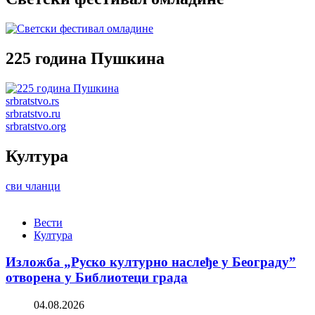
225 година Пушкина
srbratstvo.rs
srbratstvo.ru
srbratstvo.org
Култура
сви чланци
Вести
Култура
Изложба „Руско културно наслеђе у Београду”
отворена у Библиотеци града
04.08.2026