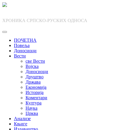
Skip
to
content
ХРОНИКА СРПСКО-РУСКИХ ОДНОСА
ПОЧЕТНА
Повеља
Доносиоци
Вести
све Вести
Војска
Доносиоци
Друштво
Држава
Економија
Историја
Коментари
Култура
Наука
Црква
Анализе
Књиге
Издаваштво