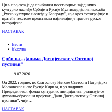
Циљ пројекта је да приближи посетиоцима заједничко
културно наслеђе Србије и Русије Мултимедијална изложба
„Руско културно наслеђе у Београду”, која кроз фотографије и
пратеће текстове представља најзначајније трагове руског
историјског…
НАСТАВАК
Вести
Култура
Срби на „Данима Достојевског у Оптиној
пустињи“
19.07.2026
Од 2022. године, по благослову Његове Светости Патријарха
Московског и све Русије Кирила, и уз подршку
Председничког фонда културних иницијатива, реализује се
духовно-образовни пројекат „Дани Достојевског у Оптиној
пустињи“, чији…
НАСТАВАК