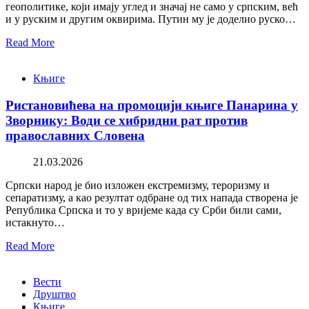
геополитике, који имају углед и значај не само у српским, већ
и у руским и другим оквирима. Путин му је доделио руско…
Read More
Књиге
Ристановићева на промоцији књиге Панарина у
Зворнику: Води се хибридни рат против
православних Словена
21.03.2026
Српски народ је био изложен екстремизму, тероризму и
сепаратизму, а као резултат одбране од тих напада створена је
Република Српска и то у вријеме када су Срби били сами,
истакнуто…
Read More
Вести
Друштво
Књиге