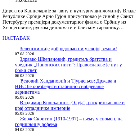
18.06.2026
Директор Канцеларије за јавну и културну дипломатију Владе
Републике Србије Арно Гујон присуствовао је синоћ у Санкт
Петербургу премијери документарног филма о Србину из
Херцеговине, руском дипломати и блиском сараднику…
НАСТАВАК
Зеленски није добродошао ни у својој земљи!
07.08.2026
Здравко Шћепановић, градитељ братства и
уредник „Панонских нити“: Православље је пут у
бољи свет
06.08.2026
Ђедовић Хандановић и Тјурдењев: Држава и
НИС ће обезбедити стабилно снабдевање
дериватима
05.08.2026
Владимир Кршљанин: „Олуја“, раскринкавање и
крај отпадничке империје
05.08.2026
Жорж Скригин (1910-1997) – њему у спомен, на
годишњицу рођења
04.08.2026