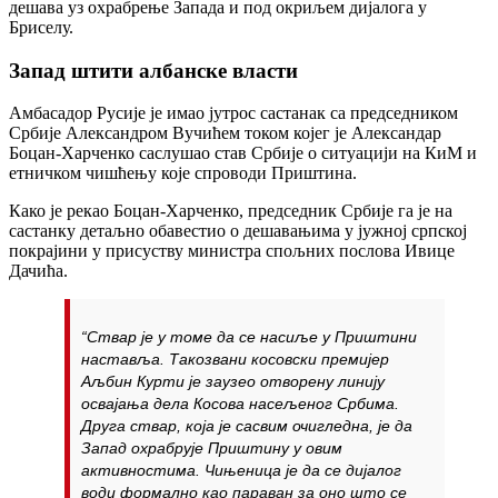
дешава уз охрабрење Запада и под окриљем дијалога у
Бриселу.
Запад штити албанске власти
Амбасадор Русије је имао јутрос састанак са председником
Србије Александром Вучићем током којег је Александар
Боцан-Харченко саслушао став Србије о ситуацији на КиМ и
етничком чишћењу које спроводи Приштина.
Како је рекао Боцан-Харченко, председник Србије га је на
састанку детаљно обавестио о дешавањима у јужној српској
покрајини у присуству министра спољних послова Ивице
Дачића.
“Ствар је у томе да се насиље у Приштини
наставља. Такозвани косовски премијер
Аљбин Курти је заузео отворену линију
освајања дела Косова насељеног Србима.
Друга ствар, која је сасвим очигледна, је да
Запад охрабрује Приштину у овим
активностима. Чињеница је да се дијалог
води формално као параван за оно што се