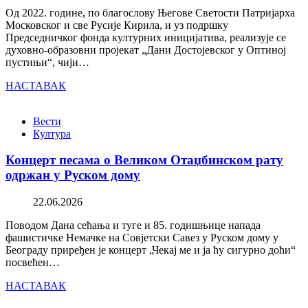
Од 2022. године, по благослову Његове Светости Патријарха
Московског и све Русије Кирила, и уз подршку
Председничког фонда културних иницијатива, реализује се
духовно-образовни пројекат „Дани Достојевског у Оптиној
пустињи“, чији…
НАСТАВАК
Вести
Култура
Концерт песама о Великом Отаџбинском рату
одржан у Руском дому
22.06.2026
Поводом Дана сећања и туге и 85. годишњице напада
фашистичке Немачке на Совјетски Савез у Руском дому у
Београду приређен је концерт „Чекај ме и ја ћу сигурно доћи“
посвећен…
НАСТАВАК