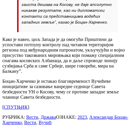
заиста дешава на Косову, не даје апсолутно
никакве резултате, као ни дипломатски
контакти са представницима водећих
западних земље”, казао је Боцан-Харченко.
Како је навео, циљ Запада је да омогући Приштини да
успостави потпуну контролу над читавом територијом
региона под међународним патронатом, укључујући и војно
присуство такозваних мировњака који помажу специјалним
снагама косовских Албанаца, да и даље спроводе линију
сузбијања Срба и саме Србије, шире говорећи, мира на
Балкану”.
Боцан-Харченко је истакао благовременост Вучићеве
иницијативе за сазивање ванредне седнице Савета
безбедности УН о Косову, чему се противе западне земље
чланице Савета безбедности.
[
СПУТЊИК
]
РУБРИКА:
Вести
,
Држава
ОЗНАКЕ:
2023
,
Александар Боцан-
Харченко
,
Вести
,
Вучић