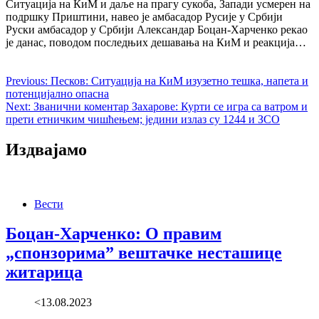
Ситуација на КиМ и даље на прагу сукоба, Запади усмерен на
подршку Приштини, навео је амбасадор Русије у Србији
Руски амбасадор у Србији Александар Боцан-Харченко рекао
је данас, поводом последњих дешавања на КиМ и реакција…
Previous:
Песков: Ситуација на КиМ изузетно тешка, напета и
потенцијално опасна
Next:
Званични коментар Захарове: Курти се игра са ватром и
прети етничким чишћењем; једини излаз су 1244 и ЗСО
Издвајамо
Вести
Боцан-Харченко: О правим
„спонзорима” вештачке несташице
житарица
<13.08.2023