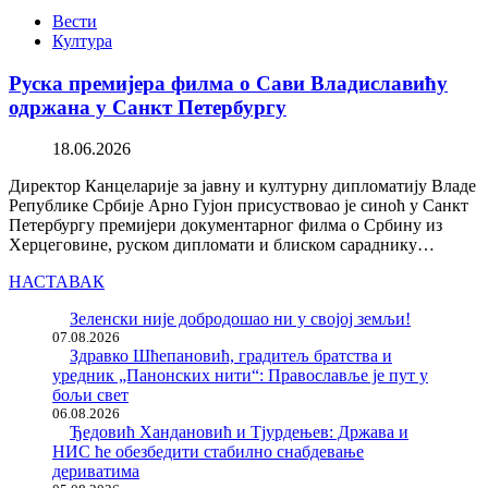
Вести
Култура
Руска премијера филма о Сави Владиславићу
одржана у Санкт Петербургу
18.06.2026
Директор Канцеларије за јавну и културну дипломатију Владе
Републике Србије Арно Гујон присуствовао је синоћ у Санкт
Петербургу премијери документарног филма о Србину из
Херцеговине, руском дипломати и блиском сараднику…
НАСТАВАК
Зеленски није добродошао ни у својој земљи!
07.08.2026
Здравко Шћепановић, градитељ братства и
уредник „Панонских нити“: Православље је пут у
бољи свет
06.08.2026
Ђедовић Хандановић и Тјурдењев: Држава и
НИС ће обезбедити стабилно снабдевање
дериватима