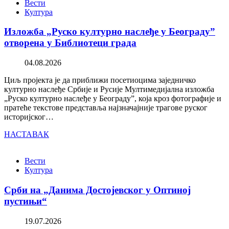
Вести
Култура
Изложба „Руско културно наслеђе у Београду”
отворена у Библиотеци града
04.08.2026
Циљ пројекта је да приближи посетиоцима заједничко
културно наслеђе Србије и Русије Мултимедијална изложба
„Руско културно наслеђе у Београду”, која кроз фотографије и
пратеће текстове представља најзначајније трагове руског
историјског…
НАСТАВАК
Вести
Култура
Срби на „Данима Достојевског у Оптиној
пустињи“
19.07.2026