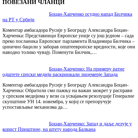
ПОВЕЗАНИ ЧЛАНЦИ
Post
Боцан-Харченко осудио напад Билчика
на РТ у Србији
navigation
Коментар амбасадора Русије у Београду Александра Боцан-
Харченка: Представници Европске уније су још једном – сада
преко посланика Европског парламента Владимира Билчика –
цинично бацили у заборав општеевропске вредности, које они
наводно толико чувају. Поменути Билчик,…
Боцан-Харченко: На примеру ратне
одштете српски медији раскринкали лицемерје Запада
Коментар амбасадора Русије у Београду Александра Боцан-
Харченка: Обратили смо пажњу на важан заокрет у расправи
у српским медијима у вези са усвајањем резолуције Генералне
скупштине УН 14. новембра, у којој се препоручује
успостављање механизма да…
Боцан-Харченко: Запад и даље делује у
корист Приштине, на штету народа Балкана