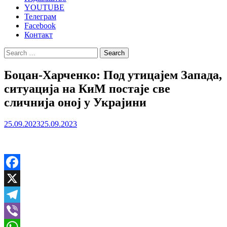
YOUTUBE
Телеграм
Facebook
Контакт
Search
for:
Боцан-Харченко: Под утицајем Запада,
ситуација на КиМ постаје све
сличнија оној у Украјини
25.09.2023
25.09.2023
Facebook
X
Telegram
Viber