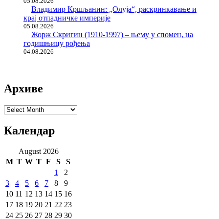
05.08.2026
Владимир Кршљанин: „Олуја“, раскринкавање и
крај отпадничке империје
05.08.2026
Жорж Скригин (1910-1997) – њему у спомен, на
годишњицу рођења
04.08.2026
Архиве
Архиве
Календар
August 2026
M
T
W
T
F
S
S
1
2
3
4
5
6
7
8
9
10
11
12
13
14
15
16
17
18
19
20
21
22
23
24
25
26
27
28
29
30