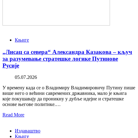
Књиге
„Лисац са севера“ Александра Казакова – кључ
за разумевање стратешке логике Путинове
Русије
05.07.2026
У времену када се о Владимиру Владимировичу Путину пише
више него о већини савремених државника, мало је књига
које покушавају да проникну у дубље идејне и стратешке
основе његове политике.…
Read More
Издаваштво
Књиге