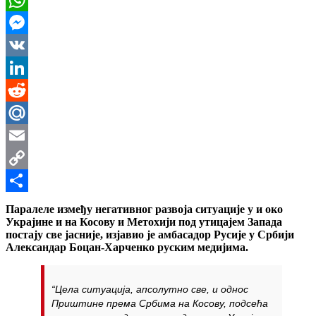
WhatsApp
Messenger
VK
LinkedIn
Reddit
Mail.Ru
Email
Copy
Link
Share
Паралеле између негативног развоја ситуације у и око
Украјине и на Косову и Метохији под утицајем Запада
постају све јасније, изјавио је амбасадор Русије у Србији
Александар Боцан-Харченко руским медијима.
“Цела ситуација, апсолутно све, и однос
Приштине према Србима на
Косову,
подсећа