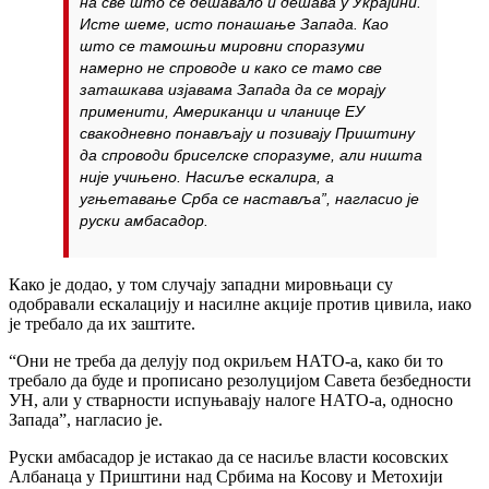
на све што се дешавало и дешава у Украјини.
Исте шеме, исто понашање Запада. Као
што се тамошњи мировни споразуми
намерно не спроводе и како се тамо све
заташкава изјавама Запада да се морају
применити, Американци и чланице ЕУ
свакодневно понављају и позивају Приштину
да спроводи бриселске споразуме, али ништа
није учињено. Насиље ескалира, а
угњетавање Срба се наставља”, нагласио је
руски амбасадор.
Како је додао, у том случају западни мировњаци су
одобравали ескалацију и насилне акције против цивила, иако
је требало да их заштите.
“Они не треба да делују под окриљем НАТО-а, како би то
требало да буде и прописано резолуцијом Савета безбедности
УН, али у стварности испуњавају налоге НАТО-а, односно
Запада”, нагласио је.
Руски амбасадор је истакао да се насиље власти косовских
Албанаца у Приштини над Србима на Косову и Метохији