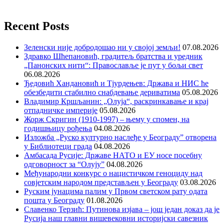
Recent Posts
Зеленски није добродошао ни у својој земљи!
07.08.2026
Здравко Шћепановић, градитељ братства и уредник
„Панонских нити“: Православље је пут у бољи свет
06.08.2026
Ђедовић Хандановић и Тјурдењев: Држава и НИС ће
обезбедити стабилно снабдевање дериватима
05.08.2026
Владимир Кршљанин: „Олуја“, раскринкавање и крај
отпадничке империје
05.08.2026
Жорж Скригин (1910-1997) – њему у спомен, на
годишњицу рођења
04.08.2026
Изложба „Руско културно наслеђе у Београду” отворена
у Библиотеци града
04.08.2026
Амбасада Русије: Државе НАТО и ЕУ носе посебну
одговорност за “Олују”
04.08.2026
Међународни конкурс о нацистичком геноциду над
совјетским народом представљен у Београду
03.08.2026
Руским јунацима палим у Првом светском рату одата
пошта у Београду
01.08.2026
Славенко Терзић: Путинова изјава – још један доказ да је
Русија наш главни вишевековни историјски савезник