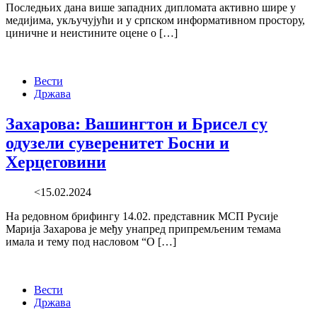
Последњих дана више западних дипломата активно шире у
медијима, укључујући и у српском информативном простору,
циничне и неистините оцене о […]
Вести
Држава
Захарова: Вашингтон и Брисел су
одузели суверенитет Босни и
Херцеговини
<15.02.2024
На редовном брифингу 14.02. представник МСП Русије
Марија Захарова је међу унапред припремљеним темама
имала и тему под насловом “О […]
Вести
Држава