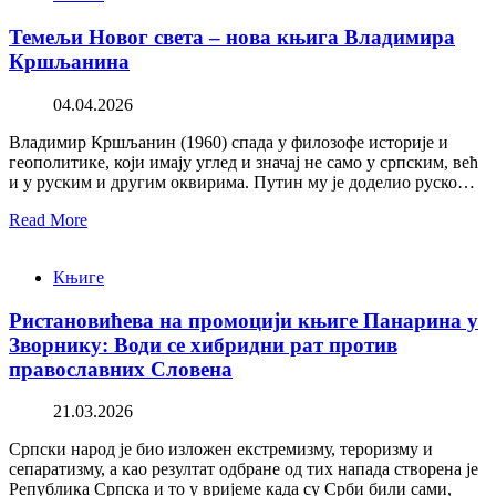
Темељи Новог света – нова књига Владимира
Кршљанина
04.04.2026
Владимир Кршљанин (1960) спада у филозофе историје и
геополитике, који имају углед и значај не само у српским, већ
и у руским и другим оквирима. Путин му је доделио руско…
Read More
Књиге
Ристановићева на промоцији књиге Панарина у
Зворнику: Води се хибридни рат против
православних Словена
21.03.2026
Српски народ је био изложен екстремизму, тероризму и
сепаратизму, а као резултат одбране од тих напада створена је
Република Српска и то у вријеме када су Срби били сами,