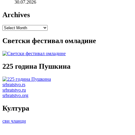
30.07.2026
Archives
Archives
Светски фестивал омладине
225 година Пушкина
srbratstvo.rs
srbratstvo.ru
srbratstvo.org
Култура
сви чланци