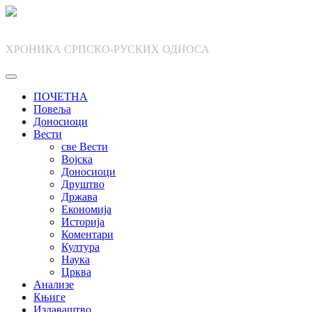
Skip
to
content
ХРОНИКА СРПСКО-РУСКИХ ОДНОСА
ПОЧЕТНА
Повеља
Доносиоци
Вести
све Вести
Војска
Доносиоци
Друштво
Држава
Економија
Историја
Коментари
Култура
Наука
Црква
Анализе
Књиге
Издаваштво