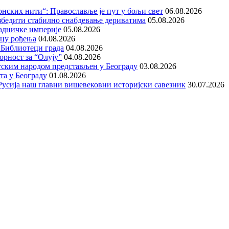
нских нити“: Православље је пут у бољи свет
06.08.2026
збедити стабилно снабдевање дериватима
05.08.2026
адничке империје
05.08.2026
ицу рођења
04.08.2026
 Библиотеци града
04.08.2026
орност за “Олују”
04.08.2026
тским народом представљен у Београду
03.08.2026
та у Београду
01.08.2026
е Русија наш главни вишевековни историјски савезник
30.07.2026