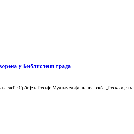
ворена у Библиотеци града
наслеђе Србије и Русије Мултимедијална изложба „Руско културн
…