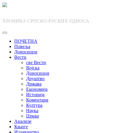
Skip
to
content
ХРОНИКА СРПСКО-РУСКИХ ОДНОСА
ПОЧЕТНА
Повеља
Доносиоци
Вести
све Вести
Војска
Доносиоци
Друштво
Држава
Економија
Историја
Коментари
Култура
Наука
Црква
Анализе
Књиге
Издаваштво