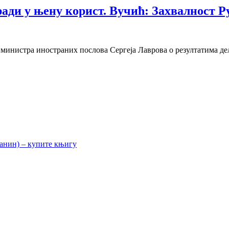
ради у њену корист. Вучић: Захвалност Р
а министра иностраних послова Сергеја Лаврова о резултатима д