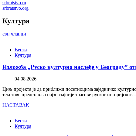
srbratstvo.ru
srbratstvo.org
Култура
сви чланци
Вести
Култура
Изложба „Руско културно наслеђе у Београду” от
04.08.2026
Циљ пројекта је да приближи посетиоцима заједничко културно 
текстове представља најзначајније трагове руског историјског
НАСТАВАК
Вести
Култура