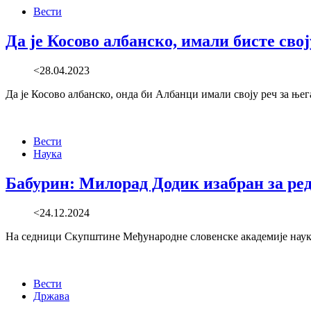
Вести
Да је Косово албанско, имали бисте сво
<28.04.2023
Да је Косово албанско, онда би Албанци имали своју реч за њега
Вести
Наука
Бабурин: Милорад Додик изабран за ре
<24.12.2024
На седници Скупштине Међународне словенске академије наука, 
Вести
Држава