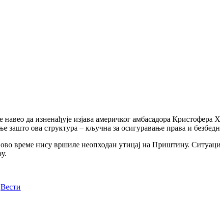
е навео да изненађује изјава америчког амбасадора Кристофера 
е зашто ова структура – кључна за осигуравање права и безбедн
е ово време нису вршиле неопходан утицај на Приштину. Ситуац
у.
,
Вести