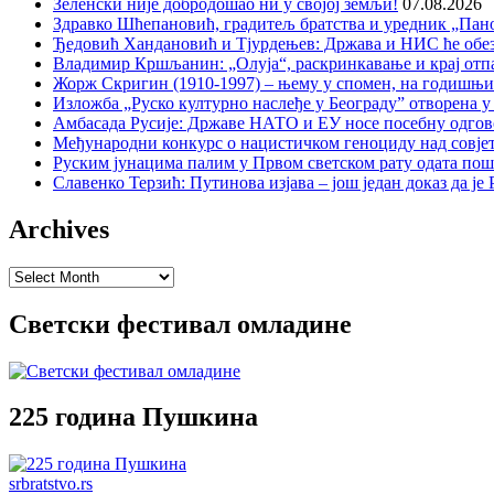
Зеленски није добродошао ни у својој земљи!
07.08.2026
Здравко Шћепановић, градитељ братства и уредник „Пано
Ђедовић Хандановић и Тјурдењев: Држава и НИС ће обе
Владимир Кршљанин: „Олуја“, раскринкавање и крај отп
Жорж Скригин (1910-1997) – њему у спомен, на годишњ
Изложба „Руско културно наслеђе у Београду” отворена у
Амбасада Русије: Државе НАТО и ЕУ носе посебну одгов
Међународни конкурс о нацистичком геноциду над совје
Руским јунацима палим у Првом светском рату одата пош
Славенко Терзић: Путинова изјава – још један доказ да ј
Archives
Archives
Светски фестивал омладине
225 година Пушкина
srbratstvo.rs