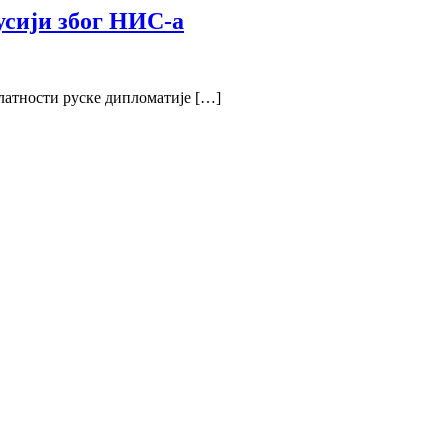
усији због НИС-а
елатности руске дипломатије […]