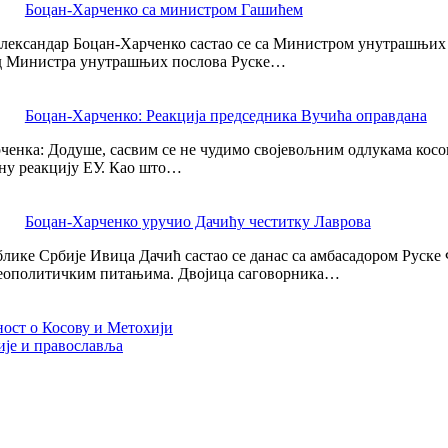
Боцан-Харченко са министром Гашићем
 Александар Боцан-Харченко састао се са Министром унутрашњих
од Министра унутрашњих послова Руске…
Боцан-Харченко: Реакција председника Вучића оправдана
ченка: Додуше, сасвим се не чудимо својевољним одлукама косо
вну реакцију ЕУ. Као што…
Боцан-Харченко уручио Дачићу честитку Лаврова
ике Србије Ивица Дачић састао се данас са амбасадором Руске 
 геополитичким питањима. Двојица саговорника…
ност о Косову и Метохији
је и православља