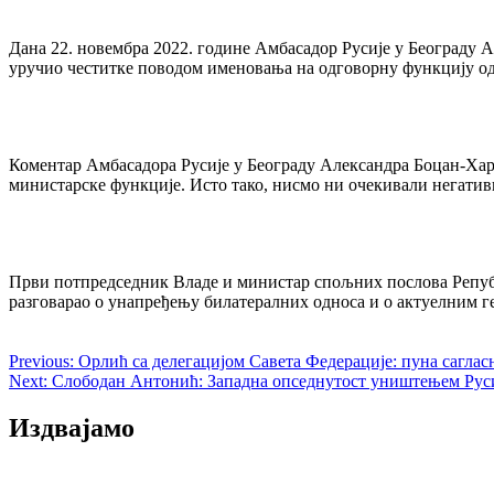
Post
navigation
Дана 22. новембра 2022. године Амбасадор Русије у Београду
уручио честитке поводом именовања на одговорну функцију 
Коментар Амбасадора Русије у Београду Александра Боцан-Хар
министарске функције. Исто тако, нисмо ни очекивали негати
Први потпредседник Владе и министар спољних послова Републ
разговарао о унапређењу билатералних односа и о актуелним
Previous:
Орлић са делегацијом Савета Федерације: пуна саглас
Next:
Слободан Антонић: Западна опседнутост уништењем Руси
Издвајамо