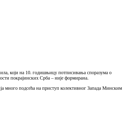
Хила, који на 10. годишњицу потписивања споразума о
ости покрајинских Срба – није формирана.
ија много подсећа на приступ колективног Запада Минским