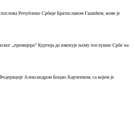
 послова Републике Србије Братиславом Гашићем, коме је
вског „премијера“ Куртија да именује њему послушне Србе на
Федерације Александром Боцан-Харченком, са којим је