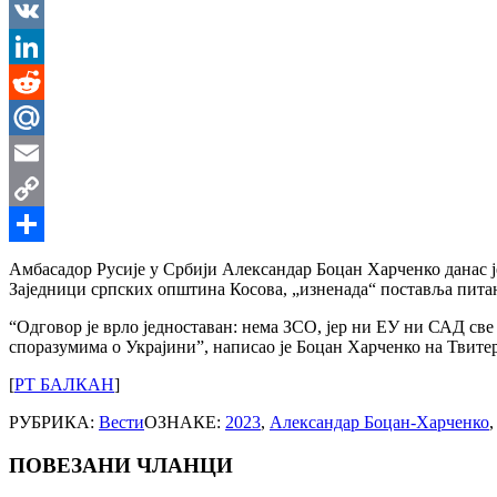
Messenger
VK
LinkedIn
Reddit
Mail.Ru
Email
Copy
Link
Share
Амбасадор Русије у Србији Александар Боцан Харченко данас ј
Заједници српских општина Косова, „изненада“ поставља питањ
“Одговор је врло једноставан: нема ЗСО, јер ни ЕУ ни САД св
споразумима о Украјини”, написао је Боцан Харченко на Твитер
[
РТ БАЛКАН
]
РУБРИКА:
Вести
ОЗНАКЕ:
2023
,
Александар Боцан-Харченко
ПОВЕЗАНИ ЧЛАНЦИ