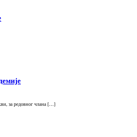
е
демије
ви, за редовног члана […]