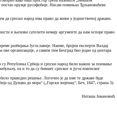
одговорио како наш простор треба називати „бившом
је постао оружје русофобије. Нисам помињао Ђукановићеве
учем да српски народ има право да живи у јединственој држави.
нисти и њихови сателити немају аргументе да нам оспоре право
време разбијања Југославије. Наиме, бројни експерти Валдај
ра ове организације, а самим тим Београд био један од центара
ко су Република Србија и српски народ били важни за поимање
буналу, па и то да су бившег српског и југословенског
и било праведно решење. Логично је да име те државе буде
ја од Дунава до мора“ („Горски вијенац“, Беч, 1847, страна 3).
Наташа Јовановић