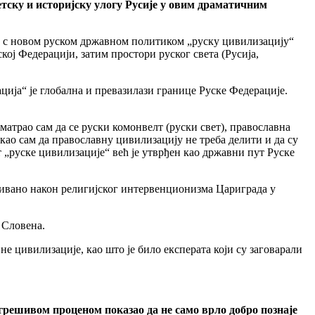
тску и историјску улогу Русије у овим драматичним
у с новом руском државном политиком „руску цивилизацију“
кој Федерацији, затим простори руског света (Русија,
ација“ је глобална и превазилази границе Руске Федерације.
атрао сам да се руски комонвелт (руски свет), православна
о сам да православну цивилизацију не треба делити и да су
„руске цивилизације“ већ је утврђен као државни пут Руске
екивано након религијског интервенционизма Цариграда у
 Словена.
не цивилизације, као што је било експерата који су заговарали
огрешивом проценом показао да не само врло добро познаје