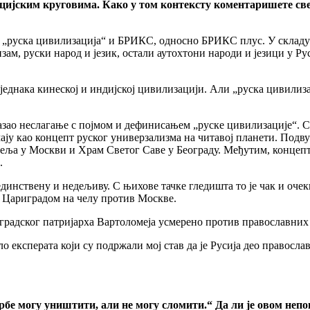
цијским круговима. Како у том контексту коментаришете све
е „руска цивилизација“ и БРИКС, односно БРИКС плус. У склад
ам, руски народ и језик, остали аутохтони народи и језици у Рус
 једнака кинеској и индијској цивилизацији. Али „руска цивилиз
азао неслагање с појмом и дефинисањем „руске цивилизације“. См
као концепт руског универзализма на читавој планети. Подвука
ља у Москви и Храм Светог Саве у Београду. Међутим, концепт 
.
јединствену и недељиву. С њихове тачке гледишта то је чак и оч
а Цариградом на челу против Москве.
риградског патријарха Вартоломеја усмерено против православних
 експерата који су подржали мој став да је Русија део православ
рбе могу уништити, али не могу сломити.“ Да ли је овом неп