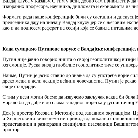
Валдај клуба у Казању. С тим у вези, добио сам привилегију да
изабраних професора, научника, дипломата и економиста из чи
Формати рада наше конференције били су састанци и дискусиј
председника дају на значају Валдај клубу јер се с његовим експ
као и да поднесем реферат на сесији која се бавила питањима д
Када сумирамо Путинове поруке с Валдајске конференције, 
Путин није јавно говорио ништа о својој геополитичкој визији
хегемоније. Руска визија глобалне геополитике тиче се универ
Наиме, Путин је јасно ставио до знања да су употреба војне си
дрско меша и дели лекције већини човечанства. Путин је рекао 
своје стандарде.
С тим у вези могли бисмо да извучемо закључак каква би била П
морало би да дође и до слома западног поретка у југоисточној 
Док је простор Косова и Метохије под западном окупацијом, Цр
и Херцеговини више нема ни привида да локално становништво 
представници и разноразни специјални изасланици Вашингтона,
простор.