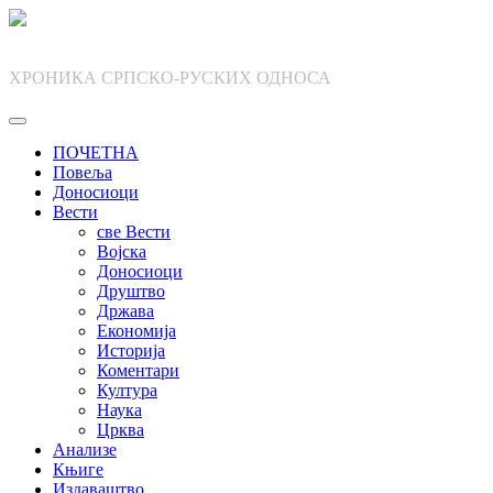
Skip
to
content
ХРОНИКА СРПСКО-РУСКИХ ОДНОСА
ПОЧЕТНА
Повеља
Доносиоци
Вести
све Вести
Војска
Доносиоци
Друштво
Држава
Економија
Историја
Коментари
Култура
Наука
Црква
Анализе
Књиге
Издаваштво