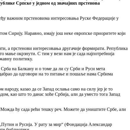
публике Српске у једном од значајних прстенова
 међу важним прстеновима интересовања Руске Федерације у
том Сирију. Наравно, имају још неке европске приоритете који
ати, а прстенови интересовања другачије формирати. Република
то мање окрзнути. С тим у вези нам је сада најпотребнија
ржавну политику.
рба на Балкану и о томе да ли су Срби и Руси мета
 одабрао да одговори на то питање и пошаље нама Србима
 народу, казао да се Запад ослања само на силу јер је то
адом, као што то данас хоће Србија, али да уместо тога Запад
. Можда ћу сада рећи тешку реч. Можете да уништите Србе, али
„Путин и Русија. У рату за мир“ (Фондација Александар
ате библиотеке.