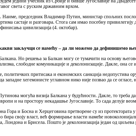
 будем једини учесник из Србије и бивше Југославије на Двадесе
тавог света с руским државним врхом.
е. Наиме, председник Владимир Путин, министар спољних посло
ертима састаје и разговара. Стога сам имао посебну привилегију 
ефинисања цивилизација (4. октобар).
какви закључци се намећу – да ли можемо да дефинишемо њег
 Балкана. Но решења за Балкан могу се тумачити на основу његов
зализма, слободне комуникације и деколонизације. Дакле, она се
ле, политичких притисака и економских санкција недопустива ору
да западне хегемонисте углавном нико није позвао да се огласе,
утинова могућа визија Балкана у будућности. Дакле, то треба да
Европи и на простору некадашње Југославије. То сада делује веом
на Гора и Босна и Херцеговина претворене су из протектората у
бира своју власт, већ формирање власти намеће новоколонијална
 Лондона и Брисела. Пошто је деколонизација један од циљева ру