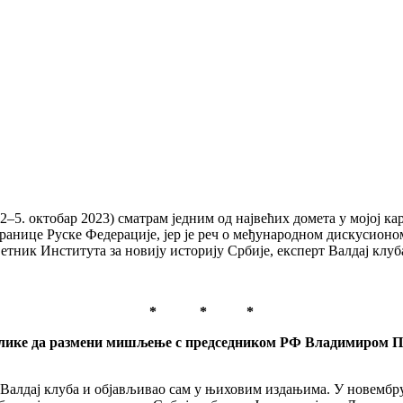
–5. октобар 2023) сматрам једним од највећих домета у мојој ка
ранице Руске Федерације, јер је реч о међународном дискусионом
етник Института за новију историју Србије, експерт Валдај клуб
* * *
прилике да размени мишљење с председником РФ Владимиром 
Валдај клуба и објављивао сам у њиховим издањима. У новембру 