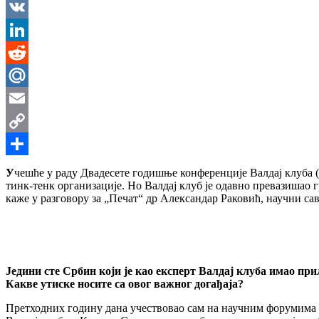
Messenger
VK
LinkedIn
Reddit
Mail.Ru
Email
Copy
Link
Share
У
чешће у раду Двадесете годишње конференције Валдај клуба (2
тинк-тенк организације. Но Валдај клуб је одавно превазишао г
каже у разговору за „Печат“ др Александар Раковић, научни сав
Једини сте Србин који је као експерт Валдај клуба имао 
Каквe утиске носите са овог важног догађаја?
Претходних годину дана учествовао сам на научним форумима 