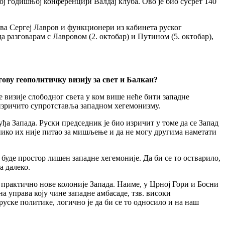
тој годишњој конференцији Валдај клуба. Ово је био сусрет 140
ва Сергеј Лавров и функционери из кабинета руског
да разговарам с Лавровом (2. октобар) и Путином (5. октобар),
ову геополитичку визију за свет и Балкан?
е визије слободног света у ком више неће бити западне
 изричито супротставља западном хегемонизму.
ђа Запада. Руски председник је био изричит у томе да се Запад
 нико их није питао за мишљење и да не могу другима наметати
 буде простор лишен западне хегемоније. Да би се то остварило,
а далеко.
 практично нове колоније Запада. Наиме, у Црној Гори и Босни
 управа коју чине западне амбасаде, тзв. високи
ске политике, логично је да би се то односило и на наш