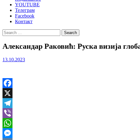
YOUTUBE
Телеграм
Facebook
Контакт
Search
for:
Александар Раковић: Руска визија глоб
13.10.2023
Facebook
X
Telegram
Viber
WhatsApp