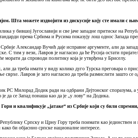
јом. Шта можете издвојити из дискусије коју сте имали с њи
лика у бившој Југославији и све јаче западне притиске на Репуб
 стандарди према Србима и Русима показују лош однос Запада п
к Србије Александар Вучић даје исправне аргументе, али да запад
е. С тим у вези, Лавров је нагласио да ће Русија остати пријатељ
ће морати да спроводи политику која је утврђена у Бриселу.
и, али да треба имати у виду колико дуго Турска преговара о при
ње сврхе. Лавров је зато нагласио да треба размислити зашто се
ик РС Милорад Додик ради на одбрани Дејтонског споразума, а у
је да се Запад понаша као да је „у лову“ на Додика.
Гори и квалификује „јатаке“ из Србије који су били спремни
 Републику Српску и Црну Гору треба поимати као јединствен и 
и како би објаснио српске националне интересе.