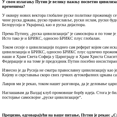
У свом излагању Путин је велику пажњу посветио цивилиза
временима?
У оквиру нових вектора глобалне руске политике прожимају с
чине руска држава, руско православље, руски ислам, руски будиз
Белорусија и Украјина), као и руска дијаспора.
Према Путину, „руска цивилизација“ је самосвојна и по томе је
Исто тако је и БРИКС, односно БРИКС плус глобалан.
Током сесије о цивилизацији поднео сам реферат којим сам иск
цивилизација и БРИКС, односно БРИКС плус одлично прожимају 
наши и Храм Света Софија у Цариграду и Храм Христа Спасите
Федерације и на томе је председник Путин посебно инсистирао
Извесно је да Русија не сматра православну цивилизацију као 
Кијеву и сврставања скоро свих грчких аутокефалних цркава с
Лавров ми је рекао, током нашег разговора, да је деловање ца
Наглашавам да Валдај клуб промовише борбу идеја. Стога је било
постојање самосвојне „руске цивилизације“.
Прецизно, одговарајући на ваше питање, Путин је рекао: „С