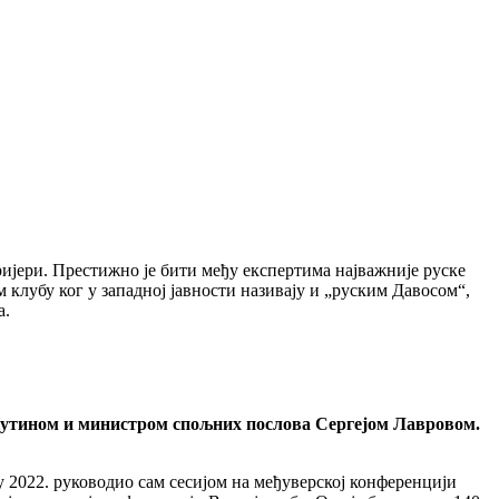
ријери. Престижно је бити међу експертима најважније руске
 клубу ког у западној јавности називају и „руским Давосом“,
а.
Путином и министром спољних послова Сергејом Лавровом.
2022. руководио сам сесијом на међуверској конференцији