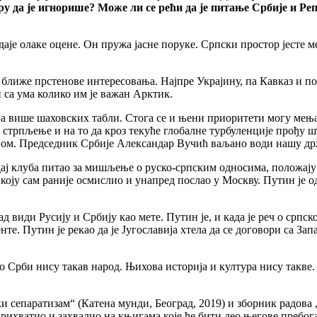
ру да је игнорише? Може ли се рећи да је питање Србије и Ре
аје олаке оцене. Он пружа јасне поруке. Српски простор јесте
ближе прстенове интересовања. Најпре Украјину, па Кавказ и по
 са ума колико им је важан Арктик.
 на више шаховских табли. Стога се и њени приоритети могу мењ
 стрпљење и на то да кроз текуће глобалне турбуленције прођу ш
сијом. Председник Србије Александар Вучић ваљано води нашу д
ј клуба питао за мишљење о руско-српским односима, положају С
а коју сам раније осмислио и унапред послао у Москву. Путин је
види Русију и Србију као мете. Путин је, и када је реч о српском
нте. Путин је рекао да је Југославија хтела да се договори са Зап
Но Срби нису такав народ. Њихова историја и култура нису такве
 сепаратизам“ (Катена мунди, Београд, 2019) и зборник радова 
рихватио и захвалио на књигама које ће бити део његове пребог