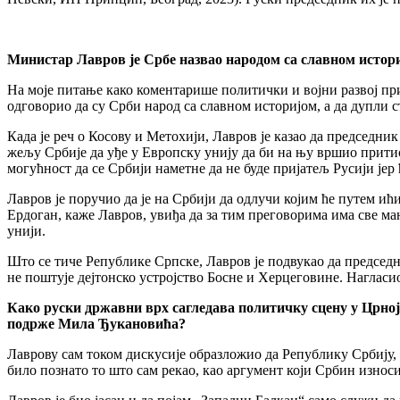
Министар Лавров је Србе назвао народом са славном истори
На моје питање како коментарише политички и војни развој при
одговорио да су Срби народ са славном историјом, а да дупли
Када је реч о Косову и Метохији, Лавров је казао да председни
жељу Србије да уђе у Европску унију да би на њу вршио притиск
могућност да се Србији наметне да не буде пријатељ Русији јер 
Лавров је поручио да је на Србији да одлучи којим ће путем ић
Ердоган, каже Лавров, увиђа да за тим преговорима има све ма
унији.
Што се тиче Републике Српске, Лавров је подвукао да председн
не поштује дејтонско устројство Босне и Херцеговине. Нагласио 
Како руски државни врх сагледава политичку сцену у Црној 
подрже Мила Ђукановића?
Лаврову сам током дискусије образложио да Републику Србију,
било познато то што сам рекао, као аргумент који Србин износ