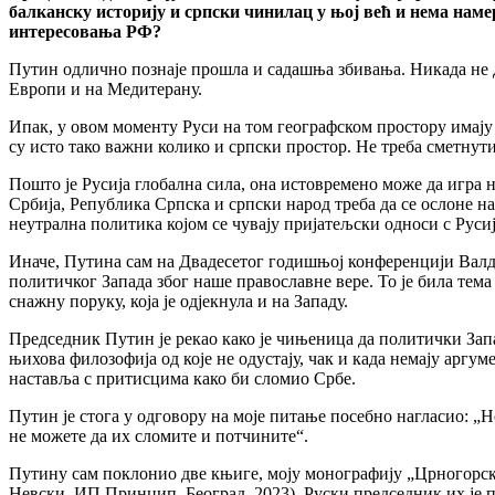
балканску историју и српски чинилац у њој већ и нема наме
интересовања РФ?
Путин одлично познаје прошла и садашња збивања. Никада не д
Европи и на Медитерану.
Ипак, у овом моменту Руси на том географском простору имају 
су исто тако важни колико и српски простор. Не треба сметнути
Пошто је Русија глобална сила, она истовремено може да игра
Србија, Република Српска и српски народ треба да се ослоне на
неутрална политика којом се чувају пријатељски односи с Ру
Иначе, Путина сам на Двадесетог годишњој конференцији Валда
политичког Запада због наше православне вере. То је била тем
снажну поруку, која је одјекнула и на Западу.
Председник Путин је рекао како је чињеница да политички Запад 
њихова филозофија од које не одустају, чак и када немају аргуме
наставља с притисцима како би сломио Србе.
Путин је стога у одговору на моје питање посебно нагласио: „
не можете да их сломите и потчините“.
Путину сам поклонио две књиге, моју монографију „Црногорски
Невски, ИП Принцип, Београд, 2023). Руски председник их је п