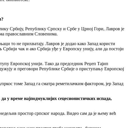
м?
лику Србију, Републику Српску и Србе у Црној Гори, Лавров је
рема православним Словенима.
њаци то не прихватају. Лавров је додао како Запад користи
 Србији чак и ако Србија уђе у Европску унију, али да постоји
ступу Европској унији. Тако да председник Реџеп Тајип
 одужују и преговори Републике Србије о приступању Европској
пркос томе Запад га сматра реметилачким фактором, јер Запад
, да у време најподмуклијих сецесионистичких испада,
недељив простор српског народа. Видео сам да је њему већ