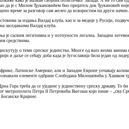
а покаже како је Балкан својина политичког Запада. А на то сам 
екао да је с Милом Ђукановићем био пријатељ док Ђукановић ни
оцено време за разговор сам желео да искористим на други начин.
екстовима за издања Валдај клуба, као и за медије у Русији, подв
 на заседањима Валдај клуба.
ња је сасвим легитимна и у потпуности легална. Западни хегемо
им средствима.
дискутују о теми српског јединства. Многе од њих веома занима 
рији и даље се сећају доба када је Југославија била један од лиде
 Африке, Латинске Америке, али и Западне Европе уочавају коли
 познавали елементе одбране Слободана Милошевића у Хашком три
Црна Гора треба да се уједине у јединствену српску државу. То б
ког митрополита Петра II Петровића Његоша који пише – „сва Срби
 Босанске Крајине.