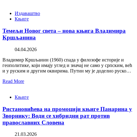
Издаваштво
Књиге
Темељи Новог света – нова књига Владимира
Кршљанина
04.04.2026
Владимир Кршљанин (1960) спада у филозофе историје и
геополитике, који имају углед и значај не само у српским, већ
и у руским и другим оквирима. Путин му је доделио руско…
Read More
Књиге
Ристановићева на промоцији књиге Панарина у
Зворнику: Води се хибридни рат против
православних Словена
21.03.2026