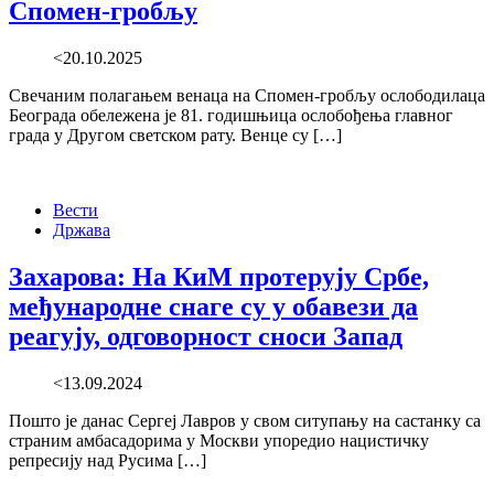
Спомен-гробљу
<20.10.2025
Свечаним полагањем венаца на Спомен-гробљу ослободилаца
Београда обележена је 81. годишњица ослобођења главног
града у Другом светском рату. Венце су […]
Вести
Држава
Захарова: На КиМ протерују Србе,
међународне снаге су у обавези да
реагују, одговорност сноси Запад
<13.09.2024
Пошто је данас Сергеј Лавров у свом ситупању на састанку са
страним амбасадорима у Москви упоредио нацистичку
репресију над Русима […]