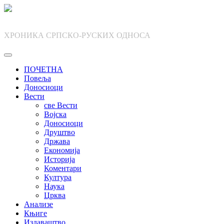
Skip
to
content
ХРОНИКА СРПСКО-РУСКИХ ОДНОСА
ПОЧЕТНА
Повеља
Доносиоци
Вести
све Вести
Војска
Доносиоци
Друштво
Држава
Економија
Историја
Коментари
Култура
Наука
Црква
Анализе
Књиге
Издаваштво