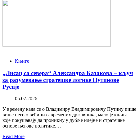
Књиге
„Лисац са севера“ Александра Казакова – кључ
за разумевање стратешке логике Путинове
Русије
05.07.2026
У времену када се о Владимиру Владимировичу Путину пише
више него о већини савремених државника, мало је књига
које покушавају да проникну у дубље идејне и стратешке
основе његове политике.…
Read More