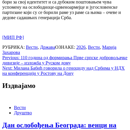
бори за свој идентитет и са дубоким поштовањем чува
успомену на ослободиоце-црвеноармејце и југословенске
партизане који су се борили раме уз раме са њима – очеве и
дедове садашњих генерација Срба.
[МИП РФ]
РУБРИКА:
Вести
,
Држава
ОЗНАКЕ:
2026
,
Вести
,
Марија
Захарова
Post
Previous:
110 година од формирања Прве српске добровољачке
дивизије – изложба у Руском дому
navigation
Next:
Милана Бабић говорила о геноциду над Србима у НДХ
на конференцији у Ростову на Дону
Издвајамо
Вести
Друштво
Дан ослобођења Београда: венци на