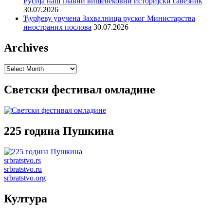
Русија наш главни вишевековни историјски савезник
30.07.2026
Ђурђеву уручена Захвалница руског Министарства
иностраних послова
30.07.2026
Archives
Archives
Светски фестивал омладине
225 година Пушкина
srbratstvo.rs
srbratstvo.ru
srbratstvo.org
Култура