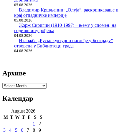
05.08.2026
Владимир Кршљанин: „Олуја“, раскринкавање и
крај отпадничке империје
05.08.2026
Жорж Скригин (1910-1997) – њему у спомен, на
годишњицу рођења
04.08.2026
Изложба „Руско културно наслеђе у Београду”
отворена у Библиотеци града
04.08.2026
Архиве
Архиве
Календар
August 2026
M
T
W
T
F
S
S
1
2
3
4
5
6
7
8
9