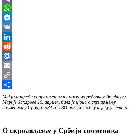
Viber
WhatsApp
Messenger
VK
LinkedIn
Reddit
Mail.Ru
Email
Copy
Link
Share
Међу унапред припремљеним темама на редовном брифингу
Марије Захарове 16. априла, била је и она о скрнављењу
споменика у Србији. БРАТСТВО преноси њену изјаву у целини:
О скрнављењу у Србији споменика