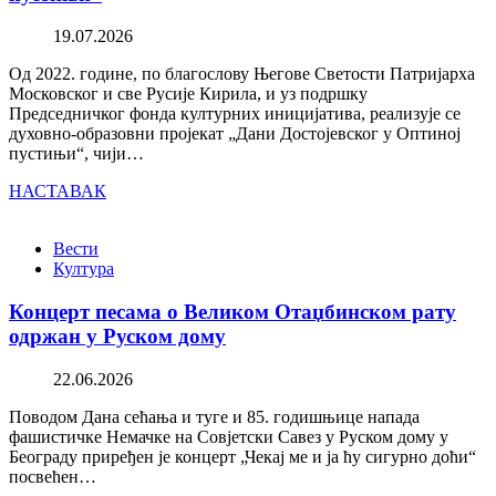
19.07.2026
Од 2022. године, по благослову Његове Светости Патријарха
Московског и све Русије Кирила, и уз подршку
Председничког фонда културних иницијатива, реализује се
духовно-образовни пројекат „Дани Достојевског у Оптиној
пустињи“, чији…
НАСТАВАК
Вести
Култура
Концерт песама о Великом Отаџбинском рату
одржан у Руском дому
22.06.2026
Поводом Дана сећања и туге и 85. годишњице напада
фашистичке Немачке на Совјетски Савез у Руском дому у
Београду приређен је концерт „Чекај ме и ја ћу сигурно доћи“
посвећен…