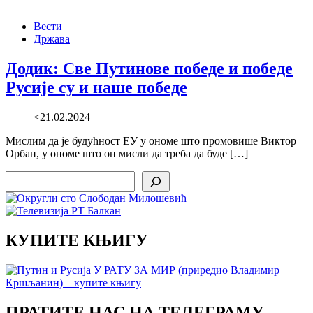
Вести
Држава
Додик: Све Путинове победе и победе
Русије су и наше победе
<21.02.2024
Мислим да је будућност ЕУ у ономе што промовише Виктор
Орбан, у ономе што он мисли да треба да буде […]
Search
КУПИТЕ КЊИГУ
ПРАТИТЕ НАС НА ТЕЛЕГРАМУ