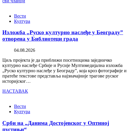
сви чланци
Вести
Култура
Изложба „Руско културно наслеђе у Београду”
отворена у Библиотеци града
04.08.2026
Циљ пројекта је да приближи посетиоцима заједничко
културно наслеђе Србије и Русије Мултимедијална изложба
„Руско културно наслеђе у Београду”, која кроз фотографије и
пратеће текстове представља најзначајније трагове руског
историјског…
НАСТАВАК
Вести
Култура
Срби на „Данима Достојевског у Оптиној
пустињи“