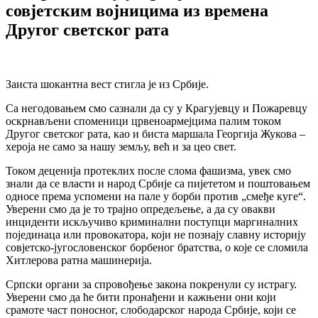
совјетским војницима из времена
Другог светског рата
Заиста шокантна вест стигла је из Србије.
Са негодовањем смо сазнали да су у Крагујевцу и Пожаревцу
оскрнављени споменици црвеноармејцима палим током
Другог светског рата, као и биста маршала Георгиjа Жукова –
хероја не само за нашу земљу, већ и за цео свет.
Током деценија протеклих после слома фашизма, увек смо
знали да се власти и народ Србије са пијететом и поштовањем
односе према успомени на пале у борби против „смеђе куге“.
Уверени смо да је то трајно опредељење, а да су овакви
инциденти искључиво криминални поступци маргиналних
појединаца или провокатора, који не познају славну историју
совјетско-југословенског борбеног братства, о које се сломила
Хитлерова ратна машинерија.
Српски органи за спровођење закона покренули су истрагу.
Уверени смо да ће бити пронађени и кажњени они који
срамоте част поносног, слободарског народа Србије, који се