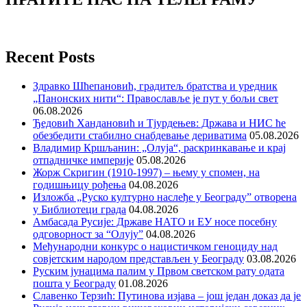
Recent Posts
Здравко Шћепановић, градитељ братства и уредник
„Панонских нити“: Православље је пут у бољи свет
06.08.2026
Ђедовић Хандановић и Тјурдењев: Држава и НИС ће
обезбедити стабилно снабдевање дериватима
05.08.2026
Владимир Кршљанин: „Олуја“, раскринкавање и крај
отпадничке империје
05.08.2026
Жорж Скригин (1910-1997) – њему у спомен, на
годишњицу рођења
04.08.2026
Изложба „Руско културно наслеђе у Београду” отворена
у Библиотеци града
04.08.2026
Амбасада Русије: Државе НАТО и ЕУ носе посебну
одговорност за “Олују”
04.08.2026
Међународни конкурс о нацистичком геноциду над
совјетским народом представљен у Београду
03.08.2026
Руским јунацима палим у Првом светском рату одата
пошта у Београду
01.08.2026
Славенко Терзић: Путинова изјава – још један доказ да је