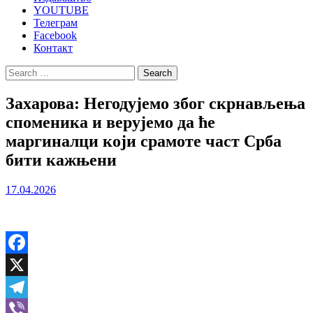
YOUTUBE
Телеграм
Facebook
Контакт
Search
for:
Захарова: Негодујемо због скрнављења
споменика и верујемо да ће
маргиналци који срамоте част Срба
бити кажњени
17.04.2026
Facebook
X
Telegram