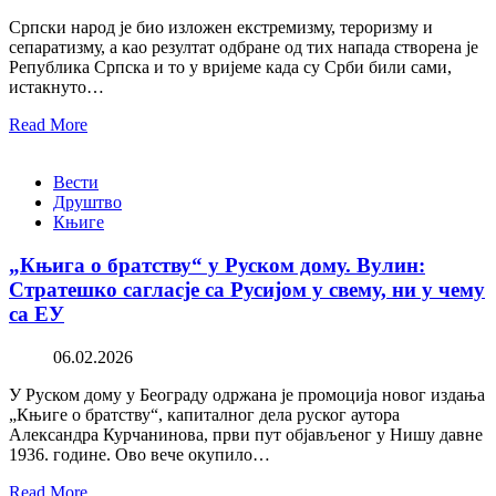
Српски народ је био изложен екстремизму, тероризму и
сепаратизму, а као резултат одбране од тих напада створена је
Република Српска и то у вријеме када су Срби били сами,
истакнуто…
Read More
Вести
Друштво
Књиге
„Књига о братству“ у Руском дому. Вулин:
Стратешко сагласје са Русијом у свему, ни у чему
са ЕУ
06.02.2026
У Руском дому у Београду одржана је промоција новог издања
„Књиге о братству“, капиталног дела руског аутора
Александра Курчанинова, први пут објављеног у Нишу давне
1936. године. Ово вече окупило…
Read More