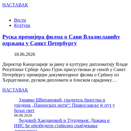
НАСТАВАК
Вести
Култура
Руска премијера филма о Сави Владиславићу
одржана у Санкт Петербургу
18.06.2026
Директор Канцеларије за јавну и културну дипломатију Владе
Републике Србије Арно Гујон присуствовао је синоћ у Санкт
Петербургу премијери документарног филма о Србину из
Херцеговине, руском дипломати и блиском сараднику…
НАСТАВАК
Здравко Шћепановић, градитељ братства и
уредник „Панонских нити“: Православље је пут у
бољи свет
06.08.2026
Ђедовић Хандановић и Тјурдењев: Држава и
НИС ће обезбедити стабилно снабдевање
дериватима