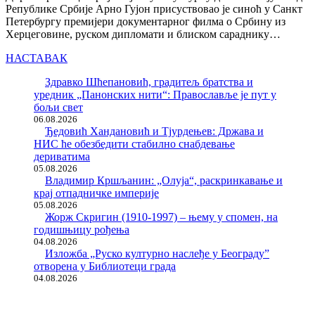
Републике Србије Арно Гујон присуствовао је синоћ у Санкт
Петербургу премијери документарног филма о Србину из
Херцеговине, руском дипломати и блиском сараднику…
НАСТАВАК
Здравко Шћепановић, градитељ братства и
уредник „Панонских нити“: Православље је пут у
бољи свет
06.08.2026
Ђедовић Хандановић и Тјурдењев: Држава и
НИС ће обезбедити стабилно снабдевање
дериватима
05.08.2026
Владимир Кршљанин: „Олуја“, раскринкавање и
крај отпадничке империје
05.08.2026
Жорж Скригин (1910-1997) – њему у спомен, на
годишњицу рођења
04.08.2026
Изложба „Руско културно наслеђе у Београду”
отворена у Библиотеци града
04.08.2026