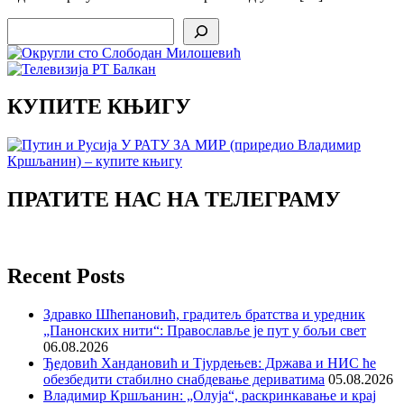
Search
КУПИТЕ КЊИГУ
ПРАТИТЕ НАС НА ТЕЛЕГРАМУ
Recent Posts
Здравко Шћепановић, градитељ братства и уредник
„Панонских нити“: Православље је пут у бољи свет
06.08.2026
Ђедовић Хандановић и Тјурдењев: Држава и НИС ће
обезбедити стабилно снабдевање дериватима
05.08.2026
Владимир Кршљанин: „Олуја“, раскринкавање и крај