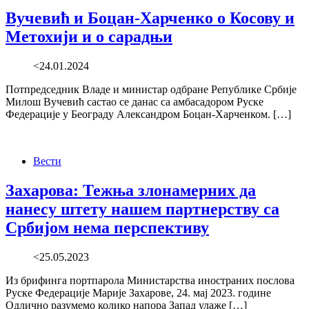
Вучевић и Боцан-Харченко о Косову и
Метохији и о сарадњи
<24.01.2024
Потпредседник Владе и министар одбране Републике Србије
Милош Вучевић састао се данас са амбасадором Руске
Федерације у Београду Александром Боцан-Харченком. […]
Вести
Захарова: Тежња злонамерних да
нанесу штету нашем партнерству са
Србијом нема перспективу
<25.05.2023
Из брифинга портпарола Министарства иностраних послова
Руске Федерације Марије Захарове, 24. мај 2023. године
Одлично разумемо колико напора Запад улаже […]