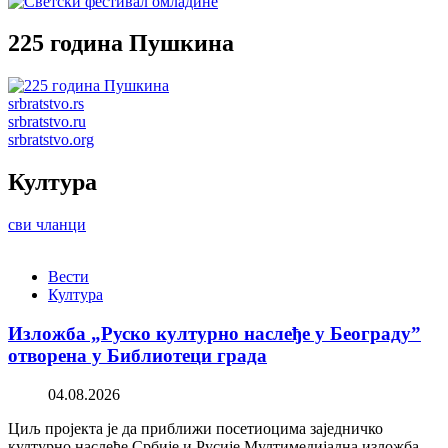
225 година Пушкина
srbratstvo.rs
srbratstvo.ru
srbratstvo.org
Култура
сви чланци
Вести
Култура
Изложба „Руско културно наслеђе у Београду”
отворена у Библиотеци града
04.08.2026
Циљ пројекта је да приближи посетиоцима заједничко
културно наслеђе Србије и Русије Мултимедијална изложба