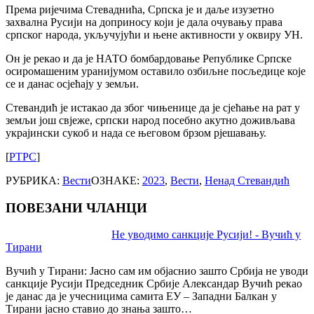
Према ријечима Стеваднића, Српска је и даље изузетно
захвална Русији на доприносу који је дала очувању права
српског народа, укључујући и њене активности у оквиру УН.
Он је рекао и да је НАТО бомбардовање Републике Српске
осиромашеним уранијумом оставило озбиљне посљедице које
се и данас осјећају у земљи.
Стевандић је истакао да због чињенице да је сјећање на рат у
земљи још свјеже, српски народ посебно акутно доживљава
украјински сукоб и нада се његовом брзом рјешавању.
[
РТРС
]
РУБРИКА:
Вести
ОЗНАКЕ:
2023
,
Вести
,
Ненад Стевандић
ПОВЕЗАНИ ЧЛАНЦИ
Post
Не уводимо санкције Русији! - Вучић у
Тирани
navigation
Вучић у Тирани: Јасно сам им објаснио зашто Србија не уводи
санкције Русији Председник Србије Александар Вучић рекао
је данас да је учесницима самита ЕУ – Западни Балкан у
Тирани јасно ставио до знања зашто…