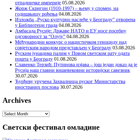
отпадничке империје
05.08.2026
Жорж Скригин (1910-1997) – њему у спомен, на
годишњицу рођења
04.08.2026
Изложба „Руско културно наслеђе у Београду” отворена
у Библиотеци града
04.08.2026
Амбасада Русије: Државе НАТО и ЕУ носе посебну
одговорност за “Олују”
04.08.2026
Међународни конкурс о нацистичком геноциду над
совјетским народом представљен у Београду
03.08.2026
Руским јунацима палим у Првом светском рату одата
пошта у Београду
01.08.2026
Славенко Терзић: Путинова изјава – још један доказ да је
Русија наш главни вишевековни историјски савезник
30.07.2026
Ђурђеву уручена Захвалница руског Министарства
иностраних послова
30.07.2026
Archives
Archives
Светски фестивал омладине