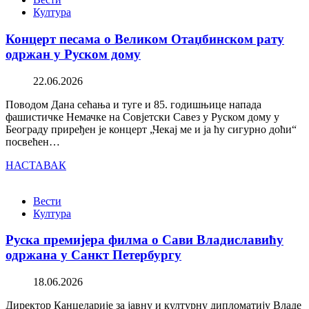
Култура
Концерт песама о Великом Отаџбинском рату
одржан у Руском дому
22.06.2026
Поводом Дана сећања и туге и 85. годишњице напада
фашистичке Немачке на Совјетски Савез у Руском дому у
Београду приређен је концерт „Чекај ме и ја ћу сигурно доћи“
посвећен…
НАСТАВАК
Вести
Култура
Руска премијера филма о Сави Владиславићу
одржана у Санкт Петербургу
18.06.2026
Директор Канцеларије за јавну и културну дипломатију Владе