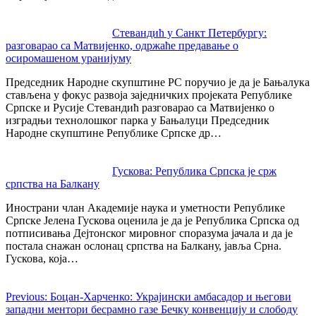
Стевандић у Санкт Петербургу:
разговарао са Матвијенко, одржаће предавање о
осиромашеном уранијуму
Председник Нaродне скупштине РС поручио је да je Бањалука
стављена у фокус развоја заједничких пројеката Републике
Српске и Русије Стевандић разговарао са Матвијенко о
изградњи технолошког парка у Бањалуци Председник
Народне скупштине Републике Српске др…
Гускова: Република Српска је срж
српства на Балкану
Инострани члан Академије наука и уметности Републике
Српске Јелена Гускова оценила је да је Република Српска од
потписивања Дејтонског мировног споразума јачала и да је
постала снажан ослонац српства на Балкану, јавља Срна.
Гускова, која…
Previous:
Боцан-Харченко: Украјински амбасадор и његови
западни ментори бесрамно газе Бечку конвенцију и слободу