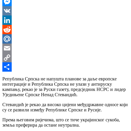
WhatsApp
Messenger
VK
LinkedIn
Reddit
Mail.Ru
Email
Copy
Link
Share
Република Српска не напушта планове за даље европске
интеграције и Република Српска не улази у антируску
кампању, рекао је за Руски газету, предсједник НСРС и лидер
Уједињене Српске Ненад Стевандић.
Стевандић је рекао да високо цијени међудржавне односе који
су се развили између Републике Српске и Русије.
Према његовим ријечима, што се тиче украјинског сукоба,
земља преферира да остане неутрална.