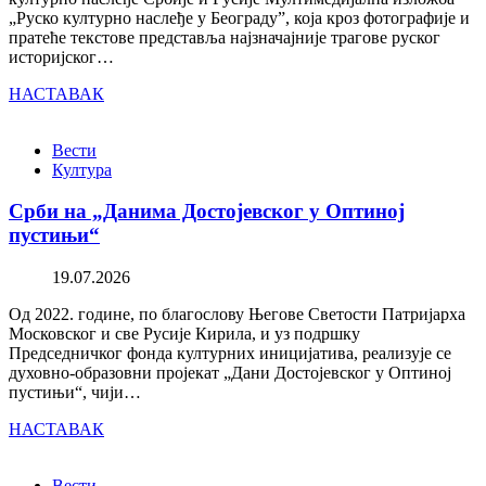
„Руско културно наслеђе у Београду”, која кроз фотографије и
пратеће текстове представља најзначајније трагове руског
историјског…
НАСТАВАК
Вести
Култура
Срби на „Данима Достојевског у Оптиној
пустињи“
19.07.2026
Од 2022. године, по благослову Његове Светости Патријарха
Московског и све Русије Кирила, и уз подршку
Председничког фонда културних иницијатива, реализује се
духовно-образовни пројекат „Дани Достојевског у Оптиној
пустињи“, чији…
НАСТАВАК
Вести