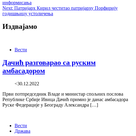
информисања
Next:
Патријарх Кирил честитао патријарху Порфирију
годишњицу устоличења
Издвајамо
Вести
Дачић разговарао са руским
амбасадором
<30.12.2022
Први потпредседник Владе и министар спољних послова
Републике Србије Ивица Дачић примио је данас амбасадора
Руске Федерације у Београду Александра […]
Вести
Држава