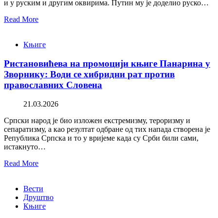
и у руским и другим оквирима. Путин му је доделио руско…
Read More
Књиге
Ристановићева на промоцији књиге Панарина у
Зворнику: Води се хибридни рат против
православних Словена
21.03.2026
Српски народ је био изложен екстремизму, тероризму и
сепаратизму, а као резултат одбране од тих напада створена је
Република Српска и то у вријеме када су Срби били сами,
истакнуто…
Read More
Вести
Друштво
Књиге