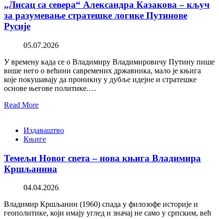
„Лисац са севера“ Александра Казакова – кључ
за разумевање стратешке логике Путинове
Русије
05.07.2026
У времену када се о Владимиру Владимировичу Путину пише
више него о већини савремених државника, мало је књига
које покушавају да проникну у дубље идејне и стратешке
основе његове политике.…
Read More
Издаваштво
Књиге
Темељи Новог света – нова књига Владимира
Кршљанина
04.04.2026
Владимир Кршљанин (1960) спада у филозофе историје и
геополитике, који имају углед и значај не само у српским, већ