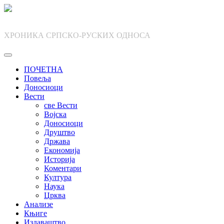
Skip
to
content
ХРОНИКА СРПСКО-РУСКИХ ОДНОСА
ПОЧЕТНА
Повеља
Доносиоци
Вести
све Вести
Војска
Доносиоци
Друштво
Држава
Економија
Историја
Коментари
Култура
Наука
Црква
Анализе
Књиге
Издаваштво