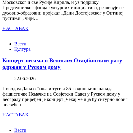
Московског и све Русије Кирила, и уз подршку
Председничког фонда културних иницијатива, реализује се
духовно-образовни пројекат „Дани Достојевског у Оптиној
пустињи“, чији…
НАСТАВАК
Вести
Култура
Концерт песама о Великом Отаџбинском рату
одржан у Руском дому
22.06.2026
Поводом Дана сећања и туге и 85. годишњице напада
фашистичке Немачке на Совјетски Савез у Руском дому у
Београду приређен је концерт „Чекај ме и ја ћу сигурно доћи“
посвећен…
НАСТАВАК
Вести