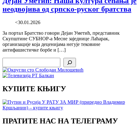
Дејан Уметић: Наша култура сећања је
неодвојива од српско-руског братства
<30.01.2026
За портал Братство говори Дејан Уметић, представник
Скупштине СУБНОР-а Месне заједнице Лаћарак,
организације која деценијама негује тековине
антифашистичке борбе и […]
Search
КУПИТЕ КЊИГУ
ПРАТИТЕ НАС НА ТЕЛЕГРАМУ