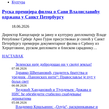
Култура
Руска премијера филма о Сави Владиславићу
одржана у Санкт Петербургу
18.06.2026
Директор Канцеларије за јавну и културну дипломатију Владе
Републике Србије Арно Гујон присуствовао је синоћ у Санкт
Петербургу премијери документарног филма о Србину из
Херцеговине, руском дипломати и блиском сараднику…
НАСТАВАК
Зеленски није добродошао ни у својој земљи!
07.08.2026
Здравко Шћепановић, градитељ братства и
уредник „Панонских нити“: Православље је пут у
бољи свет
06.08.2026
Ђедовић Хандановић и Тјурдењев: Држава и
НИС ће обезбедити стабилно снабдевање
дериватима
05.08.2026
Владимир Кршљанин: „Олуја“, раскринкавање и