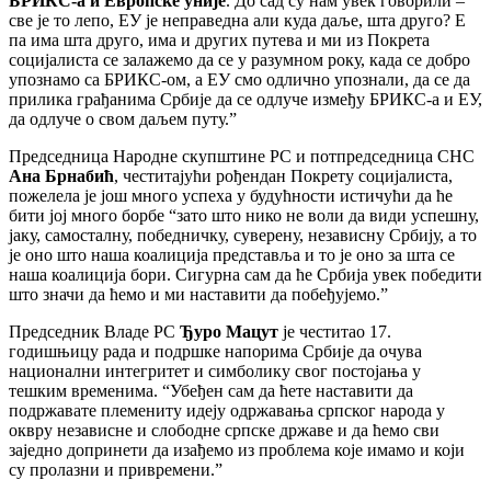
БРИКС-а и Европске уније
. До сад су нам увек говорили –
све је то лепо, ЕУ је неправедна али куда даље, шта друго? Е
па има шта друго, има и других путева и ми из Покрета
социјалиста се залажемо да се у разумном року, када се добро
упознамо са БРИКС-ом, а ЕУ смо одлично упознали, да се да
прилика грађанима Србије да се одлуче између БРИКС-а и ЕУ,
да одлуче о свом даљем путу.”
Председница Народне скупштине РС и потпредседница СНС
Ана Брнабић
, честитајући рођендан Покрету социјалиста,
пожелела је још много успеха у будућности истичући да ће
бити јој много борбе “зато што нико не воли да види успешну,
јаку, самосталну, победничку, суверену, независну Србију, а то
је оно што наша коалиција представља и то је оно за шта се
наша коалиција бори. Сигурна сам да ће Србија увек победити
што значи да ћемо и ми наставити да побеђујемо.”
Председник Владе РС
Ђуро Мацут
је честитао 17.
годишњицу рада и подршке напорима Србије да очува
национални интегритет и симболику свог постојања у
тешким временима. “Убеђен сам да ћете наставити да
подржавате племениту идеју одржавања српског народа у
оквру независне и слободне српске државе и да ћемо сви
заједно допринети да изађемо из проблема које имамо и који
су пролазни и привремени.”