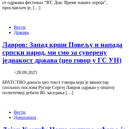
се одржава фестивал “RT. Док: Време наших хероја”,
прослављен је, […]
Вести
Држава
Лавров: Запад крши Повељу и напада
српски народ, ми смо за суверену
једнакост држава (цео говор у ГС УН)
<28.09.2025
БРАТСТВО доноси цео текст говора који је министар
спољних послова Русије Сергеј Лавров одржао у општој
политичкој дебати 80. заседања […]
Вести
Доносиоци