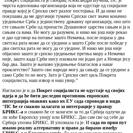
“Покрет социјалиста је саборац Александра Вучића, ПС је
чврста идеолошка организација која не одустаје од социјалне
правде којој је Српски свет разлог постојања. И да нико не
покушава да ме другачије тумачи Српски свет значи коначно
уједињење Срба у јединствену државну организацију, оно што
сте сањали Срби од пропасти Душановог царства сањам и ја и
сањам са вама. Не могу да разумем, и нико ми још није рекао
и дао одговор на питање зашто Немачка, после пораза у два
светска рата може да се уједини а зашто Срби после победе у
два светска рата не могу да се уједине. И нико ми још није
објаснио зашто је српско уједињење претња миру а Немачко
није, зашто када Срби нису изазвали ни један рат а Немци јесу
бар два. Зашто је њихово уједињење благослов а наше
проклетство? Зашто сви народи могу да сањају да се уједине а
само Срби то не могу. Зато је Српски свет циљ Покрета
социјалиста, наш извор и наш увир.”
Нагласио је и да
Покрет социјалиста не одустаје од својих
идеја и да ће бити доследни противник европских
интеграција оваквих како их ЕУ сада спроводи и види
.
“
ПС ће се снажно залагати за интеграције у правцу
БРИКС-а
и снажно ће се залагати за то да Србија одлучи да
ли хоће Европску унију или БРИКС. Дао сам све од себе да
Србија упозна БРИКС. И упознала га је. И
сада по први пут
имамо реалну алтернативу и право да бирамо између