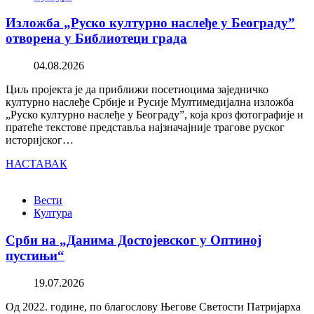
Изложба „Руско културно наслеђе у Београду”
отворена у Библиотеци града
04.08.2026
Циљ пројекта је да приближи посетиоцима заједничко
културно наслеђе Србије и Русије Мултимедијална изложба
„Руско културно наслеђе у Београду”, која кроз фотографије и
пратеће текстове представља најзначајније трагове руског
историјског…
НАСТАВАК
Вести
Култура
Срби на „Данима Достојевског у Оптиној
пустињи“
19.07.2026
Од 2022. године, по благослову Његове Светости Патријарха