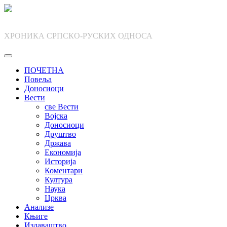
Skip
to
content
ХРОНИКА СРПСКО-РУСКИХ ОДНОСА
ПОЧЕТНА
Повеља
Доносиоци
Вести
све Вести
Војска
Доносиоци
Друштво
Држава
Економија
Историја
Коментари
Култура
Наука
Црква
Анализе
Књиге
Издаваштво