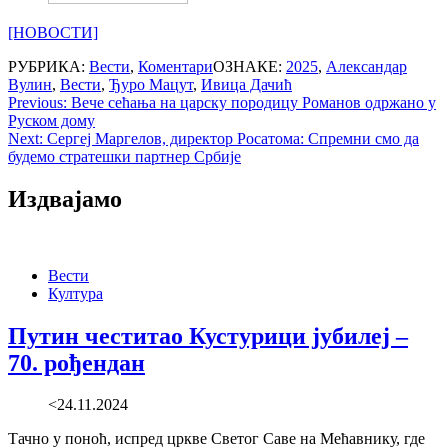
[НОВОСТИ]
РУБРИКА:
Вести
,
Коментари
ОЗНАКЕ:
2025
,
Александар
Вулин
,
Вести
,
Ђуро Мацут
,
Ивица Дачић
Post
Previous:
Вече сећања на царску породицу Романов одржано у
Руском дому
navigation
Next:
Сергеј Маргелов, директор Росатома: Спремни смо да
будемо стратешки партнер Србије
Издвајамо
Вести
Култура
Путин честитао Кустурици јубилеј –
70. рођендан
<24.11.2024
Тачно у поноћ, испред цркве Светог Саве на Мећавнику, где