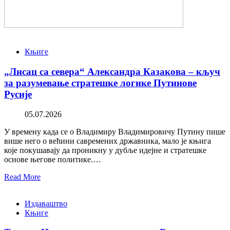
Књиге
„Лисац са севера“ Александра Казакова – кључ
за разумевање стратешке логике Путинове
Русије
05.07.2026
У времену када се о Владимиру Владимировичу Путину пише
више него о већини савремених државника, мало је књига
које покушавају да проникну у дубље идејне и стратешке
основе његове политике.…
Read More
Издаваштво
Књиге