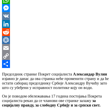
WhatsApp
Messenger
VK
LinkedIn
Reddit
Mail.Ru
Email
Copy
Link
Share
Председник странке Покрет социјалиста
Александар Вулин
изјавио је данас да ова странка неће променити страну и да ће
остати саборац председнику Србије Александру Вучићу зато
што су убеђени у исправност политике коју он води.
Он је поводом обележавања 17 година постојања Покрета
социјалиста рекао да се чланови ове странке залажу
за
социјалну правду, за слободну Србију и за српски свет.