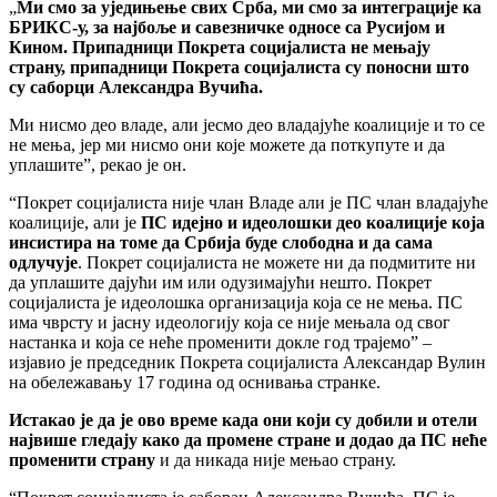
„
Ми смо за уједињење свих Срба, ми смо за интеграције ка
БРИКС-у, за најбоље и савезничке односе са Русијом и
Кином. Припадници Покрета социјалиста не мењају
страну, припадници Покрета социјалиста су поносни што
су саборци Александра Вучића.
Ми нисмо део владе, али јесмо део владајуће коалиције и то се
не мења, јер ми нисмо они које можете да поткупуте и да
уплашите”, рекао је он.
“Покрет социјалиста није члан Владе али је ПС члан владајуће
коалиције, али је
ПС идејно и идеолошки део коалиције која
инсистира на томе да Србија буде слободна и да сама
одлучује
. Покрет социјалиста не можете ни да подмитите ни
да уплашите дајући им или одузимајући нешто. Покрет
социјалиста је идеолошка организација која се не мења. ПС
има чврсту и јасну идеологију која се није мењала од свог
настанка и која се неће променити докле год трајемо” –
изјавио је председник Покрета социјалиста Александар Вулин
на обележавању 17 година од оснивања странке.
Истакао је да је ово време када они који су добили и отели
највише гледају како да промене стране и додао да ПС неће
променити страну
и да никада није мењао страну.