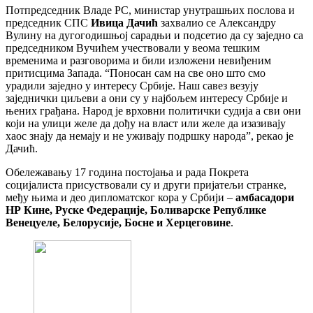
Потпредседник Владе РС, министар унутрашњих послова и
председник СПС
Ивица Дачић
захвалио се Александру
Вулину на дугогодишњој сарадњи и подсетио да су заједно са
председником Вучићем учествовали у веома тешким
временима и разговорима и били изложени невиђеним
притисцима Запада. “Поносан сам на све оно што смо
урадили заједно у интересу Србије. Наш савез везују
заједнички циљеви а они су у најбољем интересу Србије и
њених грађана. Народ је врховни политички судија а сви они
који на улици желе да дођу на власт или желе да изазивају
хаос знају да немају и не уживају подршку народа”, рекао је
Дачић.
Обележавању 17 година постојања и рада Покрета
социјалиста присуствовали су и други пријатељи странке,
међу њима и део дипломатског кора у Србији –
амбасадори
НР Кине, Руске Федерације, Боливарске Републике
Венецуеле, Белорусије, Босне и Херцеговине
.