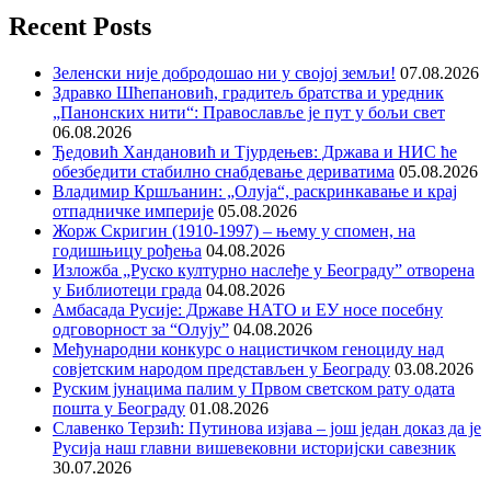
Recent Posts
Зеленски није добродошао ни у својој земљи!
07.08.2026
Здравко Шћепановић, градитељ братства и уредник
„Панонских нити“: Православље је пут у бољи свет
06.08.2026
Ђедовић Хандановић и Тјурдењев: Држава и НИС ће
обезбедити стабилно снабдевање дериватима
05.08.2026
Владимир Кршљанин: „Олуја“, раскринкавање и крај
отпадничке империје
05.08.2026
Жорж Скригин (1910-1997) – њему у спомен, на
годишњицу рођења
04.08.2026
Изложба „Руско културно наслеђе у Београду” отворена
у Библиотеци града
04.08.2026
Амбасада Русије: Државе НАТО и ЕУ носе посебну
одговорност за “Олују”
04.08.2026
Међународни конкурс о нацистичком геноциду над
совјетским народом представљен у Београду
03.08.2026
Руским јунацима палим у Првом светском рату одата
пошта у Београду
01.08.2026
Славенко Терзић: Путинова изјава – још један доказ да је
Русија наш главни вишевековни историјски савезник
30.07.2026