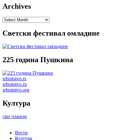
Archives
Archives
Светски фестивал омладине
225 година Пушкина
srbratstvo.rs
srbratstvo.ru
srbratstvo.org
Култура
сви чланци
Вести
Култура