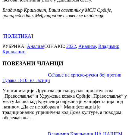
Владимир Кршљанин, Виши саветник у МСП Србије,
потпредседник Међународне словенске академије
[
ПОЛИТИКА
]
РУБРИКА:
Анализе
ОЗНАКЕ:
2022
,
Анализе
,
Владимир
Кршљанин
ПОВЕЗАНИ ЧЛАНЦИ
Post
Сећање на српско-руски бој против
Турака 1810. на Јасици
navigation
У организацији Друштва српско-руског пријатељства
„Православље“ и Удружења козака Србије „Православље“ у
месту Јасика код Крушевца одржана је манифестација под
називом „Да се не заборави“. Манифестација је
традиционално уприличена код Дома културе, а поводом
обележавања…
Владимир Кршљанин НА НАШЕМ