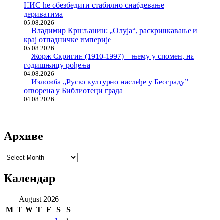
НИС ће обезбедити стабилно снабдевање
дериватима
05.08.2026
Владимир Кршљанин: „Олуја“, раскринкавање и
крај отпадничке империје
05.08.2026
Жорж Скригин (1910-1997) – њему у спомен, на
годишњицу рођења
04.08.2026
Изложба „Руско културно наслеђе у Београду”
отворена у Библиотеци града
04.08.2026
Архиве
Архиве
Календар
August 2026
M
T
W
T
F
S
S