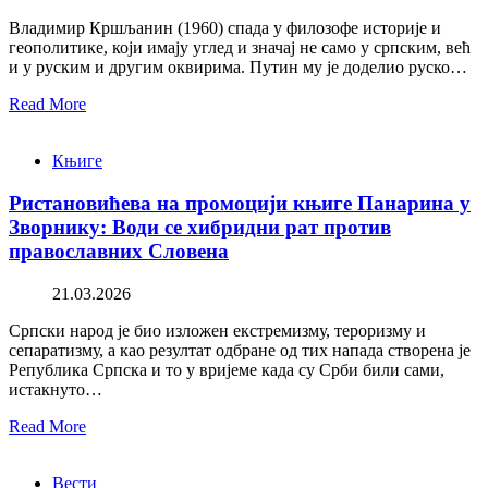
Владимир Кршљанин (1960) спада у филозофе историје и
геополитике, који имају углед и значај не само у српским, већ
и у руским и другим оквирима. Путин му је доделио руско…
Read More
Књиге
Ристановићева на промоцији књиге Панарина у
Зворнику: Води се хибридни рат против
православних Словена
21.03.2026
Српски народ је био изложен екстремизму, тероризму и
сепаратизму, а као резултат одбране од тих напада створена је
Република Српска и то у вријеме када су Срби били сами,
истакнуто…
Read More
Вести