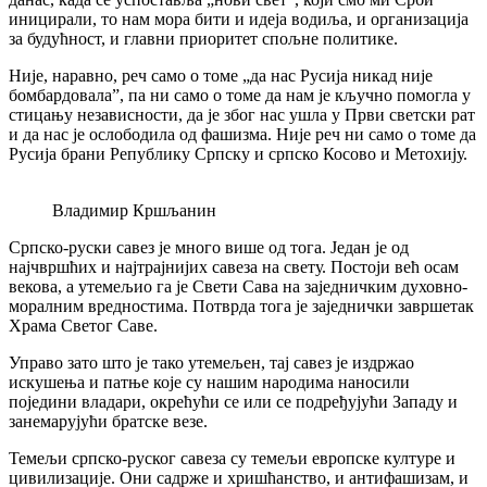
иницирали, то нам мора бити и идеја водиља, и организација
за будућност, и главни приоритет спољне политике.
Није, наравно, реч само о томе „да нас Русија никад није
бомбардовала”, па ни само о томе да нам је кључно помогла у
стицању независности, да је због нас ушла у Први светски рат
и да нас је ослободила од фашизма. Није реч ни само о томе да
Русија брани Републику Српску и српско Косово и Метохију.
Владимир Кршљанин
Српско-руски савез је много више од тога. Један је од
најчвршћих и најтрајнијих савеза на свету. Постоји већ осам
векова, а утемељио га је Свети Сава на заједничким духовно-
моралним вредностима. Потврда тога је заједнички завршетак
Храма Светог Саве.
Управо зато што је тако утемељен, тај савез је издржао
искушења и патње које су нашим народима наносили
поједини владари, окрећући се или се подређујући Западу и
занемарујући братске везе.
Темељи српско-руског савеза су темељи европске културе и
цивилизације. Они садрже и хришћанство, и антифашизам, и