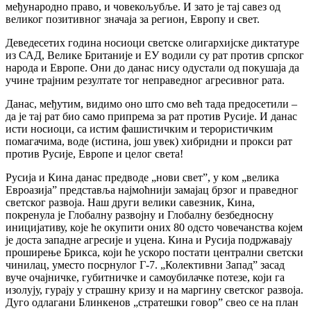
међународно право, и човекољубље. И зато је тај савез од
великог позитивног значаја за регион, Европу и свет.
Деведесетих година носиоци светске олигархијске диктатуре
из САД, Велике Британије и ЕУ водили су рат против српског
народа и Европе. Они до данас нису одустали од покушаја да
учине трајним резултате тог неправедног агресивног рата.
Данас, међутим, видимо оно што смо већ тада предосетили –
да је тај рат био само припрема за рат против Русије. И данас
исти носиоци, са истим фашистичким и терористичким
помагачима, воде (истина, још увек) хибридни и прокси рат
против Русије, Европе и целог света!
Русија и Кина данас предводе „нови свет”, у ком „велика
Евроазија” представља најмоћнији замајац брзог и праведног
светског развоја. Наш други велики савезник, Кина,
покренула је Глобалну развојну и Глобалну безбедносну
иницијативу, које ће окупити оних 80 одсто човечанства којем
је доста западне агресије и уцена. Кина и Русија подржавају
проширење Брикса, који ће ускоро постати централни светски
чинилац, уместо посрнулог Г-7. „Колективни Запад” засад
вуче очајничке, губитничке и самоубилачке потезе, који га
изолују, гурају у страшну кризу и на маргину светског развоја.
Дуго одлагани Блинкенов „стратешки говор” свео се на план