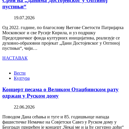
Срби на „Данима Достојевског у Оптиној
пустињи“
19.07.2026
Од 2022. године, по благослову Његове Светости Патријарха
Московског и све Русије Кирила, и уз подршку
Председничког фонда културних иницијатива, реализује се
духовно-образовни пројекат „Дани Достојевског у Оптиној
пустињи“, чији…
НАСТАВАК
Вести
Култура
Концерт песама о Великом Отаџбинском рату
одржан у Руском дому
22.06.2026
Поводом Дана сећања и туге и 85. годишњице напада
фашистичке Немачке на Совјетски Савез у Руском дому у
Београду приређен је концерт „Чекај ме и ја ћу сигурно доћи“