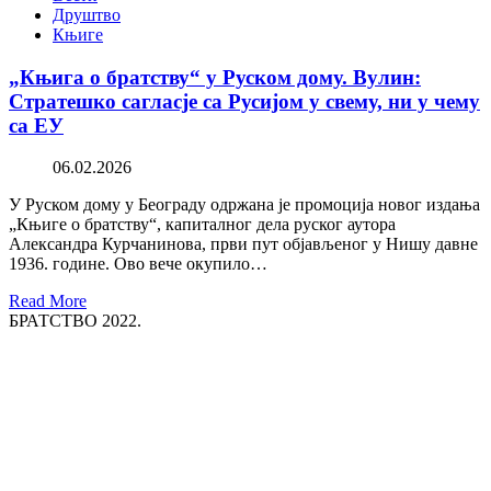
Друштво
Књиге
„Књига о братству“ у Руском дому. Вулин:
Стратешко сагласје са Русијом у свему, ни у чему
са ЕУ
06.02.2026
У Руском дому у Београду одржана је промоција новог издања
„Књиге о братству“, капиталног дела руског аутора
Александра Курчанинова, први пут објављеног у Нишу давне
1936. године. Ово вече окупило…
Read More
БРАТСТВО 2022.