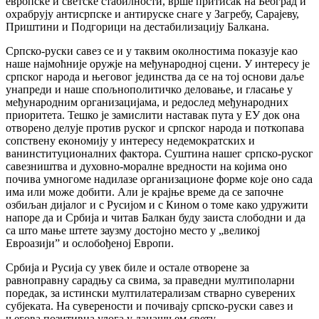
европске и светске стабилности, врше притисак на Београд и
охрабрују антисрпске и антируске снаге у Загребу, Сарајеву,
Приштини и Подгорици на дестабилизацију Балкана.
Српско-руски савез се и у таквим околностима показује као
наше најмоћније оружје на међународној сцени. У интересу је
српског народа и његовог јединства да се на тој основи даље
унапреди и наше спољнополитичко деловање, и гласање у
међународним организацијама, и редослед међународних
приоритета. Тешко је замислити наставак пута у ЕУ док она
отворено делује против руског и српског народа и поткопава
сопствену економију у интересу недемократских и
ванинституционалних фактора. Суштина нашег српско-руског
савезништва и духовно-моралне вредности на којима оно
почива умногоме надилазе организационе форме које оно сада
има или може добити. Али је крајње време да се започне
озбиљан дијалог и с Русијом и с Кином о томе како удружити
напоре да и Србија и читав Балкан буду заиста слободни и да
са што мање штете заузму достојно место у „великој
Евроазији” и ослобођеној Европи.
Србија и Русија су увек биле и остале отворене за
равноправну сарадњу са свима, за праведни мултиполарни
поредак, за истински мултилатерализам стварно суверених
субјеката. На суверености и почивају српско-руски савез и
његова позитивна улога у данашњем свету.