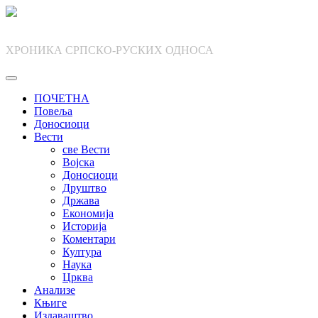
Skip
to
content
ХРОНИКА СРПСКО-РУСКИХ ОДНОСА
ПОЧЕТНА
Повеља
Доносиоци
Вести
све Вести
Војска
Доносиоци
Друштво
Држава
Економија
Историја
Коментари
Култура
Наука
Црква
Анализе
Књиге
Издаваштво