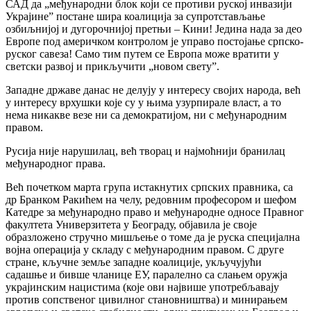
САД да „међународни блок који се противи руској инвазији
Украјине” постане шира коалиција за супротстављање
озбиљнијој и дугорочнијој претњи – Кини! Једина нада за део
Европе под америчком контролом је управо постојање српско-
руског савеза! Само тим путем се Европа може вратити у
светски развој и прикључити „новом свету”.
Западне државе данас не делују у интересу својих народа, већ
у интересу врхушки које су у њима узурпирале власт, а то
нема никакве везе ни са демократијом, ни с међународним
правом.
Русија није нарушилац, већ творац и најмоћнији бранилац
међународног права.
Већ почетком марта група истакнутих српских правника, са
др Бранком Ракићем на челу, редовним професором и шефом
Катедре за међународно право и међународне односе Правног
факултета Универзитета у Београду, објавила је своје
образложено стручно мишљење о томе да је руска специјална
војна операција у складу с међународним правом. С друге
стране, кључне земље западне коалиције, укључујући
садашње и бивше чланице ЕУ, паралелно са слањем оружја
украјинским нацистима (које ови највише употребљавају
против сопственог цивилног становништва) и минирањем