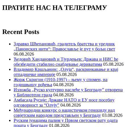
ПРАТИТЕ НАС НА ТЕЛЕГРАМУ
Recent Posts
Здравко Шћепановић, градитељ братства и уредник
„Панонских нити“: Православље је пут у бољи свет
06.08.2026
Ђедовић Хандановић и Тјурдењев: Држава и НИС ће
обезбедити стабилно снабдевање дериватима
05.08.2026
Владимир Кршљанин: „Олуја“, раскринкавање и крај
отпадничке империје
05.08.2026
Жорж Скригин (1910-1997) – њему у спомен, на
годишњицу рођења
04.08.2026
Изложба „Руско културно наслеђе у Београду” отворена
у Библиотеци града
04.08.2026
Амбасада Русије: Државе НАТО и ЕУ носе посебну
одговорност за “Олују”
04.08.2026
Међународни конкурс о нацистичком геноциду над
совјетским народом представљен у Београду
03.08.2026
Руским јунацима палим у Првом светском рату одата
пошта у Београду
01.08.2026