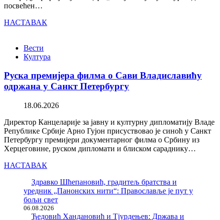
посвећен…
НАСТАВАК
Вести
Култура
Руска премијера филма о Сави Владиславићу
одржана у Санкт Петербургу
18.06.2026
Директор Канцеларије за јавну и културну дипломатију Владе
Републике Србије Арно Гујон присуствовао је синоћ у Санкт
Петербургу премијери документарног филма о Србину из
Херцеговине, руском дипломати и блиском сараднику…
НАСТАВАК
Здравко Шћепановић, градитељ братства и
уредник „Панонских нити“: Православље је пут у
бољи свет
06.08.2026
Ђедовић Хандановић и Тјурдењев: Држава и