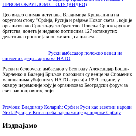
ПРВОМ ОКРУГЛОМ СТОЛУ (ВИДЕО)
Цео видео снимак иступања Владимира Кршљанина на
округлом столу "Србија, Русија и рађање Новог света", који је
организовало Српско-руско братство. Повеља Српско-руског
братства, донета је недавно потписима 127 истакнутих
делатника српског јавног живота, са циљем…
Руски амбасадор положио венац на
споменик деци - жртвама НАТО
Руски и белоруски амбасадор у Београду Александар Боцан-
Харченко и Валериј Бриљов положили су венце на Споменик
малишанима убијеним у НАТО агресији 1999. године, у
оквиру церемоније коју је организовао Београдски форум за
свет равноправних, чији…
Previous:
Владимир Коларић: Срби и Руси као заветни народи
Next:
Русија и Кина треба најснажније да подрже Србију
Издвајамо