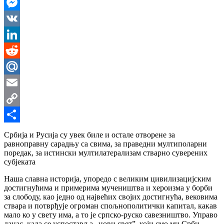
WhatsApp
Messenger
VK
LinkedIn
Reddit
Mail.Ru
Email
Copy
Link
Share
Србија и Русија су увек биле и остале отворене за
равноправну сарадњу са свима, за праведни мултиполарни
поредак, за истински мултилатерализам стварно суверених
субјеката
Наша славна историја, упоредо с великим цивилизацијским
достигнућима и примерима мучеништва и хероизма у борби
за слободу, као једно од највећих својих достигнућа, вековима
ствара и потврђује огроман спољнополитички капитал, какав
мало ко у свету има, а то је српско-руско савезништво. Управо
данас, када се успоставља „нови свет”, који смо ми Срби