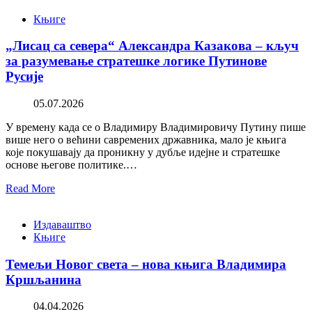
Књиге
„Лисац са севера“ Александра Казакова – кључ
за разумевање стратешке логике Путинове
Русије
05.07.2026
У времену када се о Владимиру Владимировичу Путину пише
више него о већини савремених државника, мало је књига
које покушавају да проникну у дубље идејне и стратешке
основе његове политике.…
Read More
Издаваштво
Књиге
Темељи Новог света – нова књига Владимира
Кршљанина
04.04.2026