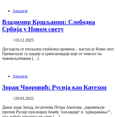
Анализе
Владимир Кршљанин: Слободна
Србија у Новом свету
<19.12.2025
Догодила се епохална глобална промена – настао је Нови свет.
Превагнуле су нације и цивилизације које се темеље на
човекољубивим […]
Анализе
Зоран Чворовић: Русија као Катехон
<29.03.2022
Данас када Запад, по речима Петра Акопова, „примењује
против Русије нуклеарну бомбу ’изолације’ и ’одбацивања’“,
она добија прилику не само […]