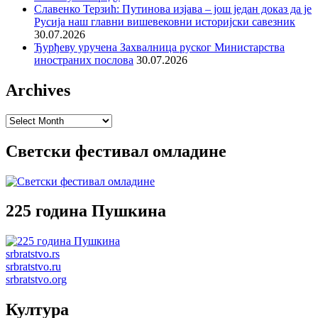
Славенко Терзић: Путинова изјава – још један доказ да је
Русија наш главни вишевековни историјски савезник
30.07.2026
Ђурђеву уручена Захвалница руског Министарства
иностраних послова
30.07.2026
Archives
Archives
Светски фестивал омладине
225 година Пушкина
srbratstvo.rs
srbratstvo.ru
srbratstvo.org
Култура