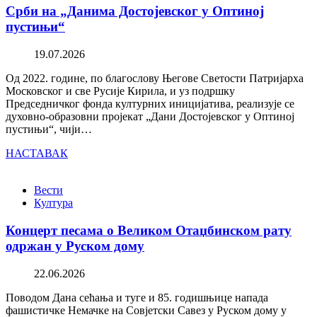
Срби на „Данима Достојевског у Оптиној
пустињи“
19.07.2026
Од 2022. године, по благослову Његове Светости Патријарха
Московског и све Русије Кирила, и уз подршку
Председничког фонда културних иницијатива, реализује се
духовно-образовни пројекат „Дани Достојевског у Оптиној
пустињи“, чији…
НАСТАВАК
Вести
Култура
Концерт песама о Великом Отаџбинском рату
одржан у Руском дому
22.06.2026
Поводом Дана сећања и туге и 85. годишњице напада
фашистичке Немачке на Совјетски Савез у Руском дому у