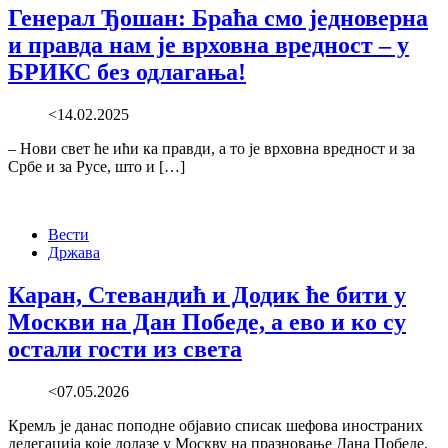
Генерал Ђошан: Браћа смо једноверна
и правда нам је врховна вредност – у
БРИКС без одлагања!
<14.02.2025
– Нови свет ће ићи ка правди, а то је врховна вредност и за
Србе и за Русе, што и […]
Вести
Држава
Каран, Стевандић и Додик ће бити у
Москви на Дан Победе, а ево и ко су
остали гости из света
<07.05.2026
Кремљ је данас поподне објавио списак шефова иностраних
делегација које долазе у Москву на празновање Дана Победе.