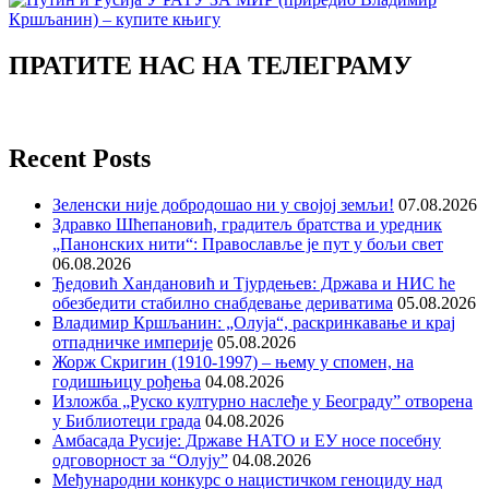
ПРАТИТЕ НАС НА ТЕЛЕГРАМУ
Recent Posts
Зеленски није добродошао ни у својој земљи!
07.08.2026
Здравко Шћепановић, градитељ братства и уредник
„Панонских нити“: Православље је пут у бољи свет
06.08.2026
Ђедовић Хандановић и Тјурдењев: Држава и НИС ће
обезбедити стабилно снабдевање дериватима
05.08.2026
Владимир Кршљанин: „Олуја“, раскринкавање и крај
отпадничке империје
05.08.2026
Жорж Скригин (1910-1997) – њему у спомен, на
годишњицу рођења
04.08.2026
Изложба „Руско културно наслеђе у Београду” отворена
у Библиотеци града
04.08.2026
Амбасада Русије: Државе НАТО и ЕУ носе посебну
одговорност за “Олују”
04.08.2026
Међународни конкурс о нацистичком геноциду над