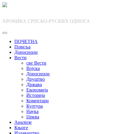
Skip
to
content
ХРОНИКА СРПСКО-РУСКИХ ОДНОСА
ПОЧЕТНА
Повеља
Доносиоци
Вести
све Вести
Војска
Доносиоци
Друштво
Држава
Економија
Историја
Коментари
Култура
Наука
Црква
Анализе
Књиге
Издаваштво