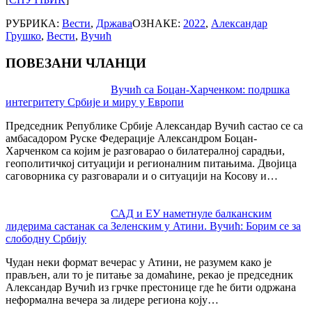
РУБРИКА:
Вести
,
Држава
ОЗНАКЕ:
2022
,
Александар
Грушко
,
Вести
,
Вучић
ПОВЕЗАНИ ЧЛАНЦИ
Post
Вучић са Боцан-Харченком: подршка
интегритету Србије и миру у Европи
navigation
Председник Републике Србије Александар Вучић састао се са
амбасадором Руске Федерације Александром Боцан-
Харченком са којим је разговарао о билатералној сарадњи,
геополитичкој ситуацији и регионалним питањима. Двојица
саговорника су разговарали и о ситуацији на Косову и…
САД и ЕУ наметнуле балканским
лидерима састанак са Зеленским у Атини. Вучић: Борим се за
слободну Србију
Чудан неки формат вечерас у Атини, не разумем како је
прављен, али то је питање за домаћине, рекао је председник
Александар Вучић из грчке престонице где ће бити одржана
неформална вечера за лидере региона коју…