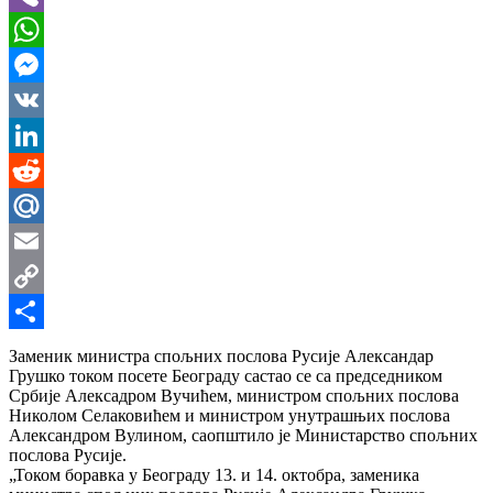
Viber
WhatsApp
Messenger
VK
LinkedIn
Reddit
Mail.Ru
Email
Copy
Link
Share
Заменик министра спољних послова Русије Александар
Грушко током посете Београду састао се са председником
Србије Алексадром Вучићем, министром спољних послова
Николом Селаковићем и министром унутрашњих послова
Александром Вулином, саопштило је Министарство спољних
послова Русије.
„Током боравка у Београду 13. и 14. октобра, заменика