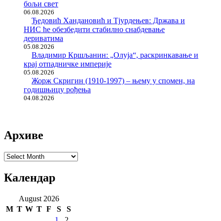
бољи свет
06.08.2026
Ђедовић Хандановић и Тјурдењев: Држава и
НИС ће обезбедити стабилно снабдевање
дериватима
05.08.2026
Владимир Кршљанин: „Олуја“, раскринкавање и
крај отпадничке империје
05.08.2026
Жорж Скригин (1910-1997) – њему у спомен, на
годишњицу рођења
04.08.2026
Архиве
Архиве
Календар
August 2026
M
T
W
T
F
S
S
1
2