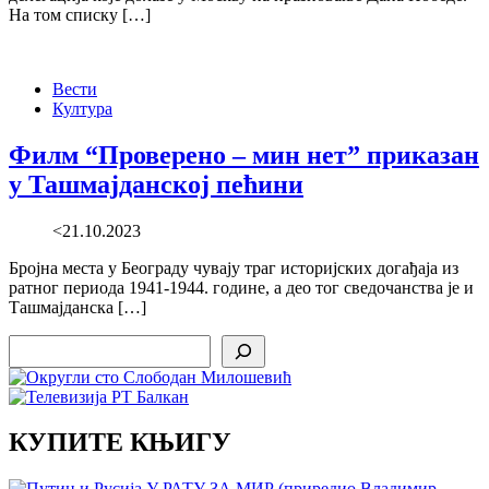
На том списку […]
Вести
Култура
Филм “Проверено – мин нет” приказан
у Ташмајданској пећини
<21.10.2023
Бројна места у Београду чувају траг историјских догађаја из
ратног периода 1941-1944. године, а део тог сведочанства је и
Ташмајданска […]
Search
КУПИТЕ КЊИГУ