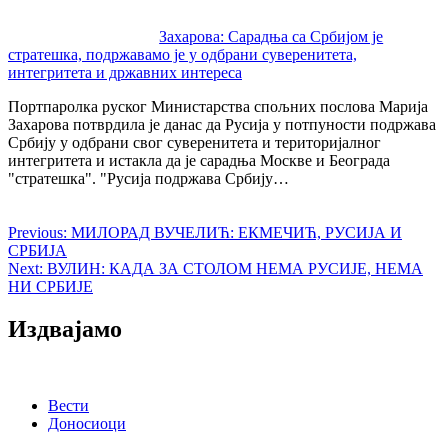
Захарова: Сарадња са Србијом је
стратешка, подржавамо је у одбрани суверенитета,
интегритета и државних интереса
Портпаролка руског Министарства спољних послова Марија
Захарова потврдила је данас да Русија у потпуности подржава
Србију у одбрани свог суверенитета и територијалног
интегритета и истакла да је сарадња Москве и Београда
"стратешка". "Русија подржава Србију…
Previous:
МИЛОРАД ВУЧЕЛИЋ: ЕКМЕЧИЋ, РУСИЈА И
СРБИЈА
Next:
ВУЛИН: КАДА ЗА СТОЛОМ НЕМА РУСИЈЕ, НЕМА
НИ СРБИЈЕ
Издвајамо
Вести
Доносиоци