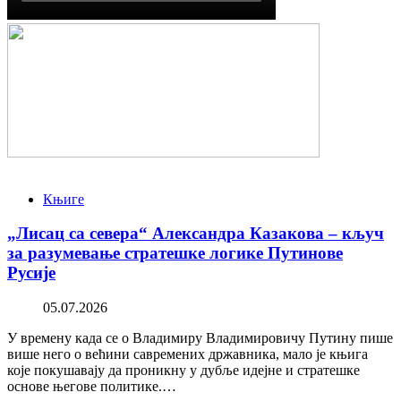
Књиге
„Лисац са севера“ Александра Казакова – кључ
за разумевање стратешке логике Путинове
Русије
05.07.2026
У времену када се о Владимиру Владимировичу Путину пише
више него о већини савремених државника, мало је књига
које покушавају да проникну у дубље идејне и стратешке
основе његове политике.…