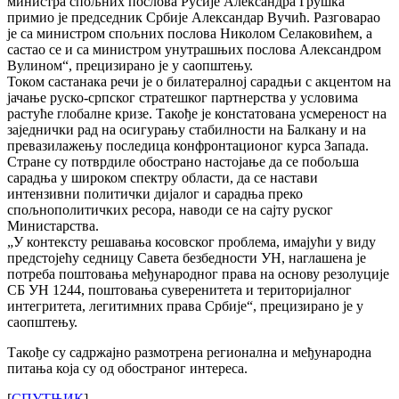
министра спољних послова Русије Александра Грушка
примио је председник Србије Александар Вучић. Разговарао
је са министром спољних послова Николом Селаковићем, а
састао се и са министром унутрашњих послова Александром
Вулином“, прецизирано је у саопштењу.
Током састанака речи је о билатералној сарадњи с акцентом на
јачање руско-српског стратешког партнерства у условима
растуће глобалне кризе. Такође је констатована усмереност на
заједнички рад на осигурању стабилности на Балкану и на
превазилажењу последица конфронтационог курса Запада.
Стране су потврдиле обострано настојање да се побољша
сарадња у широком спектру области, да се настави
интензивни политички дијалог и сарадња преко
спољнополитичких ресора, наводи се на сајту руског
Министарства.
„У контексту решавања косовског проблема, имајући у виду
предстојећу седницу Савета безбедности УН, наглашена је
потреба поштовања међународног права на основу резолуције
СБ УН 1244, поштовања суверенитета и територијалног
интегритета, легитимних права Србије“, прецизирано је у
саопштењу.
Такође су садржајно размотрена регионална и међународна
питања која су од обостраног интереса.
[
СПУТЊИК
]