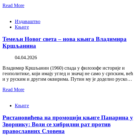
Read More
Издаваштво
Књиге
Темељи Новог света – нова књига Владимира
Кршљанина
04.04.2026
Владимир Кршљанин (1960) спада у филозофе историје и
геополитике, који имају углед и значај не само у српским, већ
и у руским и другим оквирима. Путин му је доделио руско…
Read More
Књиге
Ристановићева на промоцији књиге Панарина у
Зворнику: Води се хибридни рат против
православних Словена