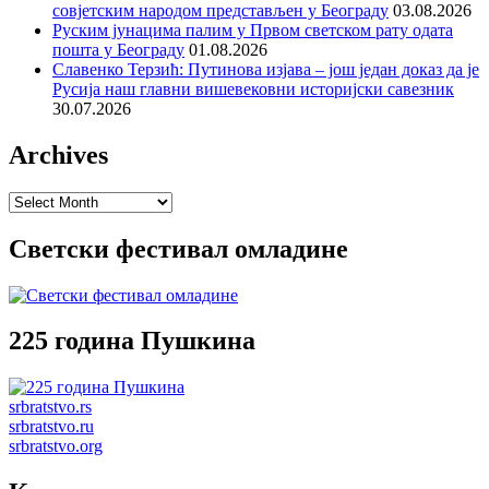
совјетским народом представљен у Београду
03.08.2026
Руским јунацима палим у Првом светском рату одата
пошта у Београду
01.08.2026
Славенко Терзић: Путинова изјава – још један доказ да је
Русија наш главни вишевековни историјски савезник
30.07.2026
Archives
Archives
Светски фестивал омладине
225 година Пушкина
srbratstvo.rs
srbratstvo.ru
srbratstvo.org