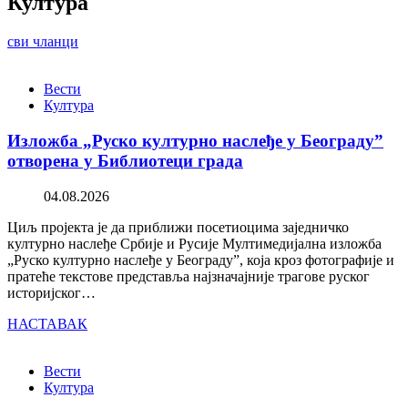
Култура
сви чланци
Вести
Култура
Изложба „Руско културно наслеђе у Београду”
отворена у Библиотеци града
04.08.2026
Циљ пројекта је да приближи посетиоцима заједничко
културно наслеђе Србије и Русије Мултимедијална изложба
„Руско културно наслеђе у Београду”, која кроз фотографије и
пратеће текстове представља најзначајније трагове руског
историјског…
НАСТАВАК
Вести
Култура