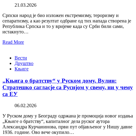
21.03.2026
Српски народ је био изложен екстремизму, тероризму и
сепаратизму, а као резултат одбране од тих напада створена је
Република Српска и то у вријеме када су Срби били сами,
истакнуто…
Read More
Вести
Друштво
Књиге
„Књига о братству“ у Руском дому. Вулин:
Стратешко сагласје са Русијом у свему, ни у чему
са ЕУ
06.02.2026
У Руском дому у Београду одржана је промоција новог издања
„Књиге о братству“, капиталног дела руског аутора
Александра Курчанинова, први пут објављеног у Нишу давне
1936. године. Ово вече окупило…