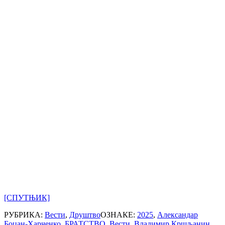
[СПУТЊИК]
РУБРИКА:
Вести
,
Друштво
ОЗНАКЕ:
2025
,
Александар
Боцан-Харченко
,
БРАТСТВО
,
Вести
,
Владимир Кршљанин
,