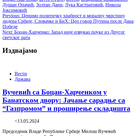
Душан Опачић
,
Золтан Дани
,
Лука Кастратовић
,
Никола
Јоксимовић
Post
Previous:
Ценимо политичку храброст и моралну чврстину
лидера Србије, Словачке и БиХ: Цео говор Путина после Дана
navigation
Победе
Next:
Боцан-Харченко: Запад није извукао поуке из Другог
светског рата
Издвајамо
Вести
Држава
Вучевић са Боцан-Харченком у
Банатском двору: Јачање сарадње са
“Газпромом” и проширење складишта
<13.05.2024
Председник Владе Републике Србије Милош Вучевић