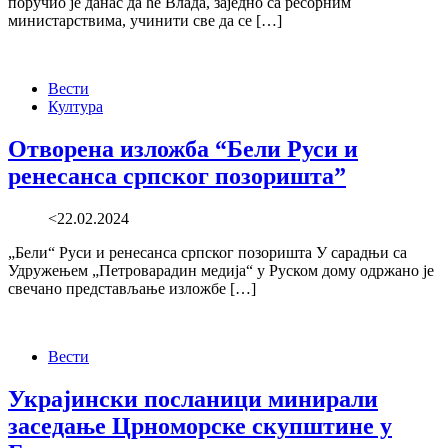
поручио је данас да ће Влада, заједно са ресорним
министарствима, учинити све да се […]
Вести
Култура
Отворена изложба “Бели Руси и
ренесанса српског позоришта”
<22.02.2024
„Бели“ Руси и ренесанса српског позоришта У сарадњи са
Удружењем „Петроварадин медија“ у Руском дому одржано је
свечано представљање изложбе […]
Вести
Украјински посланици минирали
заседање Црноморске скупштине у