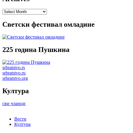
Archives
Светски фестивал омладине
225 година Пушкина
srbratstvo.rs
srbratstvo.ru
srbratstvo.org
Култура
сви чланци
Вести
Култура