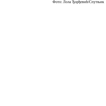
Фото: Лола Ђорђевић/Спутњик