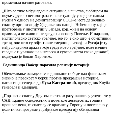
променила начине ратовања.
„Што се тиче међунардоне ситуације, наш став, с обзиром на
поуке Другог светског рата и на ситуацију у којој се нашла
Русија у односу на дезинтеграцију СССР-а јесте да желимо
снажну организацију Уједињених нација. Нећемо ону која је
претворена у институцију Запада, која живи на основу
правила, а не живи и не делује на основу Повеље. И наравно,
мултиполарно светско уређење, јер то је оно што је објективни
тренд, оно што су објективне смернице развоја и Русија је ту
међу лидерима држава које граде ново уређење, нове начине
сарадње и уважавања интереса и суверенитета сваке државе“,
подвукао је Боцан-Харченко.
Годишњица Победе поразила ревизију историје
Обележавање осамдесете годишњице победе над фашизмом
значио је преокрет у борби против прекрајања историје,
нагласио је генерал др
Лука Кастратовић
, председник Клуба
генерала и адмирала.
„Поражене снаге у Другом светском рату нашле су уточиште у
САД. Крајем осамдесетих и почетком деведесетих година
прошлог века, те снаге су се вратиле у Европу и постепено у
политичке програме уграђивале идеологију обнављања