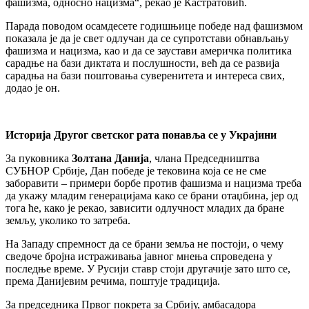
фашизма, односно нацизма“, рекао је Кастратовић.
Парада поводом осамдесете годишњице победе над фашизмом
показала је да је свет одлучан да се супротстави обнављању
фашизма и нацизма, као и да се заустави америчка политика
сарадње на бази диктата и послушности, већ да се развија
сарадња на бази поштовања суверенитета и интереса свих,
додао је он.
Историја Другог светског рата понавља се у Украјини
За пуковника
Золтана Данија
, члана Председништва
СУБНОР Србије, Дан победе је тековина која се не сме
заборавити – примери борбе против фашизма и нацизма треба
да укажу младим генерацијама како се брани отаџбина, јер од
тога ће, како је рекао, зависити одлучност младих да бране
земљу, уколико то затреба.
На Западу спремност да се брани земља не постоји, о чему
сведоче бројна истраживања јавног мнења спроведена у
последње време. У Русији ставр стоји другачије зато што се,
према Данијевим речима, поштује традиција.
За председника Првог покрета за Србију, амбасадора