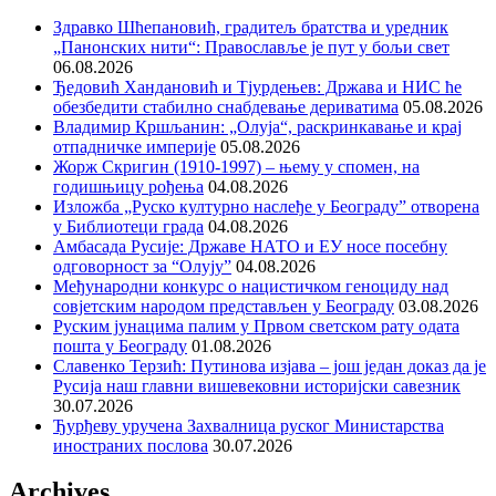
Здравко Шћепановић, градитељ братства и уредник
„Панонских нити“: Православље је пут у бољи свет
06.08.2026
Ђедовић Хандановић и Тјурдењев: Држава и НИС ће
обезбедити стабилно снабдевање дериватима
05.08.2026
Владимир Кршљанин: „Олуја“, раскринкавање и крај
отпадничке империје
05.08.2026
Жорж Скригин (1910-1997) – њему у спомен, на
годишњицу рођења
04.08.2026
Изложба „Руско културно наслеђе у Београду” отворена
у Библиотеци града
04.08.2026
Амбасада Русије: Државе НАТО и ЕУ носе посебну
одговорност за “Олују”
04.08.2026
Међународни конкурс о нацистичком геноциду над
совјетским народом представљен у Београду
03.08.2026
Руским јунацима палим у Првом светском рату одата
пошта у Београду
01.08.2026
Славенко Терзић: Путинова изјава – још један доказ да је
Русија наш главни вишевековни историјски савезник
30.07.2026
Ђурђеву уручена Захвалница руског Министарства
иностраних послова
30.07.2026
Archives