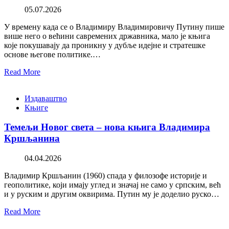
05.07.2026
У времену када се о Владимиру Владимировичу Путину пише
више него о већини савремених државника, мало је књига
које покушавају да проникну у дубље идејне и стратешке
основе његове политике.…
Read More
Издаваштво
Књиге
Темељи Новог света – нова књига Владимира
Кршљанина
04.04.2026
Владимир Кршљанин (1960) спада у филозофе историје и
геополитике, који имају углед и значај не само у српским, већ
и у руским и другим оквирима. Путин му је доделио руско…
Read More