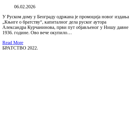
06.02.2026
У Руском дому у Београду одржана је промоција новог издања
„Књиге о братству“, капиталног дела руског аутора
Александра Курчанинова, први пут објављеног у Нишу давне
1936. године. Ово вече окупило…
Read More
БРАТСТВО 2022.