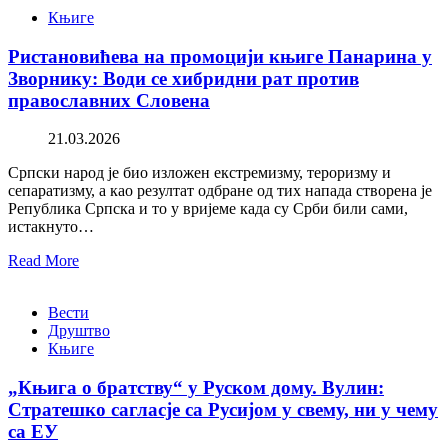
Књиге
Ристановићева на промоцији књиге Панарина у
Зворнику: Води се хибридни рат против
православних Словена
21.03.2026
Српски народ је био изложен екстремизму, тероризму и
сепаратизму, а као резултат одбране од тих напада створена је
Република Српска и то у вријеме када су Срби били сами,
истакнуто…
Read More
Вести
Друштво
Књиге
„Књига о братству“ у Руском дому. Вулин:
Стратешко сагласје са Русијом у свему, ни у чему
са ЕУ