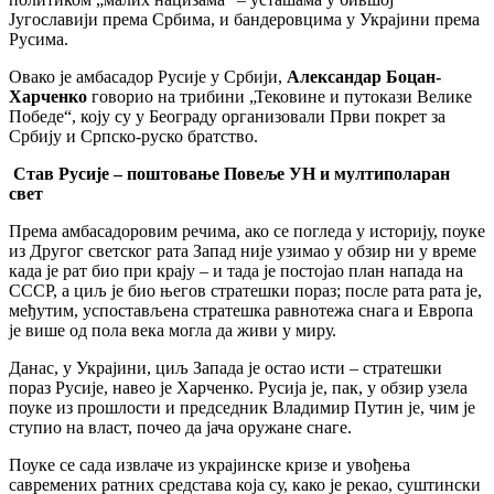
Југославији према Србима, и бандеровцима у Украјини према
Русима.
Овако је амбасадор Русије у Србији,
Александар Боцан-
Харченко
говорио на трибини „Тековине и путокази Велике
Победе“, коју су у Београду организовали Први покрет за
Србију и Српско-руско братство.
Став Русије – поштовање Повеље УН и мултиполаран
свет
Према амбасадоровим речима, ако се погледа у историју, поуке
из Другог светског рата Запад није узимао у обзир ни у време
када је рат био при крају – и тада је постојао план напада на
СССР, а циљ је био његов стратешки пораз; после рата рата је,
међутим, успостављена стратешка равнотежа снага и Европа
је више од пола века могла да живи у миру.
Данас, у Украјини, циљ Запада је остао исти – стратешки
пораз Русије, навео је Харченко. Русија је, пак, у обзир узела
поуке из прошлости и председник Владимир Путин је, чим је
ступио на власт, почео да јача оружане снаге.
Поуке се сада извлаче из украјинске кризе и увођења
савремених ратних средстава која су, како је рекао, суштински