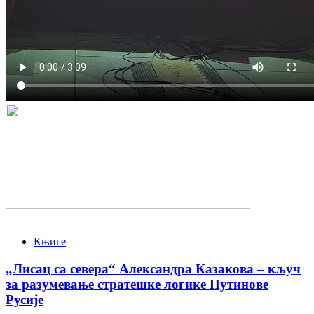
Књиге
„Лисац са севера“ Александра Казакова – кључ
за разумевање стратешке логике Путинове
Русије