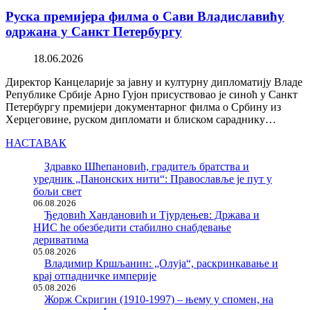
Руска премијера филма о Сави Владиславићу
одржана у Санкт Петербургу
18.06.2026
Директор Канцеларије за јавну и културну дипломатију Владе
Републике Србије Арно Гујон присуствовао је синоћ у Санкт
Петербургу премијери документарног филма о Србину из
Херцеговине, руском дипломати и блиском сараднику…
НАСТАВАК
Здравко Шћепановић, градитељ братства и
уредник „Панонских нити“: Православље је пут у
бољи свет
06.08.2026
Ђедовић Хандановић и Тјурдењев: Држава и
НИС ће обезбедити стабилно снабдевање
дериватима
05.08.2026
Владимир Кршљанин: „Олуја“, раскринкавање и
крај отпадничке империје
05.08.2026
Жорж Скригин (1910-1997) – њему у спомен, на