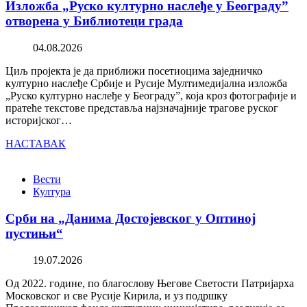
Изложба „Руско културно наслеђе у Београду”
отворена у Библиотеци града
04.08.2026
Циљ пројекта је да приближи посетиоцима заједничко
културно наслеђе Србије и Русије Мултимедијална изложба
„Руско културно наслеђе у Београду”, која кроз фотографије и
пратеће текстове представља најзначајније трагове руског
историјског…
НАСТАВАК
Вести
Култура
Срби на „Данима Достојевског у Оптиној
пустињи“
19.07.2026
Од 2022. године, по благослову Његове Светости Патријарха
Московског и све Русије Кирила, и уз подршку