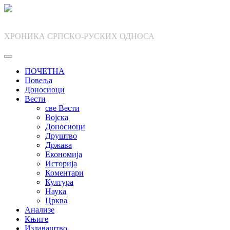
Skip
to
content
ХРОНИКА СРПСКО-РУСКИХ ОДНОСА
ПОЧЕТНА
Повеља
Доносиоци
Вести
све Вести
Војска
Доносиоци
Друштво
Држава
Економија
Историја
Коментари
Култура
Наука
Црква
Анализе
Књиге
Издаваштво