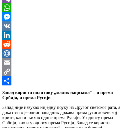
Viber
WhatsApp
Messenger
VK
LinkedIn
Reddit
Mail.Ru
Email
Copy
Link
Share
Запад користи политику „малих нацизама“ – и према
Србији, и према Русији
Запад није извукао ниједну поуку из Другог светског рата, а
доказ за то је однос западних држава према југословенској
кризи, као и њихов однос према Русији. У односу према
Србији, као и у односу према Русији, Запад се користи
политиком „малих нацизама“ – усташама у бившој