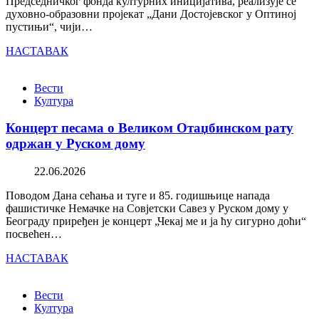
Председничког фонда културних иницијатива, реализује се
духовно-образовни пројекат „Дани Достојевског у Оптиној
пустињи“, чији…
НАСТАВАК
Вести
Култура
Концерт песама о Великом Отаџбинском рату
одржан у Руском дому
22.06.2026
Поводом Дана сећања и туге и 85. годишњице напада
фашистичке Немачке на Совјетски Савез у Руском дому у
Београду приређен је концерт „Чекај ме и ја ћу сигурно доћи“
посвећен…
НАСТАВАК
Вести
Култура