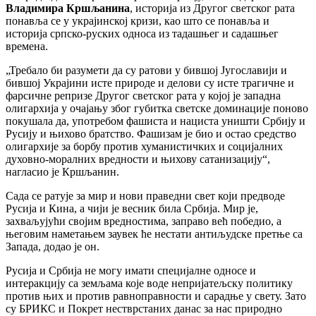
Владимира Кршљанина
, историја из Другог светског рата
понавља се у украјинској кризи, као што се понавља и
историја српско-руских односа из тадашњег и садашњег
времена.
„Требало би разумети да су ратови у бившој Југославији и
бившој Украјини исте природе и делови су исте трагичне и
фарсичне репризе Другог светског рата у којој је западна
олигархија у очајању због губитка светске доминације поново
покушала да, употребом фашиста и нациста уништи Србију и
Русију и њихово братство. Фашизам је био и остао средство
олигархије за борбу против хуманистичких и социјалних
духовно-моралних вредности и њихову сатанизацију“,
нагласио је Кршљанин.
Сада се ратује за мир и нови праведни свет који предводе
Русија и Кина, а чији је весник била Србија. Мир је,
захваљујући својим вредностима, заправо већ победио, а
његовим наметањем заувек ће нестати антиљудске претње са
Запада, додао је он.
Русија и Србија не могу имати специјалне односе и
интеракцију са земљама које воде непријатељску политику
против њих и против равноправности и сарадње у свету. Зато
су БРИКС и Покрет нестврстаних данас за нас природно