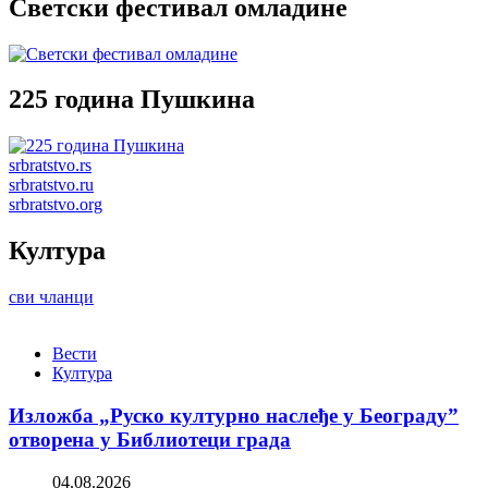
Светски фестивал омладине
225 година Пушкина
srbratstvo.rs
srbratstvo.ru
srbratstvo.org
Култура
сви чланци
Вести
Култура
Изложба „Руско културно наслеђе у Београду”
отворена у Библиотеци града
04.08.2026