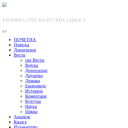
Skip
to
content
ХРОНИКА СРПСКО-РУСКИХ ОДНОСА
ПОЧЕТНА
Повеља
Доносиоци
Вести
све Вести
Војска
Доносиоци
Друштво
Држава
Економија
Историја
Коментари
Култура
Наука
Црква
Анализе
Књиге
Издаваштво