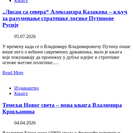
Књиге
„Лисац са севера“ Александра Казакова – кључ
за разумевање стратешке логике Путинове
Русије
05.07.2026
У времену када се о Владимиру Владимировичу Путину пише
више него о већини савремених државника, мало је књига
које покушавају да проникну у дубље идејне и стратешке
основе његове политике.…
Read More
Издаваштво
Књиге
Темељи Новог света – нова књига Владимира
Кршљанина
04.04.2026
Владимир Кршљанин (1960) спада у филозофе историје и