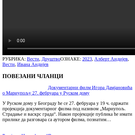
РУБРИКА:
Вести
,
Друштво
ОЗНАКЕ:
2023
,
Алберт Андијев
,
Вести
,
Ивана Андијев
ПОВЕЗАНИ ЧЛАНЦИ
Post
Документарни филм Игора Дамјановића
о Мариупољу 27. фебруара у Руском дому
navigation
У Руском дому у Београду ће се 27. фебруара у 19 ч. одржати
пројекција документарног филма под називом „Мариупољ.
Страдање и васкрс града“. Након пројекције публика ће имати
прилике да разговара са аутором филма, познатим…