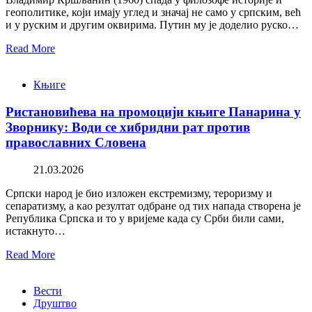
геополитике, који имају углед и значај не само у српским, већ
и у руским и другим оквирима. Путин му је доделио руско…
Read More
Књиге
Ристановићева на промоцији књиге Панарина у
Зворнику: Води се хибридни рат против
православних Словена
21.03.2026
Српски народ је био изложен екстремизму, тероризму и
сепаратизму, а као резултат одбране од тих напада створена је
Република Српска и то у вријеме када су Срби били сами,
истакнуто…
Read More
Вести
Друштво