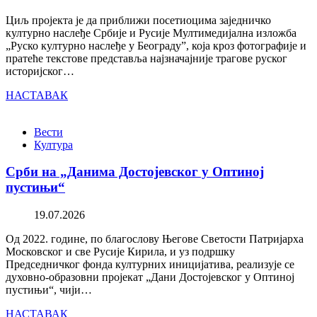
Циљ пројекта је да приближи посетиоцима заједничко
културно наслеђе Србије и Русије Мултимедијална изложба
„Руско културно наслеђе у Београду”, која кроз фотографије и
пратеће текстове представља најзначајније трагове руског
историјског…
НАСТАВАК
Вести
Култура
Срби на „Данима Достојевског у Оптиној
пустињи“
19.07.2026
Од 2022. године, по благослову Његове Светости Патријарха
Московског и све Русије Кирила, и уз подршку
Председничког фонда културних иницијатива, реализује се
духовно-образовни пројекат „Дани Достојевског у Оптиној
пустињи“, чији…
НАСТАВАК