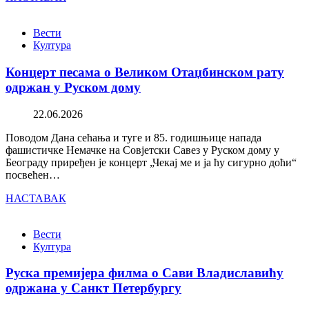
Вести
Култура
Концерт песама о Великом Отаџбинском рату
одржан у Руском дому
22.06.2026
Поводом Дана сећања и туге и 85. годишњице напада
фашистичке Немачке на Совјетски Савез у Руском дому у
Београду приређен је концерт „Чекај ме и ја ћу сигурно доћи“
посвећен…
НАСТАВАК
Вести
Култура
Руска премијера филма о Сави Владиславићу
одржана у Санкт Петербургу