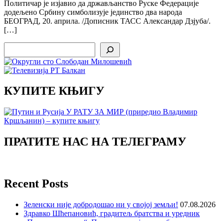
Политичар је изјавио да држављанство Руске Федерације
додељено Србину симболизује јединство два народа
БЕОГРАД, 20. априла. /Дописник ТАСС Александар Дзјуба/.
[…]
Search
КУПИТЕ КЊИГУ
ПРАТИТЕ НАС НА ТЕЛЕГРАМУ
Recent Posts
Зеленски није добродошао ни у својој земљи!
07.08.2026
Здравко Шћепановић, градитељ братства и уредник