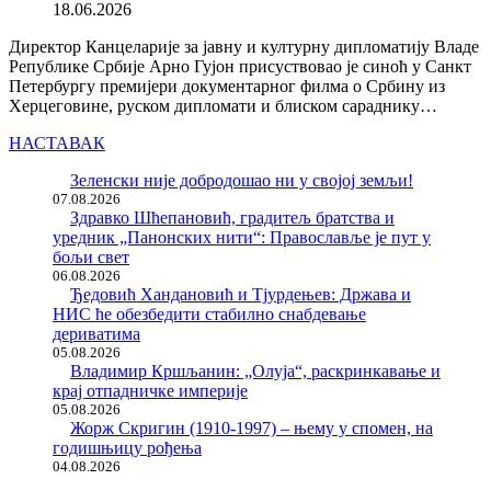
18.06.2026
Директор Канцеларије за јавну и културну дипломатију Владе
Републике Србије Арно Гујон присуствовао је синоћ у Санкт
Петербургу премијери документарног филма о Србину из
Херцеговине, руском дипломати и блиском сараднику…
НАСТАВАК
Зеленски није добродошао ни у својој земљи!
07.08.2026
Здравко Шћепановић, градитељ братства и
уредник „Панонских нити“: Православље је пут у
бољи свет
06.08.2026
Ђедовић Хандановић и Тјурдењев: Држава и
НИС ће обезбедити стабилно снабдевање
дериватима
05.08.2026
Владимир Кршљанин: „Олуја“, раскринкавање и
крај отпадничке империје
05.08.2026
Жорж Скригин (1910-1997) – њему у спомен, на
годишњицу рођења
04.08.2026