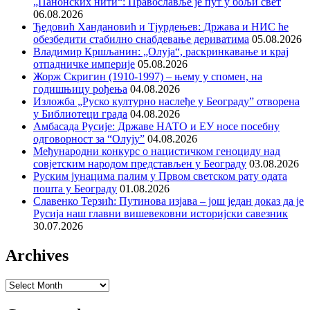
„Панонских нити“: Православље је пут у бољи свет
06.08.2026
Ђедовић Хандановић и Тјурдењев: Држава и НИС ће
обезбедити стабилно снабдевање дериватима
05.08.2026
Владимир Кршљанин: „Олуја“, раскринкавање и крај
отпадничке империје
05.08.2026
Жорж Скригин (1910-1997) – њему у спомен, на
годишњицу рођења
04.08.2026
Изложба „Руско културно наслеђе у Београду” отворена
у Библиотеци града
04.08.2026
Амбасада Русије: Државе НАТО и ЕУ носе посебну
одговорност за “Олују”
04.08.2026
Међународни конкурс о нацистичком геноциду над
совјетским народом представљен у Београду
03.08.2026
Руским јунацима палим у Првом светском рату одата
пошта у Београду
01.08.2026
Славенко Терзић: Путинова изјава – још један доказ да је
Русија наш главни вишевековни историјски савезник
30.07.2026
Archives
Archives