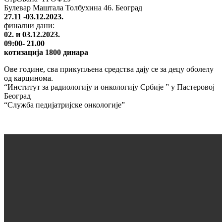
Булевар Маштала Толбухина 46. Београд
27.11 -03.12.2023.
финални дани:
02. и 03.12.2023.
09:00- 21.00
котизација 1800 динара
Ове године, сва прикупљена средства дају се за децу оболелу
од карцинома.
“Институт за радиологију и онкологију Србије ” у Пастеровој
Београд
“Служба педијатријске онкологије”