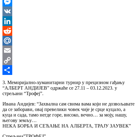
WhatsApp
Messenger
VK
LinkedIn
Reddit
Mail.Ru
Email
Copy
Link
Share
3. Меморијално-хуманитарни турнир у прецизном гађању
“АЛБЕРТ АНДИЈЕВ” одржаће се 27.11 – 03.12.2023. у
стрељани “Трофеј”.
Ивана Андијев: “Захвална сам свима вама који не дозвољавате
да се заборави, овај превелики човек чије је срце куцало, а
куца и сада, тамо негде горе, високо, вечно… за моју, нашу,
његову земљу…
НЕКА БОРБА И СЕЋАЊЕ НА АЛБЕРТА, ТРАЈУ ЗАУВЕК”
Стрељана”ТРОФЕЈ”