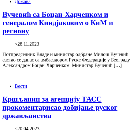
Држава
Вучевић са Боцан-Харченком и
генералом Киндјаковим о КиМ и
региону
<28.11.2023
Потпредседник Владе и министар одбране Милош Вучевић
састао се данас са амбасадором Руске Федерације у Београду
Александром Боцан-Харченком. Министар Вучевић […]
Вести
Кршљанин за агенцију ТАСС
прокоментарисао добијање руског
држављанства
<20.04.2023