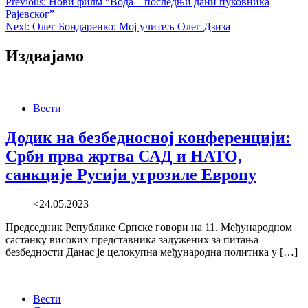
Previous:
Нови филм “Вода – последњи дани пуковника
Рајевског”
Next:
Олег Бондаренко: Мој учитељ Олег Дзиза
Издвајамо
Вести
Додик на безбедносној конференцији:
Срби прва жртва САД и НАТО,
санкције Русији угрозиле Европу
<24.05.2023
Председник Републике Српске говори на 11. Међународном
састанку високих представника задужених за питања
безбедности Данас је целокупна међународна политика у […]
Вести