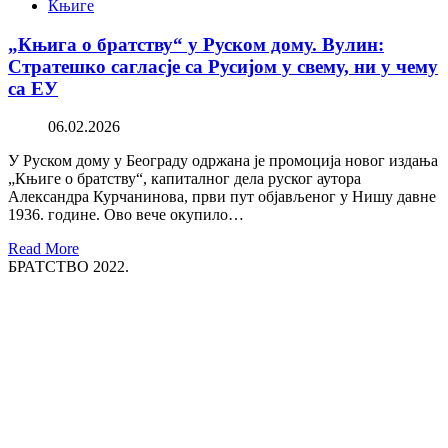
Књиге
„Књига о братству“ у Руском дому. Вулин:
Стратешко сагласје са Русијом у свему, ни у чему
са ЕУ
06.02.2026
У Руском дому у Београду одржана је промоција новог издања
„Књиге о братству“, капиталног дела руског аутора
Александра Курчанинова, први пут објављеног у Нишу давне
1936. године. Ово вече окупило…
Read More
БРАТСТВО 2022.