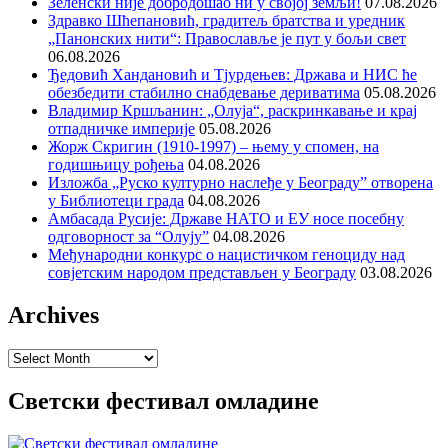
Зеленски није добродошао ни у својој земљи!
07.08.2026
Здравко Шћепановић, градитељ братства и уредник
„Панонских нити“: Православље је пут у бољи свет
06.08.2026
Ђедовић Хандановић и Тјурдењев: Држава и НИС ће
обезбедити стабилно снабдевање дериватима
05.08.2026
Владимир Кршљанин: „Олуја“, раскринкавање и крај
отпадничке империје
05.08.2026
Жорж Скригин (1910-1997) – њему у спомен, на
годишњицу рођења
04.08.2026
Изложба „Руско културно наслеђе у Београду” отворена
у Библиотеци града
04.08.2026
Амбасада Русије: Државе НАТО и ЕУ носе посебну
одговорност за “Олују”
04.08.2026
Међународни конкурс о нацистичком геноциду над
совјетским народом представљен у Београду
03.08.2026
Archives
Archives
Светски фестивал омладине