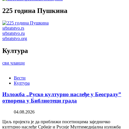
225 година Пушкина
srbratstvo.rs
srbratstvo.ru
srbratstvo.org
Култура
сви чланци
Вести
Култура
Изложба „Руско културно наслеђе у Београду”
отворена у Библиотеци града
04.08.2026
Циљ пројекта је да приближи посетиоцима заједничко
културно наслеђе Србије и Русије Мултимедијална изложба