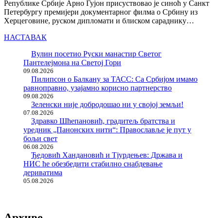
Републике Србије Арно Гујон присуствовао је синоћ у Санкт
Петербургу премијери документарног филма о Србину из
Херцеговине, руском дипломати и блиском сараднику…
НАСТАВАК
Вулин посетио Руски манастир Светог
Пантелејмона на Светој Гори
09.08.2026
Пилипсон о Балкану за ТАСС: Са Србијом имамо
равноправно, узајамно корисно партнерство
09.08.2026
Зеленски није добродошао ни у својој земљи!
07.08.2026
Здравко Шћепановић, градитељ братства и
уредник „Панонских нити“: Православље је пут у
бољи свет
06.08.2026
Ђедовић Хандановић и Тјурдењев: Држава и
НИС ће обезбедити стабилно снабдевање
дериватима
05.08.2026
Архиве