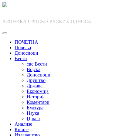
Skip
to
content
ХРОНИКА СРПСКО-РУСКИХ ОДНОСА
ПОЧЕТНА
Повеља
Доносиоци
Вести
све Вести
Војска
Доносиоци
Друштво
Држава
Економија
Историја
Коментари
Култура
Наука
Црква
Анализе
Књиге
Издаваштво