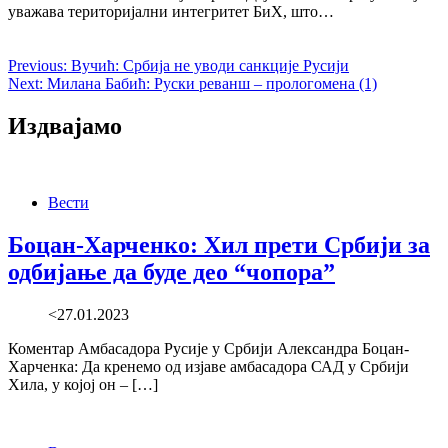
уважава територијални интегритет БиХ, што…
Previous:
Вучић: Србија не уводи санкције Русији
Next:
Милана Бабић: Руски реванш – прологомена (1)
Издвајамо
Вести
Боцан-Харченко: Хил прети Србији за
одбијање да буде део “чопора”
<27.01.2023
Коментар Амбасадора Русије у Србији Александра Боцан-
Харченка: Да кренемо од изјаве амбасадора САД у Србији
Хила, у којој он – […]