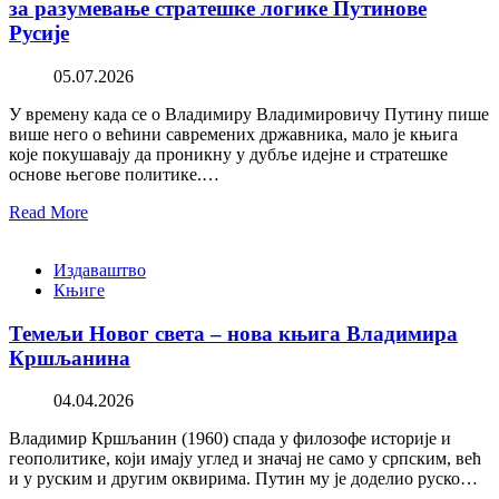
за разумевање стратешке логике Путинове
Русије
05.07.2026
У времену када се о Владимиру Владимировичу Путину пише
више него о већини савремених државника, мало је књига
које покушавају да проникну у дубље идејне и стратешке
основе његове политике.…
Read More
Издаваштво
Књиге
Темељи Новог света – нова књига Владимира
Кршљанина
04.04.2026
Владимир Кршљанин (1960) спада у филозофе историје и
геополитике, који имају углед и значај не само у српским, већ
и у руским и другим оквирима. Путин му је доделио руско…