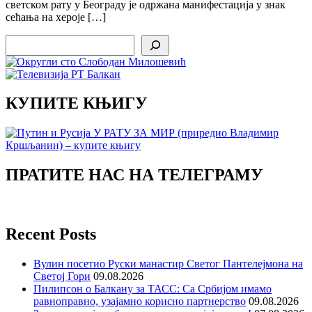
светском рату у Београду је одржана манифестација у знак
сећања на хероје […]
Search
КУПИТЕ КЊИГУ
ПРАТИТЕ НАС НА ТЕЛЕГРАМУ
Recent Posts
Вулин посетио Руски манастир Светог Пантелејмона на
Светој Гори
09.08.2026
Пилипсон о Балкану за ТАСС: Са Србијом имамо
равноправно, узајамно корисно партнерство
09.08.2026