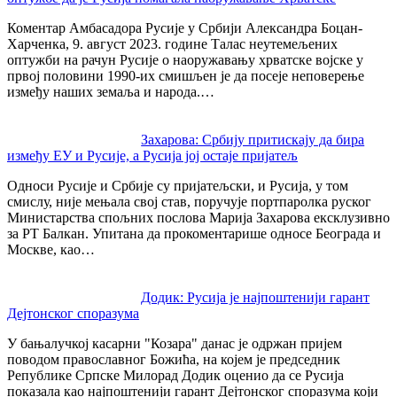
navigation
Коментар Амбасадора Русије у Србији Александра Боцан-
Харченка, 9. август 2023. године Талас неутемељених
оптужби на рачун Русије о наоружавању хрватске војске у
првој половини 1990-их смишљен је да посеје неповерење
између наших земаља и народа.…
Захарова: Србију притискају да бира
између ЕУ и Русије, а Русија јој остаје пријатељ
Односи Русије и Србије су пријатељски, и Русија, у том
смислу, није мењала свој став, поручује портпаролка руског
Министарства спољних послова Марија Захарова ексклузивно
за РТ Балкан. Упитана да прокоментарише односе Београда и
Москве, као…
Додик: Русија је најпоштенији гарант
Дејтонског споразума
У бањалучкој касарни "Козара" данас је одржан пријем
поводом православног Божића, на којем је председник
Републике Српске Милорад Додик оценио да се Русија
показала као најпоштенији гарант Дејтонског споразума који