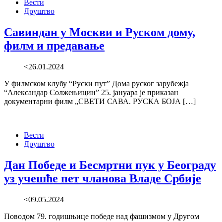
Вести
Друштво
Савиндан у Москви и Руском дому,
филм и предавање
<26.01.2024
У филмском клубу “Руски пут” Дома руског зарубежја
“Александар Солжењицин” 25. јануара је приказан
документарни филм „СВЕТИ САВА. РУСКА БОЈА […]
Вести
Друштво
Дан Победе и Бесмртни пук у Београду
уз учешће пет чланова Владе Србије
<09.05.2024
Поводом 79. годишњице победе над фашизмом у Другом