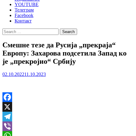
YOUTUBE
Телеграм
Facebook
Контакт
Search
for:
Смешне тезе да Русија „прекраја“
Европу: Захарова подсетила Запад ко
је „прекројио“ Србију
02.10.2022
11.10.2023
Facebook
X
Telegram
Viber