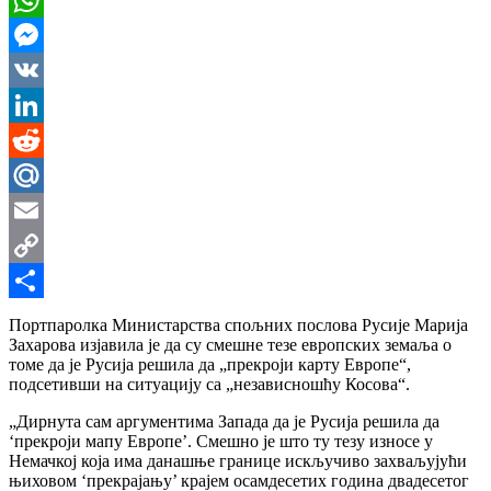
WhatsApp
Messenger
VK
LinkedIn
Reddit
Mail.Ru
Email
Copy
Link
Share
Портпаролка Министарства спољних послова Русије Марија
Захарова изјавила је да су смешне тезе европских земаља о
томе да је Русија решила да „прекроји карту Европе“,
подсетивши на ситуацију са „независношћу Косова“.
„Дирнута сам аргументима Запада да је Русија решила да
‘прекроји мапу Европе’. Смешно је што ту тезу износе у
Немачкој која има данашње границе искључиво захваљујући
њиховом ‘прекрајању’ крајем осамдесетих година двадесетог