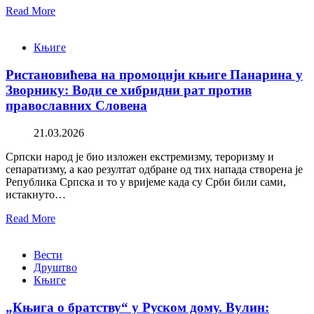
Read More
Књиге
Ристановићева на промоцији књиге Панарина у
Зворнику: Води се хибридни рат против
православних Словена
21.03.2026
Српски народ је био изложен екстремизму, тероризму и
сепаратизму, а као резултат одбране од тих напада створена је
Република Српска и то у вријеме када су Срби били сами,
истакнуто…
Read More
Вести
Друштво
Књиге
„Књига о братству“ у Руском дому. Вулин: