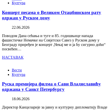
Култура
Концерт песама о Великом Отаџбинском рату
одржан у Руском дому
22.06.2026
Поводом Дана сећања и туге и 85. годишњице напада
фашистичке Немачке на Совјетски Савез у Руском дому у
Београду приређен је концерт „Чекај ме и ја ћу сигурно доћи“
посвећен…
НАСТАВАК
Вести
Култура
Руска премијера филма о Сави Владиславићу
одржана у Санкт Петербургу
18.06.2026
Директор Канцеларије за јавну и културну дипломатију Владе