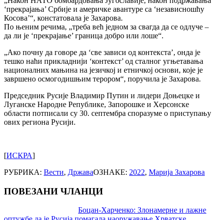
„Након НАТО бомбардовања Југославије, након подржавања
‘прекрајања’ Србије и америчке авантуре са ‘независношћу
Косова’“, констатовала је Захарова.
По њеним речима, „треба већ једном за свагда да се одлуче –
да ли је ‘прекрајање’ граница добро или лоше“.
„Ако почну да говоре да ‘све зависи од контекста’, онда је
тешко наћи прикладнији ‘контекст’ од сталног угњетавања
националних мањина на језичкој и етничкој основи, које је
завршено осмогодишњим терором“, поручила је Захарова.
Председник Русије Владимир Путин и лидери Доњецке и
Луганске Народне Републике, Запорошке и Херсонске
области потписали су 30. септембра споразуме о приступању
ових региона Русији.
[
ИСКРА
]
РУБРИКА:
Вести
,
Држава
ОЗНАКЕ:
2022
,
Марија Захарова
ПОВЕЗАНИ ЧЛАНЦИ
Post
Боцан-Харченко: Злонамерне и лажне
оптужбе да је Русија помагала наоружавање Хрватске