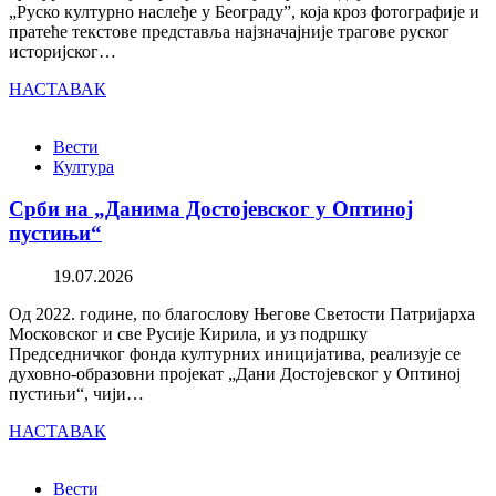
„Руско културно наслеђе у Београду”, која кроз фотографије и
пратеће текстове представља најзначајније трагове руског
историјског…
НАСТАВАК
Вести
Култура
Срби на „Данима Достојевског у Оптиној
пустињи“
19.07.2026
Од 2022. године, по благослову Његове Светости Патријарха
Московског и све Русије Кирила, и уз подршку
Председничког фонда културних иницијатива, реализује се
духовно-образовни пројекат „Дани Достојевског у Оптиној
пустињи“, чији…
НАСТАВАК
Вести