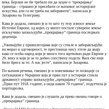
века. Берлин не би требало ни да зуцне о ‘прекрајању’
граница – страшно је присећати се њиховог историјског
искуства, али га не треба ни заборавити“, написала је
Захарова на Телеграму.
Како је додала, смешно је и то што ту тезу износе земље
Источне Европе, од којих су многе постале суверене земље
искључиво захваљујући „прекрајању“ граница последњих
деценија.
„Уживајући у привилегијама које су стекле и заборављајући
на морал и одговорност, те престонице нису хтеле да знају
како се осећа народ који је много тога жртвовао ради Европе у
20. веку и који је за то добио сопствену поделу. Њих све није
било брига за то. А нас јесте“, написала је Захарова.
По њеним речима, смешно је и повезивање те позиције са
ситуацијом у Украјини која је први пут у историји стекла
државност управо захваљујући „прекрајању“ граница.
„Први пут 1918. године, а онда након 70 година“, подсетила је
портпаролка.
Како је додала, смешно је слушати да преко океана говоре о
„прекрајању“ граница.