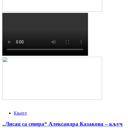
Књиге
„Лисац са севера“ Александра Казакова – кључ