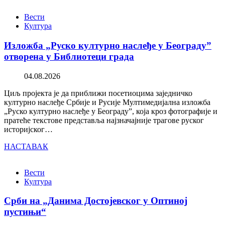
Вести
Култура
Изложба „Руско културно наслеђе у Београду”
отворена у Библиотеци града
04.08.2026
Циљ пројекта је да приближи посетиоцима заједничко
културно наслеђе Србије и Русије Мултимедијална изложба
„Руско културно наслеђе у Београду”, која кроз фотографије и
пратеће текстове представља најзначајније трагове руског
историјског…
НАСТАВАК
Вести
Култура
Срби на „Данима Достојевског у Оптиној
пустињи“