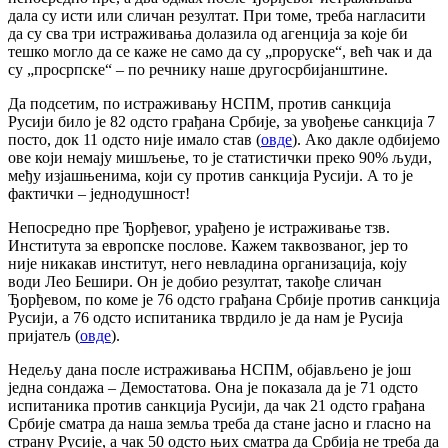
дала су исти или сличан резултат. При томе, треба нагласити
да су сва три истраживања долазила од агенција за које би
тешко могло да се каже не само да су „проруске“, већ чак и да
су „просрпске“ – по речнику наше другосрбијанштине.
Да подсетим, по истраживању НСПМ, против санкција
Русији било је 82 одсто грађана Србије, за увођење санкција 7
посто, док 11 одсто није имало став (
овде
). Ако дакле одбијемо
ове који немају мишљење, то је статистички преко 90% људи,
међу изјашњенима, који су против санкција Русији. А то је
фактички – једнодушност!
Непосредно пре Ђорђевог, урађено је истраживање тзв.
Института за европске послове. Кажем таквозваног, јер то
није никакав институт, него невладина организација, коју
води Лео Бешири. Он је добио резултат, такође сличан
Ђорђевом, по коме је 76 одсто грађана Србије против санкција
Русији, а 76 одсто испитаника тврдило је да нам је Русија
пријатељ (
овде
).
Недељу дана после истраживања НСПМ, објављено је још
једна сондажа – Демостатова. Она је показала да је 71 одсто
испитаника против санкција Русији, да чак 21 одсто грађана
Србије сматра да наша земља треба да стане јасно и гласно на
страну Русије, а чак 50 одсто њих сматра да Србија не треба да