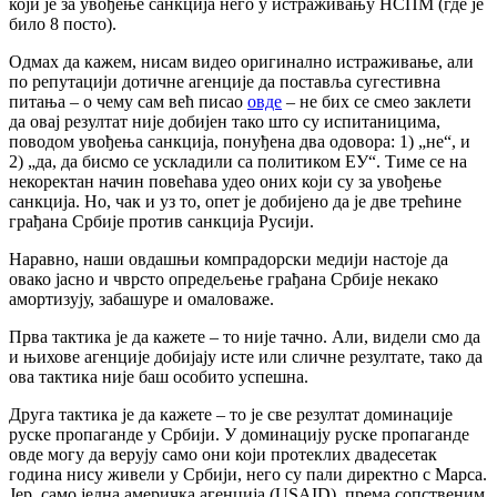
који је за увођење санкција него у истраживању НСПМ (где је
било 8 посто).
Одмах да кажем, нисам видео оригинално истраживање, али
по репутацији дотичне агенције да поставља сугестивна
питања – о чему сам већ писао
овде
– не бих се смео заклети
да овај резултат није добијен тако што су испитаницима,
поводом увођења санкција, понуђена два одовора: 1) „не“, и
2) „да, да бисмо се ускладили са политиком ЕУ“. Тиме се на
некоректан начин повећава удео оних који су за увођење
санкција. Но, чак и уз то, опет је добијено да је две трећине
грађана Србије против санкција Русији.
Наравно, наши овдашњи компрадорски медији настоје да
овако јасно и чврсто опредељење грађана Србије некако
амортизују, забашуре и омаловаже.
Прва тактика је да кажете – то није тачно. Али, видели смо да
и њихове агенције добијају исте или сличне резултате, тако да
ова тактика није баш особито успешна.
Друга тактика је да кажете – то је све резултат доминације
руске пропаганде у Србији. У доминацију руске пропаганде
овде могу да верују само они који протеклих двадесетак
година нису живели у Србији, него су пали директно с Марса.
Јер, само једна америчка агенција (USAID), према сопственим