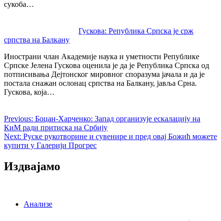
сукоба…
Гускова: Република Српска је срж
српства на Балкану
Инострани члан Академије наука и уметности Републике
Српске Јелена Гускова оценила је да је Република Српска од
потписивања Дејтонског мировног споразума јачала и да је
постала снажан ослонац српства на Балкану, јавља Срна.
Гускова, која…
Previous:
Боцан-Харченко: Запад организује ескалацију на
КиМ ради притиска на Србију
Next:
Руске рукотворине и сувенире и пред овај Божић можете
купити у Галерији Прогрес
Издвајамо
Анализе