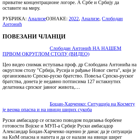
приватне концентрационе логоре. А Србе и Србију да
оставите на миру.
РУБРИКА:
Анализе
ОЗНАКЕ:
2022
,
Анализе
,
Слободан
Антонић
ПОВЕЗАНИ ЧЛАНЦИ
Post
Слободан Антонић НА НАШЕМ
ПРВОМ ОКРУГЛОМ СТОЛУ (ВИДЕО)
navigation
Цео видео снимак иступања проф. др Слободана Антонића на
округлом столу "Србија, Русија и рађање Новог света", који је
организовало Српско-руско братство. Повеља Српско-руског
братства, донета је недавно потписима 127 истакнутих
делатника српског јавног живота,…
Боцан-Харченко: Ситуација на Космету
је веома опасна и на ивици ширих сукоба
Руски амбасадор ce огласио поводом подизања борбене
готовости Војске и МУП-а Србије Руски амбасадор
Александар Боцан-Харченко оценио је данас да је ситуација
на КиМ опасна и напета и да се налази на ивици ширег