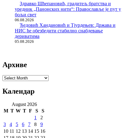
Здравко Шћепановић, градитељ братства и
уредник „Панонских нити“: Православље је пут у
бољи свет
06.08.2026
Ђедовић Хандановић и Тјурдењев: Држава и
НИС ће обезбедити стабилно снабдевање
дериватима
05.08.2026
Архиве
Архиве
Календар
August 2026
M
T
W
T
F
S
S
1
2
3
4
5
6
7
8
9
10
11
12
13
14
15
16
17
18
19
20
21
22
23