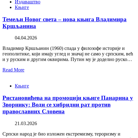
Издаваштво
Књиге
Темељи Новог света – нова књига Владимира
Кршљанина
04.04.2026
Владимир Кршљанин (1960) спада у филозофе историје и
геополитике, који имају углед и значај не само у српским, већ
и у руским и другим оквирима. Путин му је доделио руско…
Read More
Књиге
Ристановићева на промоцији књиге Панарина у
Зворнику: Води се хибридни рат против
православних Словена
21.03.2026
Српски народ је био изложен екстремизму, тероризму и