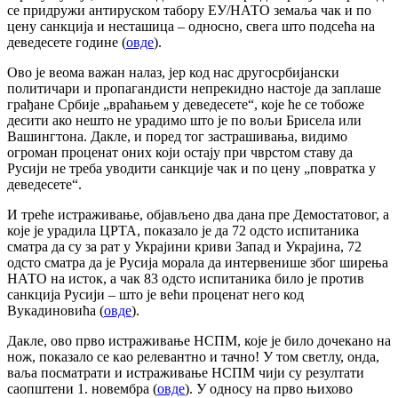
се придружи антируском табору ЕУ/НАТО земаља чак и по
цену санкција и несташица – односно, свега што подсећа на
деведесете године (
овде
).
Ово је веома важан налаз, јер код нас другосрбијански
политичари и пропагандисти непрекидно настоје да заплаше
грађане Србије „враћањем у деведесете“, које ће се тобоже
десити ако нешто не урадимо што је по вољи Брисела или
Вашингтона. Дакле, и поред тог застрашивања, видимо
огроман проценат оних који остају при чврстом ставу да
Русији не треба уводити санкције чак и по цену „повратка у
деведесете“.
И треће истраживање, објављено два дана пре Демостатовог, а
које је урадила ЦРТА, показало је да 72 одсто испитаника
сматра да су за рат у Украјини криви Запад и Украјина, 72
одсто сматра да је Русија морала да интервенише због ширења
НАТО на исток, а чак 83 одсто испитаника било је против
санкција Русији – што је већи проценат него код
Вукадиновића (
овде
).
Дакле, ово прво истраживање НСПМ, које је било дочекано на
нож, показало се као релевантно и тачно! У том светлу, онда,
ваља посматрати и истраживање НСПМ чији су резултати
саопштени 1. новембра (
овде
). У односу на прво њихово