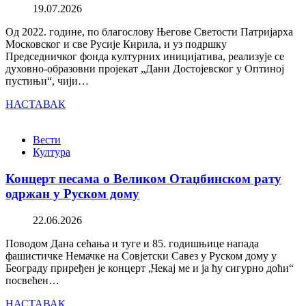
19.07.2026
Од 2022. године, по благослову Његове Светости Патријарха
Московског и све Русије Кирила, и уз подршку
Председничког фонда културних иницијатива, реализује се
духовно-образовни пројекат „Дани Достојевског у Оптиној
пустињи“, чији…
НАСТАВАК
Вести
Култура
Концерт песама о Великом Отаџбинском рату
одржан у Руском дому
22.06.2026
Поводом Дана сећања и туге и 85. годишњице напада
фашистичке Немачке на Совјетски Савез у Руском дому у
Београду приређен је концерт „Чекај ме и ја ћу сигурно доћи“
посвећен…
НАСТАВАК