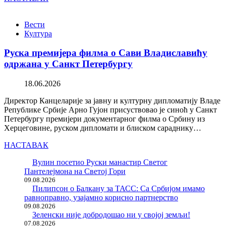
Вести
Култура
Руска премијера филма о Сави Владиславићу
одржана у Санкт Петербургу
18.06.2026
Директор Канцеларије за јавну и културну дипломатију Владе
Републике Србије Арно Гујон присуствовао је синоћ у Санкт
Петербургу премијери документарног филма о Србину из
Херцеговине, руском дипломати и блиском сараднику…
НАСТАВАК
Вулин посетио Руски манастир Светог
Пантелејмона на Светој Гори
09.08.2026
Пилипсон о Балкану за ТАСС: Са Србијом имамо
равноправно, узајамно корисно партнерство
09.08.2026
Зеленски није добродошао ни у својој земљи!
07.08.2026