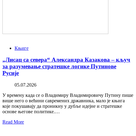
Књиге
„Лисац са севера“ Александра Казакова – кључ
за разумевање стратешке логике Путинове
Русије
05.07.2026
У времену када се о Владимиру Владимировичу Путину пише
више него о већини савремених државника, мало је књига
које покушавају да проникну у дубље идејне и стратешке
основе његове политике.…
Read More