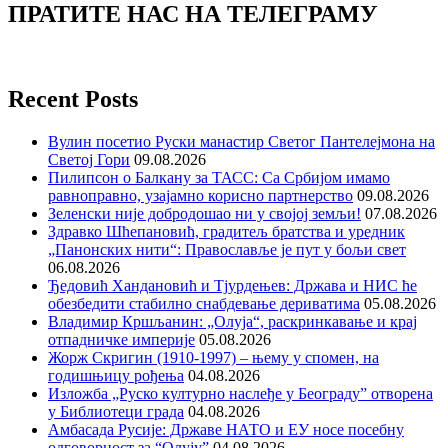
ПРАТИТЕ НАС НА ТЕЛЕГРАМУ
Recent Posts
Вулин посетио Руски манастир Светог Пантелејмона на
Светој Гори
09.08.2026
Пилипсон о Балкану за ТАСС: Са Србијом имамо
равноправно, узајамно корисно партнерство
09.08.2026
Зеленски није добродошао ни у својој земљи!
07.08.2026
Здравко Шћепановић, градитељ братства и уредник
„Панонских нити“: Православље је пут у бољи свет
06.08.2026
Ђедовић Хандановић и Тјурдењев: Држава и НИС ће
обезбедити стабилно снабдевање дериватима
05.08.2026
Владимир Кршљанин: „Олуја“, раскринкавање и крај
отпадничке империје
05.08.2026
Жорж Скригин (1910-1997) – њему у спомен, на
годишњицу рођења
04.08.2026
Изложба „Руско културно наслеђе у Београду” отворена
у Библиотеци града
04.08.2026
Амбасада Русије: Државе НАТО и ЕУ носе посебну
одговорност за “Олују”
04.08.2026