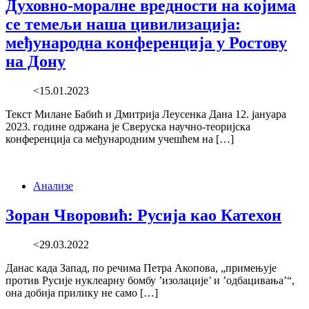
Духовно-моралне вредности на којима
се темељи наша цивилизација:
међународна конференција у Ростову
на Дону
<15.01.2023
Текст Милане Бабић и Дмитрија Леусенка Дана 12. јануара
2023. године одржана је Сверуска научно-теоријска
конференција са међународним учешћем на […]
Анализе
Зоран Чворовић: Русија као Катехон
<29.03.2022
Данас када Запад, по речима Петра Акопова, „примењује
против Русије нуклеарну бомбу ’изолације’ и ’одбацивања’“,
она добија прилику не само […]