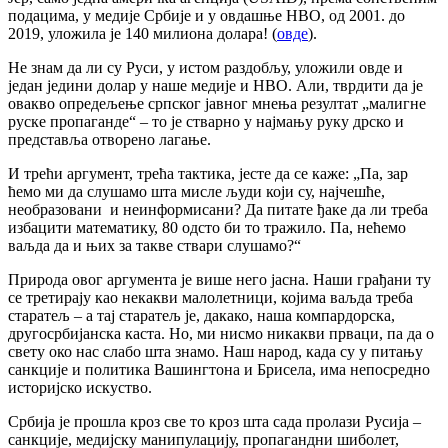
подацима, у медије Србије и у овдашње НВО, од 2001. до
2019, уложила је 140 милиона долара! (
овде
).
Не знам да ли су Руси, у истом раздобљу, уложили овде и
један једини долар у наше медије и НВО. Али, тврдити да је
овакво опредељење српског јавног мнења резултат „малигне
руске пропаганде“ – то је стварно у најмању руку дрско и
представља отворено лагање.
И трећи аргумент, трећа тактика, јесте да се каже: „Па, зар
ћемо ми да слушамо шта мисле људи који су, најчешће,
необразовани и неинформисани? Да питате ђаке да ли треба
избацити математику, 80 одсто би то тражило. Па, нећемо
ваљда да и њих за такве ствари слушамо?“
Природа овог аргумента је више него јасна. Наши грађани ту
се третирају као некакви малолетници, којима ваљда треба
старатељ – а тај старатељ је, дакако, наша компардорска,
другосрбијанска каста. Но, ми нисмо никакви прваци, па да о
свету око нас слабо шта знамо. Наш народ, када су у питању
санкције и политика Вашингтона и Брисела, има непосредно
историјско искуство.
Србија је прошла кроз све то кроз шта сада пролази Русија –
санкције, медијску манипулацију, пропагандни шиболет,