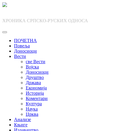
Skip
to
content
ХРОНИКА СРПСКО-РУСКИХ ОДНОСА
ПОЧЕТНА
Повеља
Доносиоци
Вести
све Вести
Војска
Доносиоци
Друштво
Држава
Економија
Историја
Коментари
Култура
Наука
Црква
Анализе
Књиге
Издаваштво