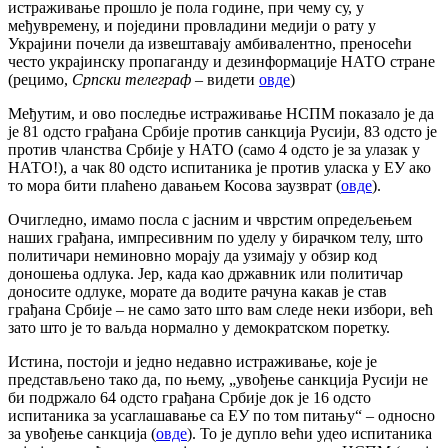
истраживање прошло је пола године, при чему су, у
међувремену, и поједини провладини медији о рату у
Украјини почели да извештавају амбивалентно, преносећи
често украјинску пропаганду и дезинформације НАТО стране
(рецимо,
Српски телеграф
– видети
овде
)
Међутим, и ово последње истраживање НСПМ показало је да
је 81 одсто грађана Србије против санкција Русији, 83 одсто је
против чланства Србије у НАТО (само 4 одсто је за улазак у
НАТО!), а чак 80 одсто испитаника је против уласка у ЕУ ако
то мора бити плаћено давањем Косова заузврат (
овде
).
Очигледно, имамо посла с јасним и чврстим опредељењем
наших грађана, импресивним по уделу у бирачком телу, што
политичари неминовно морају да узимају у обзир код
доношења одлука. Јер, када као државник или политичар
доносите одлуке, морате да водите рачуна какав је став
грађана Србије – не само зато што вам следе неки избори, већ
зато што је то ваљда нормално у демократском поретку.
Истина, постоји и једно недавно истраживање, које је
представљено тако да, по њему, „увођење санкција Русији не
би подржало 64 одсто грађана Србије док је 16 одсто
испитаника за усаглашавање са ЕУ по том питању“ – односно
за увођење санкција (
овде
). То је дупло већи удео испитаника