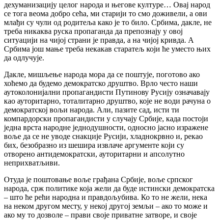
дехуманизацију целог народа и његове културе… Овај народ
се тога веома добро сећа, ми старији то смо доживели, а ови
млађи су чули од родитеља како је то било. Србима, дакле, не
треба никаква руска пропаганда да препознају у овој
ситуацији на чијој страни је правда, а на чијој кривда. А
Србима још мање треба некакав старатељ који ће уместо њих
да одлучује.
Дакле, мишљење народа мора да се поштује, поготово ако
хоћемо да будемо демократско друштво. Врло често наши
аутоколонијални пропагандисти Путинову Русију означавају
као ауторитарно, тоталитарно друштво, које не води рачуна о
демократској вољи народа. Али, пазите сад, исти ти
компардорски пропагандисти у случају Србије, када постоји
једна врста народне једнодушности, односно јасно изражене
воље да се не уводе снакције Русији, хладнокрвно и, рекао
бих, безобразно из шешира извлаче аргументе који су
отворено антидемократски, ауторитарни и апсолутно
неприхватљиви.
Отуда је поштовање воље грађана Србије, воље српског
народа, срж политике која жели да буде истински демократска
– што ће рећи народна и правдољубива. Ко то не жели, нека
на неком другом месту, у некој другој земљи – ако то може и
ако му то дозволе – прави своје приватне затворе, и своје