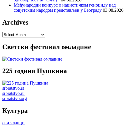
Међународни конкурс о нацистичком геноциду над
совјетским народом представљен у Београду
03.08.2026
Archives
Archives
Светски фестивал омладине
225 година Пушкина
srbratstvo.rs
srbratstvo.ru
srbratstvo.org
Култура
сви чланци