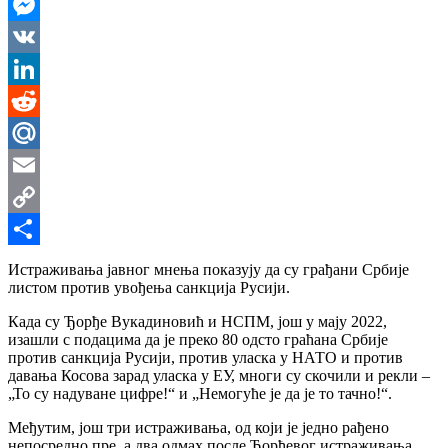
WhatsApp
Messenger
VK
LinkedIn
Reddit
Mail.Ru
Email
Copy
Link
Share
Истраживања јавног мнења показују да су грађани Србије
листом против увођења санкција Русији.
Када су Ђорђе Вукадиновић и НСПМ, још у мају 2022,
изашли с подацима да је преко 80 одсто граћана Србије
против санкција Русији, против уласка у НАТО и против
давања Косова зарад уласка у ЕУ, многи су скочили и рекли –
„То су надуване цифре!“ и „Немогуће је да је то тачно!“.
Међутим, још три истраживања, од који је једно рађено
непосредно пре, а два одмах после Ђорђевог истраживања