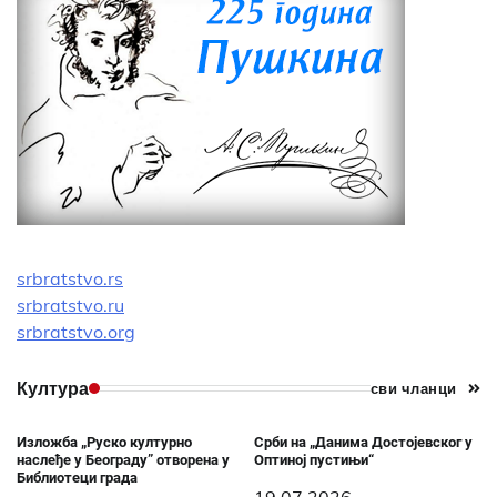
srbratstvo.rs
srbratstvo.ru
srbratstvo.org
Култура
сви чланци
Изложба „Руско културно
Срби на „Данима Достојевског у
наслеђе у Београду” отворена у
Оптиној пустињи“
Библиотеци града
19.07.2026