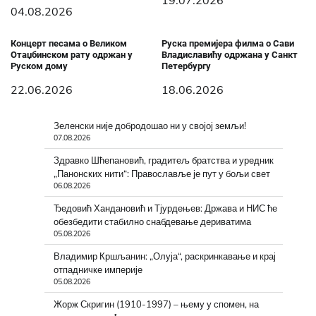
04.08.2026
Концерт песама о Великом
Руска премијера филма о Сави
Отаџбинском рату одржан у
Владиславићу одржана у Санкт
Руском дому
Петербургу
22.06.2026
18.06.2026
Зеленски није добродошао ни у својој земљи!
07.08.2026
Здравко Шћепановић, градитељ братства и уредник
„Панонских нити“: Православље је пут у бољи свет
06.08.2026
Ђедовић Хандановић и Тјурдењев: Држава и НИС ће
обезбедити стабилно снабдевање дериватима
05.08.2026
Владимир Кршљанин: „Олуја“, раскринкавање и крај
отпадничке империје
05.08.2026
Жорж Скригин (1910-1997) – њему у спомен, на