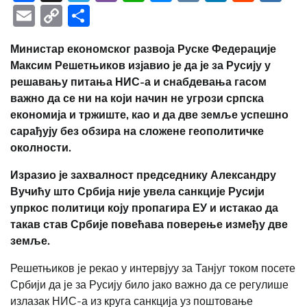
Email
Copy
Share
Link
Министар економског развоја Руске Федерације
Максим Решетњиков
изјавио је да је за Русију у
решавању питања НИС-а и снабдевања гасом
важно да се ни на који начин не угрози српска
економија и тржиште, као и да две земље успешно
сарађују без обзира на сложене геополитичке
околности.
Изразио је захвалност председнику Александру
Вучићу што Србија није увела санкције Русији
упркос политици коју пропагира ЕУ и истакао да
такав став Србије повећава поверење између две
земље.
Решетњиков је рекао у интервјуу за Танјуг током посете
Србији да је за Русију било јако важно да се регулише
излазак НИС-а из круга санкција уз поштовање