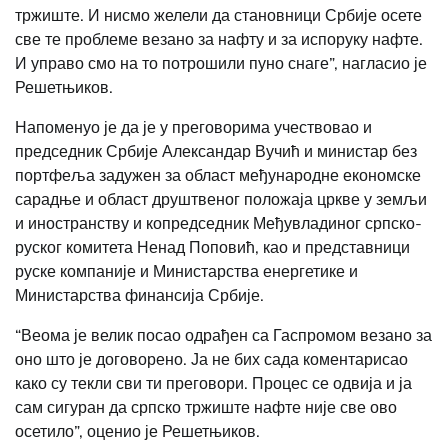
тржиште. И нисмо желели да становници Србије осете
све те проблеме везано за нафту и за испоруку нафте.
И управо смо на то потрошили пуно снаге”, нагласио је
Решетњиков.
Напоменуо је да је у преговорима учествовао и
председник Србије Александар Вучић и министар без
портфеља задужен за област међународне економске
сарадње и област друштвеног положаја цркве у земљи
и иностранству и копредседник Међувладиног српско-
руског комитета Ненад Поповић, као и представници
руске компаније и Министарства енергетике и
Министарства финансија Србије.
“Веома је велик посао одрађен са Гаспромом везано за
оно што је договорено. Ја не бих сада коментарисао
како су текли сви ти преговори. Процес се одвија и ја
сам сигуран да српско тржиште нафте није све ово
осетило”, оценио је Решетњиков.