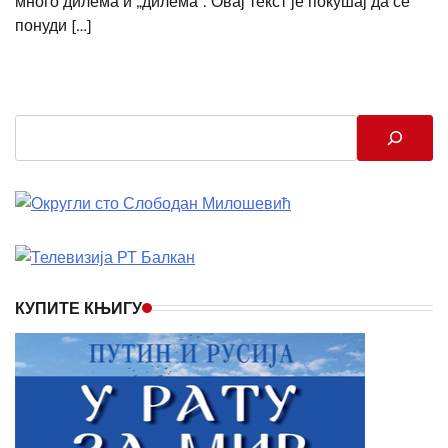
много дилема и „дилема”. Овај текст је покушај да се
понуди […]
Search
КУПИТЕ КЊИГУ