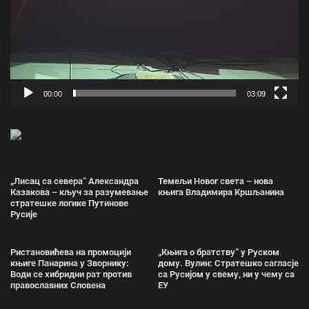
00:00
03:09
„Лисац са севера“ Александра
Темељи Новог света – нова
Казакова – кључ за разумевање
књига Владимира Кршљанина
стратешке логике Путинове
Русије
Ристановићева на промоцији
„Књига о братству“ у Руском
књиге Панарина у Зворнику:
дому. Вулин: Стратешко сагласје
Води се хибридни рат против
са Русијом у свему, ни у чему са
православних Словена
ЕУ