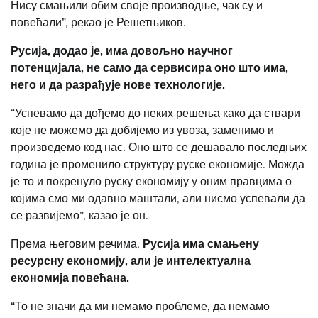
Нису смањили обим своје производње, чак су и
повећали”, рекао је Решетњиков.
Русија, додао је, има довољно научног
потенцијала, не само да сервисира оно што има,
него и да разрађује нове технологије.
“Успевамо да дођемо до неких решења како да ствари
које не можемо да добијемо из увоза, заменимо и
произведемо код нас. Оно што се дешавало последњих
година је променило структуру руске економије. Можда
је то и покренуло руску економију у оним правцима о
којима смо ми одавно маштали, али нисмо успевали да
се развијемо”, казао је он.
Према његовим речима,
Русија има смањену
ресурсну економију, али је интелектуална
економија повећана.
“То не значи да ми немамо проблеме, да немамо