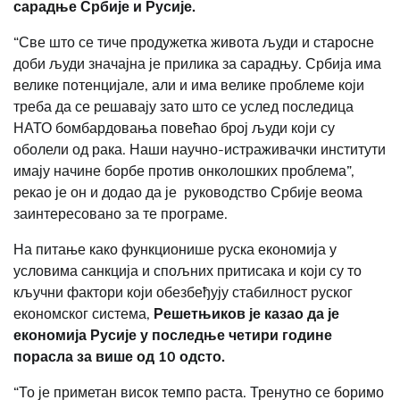
сарадње Србије и Русије.
“Све што се тиче продужетка живота људи и старосне
доби људи значајна је прилика за сарадњу. Србија има
велике потенцијале, али и има велике проблеме који
треба да се решавају зато што се услед последица
НАТО бомбардовања повећао број људи који су
оболели од рака. Наши научно-истраживачки институти
имају начине борбе против онколошких проблема”,
рекао је он и додао да је руководство Србије веома
заинтересовано за те програме.
На питање како функционише руска економија у
условима санкција и спољних притисака и који су то
кључни фактори који обезбеђују стабилност руског
економског система,
Решетњиков је казао да је
економија Русије у последње четири године
порасла за више од 10 одсто.
“То је приметан висок темпо раста. Тренутно се боримо