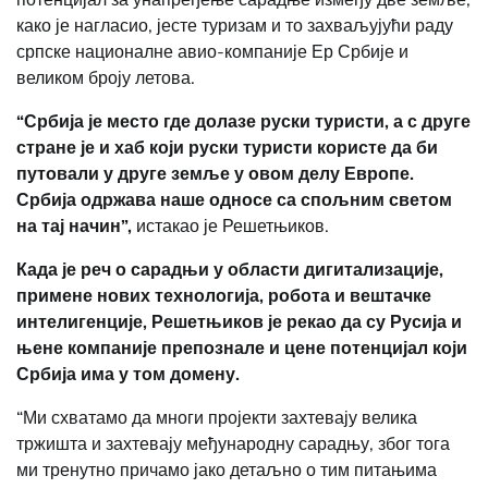
како је нагласио, јесте туризам и то захваљујући раду
српске националне авио-компаније Ер Србије и
великом броју летова.
“Србија је место где долазе руски туристи, а с друге
стране је и хаб који руски туристи користе да би
путовали у друге земље у овом делу Европе.
Србија одржава наше односе са спољним светом
на тај начин”,
истакао је Решетњиков.
Када је реч о сарадњи у области дигитализације,
примене нових технологија, робота и вештачке
интелигенције, Решетњиков је рекао да су Русија и
њене компаније препознале и цене потенцијал који
Србија има у том домену.
“Ми схватамо да многи пројекти захтевају велика
тржишта и захтевају међународну сарадњу, због тога
ми тренутно причамо јако детаљно о тим питањима