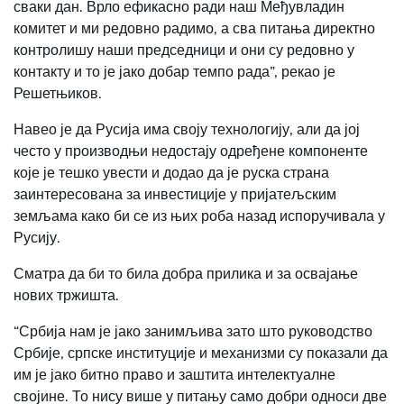
сваки дан. Врло ефикасно ради наш Међувладин
комитет и ми редовно радимо, а сва питања директно
контролишу наши председници и они су редовно у
контакту и то је јако добар темпо рада”, рекао је
Решетњиков.
Навео је да Русија има своју технологију, али да јој
често у производњи недостају одређене компоненте
које је тешко увести и додао да је руска страна
заинтересована за инвестиције у пријатељским
земљама како би се из њих роба назад испоручивала у
Русију.
Сматра да би то била добра прилика и за освајање
нових тржишта.
“Србија нам је јако занимљива зато што руководство
Србије, српске институције и механизми су показали да
им је јако битно право и заштита интелектуалне
својине. То нису више у питању само добри односи две