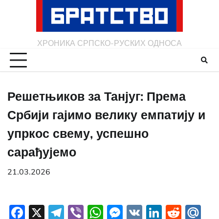
Skip
to
content
ХРОНИКА СРПСКО-РУСКИХ ОДНОСА
Решетњиков за Танјуг: Према
Србији гајимо велику емпатију и
упркос свему, успешно
сарађујемо
21.03.2026
Facebook
X
Telegram
Viber
WhatsApp
Messenger
VK
LinkedI
Redd
Ma