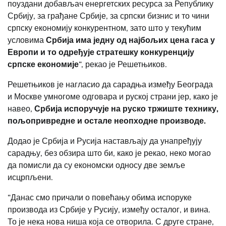
поуздани добављач енергетских ресурса за Републику
Србију, за грађане Србије, за српски бизнис и то чини
српску економију конкурентном, зато што у текућим
условима
Србија има једну од најбољих цена гаса у
Европи и то одређује стратешку конкуренцију
српске економије
“, рекао је Решетњиков.
Решетњиков је нагласио да сарадња између Београда
и Москве умногоме одговара и руској страни јер, како је
навео,
Србија испоручује на руско тржиште технику,
пољопривредне и остале неопходне производе.
Додао је Србија и Русија настављају да унапређују
сарадњу, без обзира што би, како је рекао, неко могао
да помисли да су економски односу две земље
исцрпљени.
“Данас смо причали о повећању обима испоруке
производа из Србије у Русију, између осталог, и вина.
То је нека нова ниша која се отворила. С друге стране,