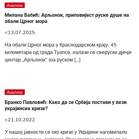
Анализе
Милана Бабић: Арљонок, приповијест руске душе на
обали Црног мора
<13.07.2025
На обали Црног мора у Краснодарском крају, 45
километара од града Туапсе, налази се сверуски дјечји
центар „Арљонок“ (на руском […]
Анализе
Бранко Павловић: Како да се Србија постави у вези
украјинске кризе?
<21.10.2022
У нашој јавности се око кризе у Украјини нагомилало