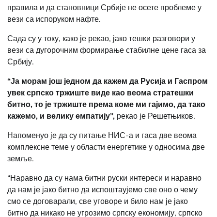
правила и да становници Србије не осете проблеме у
вези са испоруком нафте.
Сада су у току, како је рекао, јако тешки разговори у
вези са дугорочним формирање стабилне цене гаса за
Србију.
“Ја морам још једном да кажем да Русија и Гаспром
увек српско тржиште виде као веома стратешки
битно, то је тржиште према коме ми гајимо, да тако
кажемо, и велику емпатију”,
рекао је Решетњиков.
Напоменуо је да су питање НИС-а и гаса две веома
комплексне теме у области енергетике у односима две
земље.
“Наравно да су нама битни руски интереси и наравно
да нам је јако битно да испоштаујемо све оно о чему
смо се договарали, све уговоре и било нам је јако
битно да никако не угрозимо српску економију, српско