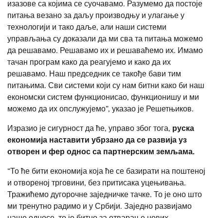
изазове са којима се суочавамо. Разумемо да постоје
питања везано за даљу производњу и улагање у
технологији и тако даље, али наши системи
управљања су доказали да ми сва та питања можемо
да решавамо. Решавамо их и решаваћемо их. Имамо
тачан програм како да реагујемо и како да их
решавамо. Наш председник се такође бави тим
питањима. Сви системи који су нам битни како би наш
економски систем функционисао, функционишу и ми
можемо да их опслужујемо”, указао је Решетњиков.
Изразио је сигурност да ће, управо због тога,
руска
економија наставити убрзано да се развија уз
отворен и фер однос са партнерским земљама.
“То ће бити економија која ће се базирати на поштеној
и отвореној трговини, без притисака уцењивања.
Тражићемо дугорочне заједничке тачке. То је оно што
ми тренутно радимо и у Србији. Заједно развијамо
наше односе, то је битно за отварање нових