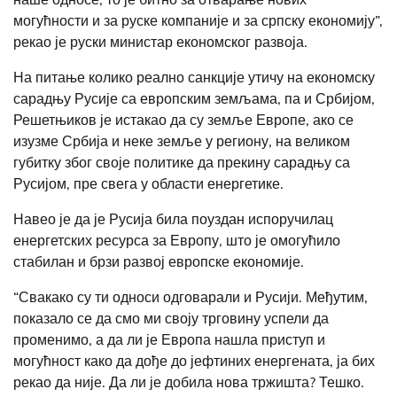
могућности и за руске компаније и за српску економију”,
рекао је руски министар економског развоја.
На питање колико реално санкције утичу на економску
сарадњу Русије са европским земљама, па и Србијом,
Решетњиков је истакао да су земље Европе, ако се
изузме Србија и неке земље у региону, на великом
губитку због своје политике да прекину сарадњу са
Русијом, пре свега у области енергетике.
Навео је да је Русија била поуздан испоручилац
енергетских ресурса за Европу, што је омогућило
стабилан и брзи развој европске економије.
“Свакако су ти односи одговарали и Русији. Међутим,
показало се да смо ми своју трговину успели да
променимо, а да ли је Европа нашла приступ и
могућност како да дође до јефтиних енергената, ја бих
рекао да није. Да ли је добила нова тржишта? Тешко.