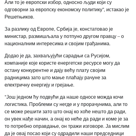
Али то је европски избор, односно људи који су
одговорни за европску економску политику”, истакао је
Решетњиков.
За разлику од Европе, Србија је, констатовао је
министар, размишљала у потпуно другом правцу – о
националним интересима и својим грађанима.
Додао је да, захваљујући сарадњи са Русијом,
компаније које користе енергетске ресурсе могу да
остану конкурентне и дају већу плату својим
радницима зато што мање плаћају рачуне за
електричну енергију и грејање.
“Још једном ћу подвући да наше односе можда кочи
логистика. Проблеми су негде и у прорачунима, али то
се може решити зато што онај ко хоће нешто да ради,
он увек нађе начин, а онај ко неће да ради и коме је за
то потребно оправдање, он тражи изговоре. Ја мислим
да је овај посао који су одрадили наши председници