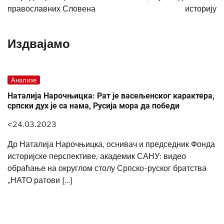
православних Словена
историју
Издвајамо
Анализе
Наталија Нарочњицка: Рат је васељенског карактера,
српски дух је са нама, Русија мора да победи
<24.03.2023
Др Наталија Нарочњицка, оснивач и председник Фонда
историјске перспективе, академик САНУ: видео
обраћање на округлом столу Српско-руског братства
„НАТО ратови […]