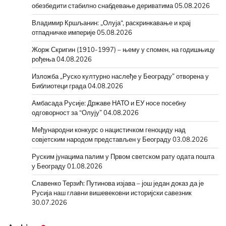
обезбедити стабилно снабдевање дериватима
05.08.2026
Владимир Кршљанин: „Олуја“, раскринкавање и крај
отпадничке империје
05.08.2026
Жорж Скригин (1910-1997) – њему у спомен, на годишњицу
рођења
04.08.2026
Изложба „Руско културно наслеђе у Београду” отворена у
Библиотеци града
04.08.2026
Амбасада Русије: Државе НАТО и ЕУ носе посебну
одговорност за “Олују”
04.08.2026
Међународни конкурс о нацистичком геноциду над
совјетским народом представљен у Београду
03.08.2026
Руским јунацима палим у Првом светском рату одата пошта
у Београду
01.08.2026
Славенко Терзић: Путинова изјава – још један доказ да је
Русија наш главни вишевековни историјски савезник
30.07.2026