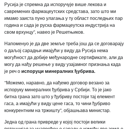
Русија је спремна да испоручује више лекова и
савремених фармацеутских средстава, зато што ми
имамо заиста пуно улагања у ту област последњих пар
година и сада је руска фармацеутска индустрија на
свом врхунцу”, навео је Решетњиков.
Напоменуо је да две земље треба још да се договарају
о даљој сарадњи имајући у виду да Русија нема
могућност да добије међународне сертификате, али да
могу да нађу решење у виду узајамног признања када
је реч о
испоруци минералних ђубрива.
“Можемо, наравно, да нађемо договор везано за
испоруку минералних ђубрива у Србији. То је јако
битна грана зато што у ђубриву постоји тај елемент
гаса, а имајући у виду цене гаса, то чини ђубриво
конкурентним на тржишту”, објашњава министар.
Једна од грана привреде у којој постоји велики
потенцијал за унапређење сарадње између две земље,