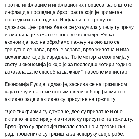
против инфлације и инфлационих процеса, зато што је
инфлација последица брзог раста који је приметан
последњих пар година. Инфлација је тренутно
одржива. Централна банка се укључила у целу ту причу
и смањила је каматне стопе у економији. Руска
економија, ако не обраћамо пажњу на оно што се
тренутно дешава, врло је здрава, врло животна и има
механизме које је израдила. То је четврта економија у
свету и економија је која је за последње четири године
доказала да је способна да живи”, навео је министар.
Економија Русије, додао је, заснива се на тржишном
карактеру и на томе што има велики број фирми које
активно раде и активно су присутне на тржишту.
“Део тих фирми су државне, део су приватне и оне
активно инвестирају и активно су присутне на тржишту.
Врло брзо су преоријентисале спољно и трговински
рад, промениле су тржишта за испоруку своје робе.