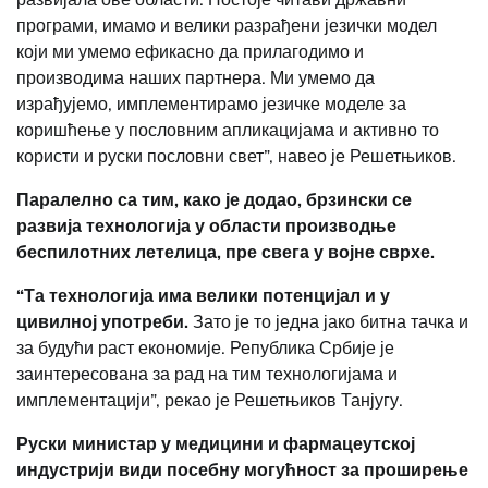
програми, имамо и велики разрађени језички модел
који ми умемо ефикасно да прилагодимо и
производима наших партнера. Ми умемо да
израђујемо, имплементирамо језичке моделе за
коришћење у пословним апликацијама и активно то
користи и руски пословни свет”, навео је Решетњиков.
Паралелно са тим, како је додао, брзински се
развија технологија у области производње
беспилотних летелица, пре свега у војне сврхе.
“Та технологија има велики потенцијал и у
цивилној употреби.
Зато је то једна јако битна тачка и
за будући раст економије. Република Србије је
заинтересована за рад на тим технологијама и
имплементацији”, рекао је Решетњиков Танјугу.
Руски министар у медицини и фармацеутској
индустрији види посебну могућност за проширење