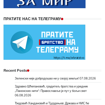
ПРАТИТЕ НАС НА ТЕЛЕГРАМУ
Recent Posts
Зеленски није добродошао ни у својој земљи!
07.08.2026
Здравко Шћепановић, градитељ братства и уредник
„Панонских нити“: Православље је пут у бољи свет
06.08.2026
Ђедовић Хандановић и Тјурдењев: Држава и НИС ће