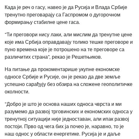
Када је реч о гасу, навео је да Русија и Влада Србије
тренутно преговарају са Гаспромом о дугорочном
формирању стабилне цене гаса.
“Ти преговори нису лаки, али мислим да тренутне цене
које има Србија оправдавају толико тешке преговоре и
пуно времена које је потрошено на те преговоре са
различитих страна”, рекао је Решетњиков.
На питање да прокоментарише укупне економске
односе Србије и Русије, он је рекао да две земље
успешно сарађују без обзира на сложене геополитичке
околности.
“Добро је што је основа наших односа чврста и ми
разумемо да развој трговинских и економских односа у
тренутној ситуацији није једноставан, али ипак развој
постоји. Прво од чега бих ја почео је, наравно, то је
наш однос у области енергетике. Русија је и даље