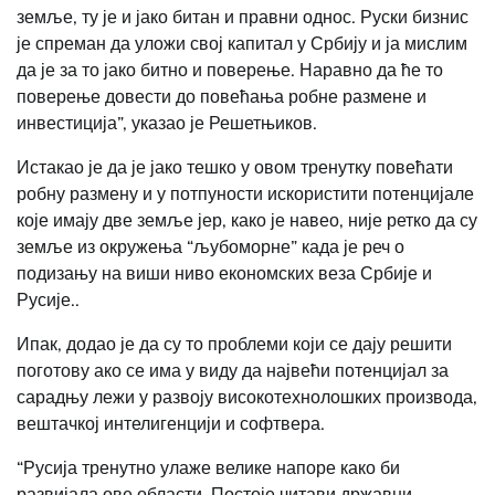
земље, ту је и јако битан и правни однос. Руски бизнис
је спреман да уложи свој капитал у Србију и ја мислим
да је за то јако битно и поверење. Наравно да ће то
поверење довести до повећања робне размене и
инвестиција”, указао је Решетњиков.
Истакао је да је јако тешко у овом тренутку повећати
робну размену и у потпуности искористити потенцијале
које имају две земље јер, како је навео, није ретко да су
земље из окружења “љубоморне” када је реч о
подизању на виши ниво економских веза Србије и
Русије..
Ипак, додао је да су то проблеми који се дају решити
поготову ако се има у виду да највећи потенцијал за
сарадњу лежи у развоју високотехнолошких производа,
вештачкој интелигенцији и софтвера.
“Русија тренутно улаже велике напоре како би
развијала ове области. Постоје читави државни