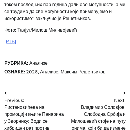
током последњих пар година дали ове могућности, а ми
се трудимо да све могућности које примећујемо и
искористимо”, закључио је Решетњиков.
Фото: Танјуг/Милош Миливојевић
[РТВ]
РУБРИКА:
Анализе
ОЗНАКЕ:
2026
,
Анализе
,
Максим Решетњиков
Post
Previous:
Next:
navigation
Ристановићева на
Владимир Соловјов:
промоцији књиге Панарина
Слободна Србија и
у Зворнику: Води се
Милошевић стоје на путу
хибридни рат против
онима, који би да измене