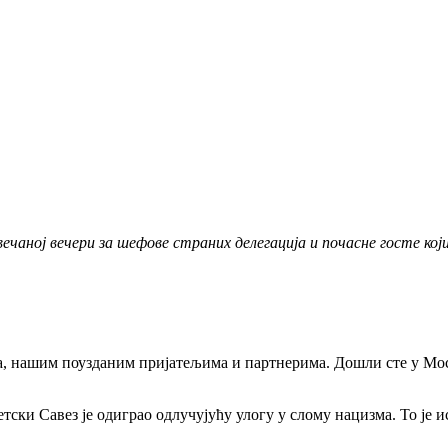
аној вечери за шефове страних делегација и почасне госте кој
ма, нашим поузданим пријатељима и партнерима. Дошли сте у Мос
тски Савез је одиграо одлучујућу улогу у слому нацизма. То је 