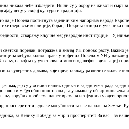
на никада неће избледети. Ишли су у борбу на живот и смрт за св
дгајају децу у својој култури и традицији.
и то да је Победа постигнута заједничким напорима народа Евро
тихитлеровске коалиције, бораца Покрета отпора и учесника на
езбедности, стварању кључне међународне институције – Уједиње
и светски поредак, потражња и значај УН поново расту. Важно је
инципа међународног права утврђених Повељом УН у њиховој це
ању, на којем су учествовали многи од шефова делегација при
них суверених држава, које представљају различите моделе поли
с јачима, јер су у основи наших односа и заједничког рада заједн
договор и међусобно поштовање, за узимање у обзир мишљења и и
вању горућих проблема нашег времена и заједничку одговорност 
, просперитет и једнаке могућности за све народе на Земљи. Рус
дника, за Велику Победу, за мир и просперитет! За вас – за наш