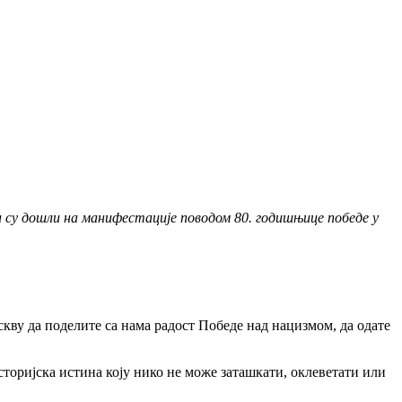
и су дошли на манифестације поводом 80. годишњице победе у
кву да поделите са нама радост Победе над нацизмом, да одате
историјска истина коју нико не може заташкати, оклеветати или