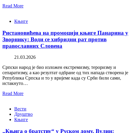
Read More
Књиге
Ристановићева на промоцији књиге Панарина у
Зворнику: Води се хибридни рат против
православних Словена
21.03.2026
Српски народ је био изложен екстремизму, тероризму и
сепаратизму, а као резултат одбране од тих напада створена је
Република Српска и то у вријеме када су Срби били сами,
истакнуто…
Read More
Вести
Друштво
Књиге
„Књига о братству“ у Руском дому. Вулин: