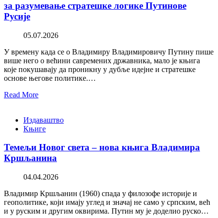
за разумевање стратешке логике Путинове
Русије
05.07.2026
У времену када се о Владимиру Владимировичу Путину пише
више него о већини савремених државника, мало је књига
које покушавају да проникну у дубље идејне и стратешке
основе његове политике.…
Read More
Издаваштво
Књиге
Темељи Новог света – нова књига Владимира
Кршљанина
04.04.2026
Владимир Кршљанин (1960) спада у филозофе историје и
геополитике, који имају углед и значај не само у српским, већ
и у руским и другим оквирима. Путин му је доделио руско…