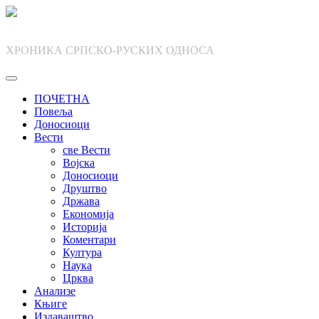
Skip
to
content
ХРОНИКА СРПСКО-РУСКИХ ОДНОСА
ПОЧЕТНА
Повеља
Доносиоци
Вести
све Вести
Војска
Доносиоци
Друштво
Држава
Економија
Историја
Коментари
Култура
Наука
Црква
Анализе
Књиге
Издаваштво