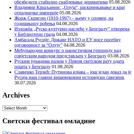
обезбедити стабилно снабдевање дериватима
05.08.2026
Владимир Кршљанин: „Олуја“, раскринкавање и крај
отпадничке империје
05.08.2026
Жорж Скригин (1910-1997) – њему у спомен, на
годишњицу рођења
04.08.2026
Изложба „Руско културно наслеђе у Београду” отворена
у Библиотеци града
04.08.2026
Амбасада Русије: Државе НАТО и ЕУ носе посебну
одговорност за “Олују”
04.08.2026
Међународни конкурс о нацистичком геноциду над
совјетским народом представљен у Београду
03.08.2026
Руским јунацима палим у Првом светском рату одата
пошта у Београду
01.08.2026
Славенко Терзић: Путинова изјава – још један доказ да је
Русија наш главни вишевековни историјски савезник
30.07.2026
Archives
Archives
Светски фестивал омладине