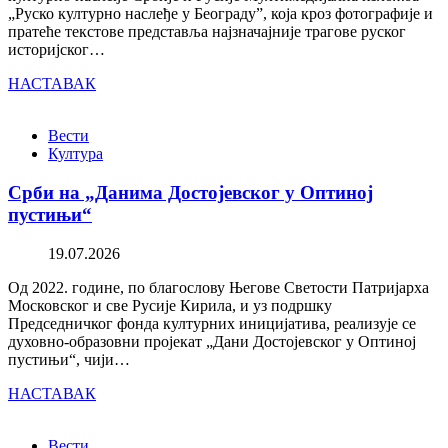
„Руско културно наслеђе у Београду”, која кроз фотографије и
пратеће текстове представља најзначајније трагове руског
историјског…
НАСТАВАК
Вести
Култура
Срби на „Данима Достојевског у Оптиној
пустињи“
19.07.2026
Од 2022. године, по благослову Његове Светости Патријарха
Московског и све Русије Кирила, и уз подршку
Председничког фонда културних иницијатива, реализује се
духовно-образовни пројекат „Дани Достојевског у Оптиној
пустињи“, чији…
НАСТАВАК
Вести