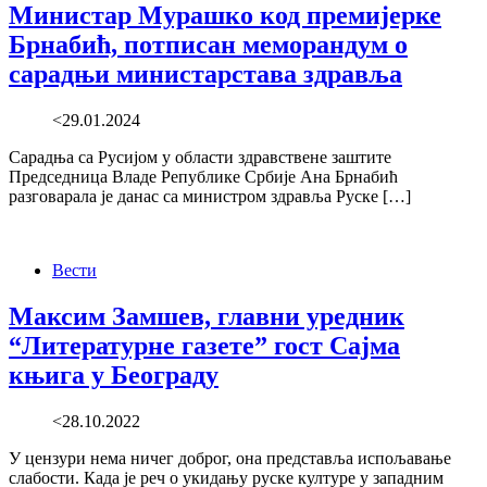
Министар Мурашко код премијерке
Брнабић, потписан меморандум о
сарадњи министарстава здравља
<29.01.2024
Сарадња са Русијом у области здравствене заштите
Председница Владе Републике Србије Ана Брнабић
разговарала је данас са министром здравља Руске […]
Вести
Максим Замшев, главни уредник
“Литературне газете” гост Сајма
књига у Београду
<28.10.2022
У цензури нема ничег доброг, она представља испољавање
слабости. Када је реч о укидању руске културе у западним