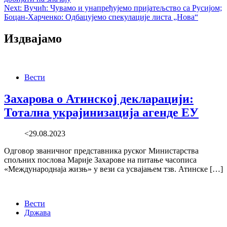
navigation
Next:
Вучић: Чувамо и унапређујемо пријатељство са Русијом;
Боцан-Харченко: Одбацујемо спекулације листа „Нова“
Издвајамо
Вести
Захарова о Атинској декларацији:
Тотална украјинизација агенде ЕУ
<29.08.2023
Одговор званичног представника руског Министарства
спољних послова Марије Захарове на питање часописа
«Международнаја жизњ» у вези са усвајањем тзв. Атинске […]
Вести
Држава