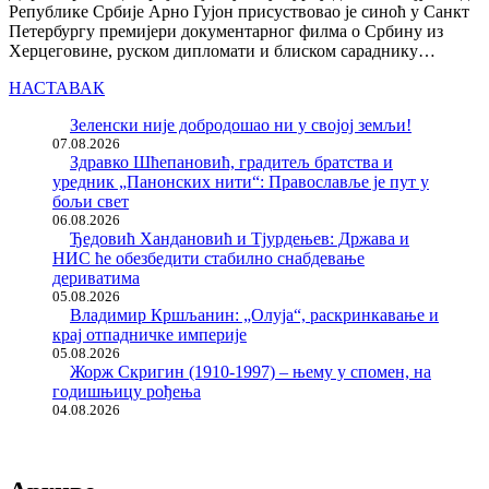
Републике Србије Арно Гујон присуствовао је синоћ у Санкт
Петербургу премијери документарног филма о Србину из
Херцеговине, руском дипломати и блиском сараднику…
НАСТАВАК
Зеленски није добродошао ни у својој земљи!
07.08.2026
Здравко Шћепановић, градитељ братства и
уредник „Панонских нити“: Православље је пут у
бољи свет
06.08.2026
Ђедовић Хандановић и Тјурдењев: Држава и
НИС ће обезбедити стабилно снабдевање
дериватима
05.08.2026
Владимир Кршљанин: „Олуја“, раскринкавање и
крај отпадничке империје
05.08.2026
Жорж Скригин (1910-1997) – њему у спомен, на
годишњицу рођења
04.08.2026