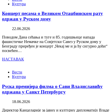
Култура
Концерт песама о Великом Отаџбинском рату
одржан у Руском дому
22.06.2026
Поводом Дана сећања и туге и 85. годишњице напада
фашистичке Немачке на Совјетски Савез у Руском дому у
Београду приређен је концерт „Чекај ме и ја ћу сигурно доћи“
посвећен…
НАСТАВАК
Вести
Култура
Руска премијера филма о Сави Владиславићу
одржана у Санкт Петербургу
18.06.2026
Директор Канцеларије за јавну и културну дипломатију Владе