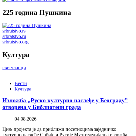
225 година Пушкина
srbratstvo.rs
srbratstvo.ru
srbratstvo.org
Култура
сви чланци
Вести
Култура
Изложба „Руско културно наслеђе у Београду”
отворена у Библиотеци града
04.08.2026
Циљ пројекта је да приближи посетиоцима заједничко
културно наслеђе Србије и Русије Мултимедијална изложба