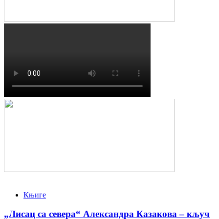
Књиге
„Лисац са севера“ Александра Казакова – кључ