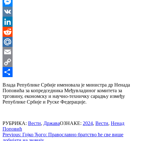
WhatsApp
Messenger
VK
LinkedIn
Reddit
Mail.Ru
Email
Copy
Link
Share
Влада Републике Србије именовала је министра др Ненада
Поповића за копредседника Међувладиног комитета за
трговину, економску и научно-техничку сарадњу између
Републике Србије и Руске Федерације.
РУБРИКА:
Вести
,
Држава
ОЗНАКЕ:
2024
,
Вести
,
Ненад
Поповић
Post
Previous:
Гојко Ђого: Православно братство ће све више
добијати на значају