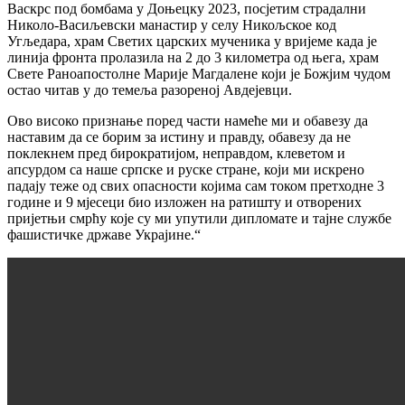
Васкрс под бомбама у Доњецку 2023, посјетим страдални
Николо-Васиљевски манастир у селу Никољское код
Угљедара, храм Светих царских мученика у вријеме када је
линија фронта пролазила на 2 до 3 километра од њега, храм
Свете Раноапостолне Марије Магдалене који је Божјим чудом
остао читав у до темеља разореној Авдејевци.
Ово високо признање поред части намеће ми и обавезу да
наставим да се борим за истину и правду, обавезу да не
поклекнем пред бирократијом, неправдом, клеветом и
апсурдом са наше српске и руске стране, који ми искрено
падају теже од свих опасности којима сам током претходне 3
године и 9 мјесеци био изложен на ратишту и отворених
пријетњи смрћу које су ми упутили дипломате и тајне службе
фашистичке државе Украјине.“