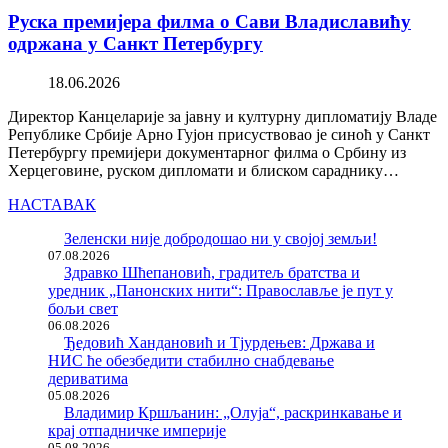
Руска премијера филма о Сави Владиславићу
одржана у Санкт Петербургу
18.06.2026
Директор Канцеларије за јавну и културну дипломатију Владе
Републике Србије Арно Гујон присуствовао је синоћ у Санкт
Петербургу премијери документарног филма о Србину из
Херцеговине, руском дипломати и блиском сараднику…
НАСТАВАК
Зеленски није добродошао ни у својој земљи!
07.08.2026
Здравко Шћепановић, градитељ братства и
уредник „Панонских нити“: Православље је пут у
бољи свет
06.08.2026
Ђедовић Хандановић и Тјурдењев: Држава и
НИС ће обезбедити стабилно снабдевање
дериватима
05.08.2026
Владимир Кршљанин: „Олуја“, раскринкавање и
крај отпадничке империје
05.08.2026