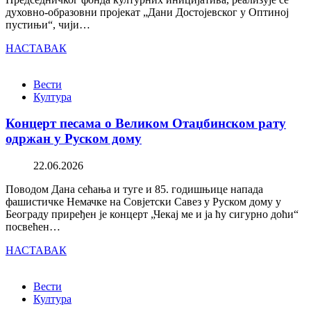
духовно-образовни пројекат „Дани Достојевског у Оптиној
пустињи“, чији…
НАСТАВАК
Вести
Култура
Концерт песама о Великом Отаџбинском рату
одржан у Руском дому
22.06.2026
Поводом Дана сећања и туге и 85. годишњице напада
фашистичке Немачке на Совјетски Савез у Руском дому у
Београду приређен је концерт „Чекај ме и ја ћу сигурно доћи“
посвећен…
НАСТАВАК
Вести
Култура