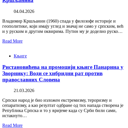
Кршљанина
04.04.2026
Владимир Кршљанин (1960) спада у филозофе историје и
геополитике, који имају углед и значај не само у српским, већ
и у руским и другим оквирима. Путин му је доделио руско…
Read More
Књиге
Ристановићева на промоцији књиге Панарина у
Зворнику: Води се хибридни рат против
православних Словена
21.03.2026
Српски народ је био изложен екстремизму, тероризму и
сепаратизму, а као резултат одбране од тих напада створена је
Република Српска и то у вријеме када су Срби били сами,
истакнуто…
Read More