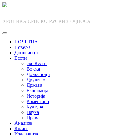
Skip
to
content
ХРОНИКА СРПСКО-РУСКИХ ОДНОСА
ПОЧЕТНА
Повеља
Доносиоци
Вести
све Вести
Војска
Доносиоци
Друштво
Држава
Економија
Историја
Коментари
Култура
Наука
Црква
Анализе
Књиге
Издаваштво