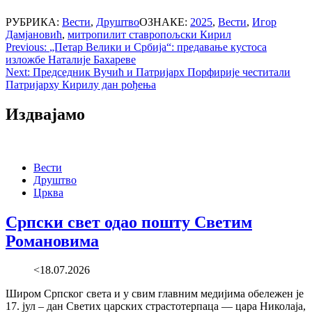
РУБРИКА:
Вести
,
Друштво
ОЗНАКЕ:
2025
,
Вести
,
Игор
Дамјановић
,
митропилит ставропољски Кирил
Post
Previous:
„Петар Велики и Србија“: предавање кустоса
изложбе Наталије Бахареве
navigation
Next:
Председник Вучић и Патријарх Порфирије честитали
Патријарху Кирилу дан рођења
Издвајамо
Вести
Друштво
Црква
Српски свет одао пошту Светим
Романовима
<18.07.2026
Широм Српског света и у свим главним медијима обележен је
17. јул – дан Светих царских страстотерпаца — цара Николаја,