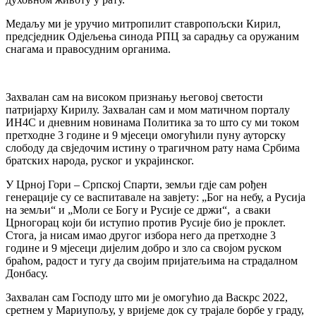
Медаљу ми је уручио митропилит ставропољски Кирил,
предсједник Одјељења синода РПЦ за сарадњу са оружаним
снагама и правосудним органима.
Захвалан сам на високом признању његовој светости
патријарху Кирилу. Захвалан сам и мом матичном порталу
ИН4С и дневним новинама Политика за то што су ми током
претходне 3 године и 9 мјесеци омогућили пуну ауторску
слободу да свједочим истину о трагичном рату нама Србима
братских народа, руског и украјинског.
У Црној Гори – Српској Спарти, земљи гдје сам рођен
генерације су се васпитавале на завјету: „Бог на небу, а Русија
на земљи“ и „Моли се Богу и Русије се држи“, а сваки
Црногорац који би иступио против Русије био је проклет.
Стога, ја нисам имао другог избора него да претходне 3
године и 9 мјесеци дијелим добро и зло са својом руском
браћом, радост и тугу да својим пријатељима на страдалном
Донбасу.
Захвалан сам Господу што ми је омогућио да Васкрс 2022,
сретнем у Мариупољу, у вријеме док су трајале борбе у граду,