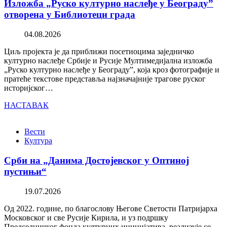
Изложба „Руско културно наслеђе у Београду”
отворена у Библиотеци града
04.08.2026
Циљ пројекта је да приближи посетиоцима заједничко
културно наслеђе Србије и Русије Мултимедијална изложба
„Руско културно наслеђе у Београду”, која кроз фотографије и
пратеће текстове представља најзначајније трагове руског
историјског…
НАСТАВАК
Вести
Култура
Срби на „Данима Достојевског у Оптиној
пустињи“
19.07.2026
Од 2022. године, по благослову Његове Светости Патријарха
Московског и све Русије Кирила, и уз подршку
Председничког фонда културних иницијатива, реализује се