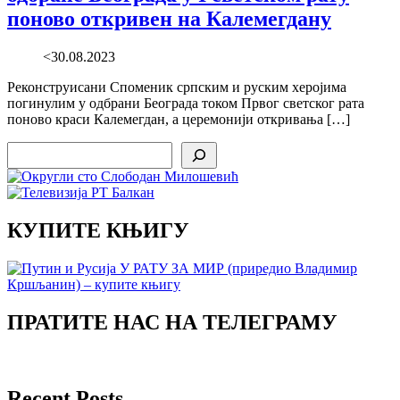
поново откривен на Калемегдану
<30.08.2023
Реконструисани Споменик српским и руским херојима
погинулим у одбрани Београда током Првог светског рата
поново краси Калемегдан, а церемонији откривања […]
Search
КУПИТЕ КЊИГУ
ПРАТИТЕ НАС НА ТЕЛЕГРАМУ
Recent Posts