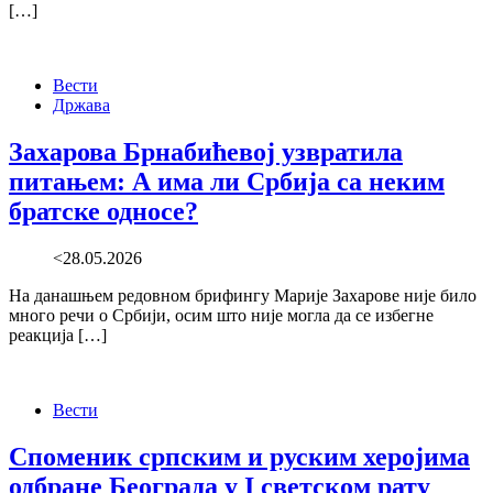
[…]
Вести
Држава
Захарова Брнабићевој узвратила
питањем: А има ли Србија са неким
братске односе?
<28.05.2026
На данашњем редовном брифингу Марије Захарове није било
много речи о Србији, осим што није могла да се избегне
реакција […]
Вести
Споменик српским и руским херојима
одбране Београда у I светском рату