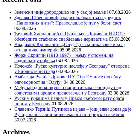
Зеленски није добродошао ни у својој земљи!
07.08.2026
Здравко Шћепановић, градитељ братства и уредник
„Панонских нити“: Православље је пут у бољи свет
06.08.2026
Ђедовић Хандановић и Тјурдењев: Држава и НИС ће
обезбедити стабилно снабдевање дериватима
05.08.2026
Владимир Кршљанин: „Олуја“, раскринкавање и крај
отпадничке империје
05.08.2026
Жорж Скригин (1910-1997) – њему у спомен, на
годишњицу рођења
04.08.2026
Изложба „Руско културно наслеђе у Београду” отворена
у Библиотеци града
04.08.2026
Амбасада Русије: Државе НАТО и ЕУ носе посебну
одговорност за “Олују”
04.08.2026
Међународни конкурс о нацистичком геноциду над
совјетским народом представљен у Београду
03.08.2026
Руским јунацима палим у Првом светском рату одата
пошта у Београду
01.08.2026
Славенко Терзић: Путинова изјава – још један доказ да је
Русија наш главни вишевековни историјски савезник
30.07.2026
Archives