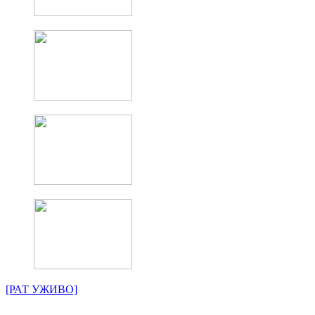
[РАТ УЖИВО]