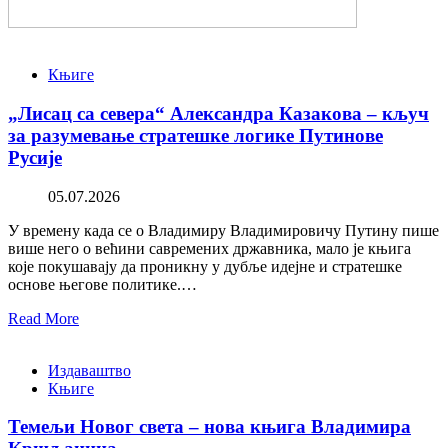
Књиге
„Лисац са севера“ Александра Казакова – кључ
за разумевање стратешке логике Путинове
Русије
05.07.2026
У времену када се о Владимиру Владимировичу Путину пише
више него о већини савремених државника, мало је књига
које покушавају да проникну у дубље идејне и стратешке
основе његове политике.…
Read More
Издаваштво
Књиге
Темељи Новог света – нова књига Владимира