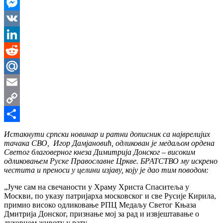
WhatsApp
Messenger
VK
LinkedIn
Reddit
Mail.Ru
Email
Copy
Link
Share
Истакнути српски новинар и ратни дописник са најврелијих
тачака СВО, Игор Дамјановић, одликован је медаљом ордена
Светог благоверног кнеза Димитрија Донског
–
високим
одликовањем Руске Православне Цркве. БРАТСТВО му искрено
честита и преноси у целини изјаву, коју је дао тим поводом:
„Јуче сам на свечаности у Храму Христа Спаситеља у
Москви, по указу патријарха московског и све Русије Кирила,
примио високо одликовање РПЦ Медаљу Светог Књаза
Дмитрија Донског, признање мој за рад и извјештавање о
духовном животу у рату.