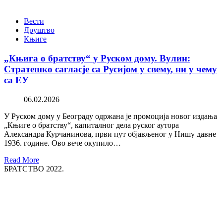
Вести
Друштво
Књиге
„Књига о братству“ у Руском дому. Вулин:
Стратешко сагласје са Русијом у свему, ни у чему
са ЕУ
06.02.2026
У Руском дому у Београду одржана је промоција новог издања
„Књиге о братству“, капиталног дела руског аутора
Александра Курчанинова, први пут објављеног у Нишу давне
1936. године. Ово вече окупило…
Read More
БРАТСТВО 2022.